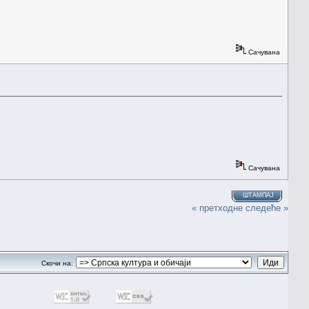
Сачувана
Сачувана
ШТАМПАЈ
« претходне
следеће »
Скочи на: