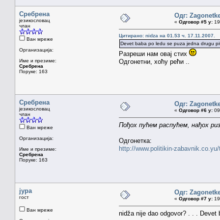
Сребрена
Одг: Zagonetk
језикословац
«
Одговор #5 у:
19.
члан
Цитирано: nidza на 01.53 ч. 17.11.2007.
Ван мреже
Devet baba po ledu se puza jedna drugu pita
Организација:
Разреши нам овај стих
Име и презиме:
Одгонетни, хоћу рећи ..
Сребрена
Поруке: 163
Сребрена
Одг: Zagonetk
језикословац
«
Одговор #6 у:
09.
члан
Пођох пућем распућем, нађох ризе
Ван мреже
Организација:
Одгонетка:
http://www.politikin-zabavnik.co.y
Име и презиме:
Сребрена
Поруке: 163
јура
Одг: Zagonetk
гост
«
Одговор #7 у:
19.
Ван мреже
nidža nije dao odgovor? . . . Devet 