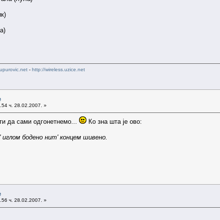
к)
а)
upurovic.net
-
http://wireless.uzice.net
e
54 ч. 28.02.2007. »
сти да сами одгонетнемо...
Ко зна шта је ово:
' иглом бодено нит' концем шивено.
e
56 ч. 28.02.2007. »