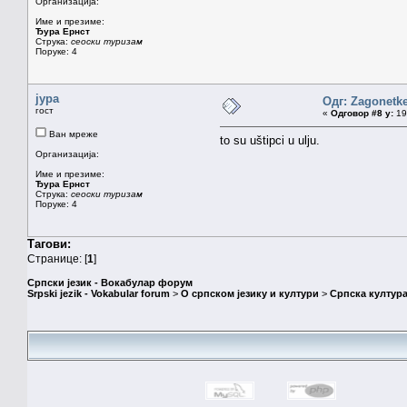
Организација:
Име и презиме:
Ђура Ернст
Струка:
сеоски туризам
Поруке: 4
јура
Одг: Zagonetk
гост
«
Одговор #8 у:
19.
Ван мреже
to su uštipci u ulju.
Организација:
Име и презиме:
Ђура Ернст
Струка:
сеоски туризам
Поруке: 4
Тагови:
Странице: [
1
]
Српски језик - Вокабулар форум
Srpski jezik - Vokabular forum
>
О српском језику и култури
>
Српска култура