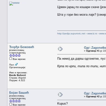
Црвен јарац по кошари скаче (јези
Шта у гори без мозга лаје? (секир
http://pedja.supurovic.net
-
www.iz.rs
-
www.s
Ђорђе Божовић
Одг: Zagonetk
језикословац
«
Одговор #1 у:
22.
староседелац
Па немој да дајеш одгонетке, пу
Ван мреже
Пол:
Крпа по крпи, типа по типи, нит
Организација:
Име и презиме:
Đorđe Božović
Струка:
lingvist
Поруке: 4.322
Бојан Башић
Одг: Zagonetk
језикословац
«
Одговор #2 у:
22.
староседелац
Kupus?
Ван мреже