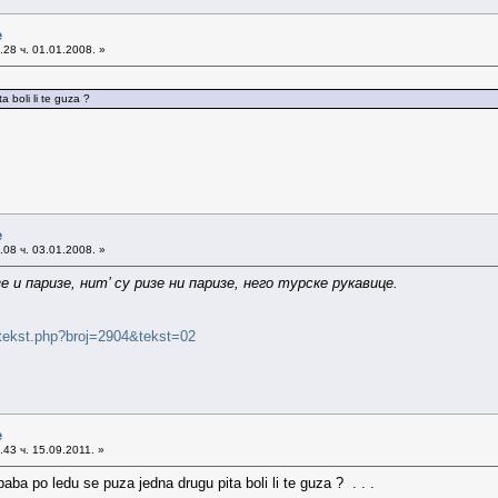
e
28 ч. 01.01.2008. »
 boli li te guza ?
e
08 ч. 03.01.2008. »
 и паризе, нит’ су ризе ни паризе, него турске рукавице.
u/tekst.php?broj=2904&tekst=02
e
43 ч. 15.09.2011. »
baba po ledu se puza jedna drugu pita boli li te guza ? . . .