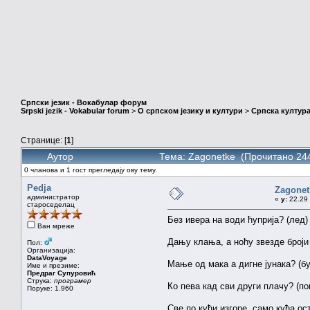
Српски језик - Вокабулар форум
Srpski jezik - Vokabular forum
>
О српском језику и култури
>
Српска култура
Странице: [
1
]
Аутор
Тема: Zagonetke (Прочитано 244
0 чланова и 1 гост прегледају ову тему.
Pedja
Zagonet
администратор
«
у:
22.29 
староседелац
Без ивера на води ћуприја? (лед)
Ван мреже
Дању клања, а ноћу звезде броји
Пол:
Организација:
DataVoyage
Мање од мака а дигне јунака? (бу
Име и презиме:
Предраг Супуровић
Струка:
програмер
Ко пева кад сви други плачу? (по
Поруке: 1.960
Све по кући изгоре, само кућа ос