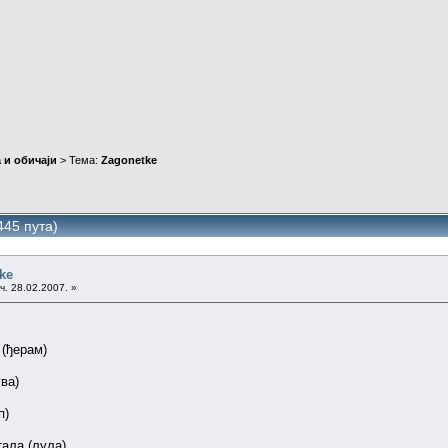
 и обичаји
> Тема:
Zagonetke
45 пута)
ke
ч. 28.02.2007. »
 (ђерам)
ва)
п)
тала (лула)