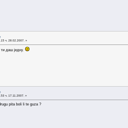
e
15 ч. 28.02.2007. »
 ти даш једну.
e
53 ч. 17.11.2007. »
ugu pita boli li te guza ?