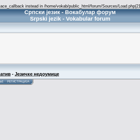
place_callback instead in /home/vokab/public_html/forum/Sources/Load.php(216
Српски језик - Вокабулар форум
Srpski jezik - Vokabular forum
атив
-
Језичке недоумице
ЊЕ
РЕГИСТРАЦИЈА