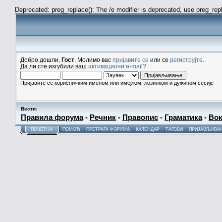
Deprecated: preg_replace(): The /e modifier is deprecated, use preg_re
Добро дошли,
Гост
. Молимо вас
пријавите се
или се
региструјте
.
Да ли сте изгубили ваш
активациони e-mail?
Пријавите се корисничким именом или имејлом, лозинком и дужином сесије
Вести
:
Правила форума
-
Речник
-
Правопис
-
Граматика
-
Вок
ПОЧЕТНА
ПОМОЋ
ПРЕТРАГА ФОРУМА
КАЛЕНДАР
ТАГОВИ
ПРИЈАВЉИВА