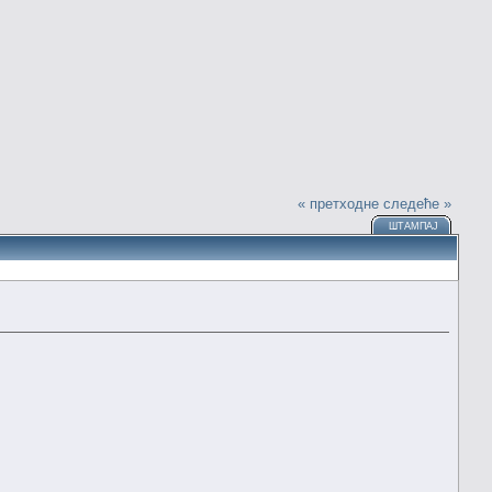
« претходне
следеће »
ШТАМПАЈ