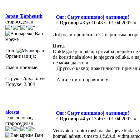
Зоран Ђорђевић
Одг: Смрт ошишаној латиници!
староседелац
«
Одговор #3 у:
10.48 ч. 01.04.2007. »
Ван
Добро си проценила. Стварно сам огорчен.
мреже
Цитат
Пол:
Dokle god je u pitanju privatna prepiska ne v
Организација:
da koristi naša slova je njegova odluka, a na
не може да стоји.
Име и презиме:
Друго, о каквој практичности причаш? К
Струка:
Дипл. инж.
А није ни по правопису.
Поруке: 2.364
alcesta
Одг: Смрт ошишаној латиници!
језикословац
«
Одговор #4 у:
13.46 ч. 01.04.2007. »
староседелац
Verovatno kontra misli na slučajeve kada se
Ван
hotmail adresu, umesto š,č,ć,ž,đ, vidim sam