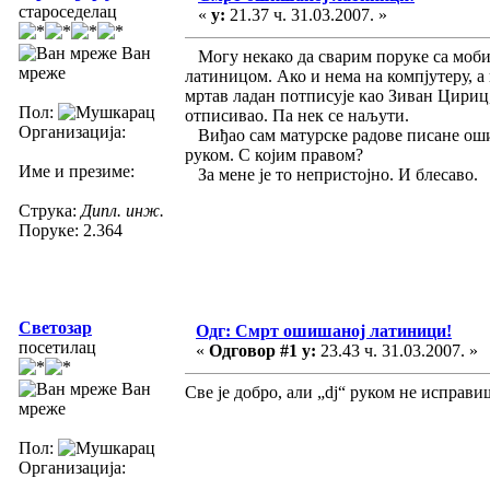
староседелац
«
у:
21.37 ч. 31.03.2007. »
Ван
Могу некако да сварим поруке са мобил
мреже
латиницом. Ако и нема на компјутеру, а 
мртав ладан потписује као Зиван Цириц,
Пол:
отписивао. Па нек се наљути.
Организација:
Виђао сам матурске радове писане ошиш
руком. С којим правом?
Име и презиме:
За мене је то непристојно. И блесаво.
Струка:
Дипл. инж.
Поруке: 2.364
Светозар
Одг: Смрт ошишаној латиници!
посетилац
«
Одговор #1 у:
23.43 ч. 31.03.2007. »
Ван
Све је добро, али „dj“ руком не исправиш
мреже
Пол:
Организација: