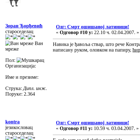
Зоран Ђорђевић
Одг: Смрт ошишаној латиници!
староседелац
«
Одговор #10 у:
22.10 ч. 02.04.2007. »
Ван
Навика је ђавоља ствар, што рече Контр
мреже
написану руком, оловком на папиру,
ћи
Пол:
Организација:
Име и презиме:
Струка:
Дипл. инж.
Поруке: 2.364
kontra
Одг: Смрт ошишаној латиници!
језикословац
«
Одговор #11 у:
10.59 ч. 03.04.2007. »
староседелац