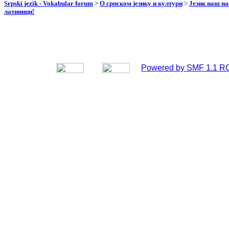
Srpski jezik - Vokabular forum
>
О српском језику и култури
>
Језик наш н
латиници!
Powered by SMF 1.1 R