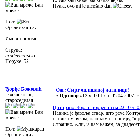
E, vala sam se sad slatko nasmejala.
Ван
Hvala, ovo mi je ulepšalo dan
мреже
Пол:
Организација:
Име и презиме:
Струка:
građevinarstvo
Поруке: 521
Ђорђе Божовић
Одг: Смрт ошишаној латиници!
језикословац
«
Одговор #12 у:
00.15 ч. 05.04.2007. »
староседелац
Цитирано: Зоран Ђорђевић на 22.10 ч. 0
Ван
Навика је ђавоља ствар, што рече Контр
мреже
написану руком, оловком на папиру,
ћи
Страшно. Али, ја вам кажем, за двадесет
Пол:
Организација: