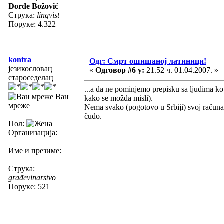
Đorđe Božović
Струка:
lingvist
Поруке: 4.322
kontra
Одг: Смрт ошишаној латиници!
језикословац
«
Одговор #6 у:
21.52 ч. 01.04.2007. »
староседелац
...a da ne pominjemo prepisku sa ljudima koji
Ван
kako se možda misli).
мреже
Nema svako (pogotovo u Srbiji) svoj računa
čudo.
Пол:
Организација:
Име и презиме:
Струка:
građevinarstvo
Поруке: 521