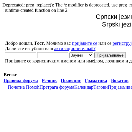
Deprecated: preg_replace(): The /e modifier is deprecated, use preg
: runtime-created function on line 2
Српски јези
Srpski jez
Добро дошли,
Гост
. Молимо вас
пријавите се
или се
региструј
Да ли сте изгубили ваш
активациони e-mail?
Пријавите се корисничким именом или имејлом, лозинком и 
Вести
:
Правила форума
-
Речник
-
Правопис
-
Граматика
-
Вокатив
Почетна
Помоћ
Претрага форума
Календар
Тагови
Пријављив