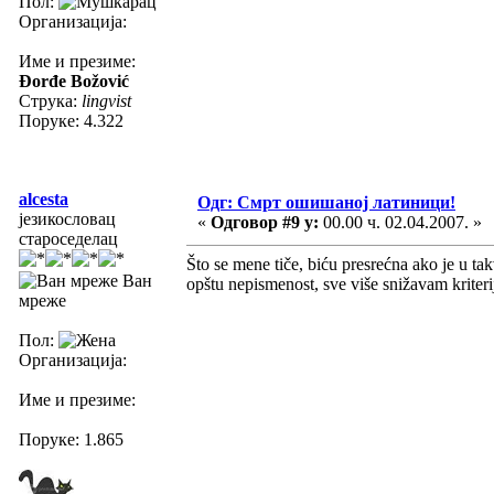
Пол:
Организација:
Име и презиме:
Đorđe Božović
Струка:
lingvist
Поруке: 4.322
alcesta
Одг: Смрт ошишаној латиници!
језикословац
«
Одговор #9 у:
00.00 ч. 02.04.2007. »
староседелац
Što se mene tiče, biću presrećna ako je u ta
Ван
opštu nepismenost, sve više snižavam kriter
мреже
Пол:
Организација:
Име и презиме:
Поруке: 1.865