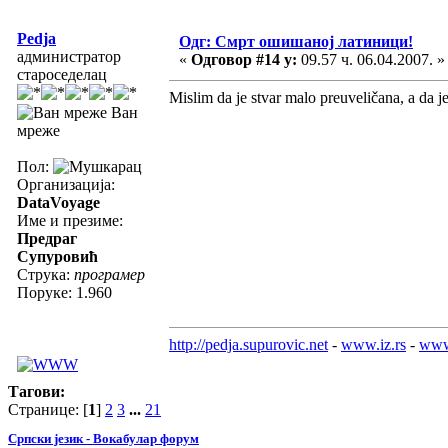
Pedja
Одг: Смрт ошишаној латиници!
администратор
«
Одговор #14 у:
09.57 ч. 06.04.2007. »
староседелац
Mislim da je stvar malo preuveličana, a da je
Ван
мреже
Пол:
Организација:
DataVoyage
Име и презиме:
Предраг
Супуровић
Струка:
програмер
Поруке: 1.960
http://pedja.supurovic.net
-
www.iz.rs
-
www
Тагови:
Странице: [
1
]
2
3
...
21
Српски језик - Вокабулар форум