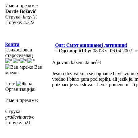
Име и презиме:
Đorđe Božović
Струка:
lingvist
Поруке: 4.322
kontra
Одг: Смрт ошишаној латиници!
језикословац
«
Одговор #13 у:
08.08 ч. 06.04.2007. »
староседелац
A ja vam kažem da neće!
Ван
мреже
Jesmo država koja se najmanje bavi svojim vre
vredno i bitno gura pod tepih), ali jezik je
Пол:
poizbacuje sva slova... Uvek pomenem isti pr
Организација:
Име и презиме:
Струка:
građevinarstvo
Поруке: 521