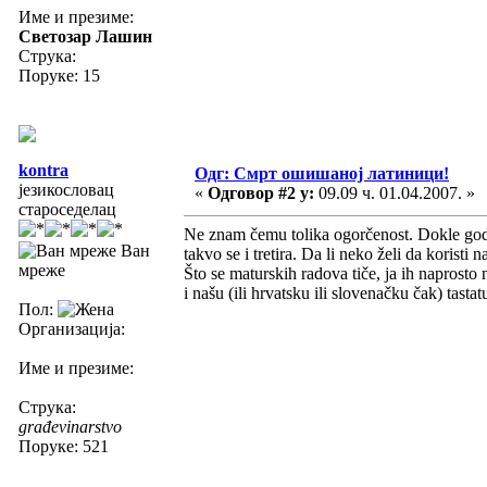
Име и презиме:
Светозар Лашин
Струка:
Поруке: 15
kontra
Одг: Смрт ошишаној латиници!
језикословац
«
Одговор #2 у:
09.09 ч. 01.04.2007. »
староседелац
Ne znam čemu tolika ogorčenost. Dokle god j
Ван
takvo se i tretira. Da li neko želi da koristi
мреже
Što se maturskih radova tiče, ja ih naprosto 
i našu (ili hrvatsku ili slovenačku čak) tasta
Пол:
Организација:
Име и презиме:
Струка:
građevinarstvo
Поруке: 521