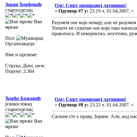
Зоран Ђорђевић
Одг: Смрт ошишаној латиници!
староседелац
«
Одговор #7 у:
23.19 ч. 01.04.2007. »
Ван
Разумем оне који немају, али не разумем
мреже
Уопште не схватам оне који тако написа
правописа. И некоректно, неучтиво, ружн
Пол:
Организација:
Име и презиме:
Струка:
Дипл. инж.
Поруке: 2.364
Ђорђе Божовић
Одг: Смрт ошишаној латиници!
језикословац
«
Одговор #8 у:
23.22 ч. 01.04.2007. »
староседелац
Сасвим сте у праву, Зоране. Али, код нас
Ван
мреже