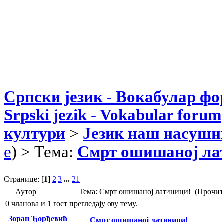
Српски језик - Вокабулар ф
Srpski jezik - Vokabular forum
култури
>
Језик наш насушн
e
) > Тема:
Смрт ошишаној ла
Странице: [
1
]
2
3
...
21
Аутор
Тема: Смрт ошишаној латиници! (Прочит
0 чланова и 1 гост прегледају ову тему.
Зоран Ђорђевић
Смрт ошишаној латиници!