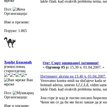
мреже
lakše čitati. kad ovakvih problema nema, sas
Пол:
Организација:
Име и презиме:
Поруке: 1.865
Ђорђе Божовић
Одг: Смрт ошишаној латиници!
језикословац
«
Одговор #5 у:
15.39 ч. 01.04.2007. »
староседелац
Цитирано: alcesta на 13.46 ч. 01.04.2007.
Ван
Verovatno kontra misli na slučajeve kada se
мреже
hotmail adresu, umesto š,č,ć,ž,đ, vidim sam
lakše čitati. kad ovakvih problema nema, sas
Пол:
Организација:
Још горе је кад је писмо писано ћирили
Чини ми се да би ми било лакше да је н
Име и презиме: