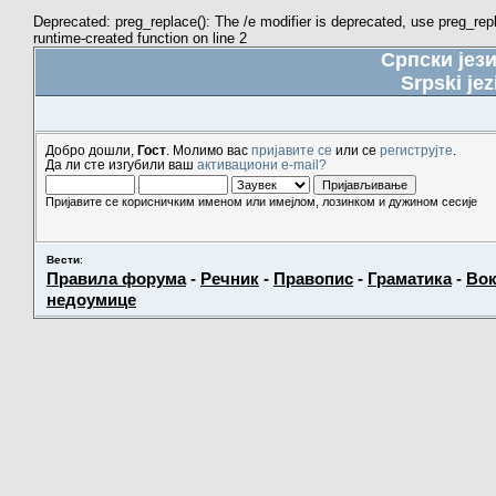
Deprecated: preg_replace(): The /e modifier is deprecated, use preg_re
runtime-created function on line 2
Српски јез
Srpski jez
Добро дошли,
Гост
. Молимо вас
пријавите се
или се
региструјте
.
Да ли сте изгубили ваш
активациони e-mail?
Пријавите се корисничким именом или имејлом, лозинком и дужином сесије
Вести
:
Правила форума
-
Речник
-
Правопис
-
Граматика
-
Вок
недоумице