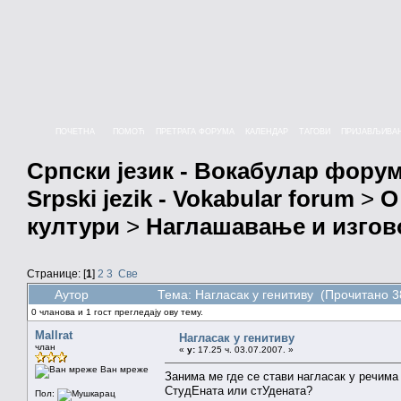
ПОЧЕТНА
ПОМОЋ
ПРЕТРАГА ФОРУМА
КАЛЕНДАР
ТАГОВИ
ПРИЈАВЉИВА
Српски језик - Вокабулар фору
Srpski jezik - Vokabular forum
>
О
култури
>
Наглашавање и изгов
Странице: [
1
]
2
3
Све
Аутор
Тема: Нагласак у генитиву (Прочитано 3
0 чланова и 1 гост прегледају ову тему.
Mallrat
Нагласак у генитиву
члан
«
у:
17.25 ч. 03.07.2007. »
Ван мреже
Занима ме где се стави нагласак у речима 
СтудЕната или стУдената?
Пол: