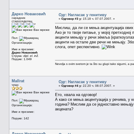
Дарко Новаковић
Одг: Нагласак у генитиву
сарадник
«
Одговор #3 у:
15.18 ч. 07.07.2007. »
староседелац
Мислиш, да ли се мења акцентуација ових 
Ван мреже
Ако је то твоје питање, у мојој претходној
акценти мењају у речи зèмља (краткоузлаз
Пол:
акценти на остале две речи не мењају. З
Организација:
слога, опет респективно.
Име и презиме:
Дарко Новаковић
Струка:
dipl. el. inž.
Поруке: 1.049
Nevolja s ovim svetom je ta što su glupi tako sigurni, a 
Mallrat
Одг: Нагласак у генитиву
члан
«
Одговор #4 у:
22.20 ч. 08.07.2007. »
Ван мреже
Ето, хвала на одговор!
А како се мења акцентуација у речима, у к
Пол:
година? Мислим да се једноставно мењају м
Организација:
акцената?
Име и презиме:
Поруке: 142
Дарко Новаковић