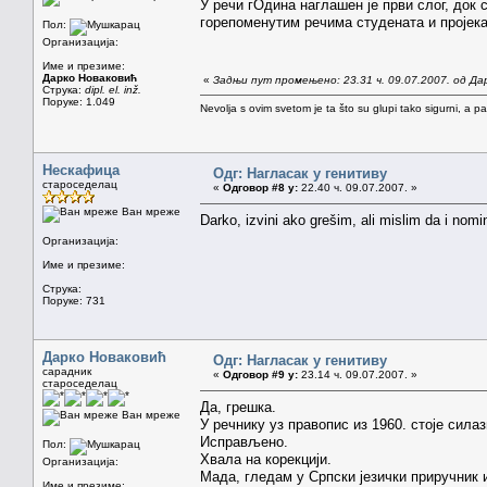
У речи гОдина наглашен је први слог, док
горепоменутим речима студената и пројека
Пол:
Организација:
Име и презиме:
Дарко Новаковић
«
Задњи пут промењено: 23.31 ч. 09.07.2007. од Да
Струка:
dipl. el. inž.
Поруке: 1.049
Nevolja s ovim svetom je ta što su glupi tako sigurni, a 
Нескафица
Одг: Нагласак у генитиву
староседелац
«
Одговор #8 у:
22.40 ч. 09.07.2007. »
Ван мреже
Darko, izvini ako grešim, ali mislim da i nomin
Организација:
Име и презиме:
Струка:
Поруке: 731
Дарко Новаковић
Одг: Нагласак у генитиву
сарадник
«
Одговор #9 у:
23.14 ч. 09.07.2007. »
староседелац
Да, грешка.
Ван мреже
У речнику уз правопис из 1960. стоје сила
Исправљено.
Пол:
Хвала на корекцији.
Организација:
Мада, гледам у Српски језички приручник и
Име и презиме: