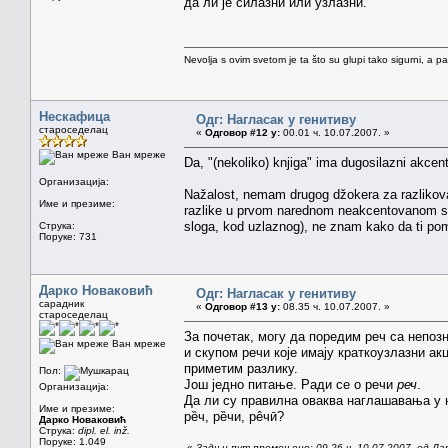
да ли је силазни или узлазни.
Nevolja s ovim svetom je ta što su glupi tako sigurni, a 
Нескафица
Одг: Нагласак у генитиву
староседелац
«
Одговор #12 у:
00.01 ч. 10.07.2007. »
Ван мреже
Da, "(nekoliko) knjiga" ima dugosilazni akcent
Организација:
Nažalost, nemam drugog džokera za razlikov
Име и презиме:
razlike u prvom narednom neakcentovanom slog
sloga, kod uzlaznog), ne znam kako da ti pom
Струка:
Поруке: 731
Дарко Новаковић
Одг: Нагласак у генитиву
сарадник
«
Одговор #13 у:
08.35 ч. 10.07.2007. »
староседелац
За почетак, могу да поредим реч са непоз
Ван мреже
и скупом речи које имају краткоузлазни ак
приметим разлику.
Пол:
Још једно питање. Ради се о речи
реч
.
Организација:
Да ли су правилна оваква наглашавања у н
Име и презиме:
рȅч, рȅчи, рêчӣ?
Дарко Новаковић
Струка:
dipl. el. inž.
Поруке: 1.049
«
Задњи пут промењено: 09.26 ч. 10.07.2007. од Да