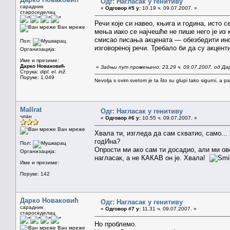
Одг: Нагласак у генитиву
сарадник
«
Одговор #5 у:
10.19 ч. 09.07.2007. »
староседелац
Речи које си навео, књига и година, исто 
Ван мреже
мења иако се најчешће не пише него је из к
смисао писања акцената — обезбедити инфор
Пол:
изговореној речи. Требало би да су акцент
Организација:
Име и презиме:
Дарко Новаковић
«
Задњи пут промењено: 23.29 ч. 09.07.2007. од Да
Струка:
dipl. el. inž.
Поруке: 1.049
Nevolja s ovim svetom je ta što su glupi tako sigurni, a 
Mallrat
Одг: Нагласак у генитиву
члан
«
Одговор #6 у:
10.55 ч. 09.07.2007. »
Ван мреже
Хвала ти, изгледа да сам схватио, само...
годИна?
Пол:
Опрости ми ако сам ти досадио, али ми ове
Организација:
нагласак, а не КАКАВ он је. Хвала!
Име и презиме:
Поруке: 142
Дарко Новаковић
Одг: Нагласак у генитиву
сарадник
«
Одговор #7 у:
11.31 ч. 09.07.2007. »
староседелац
Но проблемо.
Ван мреже