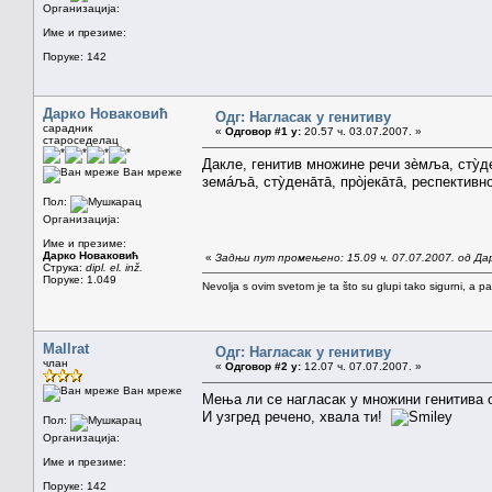
Организација:
Име и презиме:
Поруке: 142
Дарко Новаковић
Одг: Нагласак у генитиву
сарадник
«
Одговор #1 у:
20.57 ч. 03.07.2007. »
староседелац
Дакле, генитив множине речи зèмља, стỳде
Ван мреже
земáљā, стỳденāтā, прòјекāтā, респектив
Пол:
Организација:
Име и презиме:
Дарко Новаковић
«
Задњи пут промењено: 15.09 ч. 07.07.2007. од Да
Струка:
dipl. el. inž.
Поруке: 1.049
Nevolja s ovim svetom je ta što su glupi tako sigurni, a 
Mallrat
Одг: Нагласак у генитиву
члан
«
Одговор #2 у:
12.07 ч. 07.07.2007. »
Ван мреже
Мења ли се нагласак у множини генитива 
И узгред речено, хвала ти!
Пол:
Организација:
Име и презиме:
Поруке: 142