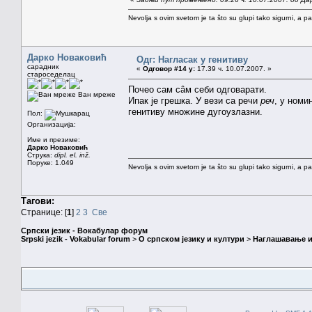
Nevolja s ovim svetom je ta što su glupi tako sigurni, a 
Дарко Новаковић
Одг: Нагласак у генитиву
сарадник
«
Одговор #14 у:
17.39 ч. 10.07.2007. »
староседелац
Почео сам сâм себи одговарати.
Ван мреже
Ипак је грешка. У вези са речи
реч
, у номи
генитиву множине дугоузлазни.
Пол:
Организација:
Име и презиме:
Дарко Новаковић
Струка:
dipl. el. inž.
Поруке: 1.049
Nevolja s ovim svetom je ta što su glupi tako sigurni, a 
Тагови:
Странице: [
1
]
2
3
Све
Српски језик - Вокабулар форум
Srpski jezik - Vokabular forum
>
О српском језику и култури
>
Наглашавање и