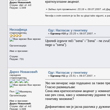
краткоузлазни акценат.
Дарко Новаковић
Струка:
dipl. el. inž.
Поруке: 1.049
«
Задњи пут промењено: 23.16 ч. 09.07.2007. од Да
Nevolja s ovim svetom je ta što su glupi tako sigurni, a 
Нескафица
Одг: Нагласак у генитиву
староседелац
«
Одговор #10 у:
23.25 ч. 09.07.2007. »
Ван мреже
Uporedi izgovor reči "sena" i "žena" - ne zvuče
nego u "sena").
Организација:
Име и презиме:
Струка:
Поруке: 731
Дарко Новаковић
Одг: Нагласак у генитиву
сарадник
«
Одговор #11 у:
23.51 ч. 09.07.2007. »
староседелац
Уво ми вечерас није подешено за такве п
Ван мреже
Гласно размишљам:
Сена има краткосилазни акценат у номинат
Пол:
као реч сена, како у номинативу једнине т
Организација:
генитиву множине?
Име и презиме:
Дарко Новаковић
Струка:
dipl. el. inž.
Дефинитивно ми је јасна разлика у дужини
Поруке: 1.049