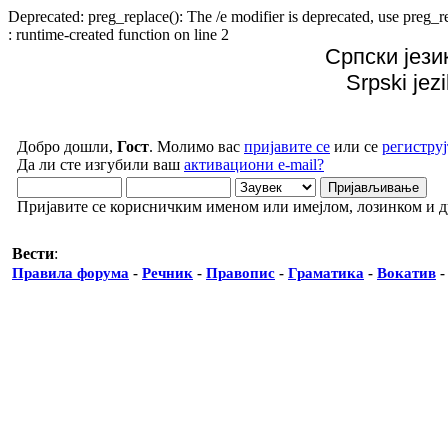
Deprecated: preg_replace(): The /e modifier is deprecated, use preg
: runtime-created function on line 2
Српски јези
Srpski jez
Добро дошли,
Гост
. Молимо вас
пријавите се
или се
региструј
Да ли сте изгубили ваш
активациони e-mail?
Пријавите се корисничким именом или имејлом, лозинком и 
Вести
:
Правила форума
-
Речник
-
Правопис
-
Граматика
-
Вокатив