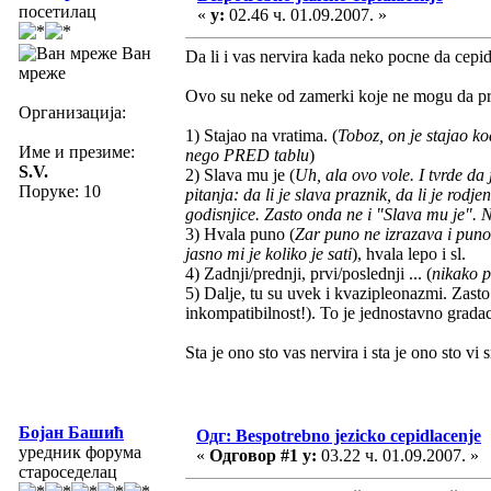
посетилац
«
у:
02.46 ч. 01.09.2007. »
Ван
Da li i vas nervira kada neko pocne da cepi
мреже
Ovo su neke od zamerki koje ne mogu da p
Организација:
1) Stajao na vratima. (
Toboz, on je stajao k
Име и презиме:
nego PRED tablu
)
S.V.
2) Slava mu je (
Uh, ala ovo vole. I tvrde d
Поруке: 10
pitanja: da li je slava praznik, da li je rodj
godisnjice. Zasto onda ne i "Slava mu je".
3) Hvala puno (
Zar puno ne izrazava i puno
jasno mi je koliko je sati
), hvala lepo i sl.
4) Zadnji/prednji, prvi/poslednji ... (
nikako p
5) Dalje, tu su uvek i kvazipleonazmi. Zast
inkompatibilnost!). To je jednostavno gradac
Sta je ono sto vas nervira i sta je ono sto v
Бојан Башић
Одг: Bespotrebno jezicko cepidlacenje
уредник форума
«
Одговор #1 у:
03.22 ч. 01.09.2007. »
староседелац