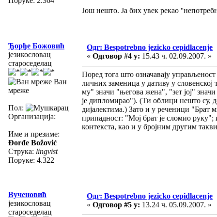
Поруке: 2.364
Још нешто. Ја бих увек рекао ''непотребно
Ђорђе Божовић
Одг: Bespotrebno jezicko cepidlacenje
језикословац
«
Одговор #4 у:
15.43 ч. 02.09.2007. »
староседелац
Поред тога што означавају управљеност (
Ван
личних заменица у дативу у словенској 
мреже
му" значи "његова жена", "зет јој" знач
је дипломирао"). (Ти облици нешто су, 
Пол:
дијалектима.) Зато и у реченици "Брат м
Организација:
припадност: "Мој брат је сломио руку"; 
контекста, као и у бројним другим так
Име и презиме:
Đorđe Božović
Струка:
lingvist
Поруке: 4.322
Вученовић
Одг: Bespotrebno jezicko cepidlacenje
језикословац
«
Одговор #5 у:
13.24 ч. 05.09.2007. »
староседелац