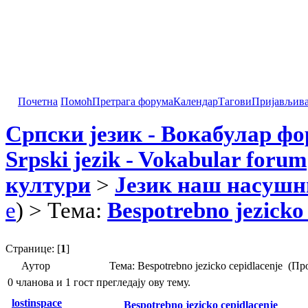
Почетна
Помоћ
Претрага форума
Календар
Тагови
Пријављив
Српски језик - Вокабулар ф
Srpski jezik - Vokabular forum
култури
>
Језик наш насушн
e
) > Тема:
Bespotrebno jezicko
Странице: [
1
]
Аутор
Тема: Bespotrebno jezicko cepidlacenje (П
0 чланова и 1 гост прегледају ову тему.
lostinspace
Bespotrebno jezicko cepidlacenje