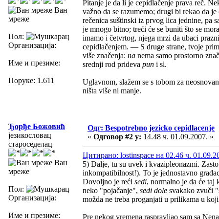
Pitanje je da li je cepidlačenje prava reč. Ne
Ван
važno da se razumemo; drugi bi rekao da je c
мреже
rečenica suštinski iz prvog lica jednine, pa 
je mnogo bitno; treći će se buniti što se mor
Пол:
imamo i četvrtog, njega mrzi da ubaci praz
Организација:
cepidlačenjem. — S druge strane, tvoje prim
više značenja:
na
nema samo prostorno znač
Име и презиме:
srednji rod prideva
pun
i sl.
Поруке: 1.611
Uglavnom, slažem se s tobom za neosnovanos
ništa više ni manje.
Ђорђе Божовић
Одг: Bespotrebno jezicko cepidlacenje
језикословац
«
Одговор #2 у:
14.48 ч. 01.09.2007. »
староседелац
Цитирано: lostinspace на 02.46 ч. 01.09.2
Ван
5) Dalje, tu su uvek i kvazipleonazmi. Zast
мреже
inkompatibilnost!). To je jednostavno gradac
Dovoljno je reći
sedi
, normalno je da će taj
Пол:
neko "pojačanje",
sedi dole
svakako zvuči "s
Организација:
možda ne treba proganjati u prilikama u ko
Име и презиме:
Pre nekog vremena raspravljao sam sa Nen