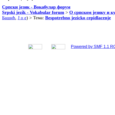
Српски језик - Вокабулар форум
Srpski jezik - Vokabular forum
>
О српском језику и к
Башић
,
J o e
) > Тема:
Bespotrebno jezicko cepidlacenje
Powered by SMF 1.1 R