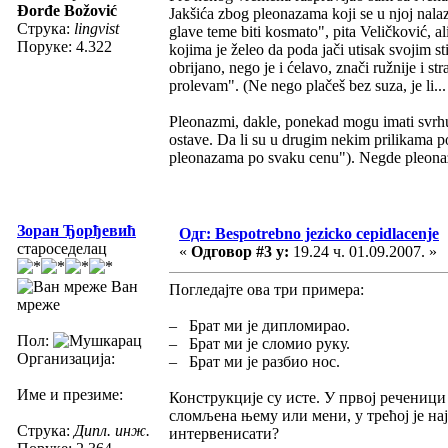
Đorđe Božović
Jakšića zbog pleonazama koji se u njoj nalaz
Струка:
lingvist
glave teme biti kosmato", pita Veličković, a
Поруке: 4.322
kojima je želeo da poda jači utisak svojim s
obrijano, nego je i ćelavo, znači ružnije i s
prolevam". (Ne nego plačeš bez suza, je li..
Pleonazmi, dakle, ponekad mogu imati svrhu 
ostave. Da li su u drugim nekim prilikama pogo
pleonazama po svaku cenu"). Negde pleonazm
Зоран Ђорђевић
Одг: Bespotrebno jezicko cepidlacenje
староседелац
«
Одговор #3 у:
19.24 ч. 01.09.2007. »
Ван
Погледајте ова три примера:
мреже
– Брат ми је дипломирао.
Пол:
– Брат ми је сломио руку.
Организација:
– Брат ми је разбио нос.
Име и презиме:
Конструкције су исте. У првој реченици ј
сломљена њему или мени, у трећој је нај
Струка:
Дипл. инж.
интервенисати?