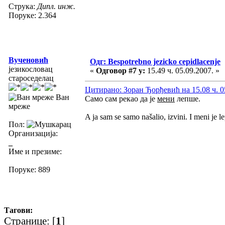
Струка:
Дипл. инж.
Поруке: 2.364
Вученовић
Одг: Bespotrebno jezicko cepidlacenje
језикословац
«
Одговор #7 у:
15.49 ч. 05.09.2007. »
староседелац
Цитирано: Зоран Ђорђевић на 15.08 ч. 0
Ван
Само сам рекао да је
мени
лепше.
мреже
A ja sam se samo našalio, izvini. I meni je le
Пол:
Организација:
_
Име и презиме:
Поруке: 889
Тагови:
Странице: [
1
]