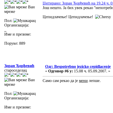
Цитирано: Зоран Ђорђевић на 19.24 ч. 0
Ван
Још нешто. Ја бих увек рекао ''непотребно
мреже
Цепидлачење! Цепидлачење!
Пол:
Организација:
_
Име и презиме:
Поруке: 889
Зоран Ђорђевић
Одг: Bespotrebno jezicko cepidlacenje
староседелац
«
Одговор #6 у:
15.08 ч. 05.09.2007. »
Ван
Само сам рекао да је
мени
лепше.
мреже
Пол:
Организација:
Име и презиме: