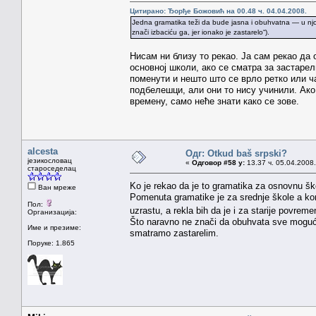
Цитирано: Ђорђе Божовић на 00.48 ч. 04.04.2008.
Jedna gramatika teži da bude jasna i obuhvatna — u njozi
znači izbaciću ga, jer ionako je zastarelo“).
Нисам ни близу то рекао. Ја сам рекао да
основној школи, ако се сматра за застарел
поменути и нешто што се врло ретко или ч
подбелешци, али они то нису учинили. Ако 
времену, само неће знати како се зове.
alcesta
Одг: Otkud baš srpski?
језикословац
«
Одговор #58 у:
13.37 ч. 05.04.2008.
староседелац
Ko je rekao da je to gramatika za osnovnu š
Ван мреже
Pomenuta gramatike je za srednje škole a kori
Пол:
uzrastu, a rekla bih da je i za starije povrem
Организација:
Što naravno ne znači da obuhvata sve moguće
Име и презиме:
smatramo zastarelim.
Поруке: 1.865