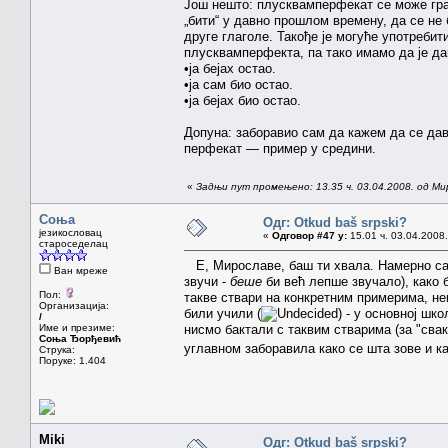
Још нешто: плусквамперфекат се може гра
„бити“ у давно прошлом времену, да се не 
друге глаголе. Такође је могуће употребит
плусквамперфекта, па тако имамо да је да
•ја бејах остао.
•ја сам био остао.
•ја бејах био остао.
Допуна: заборавио сам да кажем да се дав
перфекат — пример у средини.
«
Задњи пут промењено: 13.35 ч. 03.04.2008. од Ми
Соња
Одг: Otkud baš srpski?
језикословац
«
Одговор #47 у:
15.01 ч. 03.04.2008.
староседелац
Е, Мирославе, баш ти хвала. Намерно сам 
Ван мреже
звучи -
беше
би већ лепше звучало), како 
Пол:
такве ствари на конкретним примерима, не
Организација:
били учили (
) - у основној шк
/
Име и презиме:
нисмо бактали с таквим стварима (за "свак
Соња Ђорђевић
углавном заборавила како се шта зове и 
Струка:
Поруке: 1.404
Miki
Одг: Otkud baš srpski?