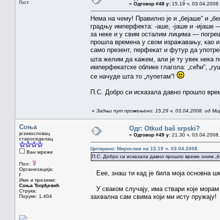
Гост
«
Одговор #48 у:
15.19 ч. 03.04.2008.
Нема на чему! Правилно је и „бејаше“ и „бе
градњу имперфекта: -аше, -јаше и -ијаше —
за неке и у свим осталим лицима — погреш
прошла времена у свом изражавању, као и 
само презент, перфекат и футур да употре
шта желим да кажем, али је ту увек нека 
имперфекатске облике глагола: „сећи“, „гуши
се начуде шта то „лупетам“!
П.С. Добро си исказала давно прошло врем
«
Задњи пут промењено: 15.29 ч. 03.04.2008. од Ми
Соња
Одг: Otkud baš srpski?
језикословац
«
Одговор #49 у:
21.30 ч. 03.04.2008.
староседелац
Цитирано: Мирослав на 15.19 ч. 03.04.2008.
Ван мреже
П.С. Добро си исказала давно прошло време оним „б
Пол:
Организација:
Еее, знаш ти кад је била моја основна ш
/
Име и презиме:
Соња Ђорђевић
У сваком случају, има ствари које морам д
Струка:
захвална сам свима који ми исту пружају!
Поруке: 1.404