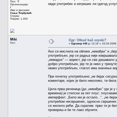
Пол:
овде употребих и изгреших ли гдегод усп
Организација:
/
Име и презиме:
Соња Ђорђевић
Струка:
Поруке: 1.404
Miki
Одг: Otkud baš srpski?
Гост
«
Одговор #46 у:
13.16 ч. 03.04.2008.
Ако си мислила на облике „немађах“ и „бе
употребљен, јер се радња није извршавала
„немадох“ — аорист, јер се све дешавало 
добро употребљен, јер те је неко у тренутк
овако употребљен, глагол има значење аор
При почетку употребљено „не бејах сигурна
коментаре, којих је било неколико, ти била
Цела прва реченица (до „немађах“ где је 
времена) је стилски за пет плус: плусква
имперфект. „Било ми је остало...“, „не беј
употребом несвршених, односно свршених
се желело рећи. Да скратим: прво ти је би
провериш и би те лако збунити.