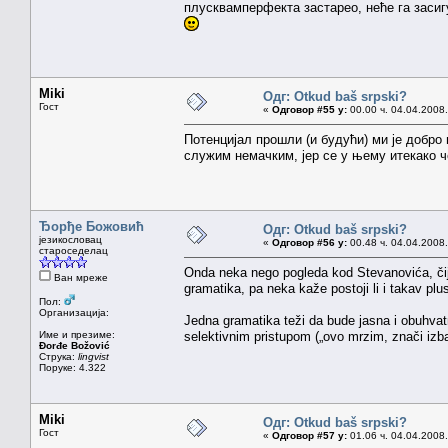
плусквамперфекта застарео, неће га засиг
Miki
Одг: Otkud baš srpski?
Гост
«
Одговор #55 у:
00.00 ч. 04.04.2008.
Потенцијал прошли (и будући) ми је добро
служим немачким, јер се у њему итекако ч
Ђорђе Божовић
Одг: Otkud baš srpski?
језикословац
«
Одговор #56 у:
00.48 ч. 04.04.2008.
староседелац
Onda neka nego pogleda kod Stevanovića, čiji
Ван мреже
gramatika, pa neka kaže postoji li i takav pl
Пол:
Организација:
Jedna gramatika teži da bude jasna i obuhvat
Име и презиме:
selektivnim pristupom („ovo mrzim, znači izbac
Đorđe Božović
Струка:
lingvist
Поруке: 4.322
Miki
Одг: Otkud baš srpski?
Гост
«
Одговор #57 у:
01.06 ч. 04.04.2008.