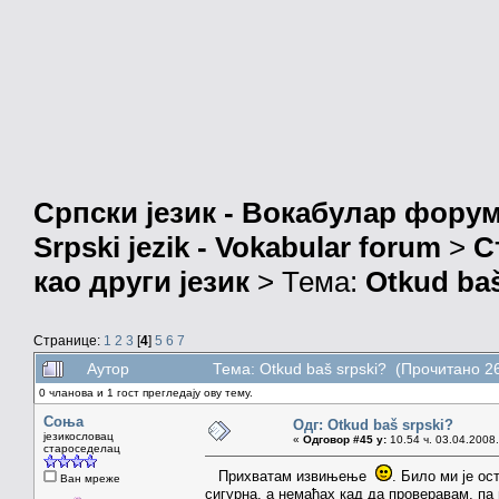
Српски језик - Вокабулар фору
Srpski jezik - Vokabular forum
>
С
као други језик
> Тема:
Otkud baš
Странице:
1
2
3
[
4
]
5
6
7
Аутор
Тема: Otkud baš srpski? (Прочитано 2
0 чланова и 1 гост прегледају ову тему.
Соња
Одг: Otkud baš srpski?
језикословац
«
Одговор #45 у:
10.54 ч. 03.04.2008.
староседелац
Прихватам извињење
. Било ми је ос
Ван мреже
сигурна, а немађах кад да проверавам, па 