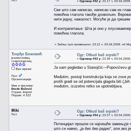
Гост
«
Одговор #52 у:
23.17 ч. 03.04.2008.
Све што сам написао, написао сам из главе
помоћна глагола такође дозвољен. Вероват
нити једну, нажалост. Могуће је да грешим
И контрапитање: Шта је оно у плусквампер
помоћна глагола.
«
Задњи пут промењено: 23.21 ч. 03.04.2008. од Ми
Ђорђе Божовић
Одг: Otkud baš srpski?
језикословац
«
Одговор #53 у:
23.36 ч. 03.04.2008.
староседелац
Ja sam pogledao u Stanojčić—Popovićevu gra
Ван мреже
Пол:
Međutim, postoji konstrukcija koja se zove
po
Организација:
prošli gradi se od potencijala glagola biti („bih 
Име и презиме:
međutim, izuzetno retko se upotrebljava.
Đorđe Božović
Струка:
lingvist
Поруке: 4.322
Miki
Одг: Otkud baš srpski?
Гост
«
Одговор #54 у:
23.57 ч. 03.04.2008.
Потенцијал прошли се најчешће замењује п
што си навео, „ја бих био радио“, али ако ј