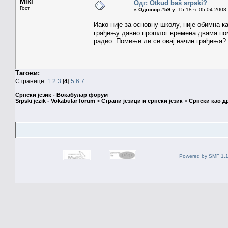
Miki
Одг: Otkud baš srpski?
Гост
«
Одговор #59 у:
15.18 ч. 05.04.2008.
Иако није за основну школу, није обимна к
грађењу давно прошлог времена двама помо
радио. Помиње ли се овај начин грађења?
Тагови:
Странице:
1
2
3
[
4
]
5
6
7
Српски језик - Вокабулар форум
Srpski jezik - Vokabular forum
>
Страни језици и српски језик
>
Српски као др
Powered by SMF 1.