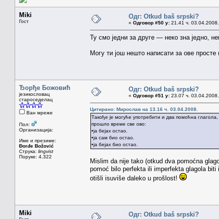
Miki
Одг: Otkud baš srpski?
Гост
«
Одговор #50 у:
21.41 ч. 03.04.2008.
Ту смо једни за друге — неко зна једно, н
Могу ти још нешто написати за ове просте
Ђорђе Божовић
Одг: Otkud baš srpski?
језикословац
«
Одговор #51 у:
23.07 ч. 03.04.2008.
староседелац
Цитирано: Мирослав на 13.16 ч. 03.04.2008.
Ван мреже
Такође је могуће употребити и два помоћна глагола,
прошло време све ово:
Пол:
Организација:
•ја бејах остао.
•ја сам био остао.
Име и презиме:
•ја бејах био остао.
Đorđe Božović
Струка:
lingvist
Поруке: 4.322
Mislim da nije tako (otkud dva pomoćna glag
pomoć bilo perfekta ili imperfekta glagola biti
otišli isuviše daleko u prošlost!
Miki
Одг: Otkud baš srpski?