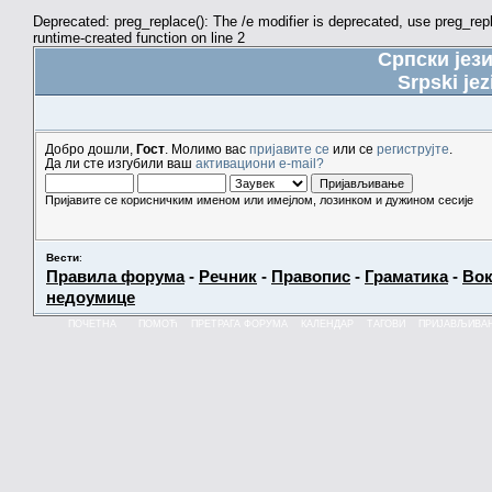
Deprecated: preg_replace(): The /e modifier is deprecated, use preg_re
runtime-created function on line 2
Српски јез
Srpski jez
Добро дошли,
Гост
. Молимо вас
пријавите се
или се
региструјте
.
Да ли сте изгубили ваш
активациони e-mail?
Пријавите се корисничким именом или имејлом, лозинком и дужином сесије
Вести
:
Правила форума
-
Речник
-
Правопис
-
Граматика
-
Вок
недоумице
ПОЧЕТНА
ПОМОЋ
ПРЕТРАГА ФОРУМА
КАЛЕНДАР
ТАГОВИ
ПРИЈАВЉИВА