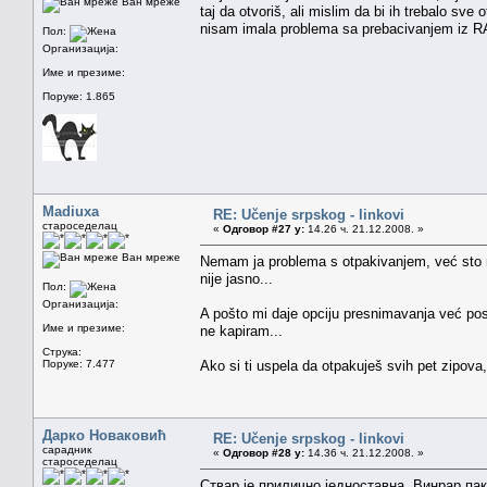
Ван мреже
taj da otvoriš, ali mislim da bi ih trebalo sv
nisam imala problema sa prebacivanjem iz R
Пол:
Организација:
Име и презиме:
Поруке: 1.865
Madiuxa
RE: Učenje srpskog - linkovi
староседелац
«
Одговор #27 у:
14.26 ч. 21.12.2008. »
Ван мреже
Nemam ja problema s otpakivanjem, već sto ne
nije jasno...
Пол:
Организација:
A pošto mi daje opciju presnimavanja već postoj
Име и презиме:
ne kapiram...
Струка:
Поруке: 7.477
Ako si ti uspela da otpakuješ svih pet zipova,
Дарко Новаковић
RE: Učenje srpskog - linkovi
сарадник
«
Одговор #28 у:
14.36 ч. 21.12.2008. »
староседелац
Ствар је прилично једноставна. Винрар п