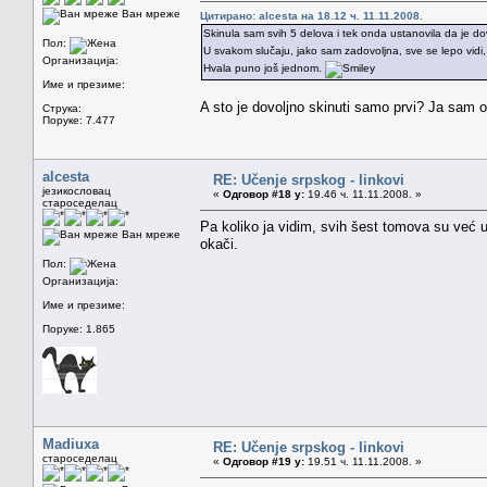
Ван мреже
Цитирано: alcesta на 18.12 ч. 11.11.2008.
Skinula sam svih 5 delova i tek onda ustanovila da je do
Пол:
U svakom slučaju, jako sam zadovoljna, sve se lepo vidi
Организација:
Hvala puno još jednom.
Име и презиме:
A sto je dovoljno skinuti samo prvi? Ja sam o
Струка:
Поруке: 7.477
alcesta
RE: Učenje srpskog - linkovi
језикословац
«
Одговор #18 у:
19.46 ч. 11.11.2008. »
староседелац
Pa koliko ja vidim, svih šest tomova su već 
Ван мреже
okači.
Пол:
Организација:
Име и презиме:
Поруке: 1.865
Madiuxa
RE: Učenje srpskog - linkovi
староседелац
«
Одговор #19 у:
19.51 ч. 11.11.2008. »