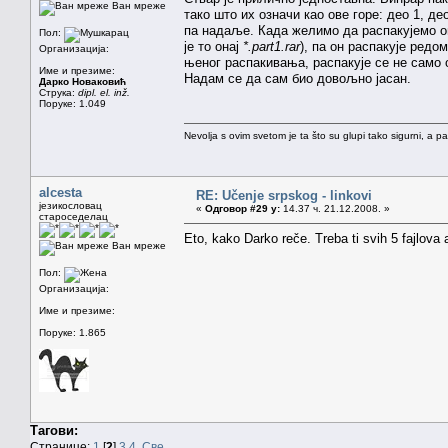
Ван мреже
тако што их означи као ове горе: део 1, де
па надаље. Када желимо да распакујемо ов
Пол:
је то онај
*.part1.rar
), па он распакује редом
Организација:
њеног распакивања, распакује се не само 
Име и презиме:
Надам се да сам био довољно јасан.
Дарко Новаковић
Струка:
dipl. el. inž.
Поруке: 1.049
Nevolja s ovim svetom je ta što su glupi tako sigurni, a 
alcesta
RE: Učenje srpskog - linkovi
језикословац
«
Одговор #29 у:
14.37 ч. 21.12.2008. »
староседелац
Eto, kako Darko reče. Treba ti svih 5 fajlova
Ван мреже
Пол:
Организација:
Име и презиме:
Поруке: 1.865
Тагови:
Странице:
1
[
2
]
3
4
Све