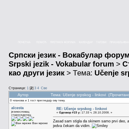
ПОЧЕТНА
ПОМОЋ
ПРЕТРАГА ФОРУМА
КАЛЕНДАР
ТАГОВИ
ПРИЈАВЉИВА
Српски језик - Вокабулар фору
Srpski jezik - Vokabular forum
>
С
као други језик
> Тема:
Učenje sr
Странице:
1
[
2
]
3
4
Све
Аутор
Тема: Učenje srpskog - linkovi (Прочитан
0 чланова и 1 гост прегледају ову тему.
alcesta
RE: Učenje srpskog - linkovi
језикословац
«
Одговор #15 у:
17.33 ч. 28.10.2008. »
староседелац
Zasad sam stigla da skinem samo prvi deo, a 
Ван мреже
jedva čekam da vidim.