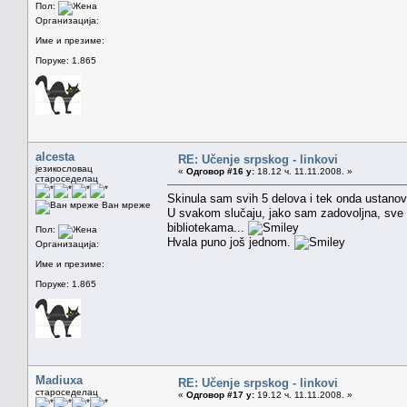
Пол:
Организација:
Име и презиме:
Поруке: 1.865
alcesta
RE: Učenje srpskog - linkovi
језикословац
«
Одговор #16 у:
18.12 ч. 11.11.2008. »
староседелац
Skinula sam svih 5 delova i tek onda ustanovi
Ван мреже
U svakom slučaju, jako sam zadovoljna, sve 
bibliotekama...
Пол:
Hvala puno još jednom.
Организација:
Име и презиме:
Поруке: 1.865
Madiuxa
RE: Učenje srpskog - linkovi
староседелац
«
Одговор #17 у:
19.12 ч. 11.11.2008. »