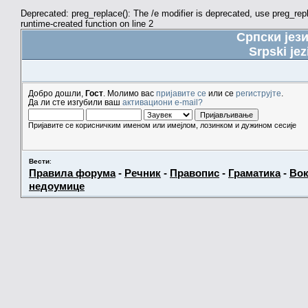
Deprecated: preg_replace(): The /e modifier is deprecated, use preg_re
runtime-created function on line 2
Српски јез
Srpski jez
Добро дошли,
Гост
. Молимо вас
пријавите се
или се
региструјте
.
Да ли сте изгубили ваш
активациони e-mail?
Пријавите се корисничким именом или имејлом, лозинком и дужином сесије
Вести
:
Правила форума
-
Речник
-
Правопис
-
Граматика
-
Вок
недоумице