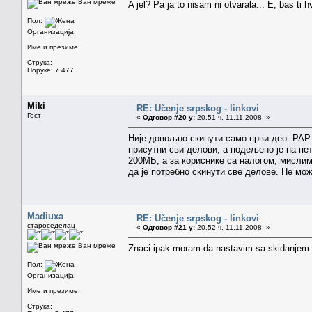
Ван мреже
A jel? Pa ja to nisam ni otvarala... E, bas ti
Пол:
Организација:
Име и презиме:
Струка:
Поруке: 7.477
Miki
RE: Učenje srpskog - linkovi
Гост
«
Одговор #20 у:
20.51 ч. 11.11.2008. »
Није довољно скинути само први део. РАР
присутни сви делови, а подељено је на пе
200МБ, а за кориснике са налогом, мисли
да је потребно скинути све делове. Не мо
Madiuxa
RE: Učenje srpskog - linkovi
староседелац
«
Одговор #21 у:
20.52 ч. 11.11.2008. »
Ван мреже
Znaci ipak moram da nastavim sa skidanjem.,
Пол:
Организација:
Име и презиме:
Струка: