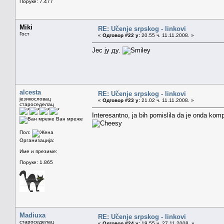
Поруке: 7.477
Miki
RE: Učenje srpskog - linkovi
Гост
«
Одговор #22 у:
20.55 ч. 11.11.2008. »
Јес ју ду.
alcesta
RE: Učenje srpskog - linkovi
језикословац
«
Одговор #23 у:
21.02 ч. 11.11.2008. »
староседелац
Interesantno, ja bih pomislila da je onda komp
Ван мреже
Пол:
Организација:
Име и презиме:
Поруке: 1.865
Madiuxa
RE: Učenje srpskog - linkovi
староседелац
«
Одговор #24 у:
19.55 ч. 27.11.2008. »