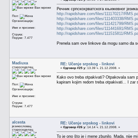
Ван мреже
Речник српскохрватскога књижевног језика, 
http://rapidshare.com/files/111170217/RMS.pa
Пол:
http://rapidshare.com/files/111403338/RMS.pa
Организација:
http://rapidshare.com/files/111421799/RMS.pa
Име и презиме:
http://rapidshare.com/files/111441691/RMS.pa
http://rapidshare.com/files/111515811/RMS.pa
Струка:
Поруке: 7.477
Prenela sam ove linkove da mogu samo da se 
Madiuxa
RE: Učenje srpskog - linkovi
староседелац
«
Одговор #25 у:
13.39 ч. 21.12.2008. »
Ван мреже
Kako ovo treba otpakivati? Otpakovala sam prv
kapiram kojim redom treba otpakivati... I zar 
Пол:
Организација:
Име и презиме:
Струка:
Поруке: 7.477
alcesta
RE: Učenje srpskog - linkovi
језикословац
«
Одговор #26 у:
14.14 ч. 21.12.2008. »
староседелац
To je ono što je i mene zbunilo. Mada, nije mi