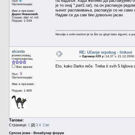
па надаље. Када желимо да распакујемо ов
Пол:
Организација:
је то онај
*.part1.rar
), па он распакује редом
њеног распакивања, распакује се не само 
Име и презиме:
Дарко Новаковић
Надам се да сам био довољно јасан.
Струка:
dipl. el. inž.
Поруке: 1.049
Nevolja s ovim svetom je ta što su glupi tako sigurni, a 
alcesta
RE: Učenje srpskog - linkovi
језикословац
«
Одговор #29 у:
14.37 ч. 21.12.2008.
староседелац
Eto, kako Darko reče. Treba ti svih 5 fajlova
Ван мреже
Пол:
Организација:
Име и презиме:
Поруке: 1.865
Тагови:
Странице:
1
[
2
]
3
4
Све
Српски језик - Вокабулар форум