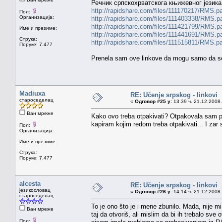
Речник српскохрватскога књижевног језика, 
http://rapidshare.com/files/111170217/RMS.pa
Пол:
Организација:
http://rapidshare.com/files/111403338/RMS.pa
http://rapidshare.com/files/111421799/RMS.pa
Име и презиме:
http://rapidshare.com/files/111441691/RMS.pa
Струка:
http://rapidshare.com/files/111515811/RMS.pa
Поруке: 7.477
Prenela sam ove linkove da mogu samo da se 
Madiuxa
RE: Učenje srpskog - linkovi
староседелац
«
Одговор #25 у:
13.39 ч. 21.12.2008.
Ван мреже
Kako ovo treba otpakivati? Otpakovala sam prv
kapiram kojim redom treba otpakivati... I zar 
Пол:
Организација:
Име и презиме:
Струка:
Поруке: 7.477
alcesta
RE: Učenje srpskog - linkovi
језикословац
«
Одговор #26 у:
14.14 ч. 21.12.2008.
староседелац
To je ono što je i mene zbunilo. Mada, nije mi
Ван мреже
taj da otvoriš, ali mislim da bi ih trebalo sv
Пол: