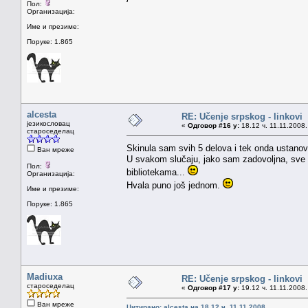
Пол:
Организација:
Име и презиме:
Поруке: 1.865
alcesta
RE: Učenje srpskog - linkovi
језикословац
«
Одговор #16 у:
18.12 ч. 11.11.2008.
староседелац
Skinula sam svih 5 delova i tek onda ustanovi
Ван мреже
U svakom slučaju, jako sam zadovoljna, sve 
Пол:
bibliotekama...
Организација:
Hvala puno još jednom.
Име и презиме:
Поруке: 1.865
Madiuxa
RE: Učenje srpskog - linkovi
староседелац
«
Одговор #17 у:
19.12 ч. 11.11.2008.
Ван мреже
Цитирано: alcesta на 18.12 ч. 11.11.2008.