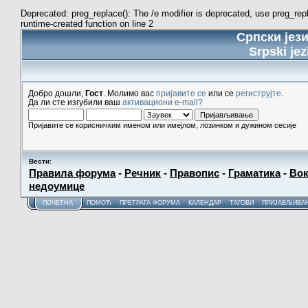
Deprecated: preg_replace(): The /e modifier is deprecated, use preg_re
runtime-created function on line 2
Српски јез
Srpski jez
Добро дошли,
Гост
. Молимо вас
пријавите се
или се
региструјте
.
Да ли сте изгубили ваш
активациони e-mail?
Пријавите се корисничким именом или имејлом, лозинком и дужином сесије
Вести
:
Правила форума
-
Речник
-
Правопис
-
Граматика
-
Вок
недоумице
ПОЧЕТНА
ПОМОЋ
ПРЕТРАГА ФОРУМА
КАЛЕНДАР
ТАГОВИ
ПРИЈАВЉИВА