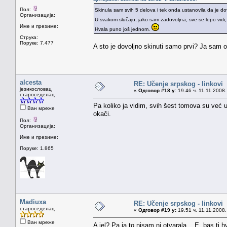
Пол:
Skinula sam svih 5 delova i tek onda ustanovila da je do
Организација:
U svakom slučaju, jako sam zadovoljna, sve se lepo vidi
Име и презиме:
Hvala puno još jednom.
Струка:
Поруке: 7.477
A sto je dovoljno skinuti samo prvi? Ja sam o
alcesta
RE: Učenje srpskog - linkovi
језикословац
«
Одговор #18 у:
19.46 ч. 11.11.2008.
староседелац
Pa koliko ja vidim, svih šest tomova su već 
Ван мреже
okači.
Пол:
Организација:
Име и презиме:
Поруке: 1.865
Madiuxa
RE: Učenje srpskog - linkovi
староседелац
«
Одговор #19 у:
19.51 ч. 11.11.2008.
Ван мреже
A jel? Pa ja to nisam ni otvarala... E, bas ti