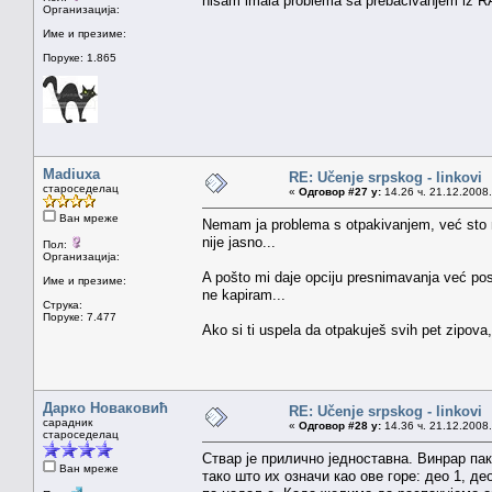
nisam imala problema sa prebacivanjem iz R
Организација:
Име и презиме:
Поруке: 1.865
Madiuxa
RE: Učenje srpskog - linkovi
староседелац
«
Одговор #27 у:
14.26 ч. 21.12.2008.
Ван мреже
Nemam ja problema s otpakivanjem, već sto ne
nije jasno...
Пол:
Организација:
A pošto mi daje opciju presnimavanja već postoj
Име и презиме:
ne kapiram...
Струка:
Поруке: 7.477
Ako si ti uspela da otpakuješ svih pet zipova,
Дарко Новаковић
RE: Učenje srpskog - linkovi
сарадник
«
Одговор #28 у:
14.36 ч. 21.12.2008.
староседелац
Ствар је прилично једноставна. Винрар п
Ван мреже
тако што их означи као ове горе: део 1, де