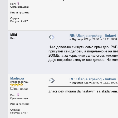
Пол:
Организација:
Име и презиме:
Струка:
Поруке: 7.477
Miki
RE: Učenje srpskog - linkovi
Гост
«
Одговор #20 у:
20.51 ч. 11.11.2008.
Није довољно скинути само први део. РАР
присутни сви делови, а подељено је на пе
200МБ, а за кориснике са налогом, мисли
да је потребно скинути све делове. Не мо
Madiuxa
RE: Učenje srpskog - linkovi
староседелац
«
Одговор #21 у:
20.52 ч. 11.11.2008.
Ван мреже
Znaci ipak moram da nastavim sa skidanjem.,
Пол:
Организација:
Име и презиме:
Струка:
Поруке: 7.477