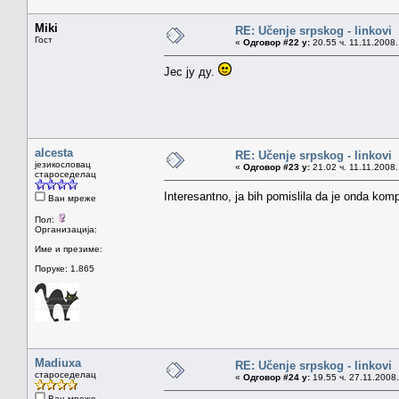
Miki
RE: Učenje srpskog - linkovi
Гост
«
Одговор #22 у:
20.55 ч. 11.11.2008.
Јес ју ду.
alcesta
RE: Učenje srpskog - linkovi
језикословац
«
Одговор #23 у:
21.02 ч. 11.11.2008.
староседелац
Interesantno, ja bih pomislila da je onda komp
Ван мреже
Пол:
Организација:
Име и презиме:
Поруке: 1.865
Madiuxa
RE: Učenje srpskog - linkovi
староседелац
«
Одговор #24 у:
19.55 ч. 27.11.2008.
Ван мреже