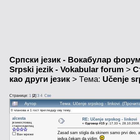
Српски језик - Вокабулар фору
Srpski jezik - Vokabular forum
>
С
као други језик
> Тема:
Učenje sr
Странице:
1
[
2
]
3
4
Све
Аутор
Тема: Učenje srpskog - linkovi (Прочит
0 чланова и 1 гост прегледају ову тему.
alcesta
RE: Učenje srpskog - linkovi
језикословац
«
Одговор #15 у:
17.33 ч. 28.10.2008.
староседелац
Zasad sam stigla da skinem samo prvi deo, a 
Ван мреже
jedva čekam da vidim.