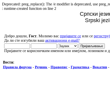
Deprecated: preg_replace(): The /e modifier is deprecated, use preg
: runtime-created function on line 2
Српски јези
Srpski jez
Добро дошли,
Гост
. Молимо вас
пријавите се
или се
региструј
Да ли сте изгубили ваш
активациони e-mail?
Пријавите се корисничким именом или имејлом, лозинком и 
Вести
:
Правила форума
-
Речник
-
Правопис
-
Граматика
-
Вокатив