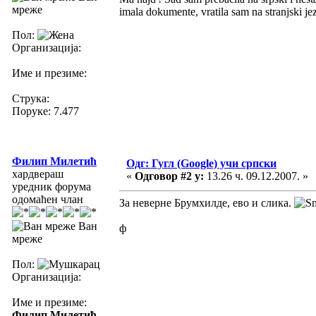
мреже
imala dokumente, vratila sam na stranjski je
Пол:
Организација:
Име и презиме:
Струка:
Поруке: 7.477
Филип Милетић
Одг: Гугл (Google) учи српски
хардвераш
«
Одговор #2 у:
13.26 ч. 09.12.2007. »
уредник форума
одомаћен члан
За неверне Брумхилде, ево и слика.
Ван
ф
мреже
Пол:
Организација:
Име и презиме:
Филип Милетић