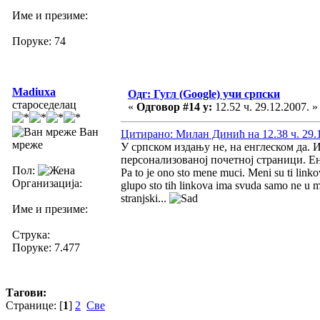
Име и презиме:
Поруке: 74
Madiuxa
Одг: Гугл (Google) учи српски
староседелац
«
Одговор #14 у:
12.52 ч. 29.12.2007. »
Ван
Цитирано: Милан Динић на 12.38 ч. 29.1
мреже
У српском издању не, на енглеском да. 
персонализованој почетној страници. Ен
Пол:
Pa to je ono sto mene muci. Meni su ti link
Организација:
glupo sto tih linkova ima svuda samo ne u mej
stranjski...
Име и презиме:
Струка:
Поруке: 7.477
Тагови:
Странице: [
1
]
2
Све