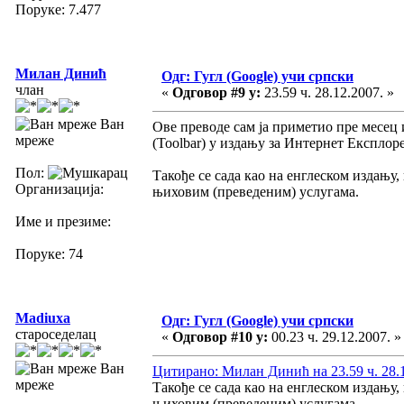
Поруке: 7.477
Милан Динић
Одг: Гугл (Google) учи српски
члан
«
Одговор #9 у:
23.59 ч. 28.12.2007. »
Ван
Ове преводе сам ја приметио пре месец 
мреже
(Toolbar) у издању за Интернет Експлоре
Пол:
Такође се сада као на енглеском издању
Организација:
њиховим (преведеним) услугама.
Име и презиме:
Поруке: 74
Madiuxa
Одг: Гугл (Google) учи српски
староседелац
«
Одговор #10 у:
00.23 ч. 29.12.2007. »
Ван
Цитирано: Милан Динић на 23.59 ч. 28.1
мреже
Такође се сада као на енглеском издању
њиховим (преведеним) услугама.