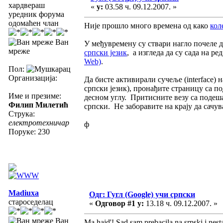
хардвераш
«
у:
03.58 ч. 09.12.2007. »
уредник форума
одомаћен члан
Није прошло много времена од како
кол
Ван
У међувремену су ствари нагло почеле д
мреже
српски језик
, а изгледа да су сада на р
Web)
.
Пол:
Организација:
Да бисте активирали сучеље (interface) 
српски језик), пронађите страницу са п
Име и презиме:
десном углу. Притисните везу са подеша
Филип Милетић
српски. Не заборавите на крају да сачув
Струка:
електротехничар
ф
Поруке: 230
Madiuxa
Одг: Гугл (Google) учи српски
староседелац
«
Одговор #1 у:
13.18 ч. 09.12.2007. »
Ван
Ma hajd'! Sad sam prebacila na srpski i nest