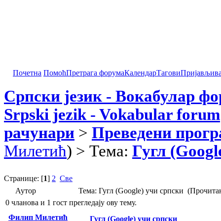
Почетна
Помоћ
Претрага форума
Календар
Тагови
Пријављив
Српски језик - Вокабулар ф
Srpski jezik - Vokabular forum
рачунари
>
Преведени прог
Милетић
) > Тема:
Гугл (Googl
Странице: [
1
]
2
Све
Аутор
Тема: Гугл (Google) учи српски (Прочита
0 чланова и 1 гост прегледају ову тему.
Филип Милетић
Гугл (Google) учи српски