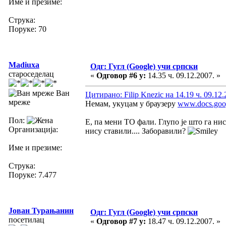
Име и презиме:
Струка:
Поруке: 70
Madiuxa
Одг: Гугл (Google) учи српски
староседелац
«
Одговор #6 у:
14.35 ч. 09.12.2007. »
Ван
Цитирано: Filip Knezic на 14.19 ч. 09.12.
мреже
Немам, укуцам у браузеру
www.docs.goo
Пол:
Е, па мени ТО фали. Глупо је што га ни
Организација:
нису ставили.... Заборавили?
Име и презиме:
Струка:
Поруке: 7.477
Јован Турањанин
Одг: Гугл (Google) учи српски
посетилац
«
Одговор #7 у:
18.47 ч. 09.12.2007. »