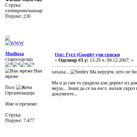
Струка:
електротехничар
Поруке: 230
Madiuxa
Одг: Гугл (Google) учи српски
староседелац
«
Одговор #3 у:
13.29 ч. 09.12.2007. »
Ван
хахаха...
Ма верујем, што не бих
мреже
Ма и ја сам то урадила али директ из д
Пол:
мејла... Знаш да се на енгл. налазе скро
Организација:
документе...
Име и презиме:
Струка:
Поруке: 7.477