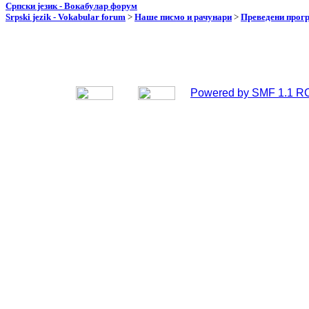
Српски језик - Вокабулар форум
Srpski jezik - Vokabular forum
>
Наше писмо и рачунари
>
Преведени прог
Powered by SMF 1.1 R