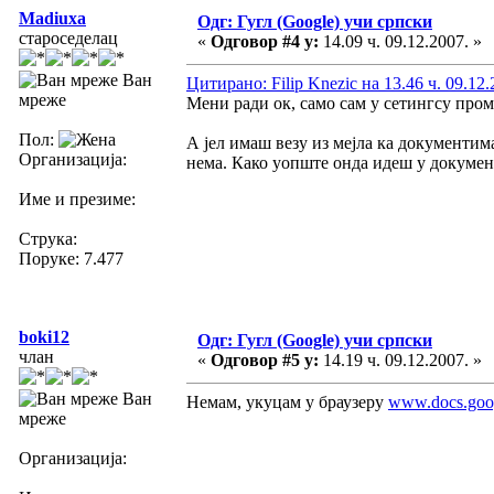
Madiuxa
Одг: Гугл (Google) учи српски
староседелац
«
Одговор #4 у:
14.09 ч. 09.12.2007. »
Ван
Цитирано: Filip Knezic на 13.46 ч. 09.12.
мреже
Мени ради ок, само сам у сетингсу промен
Пол:
А јел имаш везу из мејла ка документим
Организација:
нема. Како уопште онда идеш у докумен
Име и презиме:
Струка:
Поруке: 7.477
boki12
Одг: Гугл (Google) учи српски
члан
«
Одговор #5 у:
14.19 ч. 09.12.2007. »
Ван
Немам, укуцам у браузеру
www.docs.goo
мреже
Организација: