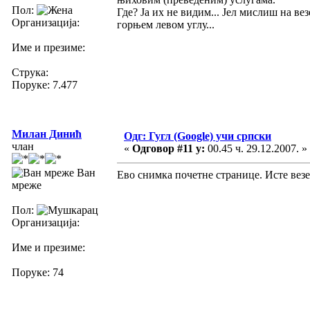
Пол:
Где? Ја их не видим... Јел мислиш на в
Организација:
горњем левом углу...
Име и презиме:
Струка:
Поруке: 7.477
Милан Динић
Одг: Гугл (Google) учи српски
члан
«
Одговор #11 у:
00.45 ч. 29.12.2007. »
Ван
Ево снимка почетне странице. Исте везе
мреже
Пол:
Организација:
Име и презиме:
Поруке: 74