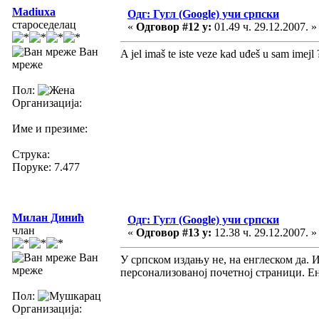
Madiuxa
Одг: Гугл (Google) учи српски
староседелац
«
Одговор #12 у:
01.49 ч. 29.12.2007. »
Ван
A jel imaš te iste veze kad uđeš u sam imejl 
мреже
Пол:
Организација:
Име и презиме:
Струка:
Поруке: 7.477
Милан Динић
Одг: Гугл (Google) учи српски
члан
«
Одговор #13 у:
12.38 ч. 29.12.2007. »
Ван
У српском издању не, на енглеском да. 
мреже
персонализованој почетној страници. Ен
Пол:
Организација: