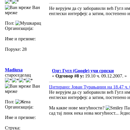
Ван
Не верујем да су заборавили већ Гугл и
мреже
енглески интерфејс а затим, постепено 
Пол:
Организација:
Име и презиме:
Поруке: 28
Madiuxa
Одг: Гугл (Google) учи српски
староседелац
«
Одговор #8 у:
19.10 ч. 09.12.2007. »
Ван
Цитирано: Јован Турањанин на 18.47 ч. 
мреже
Не верујем да су заборавили већ Гугл и
енглески интерфејс а затим, постепено 
Пол:
Организација:
Ма какве нове могућности?
Па 
сад тај линк нека нова могућност... Једн
Име и презиме:
Струка: