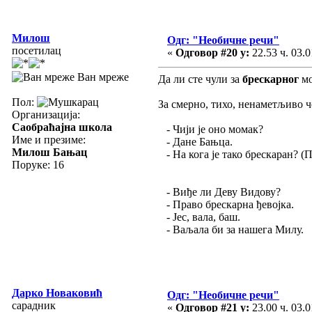
Милош
Одг: "Необичне речи"
посетилац
«
Одговор #20 у:
22.53 ч. 03.0
Ван мреже
Да ли сте чули за
брескарног
мо
Пол:
За смерно, тихо, ненаметљиво ч
Организација:
Саобраћајна школа
- Чији је оно момак?
Име и презиме:
- Дане Бањца.
Милош Бањац
- На кога је тако брескаран? (
Поруке: 16
- Виђе ли Деву Видову?
- Право брескарна ђевојка.
- Јес, вала, баш.
- Ваљала би за нашега Милу.
Дарко Новаковић
Одг: "Необичне речи"
сарадник
«
Одговор #21 у:
23.00 ч. 03.0