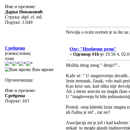
Име и презиме:
Дарко Новаковић
Струка:
dipl. el. inž.
Поруке: 1.049
Nevolja s ovim svetom je ta što su 
Сребрена
Одг: "Необичне речи"
језикословац
«
Одговор #16 у:
19.56 ч. 02.0
члан
Možda zbog onog " đenje?"..
Ван мреже
Kaže se " U magnovenju shvatih...
Организација:
Jeste trenutak, časak, vrlo mali pe
Kao kroz san, kad slika nije dovol
Име и презиме:
Ali ,i mene asocira na maglu (kao 
Сребрена
U "maglovenju bi bilo jednostavnij
Поруке: 163
Postoji onaj latinski izraz magna (
ali čudna je reč , zar ne?
Asocijacija mi je još i kad kažemo 
nekad to moglo glasiti mahnovenje.