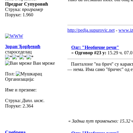
Предраг Супуровић
Струка:
програмер
Поруке: 1.960
http://pedja.supurovic.net
-
www.iz
Зоран Ђорђевић
Одг: "Необичне речи"
староседелац
«
Одговор #23 у:
15.29 ч. 07.0
Ван мреже
Панталоне ''на брич'' су карак
— нема. Има само ''бричес'' од 
Пол:
Организација:
Име и презиме:
Струка:
Дипл. инж.
Поруке: 2.364
«
Задњи пут промењено: 15.32 ч
Сребрена