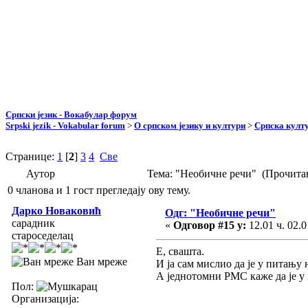
Српски језик - Вокабулар форум
Srpski jezik - Vokabular forum
>
О српском језику и култури
>
Српска култу
Странице:
1
[
2
]
3
4
Све
Аутор
Тема: "Необичне речи" (Прочитан
0 чланова и 1 гост прегледају ову тему.
Дарко Новаковић
Одг: "Необичне речи"
сарадник
«
Одговор #15 у:
12.01 ч. 02.0
староседелац
Е, свашта.
Ван мреже
И ја сам мислио да је у питању 
А једнотомни РМС каже да је у 
Пол:
Организација: