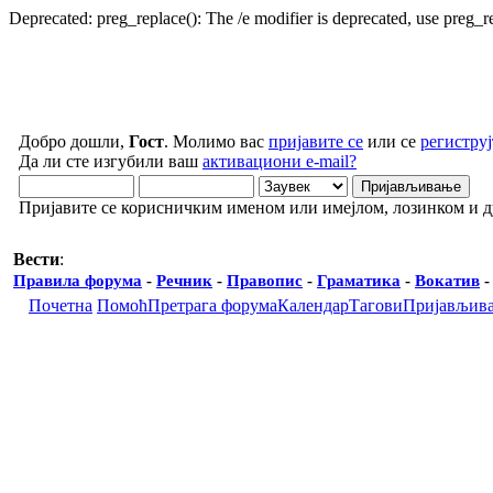
Deprecated: preg_replace(): The /e modifier is deprecated, use preg_
Добро дошли,
Гост
. Молимо вас
пријавите се
или се
региструј
Да ли сте изгубили ваш
активациони e-mail?
Пријавите се корисничким именом или имејлом, лозинком и 
Вести
:
Правила форума
-
Речник
-
Правопис
-
Граматика
-
Вокатив
Почетна
Помоћ
Претрага форума
Календар
Тагови
Пријављив