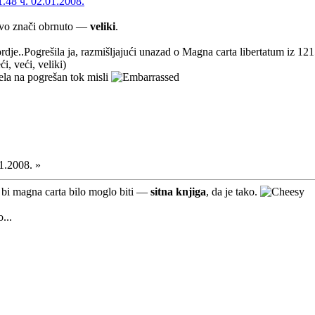
48 ч. 02.01.2008.
avo znači obrnuto —
veliki
.
rdje..Pogrešila ja, razmišljajući unazad o Magna carta libertatum iz 121
i, veći, veliki)
la na pogrešan tok misli
1.2008. »
 bi magna carta bilo moglo biti —
sitna knjiga
, da je tako.
...