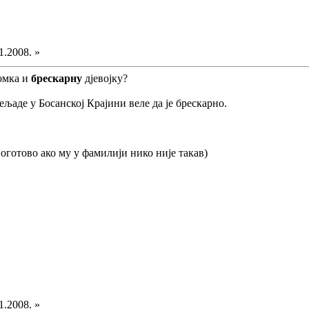
1.2008. »
мка и
брескарну
дјевојку?
ељаде у Босанској Крајини веле да је брескарно.
Поготово ако му у фамилији нико није такав)
1.2008. »