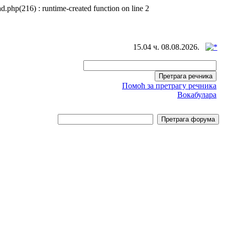
d.php(216) : runtime-created function on line 2
15.04 ч. 08.08.2026.
Помоћ за претрагу речника
Вокабулара