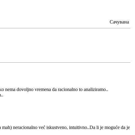
Сачувана
ako nema dovoljno vremena da racionalno to analiziramo..
..
na mah) neracionalno već iskustveno, intuitivno..Da li je moguće da je