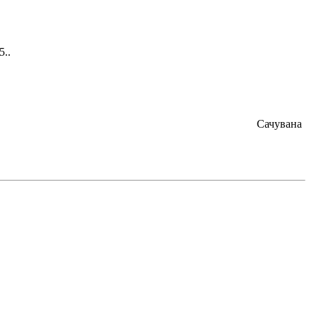
5..
Сачувана