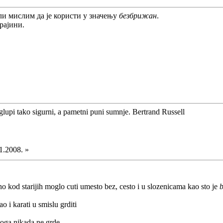
али мислим да је користи у значењу
безбрижан
.
Крајини.
glupi tako sigurni, a pametni puni sumnje. Bertrand Russell
1.2008. »
no kod starijih moglo cuti umesto bez, cesto i u slozenicama kao sto je
o i karati u smislu grditi
koga nikada ne grde