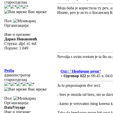
староседелац
Моја баба је користила ту реч, 
Ван мреже
Иначе, реч је исто о Босанској 
Пол:
Организација:
Име и презиме:
Дарко Новаковић
Струка:
dipl. el. inž.
Поруке: 1.049
Nevolja s ovim svetom je ta što su 
Pedja
Одг: "Необичне речи"
администратор
«
Одговор #22 у:
09.45 ч. 04.0
староседелац
Ja tu prepoznajem dve reci:
Ван мреже
- bres je mozda od brez, sto se dav
Пол:
Организација:
- karno je verovatno istog korena ka
DataVoyage
Име и презиме:
Tako da breskaran moze biti onaj 