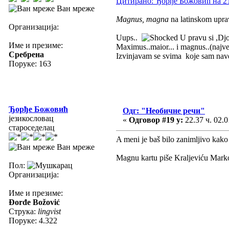
Цитирано: Ђорђе Божовић на 21.
Ван мреже
Magnus, magna
na latinskom upr
Организација:
Uups..
U pravu si ,Djo
Име и презиме:
Maximus..maior... i magnus..(najveć
Сребрена
Izvinjavam se svima koje sam nave
Поруке: 163
Ђорђе Божовић
Одг: "Необичне речи"
језикословац
«
Одговор #19 у:
22.37 ч. 02.0
староседелац
A meni je baš bilo zanimljivo kako
Ван мреже
Magnu kartu piše Kraljeviću Marko
Пол:
Организација:
Име и презиме:
Đorđe Božović
Струка:
lingvist
Поруке: 4.322