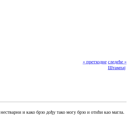
« претходне
следеће »
Штампај
нестварни и како брзо дођу тако могу брзо и отићи као магла.