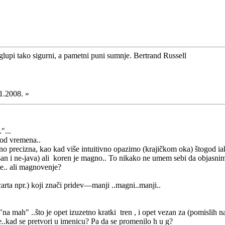
glupi tako sigurni, a pametni puni sumnje. Bertrand Russell
1.2008. »
"...
riod vremena..
jno precizna, kao kad više intuitivno opazimo (krajičkom oka) štogod i
san i ne-java) ali koren je magno.. To nikako ne umem sebi da objasnim
e.. ali magnovenje?
carta npr.) koji znači pridev—manji ..magni..manji..
"na mah" ..što je opet izuzetno kratki tren , i opet vezan za (pomislih 
.kad se pretvori u imenicu? Pa da se promenilo h u g?