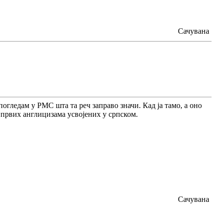
Сачувана
огледам у РМС шта та реч заправо значи. Кад ја тамо, а оно
 првих англицизама усвојених у српском.
Сачувана