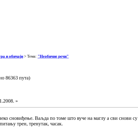
ра и обичаји
> Тема:
"Необичне речи"
о 86363 пута)
1.2008. »
неко сновиђење. Ваљда по томе што вуче на маглу а сви снови су 
питању трен, тренутак, часак.