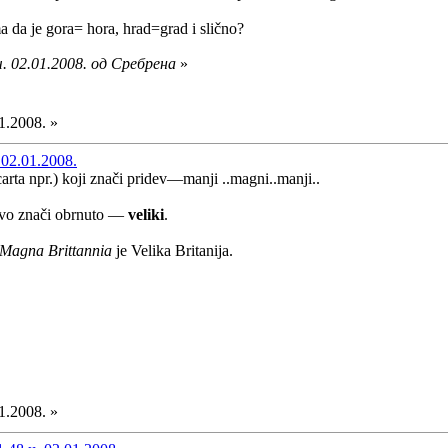
a da je gora= hora, hrad=grad i slično?
. 02.01.2008. од Сребрена
»
1.2008. »
02.01.2008.
carta npr.) koji znači pridev—manji ..magni..manji..
avo znači obrnuto —
veliki
.
Magna Brittannia
je Velika Britanija.
1.2008. »