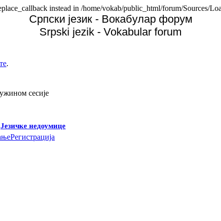
replace_callback instead in /home/vokab/public_html/forum/Sources/Loa
Српски језик - Вокабулар форум
Srpski jezik - Vokabular forum
те
.
дужином сесије
-
Језичке недоумице
ање
Регистрација