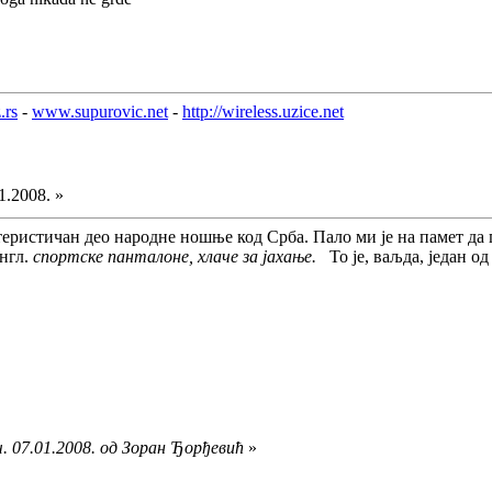
.rs
-
www.supurovic.net
-
http://wireless.uzice.net
1.2008. »
теристичан део народне ношње код Срба. Пало ми је на памет да п
енгл.
спортске панталоне, хлаче за јахање.
То је, ваљда, један од
. 07.01.2008. од Зоран Ђорђевић
»