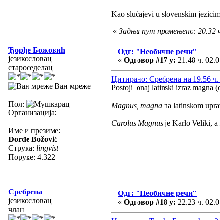
Kao slučajevi u slovenskim jezicim
«
Задњи пут промењено: 20.32 ч
Ђорђе Божовић
Одг: "Необичне речи"
језикословац
«
Одговор #17 у:
21.48 ч. 02.0
староседелац
Цитирано: Сребрена на 19.56 ч. 
Ван мреже
Postoji onaj latinski izraz magna (
Пол:
Magnus, magna
na latinskom upr
Организација:
Carolus Magnus
je Karlo Veliki, a
Име и презиме:
Đorđe Božović
Струка:
lingvist
Поруке: 4.322
Сребрена
Одг: "Необичне речи"
језикословац
«
Одговор #18 у:
22.23 ч. 02.0
члан