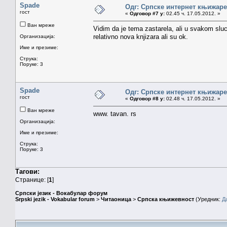
Spade
Одг: Српске интернет књижаре
гост
«
Одговор #7 у:
02.45 ч. 17.05.2012. »
Ван мреже
Vidim da je tema zastarela, ali u svakom sl
relativno nova knjizara ali su ok.
Организација:
Име и презиме:
Струка:
Поруке: 3
Spade
Одг: Српске интернет књижаре
гост
«
Одговор #8 у:
02.48 ч. 17.05.2012. »
Ван мреже
www. tavan. rs
Организација:
Име и презиме:
Струка:
Поруке: 3
Тагови:
Странице: [
1
]
Српски језик - Вокабулар форум
Srpski jezik - Vokabular forum
>
Читаоница
>
Српска књижевност
(Уредник:
Д