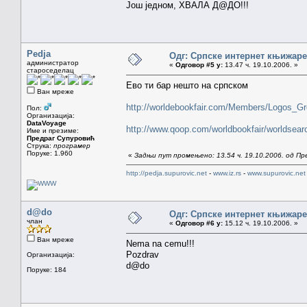
Још једном, ХВАЛА Д@ДО!!!
Pedja
Одг: Српске интернет књижаре
администратор
«
Одговор #5 у:
13.47 ч. 19.10.2006. »
староседелац
Ево ти бар нешто на српском
Ван мреже
http://worldebookfair.com/Members/Logos_Gr
Пол:
Организација:
DataVoyage
http://www.qoop.com/worldbookfair/worldsear
Име и презиме:
Предраг Супуровић
Струка:
програмер
Поруке: 1.960
«
Задњи пут промењено: 13.54 ч. 19.10.2006. од П
http://pedja.supurovic.net
-
www.iz.rs
-
www.supurovic.net
d@do
Одг: Српске интернет књижаре
члан
«
Одговор #6 у:
15.12 ч. 19.10.2006. »
Ван мреже
Nema na cemu!!!
Pozdrav
Организација:
d@do
Поруке: 184