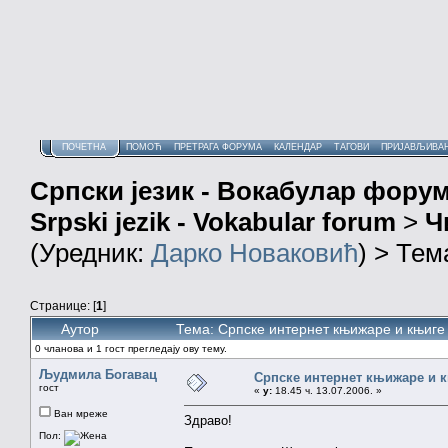
ПОЧЕТНА
ПОМОЋ
ПРЕТРАГА ФОРУМА
КАЛЕНДАР
ТАГОВИ
ПРИЈАВЉИВА
Српски језик - Вокабулар фору
Srpski jezik - Vokabular forum
>
Ч
(Уредник:
Дарко Новаковић
) > Тем
Странице: [
1
]
Аутор
Тема: Српске интернет књижаре и књиге
0 чланова и 1 гост прегледају ову тему.
Људмила Богавац
Српске интернет књижаре и 
гост
«
у:
18.45 ч. 13.07.2006. »
Ван мреже
Здраво!
Пол: