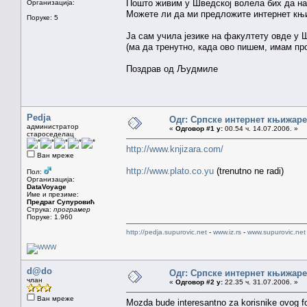
Пошто живим у Шведској волела бих да нар
Организација:
Можете ли да ми предложите интернет књи
Поруке: 5
Ја сам учила језике на факултету овде у 
(ма да тренутно, када ово пишем, имам 
Поздрав од Људмиле
Pedja
Одг: Српске интернет књижаре
администратор
«
Одговор #1 у:
00.54 ч. 14.07.2006. »
староседелац
http://www.knjizara.com/
Ван мреже
http://www.plato.co.yu
(trenutno ne radi)
Пол:
Организација:
DataVoyage
Име и презиме:
Предраг Супуровић
Струка:
програмер
Поруке: 1.960
http://pedja.supurovic.net
-
www.iz.rs
-
www.supurovic.net
d@do
Одг: Српске интернет књижаре
члан
«
Одговор #2 у:
22.35 ч. 31.07.2006. »
Ван мреже
Mozda bude interesantno za korisnike ovog f