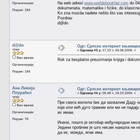
Na web adresi
www.worldebookfair.com
do 04.
Организација:
dokumenata, matematike i fizike, do klasicne k
Поруке: 184
Ko zna mozda nađete nešto što vas interesuj
Pozdrav
d@do
d@do
Одг: Српске интернет књижаре
члан
«
Одговор #3 у:
17.15 ч. 04.08.2006. »
Ван мреже
Rok za besplatno preuzimanje knjiga i dokum
Организација:
Поруке: 184
Ана Ливија
Одг: Српске интернет књижаре
Плурабел
«
Одговор #4 у:
08.48 ч. 19.10.2006. »
члан
Пре свега желела бих да захвалим Даду н
Ван мреже
које или већ дуго тражим или ми не падају
их имам.
Организација:
Поруке: 76
Иначе, пошто је октобар међународни месе
Једини проблем је што нисам наишла ни на
да их, можда, ипак има.