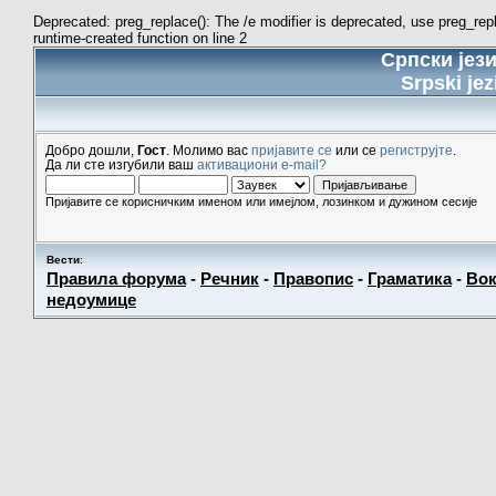
Deprecated: preg_replace(): The /e modifier is deprecated, use preg_re
runtime-created function on line 2
Српски јез
Srpski jez
Добро дошли,
Гост
. Молимо вас
пријавите се
или се
региструјте
.
Да ли сте изгубили ваш
активациони e-mail?
Пријавите се корисничким именом или имејлом, лозинком и дужином сесије
Вести
:
Правила форума
-
Речник
-
Правопис
-
Граматика
-
Вок
недоумице