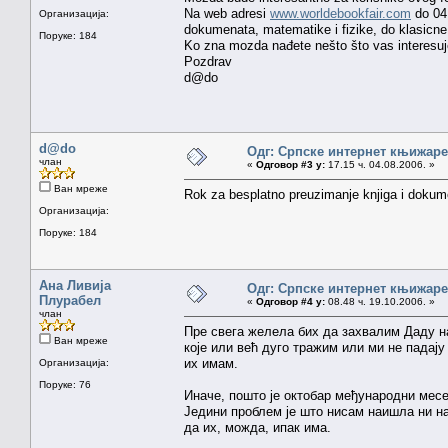
Na web adresi
www.worldebookfair.com
do 04.
Организација:
dokumenata, matematike i fizike, do klasicne k
Поруке: 184
Ko zna mozda nađete nešto što vas interesuj
Pozdrav
d@do
d@do
Одг: Српске интернет књижаре
члан
«
Одговор #3 у:
17.15 ч. 04.08.2006. »
Ван мреже
Rok za besplatno preuzimanje knjiga i dokum
Организација:
Поруке: 184
Ана Ливија
Одг: Српске интернет књижаре
Плурабел
«
Одговор #4 у:
08.48 ч. 19.10.2006. »
члан
Пре свега желела бих да захвалим Даду н
Ван мреже
које или већ дуго тражим или ми не падају
их имам.
Организација:
Поруке: 76
Иначе, пошто је октобар међународни месе
Једини проблем је што нисам наишла ни на
да их, можда, ипак има.