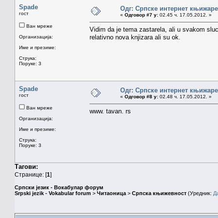
Spade
Одг: Српске интернет књижаре
гост
«
Одговор #7 у:
02.45 ч. 17.05.2012. »
Ван мреже
Vidim da je tema zastarela, ali u svakom sl
relativno nova knjizara ali su ok.
Организација:
Име и презиме:
Струка:
Поруке: 3
Spade
Одг: Српске интернет књижаре
гост
«
Одговор #8 у:
02.48 ч. 17.05.2012. »
Ван мреже
www. tavan. rs
Организација:
Име и презиме:
Струка:
Поруке: 3
Тагови:
Странице: [
1
]
Српски језик - Вокабулар форум
Srpski jezik - Vokabular forum
>
Читаоница
>
Српска књижевност
(Уредник:
Д