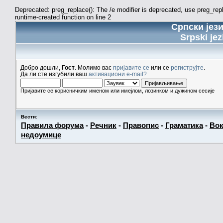
Deprecated: preg_replace(): The /e modifier is deprecated, use preg_re
runtime-created function on line 2
Српски јез
Srpski jez
Добро дошли,
Гост
. Молимо вас
пријавите се
или се
региструјте
.
Да ли сте изгубили ваш
активациони e-mail?
Пријавите се корисничким именом или имејлом, лозинком и дужином сесије
Вести
:
Правила форума
-
Речник
-
Правопис
-
Граматика
-
Вок
недоумице