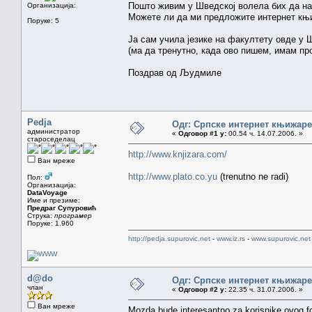
Пошто живим у Шведској волела бих да нар
Организација:
Можете ли да ми предложите интернет књи
Поруке: 5
Ја сам учила језике на факултету овде у 
(ма да тренутно, када ово пишем, имам 
Поздрав од Људмиле
Pedja
Одг: Српске интернет књижаре
администратор
«
Одговор #1 у:
00.54 ч. 14.07.2006. »
староседелац
http://www.knjizara.com/
Ван мреже
http://www.plato.co.yu
(trenutno ne radi)
Пол:
Организација:
DataVoyage
Име и презиме:
Предраг Супуровић
Струка:
програмер
Поруке: 1.960
http://pedja.supurovic.net
-
www.iz.rs
-
www.supurovic.net
d@do
Одг: Српске интернет књижаре
члан
«
Одговор #2 у:
22.35 ч. 31.07.2006. »
Ван мреже
Mozda bude interesantno za korisnike ovog f