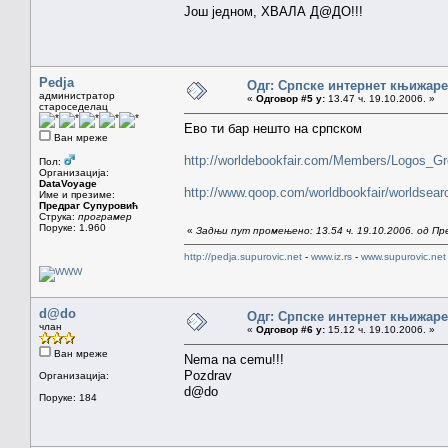
Још једном, ХВАЛА Д@ДО!!!
Pedja
Одг: Српске интернет књижаре
администратор
«
Одговор #5 у:
13.47 ч. 19.10.2006. »
староседелац
Ево ти бар нешто на српском
Ван мреже
http://worldebookfair.com/Members/Logos_Gr
Пол:
Организација:
DataVoyage
http://www.qoop.com/worldbookfair/worldsear
Име и презиме:
Предраг Супуровић
Струка:
програмер
Поруке: 1.960
«
Задњи пут промењено: 13.54 ч. 19.10.2006. од П
http://pedja.supurovic.net
-
www.iz.rs
-
www.supurovic.net
d@do
Одг: Српске интернет књижаре
члан
«
Одговор #6 у:
15.12 ч. 19.10.2006. »
Ван мреже
Nema na cemu!!!
Pozdrav
Организација:
d@do
Поруке: 184