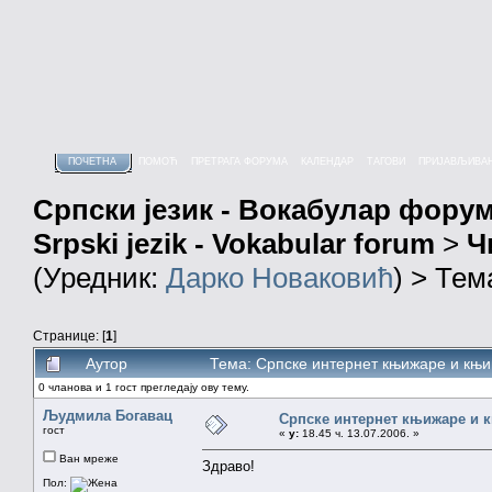
ПОЧЕТНА
ПОМОЋ
ПРЕТРАГА ФОРУМА
КАЛЕНДАР
ТАГОВИ
ПРИЈАВЉИВА
Српски језик - Вокабулар фору
Srpski jezik - Vokabular forum
>
Ч
(Уредник:
Дарко Новаковић
) > Тем
Странице: [
1
]
Аутор
Тема: Српске интернет књижаре и књи
0 чланова и 1 гост прегледају ову тему.
Људмила Богавац
Српске интернет књижаре и 
гост
«
у:
18.45 ч. 13.07.2006. »
Ван мреже
Здраво!
Пол: