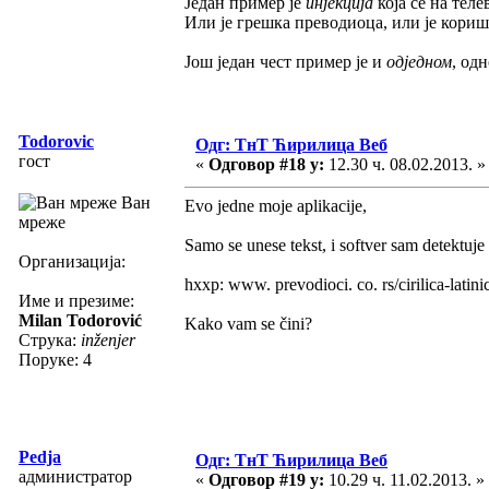
Један пример је
инјекција
која се на теле
Или је грешка преводиоца, или је кори
Још један чест пример је и
одједном
, од
Todorovic
Одг: ТнТ Ћирилица Веб
гост
«
Одговор #18 у:
12.30 ч. 08.02.2013. »
Ван
Evo jedne moje aplikacije,
мреже
Samo se unese tekst, i softver sam detektuje pis
Организација:
hxxp: www. prevodioci. co. rs/cirilica-latini
Име и презиме:
Milan Todorović
Kako vam se čini?
Струка:
inženjer
Поруке: 4
Pedja
Одг: ТнТ Ћирилица Веб
администратор
«
Одговор #19 у:
10.29 ч. 11.02.2013. »