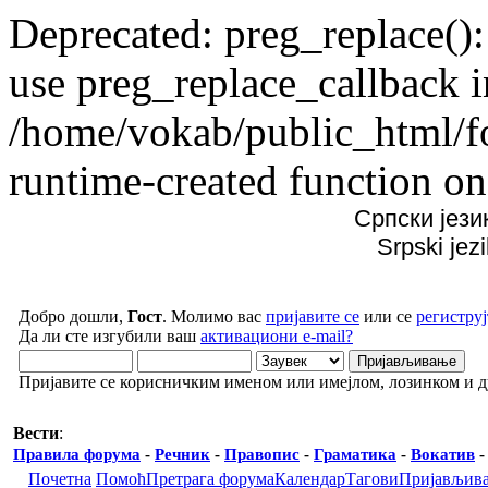
Deprecated: preg_replace():
use preg_replace_callback i
/home/vokab/public_html/f
runtime-created function on
Српски јези
Srpski jez
Добро дошли,
Гост
. Молимо вас
пријавите се
или се
региструј
Да ли сте изгубили ваш
активациони e-mail?
Пријавите се корисничким именом или имејлом, лозинком и 
Вести
:
Правила форума
-
Речник
-
Правопис
-
Граматика
-
Вокатив
Почетна
Помоћ
Претрага форума
Календар
Тагови
Пријављив