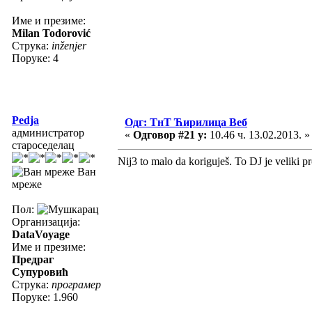
Име и презиме:
Milan Todorović
Струка:
inženjer
Поруке: 4
Pedja
Одг: ТнТ Ћирилица Веб
администратор
«
Одговор #21 у:
10.46 ч. 13.02.2013. »
староседелац
Nij3 to malo da koriguješ. To DJ je veliki 
Ван
мреже
Пол:
Организација:
DataVoyage
Име и презиме:
Предраг
Супуровић
Струка:
програмер
Поруке: 1.960