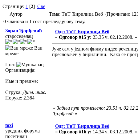
Странице:
1
[
2
]
Све
Аутор
Тема: ТнТ Ћирилица Веб (Прочитано 123
0 чланова и 1 гост прегледају ову тему.
Зоран Ђорђевић
Одг: ТнТ Ћирилица Веб
староседелац
«
Одговор #15 у:
23.35 ч. 02.12.2008. »
Ван
Јуче сам у једном филму видео реченицу
мреже
пресловљен у ћирилични. Како се прогр
Пол:
Организација:
Име и презиме:
Струка:
Дипл. инж.
Поруке: 2.364
«
Задњи пут промењено: 23.51 ч. 02.12.
Ђорђевић
»
toxi
Одг: ТнТ Ћирилица Веб
уредник форума
«
Одговор #16 у:
14.34 ч. 03.12.2008. »
посетилац