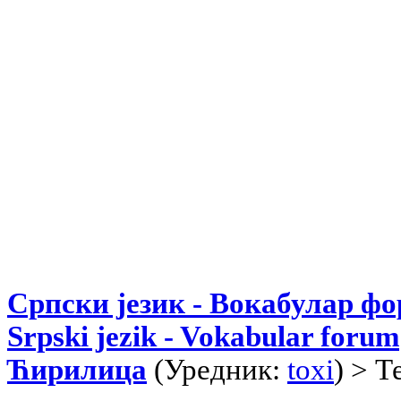
Српски језик - Вокабулар ф
Srpski jezik - Vokabular forum
Ћирилица
(Уредник:
toxi
) > Т