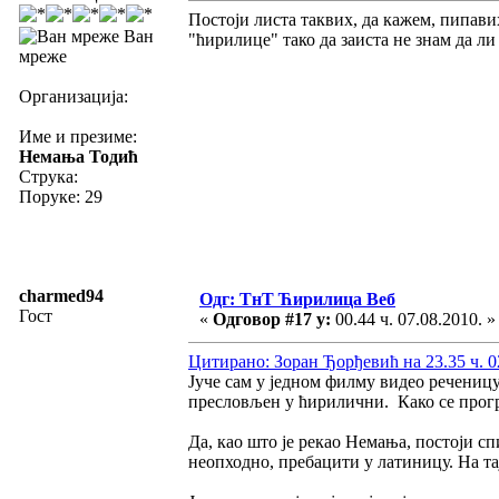
Постоји листа таквих, да кажем, пипави
Ван
"ћирилице" тако да заиста не знам да ли
мреже
Организација:
Име и презиме:
Немања Тодић
Струка:
Поруке: 29
charmed94
Одг: ТнТ Ћирилица Веб
Гост
«
Одговор #17 у:
00.44 ч. 07.08.2010. »
Цитирано: Зоран Ђорђевић на 23.35 ч. 0
Јуче сам у једном филму видео реченицу
пресловљен у ћирилични. Како се прогр
Да, као што је рекао Немања, постоји сп
неопходно, пребацити у латиницу. На та