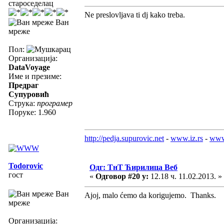
староседелац
Ne preslovljava ti dj kako treba.
Ван
мреже
Пол:
Организација:
DataVoyage
Име и презиме:
Предраг
Супуровић
Струка:
програмер
Поруке: 1.960
http://pedja.supurovic.net
-
www.iz.rs
-
www
Todorovic
Одг: ТнТ Ћирилица Веб
гост
«
Одговор #20 у:
12.18 ч. 11.02.2013. »
Ван
Ajoj, malo ćemo da korigujemo. Thanks.
мреже
Организација: