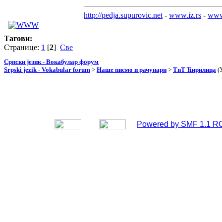
http://pedja.supurovic.net
-
www.iz.rs
-
www
Тагови:
Странице:
1
[
2
]
Све
Српски језик - Вокабулар форум
Srpski jezik - Vokabular forum
>
Наше писмо и рачунари
>
ТнТ Ћирилица
(
Powered by SMF 1.1 R