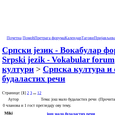
Почетна
Помоћ
Претрага форума
Календар
Тагови
Пријављив
Српски језик - Вокабулар ф
Srpski jezik - Vokabular forum
култури
>
Српска култура и 
будаластих речи
Странице: [
1
]
2
3
...
12
Аутор
Тема: још мало будаластих речи (Прочита
0 чланова и 1 гост прегледају ову тему.
Miki
још мало будаластих речи