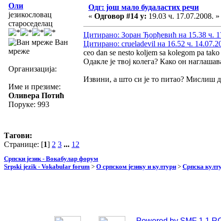
Оли
Одг: још мало будаластих речи
језикословац
«
Одговор #14 у:
19.03 ч. 17.07.2008. »
староседелац
Цитирано: Зоран Ђорђевић на 15.38 ч. 1
Ван
Цитирано: crueladevil на 16.52 ч. 14.07.2
мреже
ceo dan se nesto koljem sa kolegom pa tako
Одакле је твој колега? Како он наглаша
Организација:
Извини, а што си је то питао? Мислиш 
Име и презиме:
Оливера Потић
Поруке: 993
Тагови:
Странице: [
1
]
2
3
...
12
Српски језик - Вокабулар форум
Srpski jezik - Vokabular forum
>
О српском језику и култури
>
Српска култу
Powered by SMF 1.1 R