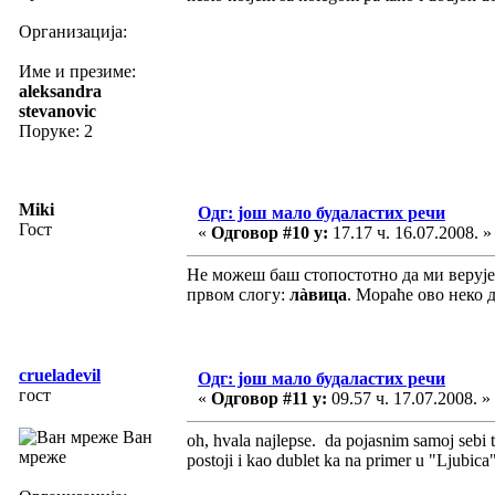
Организација:
Име и презиме:
aleksandra
stevanovic
Поруке: 2
Miki
Одг: још мало будаластих речи
Гост
«
Одговор #10 у:
17.17 ч. 16.07.2008. »
Не можеш баш стопостотно да ми верујеш
првом слогу:
лàвица
. Мораће ово неко 
crueladevil
Одг: још мало будаластих речи
гост
«
Одговор #11 у:
09.57 ч. 17.07.2008. »
Ван
oh, hvala najlepse. da pojasnim samoj sebi 
мреже
postoji i kao dublet ka na primer u "Ljubica" 