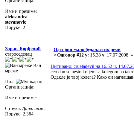
Организација:
Име и презиме:
aleksandra
stevanovic
Поруке: 2
Зоран Ђорђевић
Одг: још мало будаластих речи
староседелац
«
Одговор #12 у:
15.38 ч. 17.07.2008. »
Ван
Цитирано: crueladevil на 16.52 ч. 14.07.2
мреже
ceo dan se nesto koljem sa kolegom pa tako
Одакле је твој колега? Како он наглаша
Пол:
Организација:
Име и презиме:
Струка:
Дипл. инж.
Поруке: 2.364