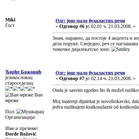
Miki
Одг: још мало будаластих речи
Гост
«
Одговор #6 у:
02.01 ч. 21.03.2008. »
Знам, наравно, да постоје 4 акцента и 
дела поруке. Свеједно, реч се наглашав
тимочке дијалекатске зоне.
Ђорђе Божовић
Одг: још мало будаластих речи
језикословац
«
Одговор #7 у:
02.14 ч. 21.03.2008. »
староседелац
Onda je sasvim zgodno što ih možeš razlikov
Ван
мреже
Moj maternji dijalekat je novoštokavski, dakl
jedva razlikujem kratkouzlazni od kratkosil
Пол:
Организација:
Име и презиме:
Đorđe Božović