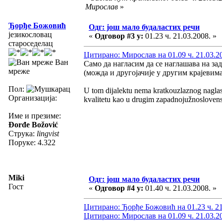
Мирослав
»
Ђорђе Божовић
Одг: још мало будаластих речи
језикословац
«
Одговор #3 у:
01.23 ч. 21.03.2008. »
староседелац
Цитирано: Мирослав на 01.09 ч. 21.03.2
Ван
Само да нагласим да се наглашава на з
мреже
(можда и другојачије у другим крајевим
Пол:
U tom dijalektu nema kratkouzlaznog nagla
Организација:
kvalitetu kao u drugim zapadnojužnoslovens
Име и презиме:
Đorđe Božović
Струка:
lingvist
Поруке: 4.322
Miki
Одг: још мало будаластих речи
Гост
«
Одговор #4 у:
01.40 ч. 21.03.2008. »
Цитирано: Ђорђе Божовић на 01.23 ч. 21
Цитирано: Мирослав на 01.09 ч. 21.03.2