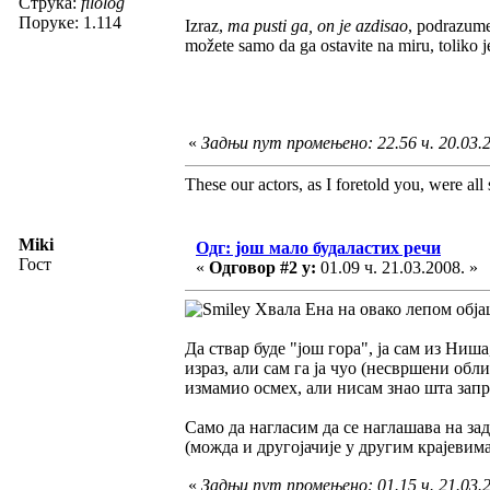
Струка:
filolog
Поруке: 1.114
Izraz,
ma pusti ga, on je azdisao
, podrazumev
možete samo da ga ostavite na miru, toliko 
«
Задњи пут промењено: 22.56 ч. 20.03.
These our actors, as I foretold you, were all sp
Miki
Одг: још мало будаластих речи
Гост
«
Одговор #2 у:
01.09 ч. 21.03.2008. »
Хвала Ена на овако лепом обј
Да ствар буде "још гора", ја сам из Ниша,
израз, али сам га ја чуо (несвршени обл
измамио осмех, али нисам знао шта запр
Само да нагласим да се наглашава на з
(можда и другојачије у другим крајевим
«
Задњи пут промењено: 01.15 ч. 21.03.2