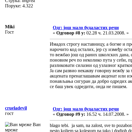
Струка:
lingvist
Поруке: 4.322
Miki
Одг: још мало будаластих речи
Гост
«
Одговор #8 у:
02.28 ч. 21.03.2008. »
Имадох строгу наставницу, а богме и пр
нарочито код осталих, јер су између ост
то вежбао још од раних школских дана, с
поновим реч по неколико пута у себи, пр
разликовати силазни од узлазног кратког 
Ја сам развио некакву говорну вежбу за
акцената пренаглашавам акценат или из
понављања сигуран да добро одредих акц
се баш увек одредити, онда не пишем.
crueladevil
Одг: још мало будаластих речи
гост
«
Одговор #9 у:
16.52 ч. 14.07.2008. »
Ван
blago tebi. ja sam, na zalost, sve to pozabor
мреже
nesto koljem sa kolegom pa tako i dodjoh 