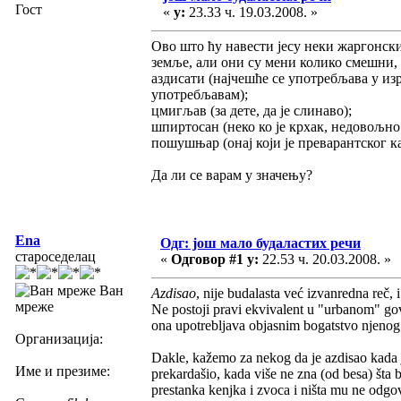
Гост
«
у:
23.33 ч. 19.03.2008. »
Ово што ћу навести јесу неки жаргонски и
земље, али они су мени колико смешни, 
аздисати (најчешће се употребљава у изра
употребљавам);
цмигљав (за дете, да је слинаво);
шпиртосан (неко ко је крхак, недовољно 
пошушњар (онај који је преварантског ка
Да ли се варам у значењу?
Ena
Одг: још мало будаластих речи
староседелац
«
Одговор #1 у:
22.53 ч. 20.03.2008. »
Ван
Azdisao
, nije budalasta već izvanredna reč,
мреже
Ne postoji pravi ekvivalent u "urbanom" gov
ona upotrebljava objasnim bogatstvo njenog
Организација:
Dakle, kažemo za nekog da je azdisao kada 
Име и презиме:
prekardašio, kada više ne zna (od besa) š
prestanka kenjka i zvoca i ništa mu ne odgo