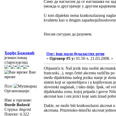
Само да нагласим да се наглашава на з
(можда и другојачије у другим крајевим
U tom dijalektu nema kratkouzlaznog nagla
kvalitetu kao u drugim zapadnojužnoslovens
Нисам сигуран да разумем.
Ђорђе Божовић
Одг: још мало будаластих речи
језикословац
«
Одговор #5 у:
01.50 ч. 21.03.2008. »
староседелац
Objasniću ti. Naš jezik ima osobit akcenats
Ван
francuski...), nego četiri akcenta različita p
мреже
među dijalektima našeg jezika stanje je dos
sistem koji se upotrebljava i u književnom je
Пол:
slovenski naglasak, i tako dalje. Ipak, od s
Организација:
dijalekatska zona, kojoj pripada i govor Niša
akcenat kao i oni jezici koje sam iznad pobr
Име и презиме:
Đorđe Božović
Dakle, ne može biti kratkouzlazni akcenat u t
Струка:
lingvist
akcenata. Prizrensko-timočki akcenat jednos
Поруке: 4.322