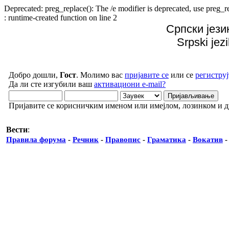
Deprecated: preg_replace(): The /e modifier is deprecated, use preg
: runtime-created function on line 2
Српски јези
Srpski jez
Добро дошли,
Гост
. Молимо вас
пријавите се
или се
региструј
Да ли сте изгубили ваш
активациони e-mail?
Пријавите се корисничким именом или имејлом, лозинком и 
Вести
:
Правила форума
-
Речник
-
Правопис
-
Граматика
-
Вокатив