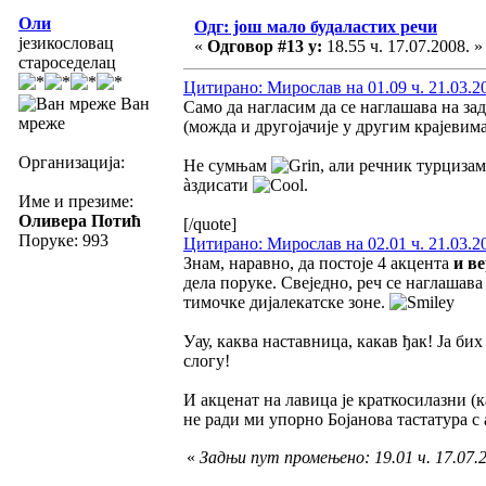
Оли
Одг: још мало будаластих речи
језикословац
«
Одговор #13 у:
18.55 ч. 17.07.2008. »
староседелац
Цитирано: Мирослав на 01.09 ч. 21.03.2
Ван
Само да нагласим да се наглашава на з
мреже
(можда и другојачије у другим крајевима
Организација:
Не сумњам
, али речник турцизам
àздисати
.
Име и презиме:
Оливера Потић
[/quote]
Поруке: 993
Цитирано: Мирослав на 02.01 ч. 21.03.2
Знам, наравно, да постоје 4 акцента
и в
дела поруке. Свеједно, реч се наглашав
тимочке дијалекатске зоне.
Уау, каква наставница, какав ђак! Ја би
слогу!
И акценат на лавица је краткосилазни (
не ради ми упорно Бојанова тастатура 
«
Задњи пут промењено: 19.01 ч. 17.07.