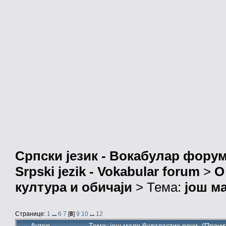
Српски језик - Вокабулар фору
Srpski jezik - Vokabular forum
>
О
култура и обичаји
> Тема:
још м
Странице:
1
...
6
7
[
8
]
9
10
...
12
Аутор
Тема: још мало будаластих речи (Прочи