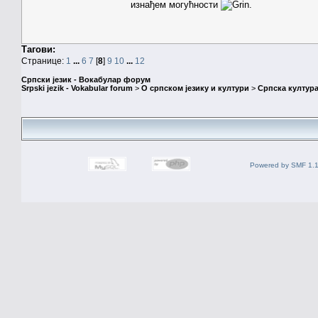
изнађем могућности
.
Тагови:
Странице:
1
...
6
7
[
8
]
9
10
...
12
Српски језик - Вокабулар форум
Srpski jezik - Vokabular forum
>
О српском језику и култури
>
Српска култура
Powered by SMF 1.