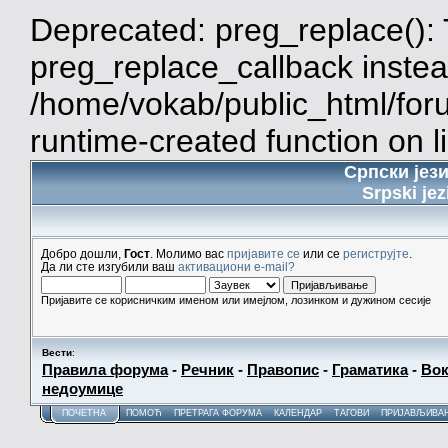
Deprecated: preg_replace(): 
preg_replace_callback instea
/home/vokab/public_html/for
runtime-created function on l
Српски јез
Srpski jez
Добро дошли,
Гост
. Молимо вас
пријавите се
или се
региструјте
.
Да ли сте изгубили ваш
активациони e-mail?
Пријавите се корисничким именом или имејлом, лозинком и дужином сесије
Вести
:
Правила форума
-
Речник
-
Правопис
-
Граматика
-
Вок
недоумице
ПОЧЕТНА
ПОМОЋ
ПРЕТРАГА ФОРУМА
КАЛЕНДАР
ТАГОВИ
ПРИЈАВЉИВА