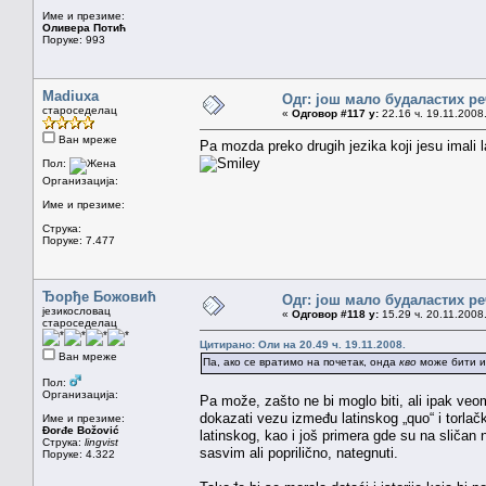
Име и презиме:
Оливера Потић
Поруке: 993
Madiuxa
Одг: још мало будаластих р
староседелац
«
Одговор #117 у:
22.16 ч. 19.11.2008
Ван мреже
Pa mozda preko drugih jezika koji jesu imali la
Пол:
Организација:
Име и презиме:
Струка:
Поруке: 7.477
Ђорђе Божовић
Одг: још мало будаластих р
језикословац
«
Одговор #118 у:
15.29 ч. 20.11.2008
староседелац
Цитирано: Оли на 20.49 ч. 19.11.2008.
Ван мреже
Па, ако се вратимо на почетак, онда
кво
може бити и
Пол:
Организација:
Pa može, zašto ne bi moglo biti, ali ipak ve
dokazati vezu između latinskog „quo“ i torlačk
Име и презиме:
Đorđe Božović
latinskog, kao i još primera gde su na sličan 
Струка:
lingvist
sasvim ali poprilično, nategnuti.
Поруке: 4.322