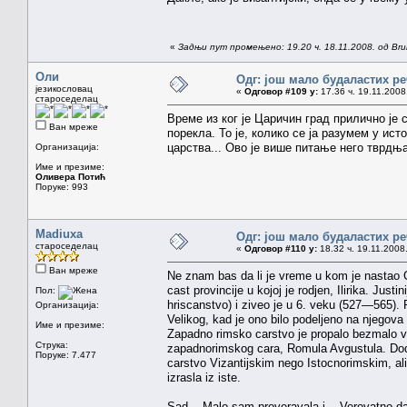
«
Задњи пут промењено: 19.20 ч. 18.11.2008. од Brun
Оли
Одг: још мало будаластих р
језикословац
«
Одговор #109 у:
17.36 ч. 19.11.2008
староседелац
Време из ког је Царичин град прилично је с
Ван мреже
порекла. То је, колико се ја разумем у ис
царства... Ово је више питање него тврдња
Организација:
Име и презиме:
Оливера Потић
Поруке: 993
Madiuxa
Одг: још мало будаластих р
староседелац
«
Одговор #110 у:
18.32 ч. 19.11.2008
Ван мреже
Ne znam bas da li je vreme u kom je nastao Ca
cast provincije u kojoj je rodjen, Ilirika. Justi
Пол:
hriscanstvo) i ziveo je u 6. veku (527—565).
Организација:
Velikog, kad je ono bilo podeljeno na njegova d
Име и презиме:
Zapadno rimsko carstvo je propalo bezmalo ve
Струка:
zapadnorimskog cara, Romula Avgustula. Dodus
Поруке: 7.477
carstvo Vizantijskim nego Istocnorimskim, ali 
izrasla iz iste.
Sad... Malo sam proveravala i... Verovatno d