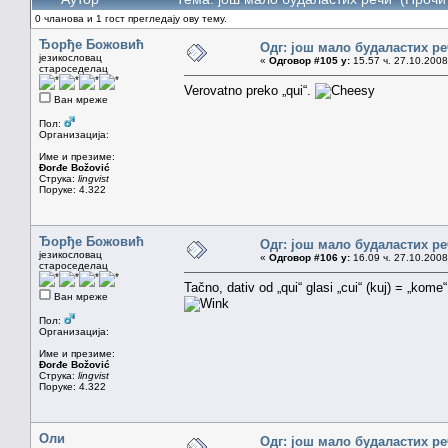
0 чланова и 1 гост прегледају ову тему.
Ђорђе Божовић
Одг: још мало будаластих р
језикословац
«
Одговор #105 у:
15.57 ч. 27.10.2008
староседелац
Verovatno preko „qui“.
Ван мреже
Пол:
Организација:
Име и презиме:
Đorđe Božović
Струка:
lingvist
Поруке: 4.322
Ђорђе Божовић
Одг: још мало будаластих р
језикословац
«
Одговор #106 у:
16.09 ч. 27.10.2008
староседелац
Tačno, dativ od „qui“ glasi „cui“ (kuj) = „ko
Ван мреже
Пол:
Организација:
Име и презиме:
Đorđe Božović
Струка:
lingvist
Поруке: 4.322
Оли
Одг: још мало будаластих р