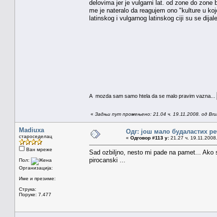
delovima jer je vulgarni lat. od zone do zone b
me je nateralo da reagujem ono "kulture u kojo
latinskog i vulgarnog latinskog ciji su se dija
A mozda sam samo htela da se malo pravim vazna...
«
Задњи пут промењено: 21.04 ч. 19.11.2008. од Brun
Madiuxa
Одг: још мало будаластих р
староседелац
«
Одговор #113 у:
21.27 ч. 19.11.2008
Ван мреже
Sad ozbiljno, nesto mi pade na pamet... Ako 
pirocanski ...
Пол:
Организација:
Име и презиме:
Струка:
Поруке: 7.477