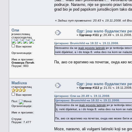
podrucje. Naravno, nije se govorio pravi latins
grad bio je pod papskom jurisdikcijom tako da j
«
Задњи пут промењено: 20.43 ч. 19.11.2008. од Brun
Оли
Одг: још мало будаластих р
језикословац
«
Одговор #111 у:
20.49 ч. 19.11.2008.
староседелац
Цитирано: Brunichild на 18.32 ч. 19.11.2008.
Ван мреже
Verovatno da se
ipak govorio latinski
jer je teritorija ist
neki dijalekat, a i do kraja 8. veka deo na kom se nalazio 
Организација:
Име и презиме:
Па, ако се вратимо на почетак, онда
кво
мо
Оливера Потић
Поруке: 993
Madiuxa
Одг: још мало будаластих р
староседелац
«
Одговор #112 у:
21.01 ч. 19.11.2008
Ван мреже
Цитирано: Оли на 20.49 ч. 19.11.2008.
Цитирано: Brunichild на 18.32 ч. 19.11.2008.
Пол:
Verovatno da se
ipak govorio latinski
jer je teritorija is
Организација:
tj. neki dijalekat, a i do kraja 8. veka deo na kom se nala
Име и презиме:
Па, ако се вратимо на почетак, онда
кво
може бити и
Струка:
Поруке: 7.477
Moze, naravno, ali vulgarni latinski koji se go