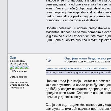
Takođe bi se morala dotaći i istorije koja bi 
verujem, različita od one slovenske koja je 
koristi. Veza između (vulgarnog) latinskog jez
poromanjenog vlaškoga stočarskog stanovništva 
preko rumunskoga jezika, koji je potomak vul
bi mogao uticati na torlačke dijalekte.
Dodatnu poteškoću u odbrani pretpostavke o po
evidentna sličnost sa samim domaćim slovensk
je glasovno slična i značenjski ista ovome „kuj
i „kuj“ (oba su oblika prisutna u ovim dijalekt
Оли
Одг: још мало будаластих р
језикословац
«
Одговор #119 у:
16.10 ч. 20.11.2008
староседелац
Цитирано: Ђорђе Божовић на 15.29 ч. 20.11.2008.
Ван мреже
Pa ipak, kultura Caričinog grada dosta je, verujem, razli
Организација:
Царичин град је с краја шестог и с почетк
Име и презиме:
која се спустила на обале реке Дунава, још
Оливера Потић
Поруке: 993
до 565), у својим походима, допрла је се д
продире нови талас Словена и они се нас
почиње у деветом веку...
Све ја ово сад тврдим без намере да убеди
сам лупила, има већ научних претпоставки