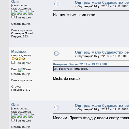
Оли
Одг: још мало будаластих р
језикословац
«
Одговор #114 у:
22.01 ч. 19.11.2008
староседелац
Их, век с тим нема везе.
Ван мреже
Организација:
Име и презиме:
Оливера Потић
Поруке: 993
Madiuxa
Одг: још мало будаластих р
староседелац
«
Одговор #115 у:
22.05 ч. 19.11.2008
Ван мреже
Цитирано: Оли на 22.01 ч. 19.11.2008.
Их, век с тим нема везе.
Пол:
Организација:
Mislis da nema?
Име и презиме:
Струка:
Поруке: 7.477
Оли
Одг: још мало будаластих р
језикословац
«
Одговор #116 у:
22.12 ч. 19.11.2008
староседелац
Мислим. Просто откуд у целом свету толи
Ван мреже
Организација: