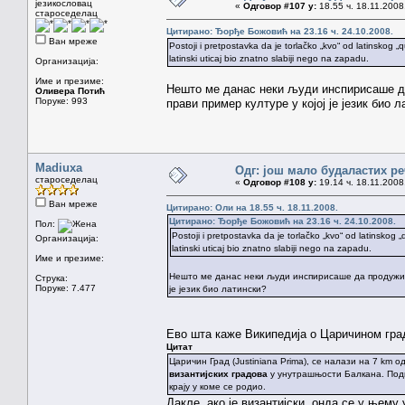
језикословац
«
Одговор #107 у:
18.55 ч. 18.11.2008
староседелац
Цитирано: Ђорђе Божовић на 23.16 ч. 24.10.2008.
Ван мреже
Postoji i pretpostavka da je torlačko „kvo“ od latinskog „
latinski uticaj bio znatno slabiji nego na zapadu.
Организација:
Име и презиме:
Нешто ме данас неки људи инспирисаше да
Оливера Потић
Поруке: 993
прави пример културе у којој је језик био 
Madiuxa
Одг: још мало будаластих р
староседелац
«
Одговор #108 у:
19.14 ч. 18.11.2008
Ван мреже
Цитирано: Оли на 18.55 ч. 18.11.2008.
Цитирано: Ђорђе Божовић на 23.16 ч. 24.10.2008.
Пол:
Postoji i pretpostavka da je torlačko „kvo“ od latinskog 
Организација:
latinski uticaj bio znatno slabiji nego na zapadu.
Име и презиме:
Нешто ме данас неки људи инспирисаше да продужим 
Струка:
Поруке: 7.477
је језик био латински?
Ево шта каже Википедија о Царичином гра
Цитат
Царичин Град (Justiniana Prima), се налази на 7 km о
византијских градова
у унутрашњости Балкана. Подиг
крају у коме се родио.
Дакле, ако је византијски, онда се у њему 