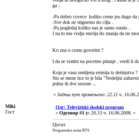
ga :
-Pa dobro covece koliko cemo jos dugo da 
-Sve dok ne stignemo do cilja .
-Pa pogledaj koliko nas je samo ostalo .
I na to mu vodja stavlja do znanja da ne moz
Ko zna o cemu govorim ?
I da se vratim na pocetno pitanje , vredi li 
Koja je vasa omiljena emisija iz detinjstva ?
Sto se mene tice to je bila "Nedeljni zabavni
jednu ili dve sezone ...
«
Задњи пут промењено: 22.11 ч. 16.06.20
Miki
Одг: Televiziski skolski program
Гост
«
Одговор #1 у:
20.33 ч. 16.06.2008. »
Цитат
Programska sema RTS