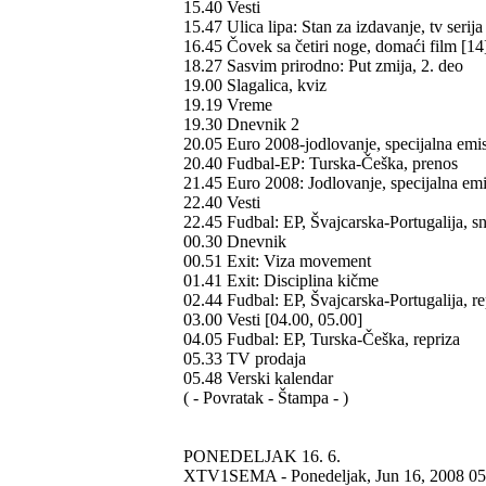
15.40 Vesti
15.47 Ulica lipa: Stan za izdavanje, tv serija
16.45 Čovek sa četiri noge, domaći film [14
18.27 Sasvim prirodno: Put zmija, 2. deo
19.00 Slagalica, kviz
19.19 Vreme
19.30 Dnevnik 2
20.05 Euro 2008-jodlovanje, specijalna emis
20.40 Fudbal-EP: Turska-Češka, prenos
21.45 Euro 2008: Jodlovanje, specijalna emi
22.40 Vesti
22.45 Fudbal: EP, Švajcarska-Portugalija, s
00.30 Dnevnik
00.51 Exit: Viza movement
01.41 Exit: Disciplina kičme
02.44 Fudbal: EP, Švajcarska-Portugalija, re
03.00 Vesti [04.00, 05.00]
04.05 Fudbal: EP, Turska-Češka, repriza
05.33 TV prodaja
05.48 Verski kalendar
( - Povratak - Štampa - )
PONEDELJAK 16. 6.
XTV1SEMA - Ponedeljak, Jun 16, 2008 0