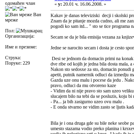
одомаћен члан
«
у:
20.01 ч. 16.06.2008. »
Ван
Kakav je danas televiziski decji i skolski pr
мреже
Znam da je pitanje mozda cudno, ali me zan
pogodi ko sam itd... " sto se tice programa 
Пол:
Организација:
Secam se da je bila emisija vezana za knjize
Име и презиме:
Jedne se narocito secam i dosta je cesto spo
Струка:
Desi se jednom da domacin primi na konak p
Поруке: 229
dve ribe od kojih je jedna bila dosta mala, a
Nakon sto sedosxe za sto, domacin ponudi go
apetit, putnik namernik odluci da izmedju ma
Gazda uze onu malu i pocese da jedu . Nakon
pravo, odluci da mu otvoreno kaze
- Vidim da ni nije pravo sto sam uzeo veliku
slucajem bilo na tebi da se posluzis, koju bi 
- Pa... ja bih zasigurno uzeo ovu malu .
- E onda stvarno ne vidim zasto se ljutis ka
Bila je i ona druga gde su bile neke seobe 
umesto stazama vodio preko planina i krsxev
vodja ih nelogicno vrti u krug . I kada ih je