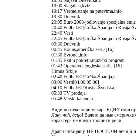
18:53 Najava Dnevnika 2
19:00 Slagalica,kviz
19:17 Vreme,stanje na putevima,info
19:30 Dnevnik
20:05 Euro 2008-jodlovanje,specijalna emis
20:40 Fudbal:EP,Grčka-Španija ili Rusija-Š
22:40 Vesti
22:45 Fudbal:EP,Grčka-Španija ili Rusija-Š
00:30 Dnevnik
00:45 Bouns,američka serija[16]
01:30 Evronet,info
01:35 Exit u pokretu,muzički program
01:43 Operativci,engleska serija [16]
Himna Srbije
02:40 Fudbal:EP,Grčka-Španija,r.
03:00 Vesti[04.00,05.00]
04:10 Fudbal:EP,Rusija-Švedska,r.
05:33 TV prodaja
05:48 Verski kalendar
Види ли неко овде макар ЈЕДНУ емисиј
Лаку ноћ, децо
! Важно да има америчких
карактера не вреди трошити речи.
Драги чивијашу, НЕ ПОСТОЈИ дечији и ш