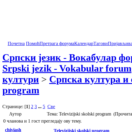
Почетна
Помоћ
Претрага форума
Календар
Тагови
Пријављив
Српски језик - Вокабулар ф
Srpski jezik - Vokabular forum
култури
>
Српска култура и 
program
Странице: [
1
]
2
3
...
5
Све
Аутор
Тема: Televizijski skolski program (Прочит
0 чланова и 1 гост прегледају ову тему.
chiviash
Televizijski skolski program