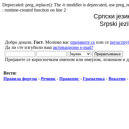
Deprecated: preg_replace(): The /e modifier is deprecated, use preg
: runtime-created function on line 2
Српски јези
Srpski jez
Добро дошли,
Гост
. Молимо вас
пријавите се
или се
региструј
Да ли сте изгубили ваш
активациони e-mail?
Пријавите се корисничким именом или имејлом, лозинком и 
Вести
:
Правила форума
-
Речник
-
Правопис
-
Граматика
-
Вокатив