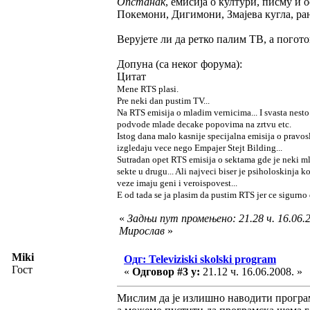
Опстанак
, емисија о култури, писму и
Покемони, Дигимони, Змајева кугла, ран
Верујете ли да ретко палим ТВ, а погот
Допуна (са неког форума):
Цитат
Mene RTS plasi.
Pre neki dan pustim TV...
Na RTS emisija o mladim vernicima... I svasta nesto
podvode mlade decake popovima na zrtvu etc.
Istog dana malo kasnije specijalna emisija o pravo
izgledaju vece nego Empajer Stejt Bilding...
Sutradan opet RTS emisija o sektama gde je neki mlad
sekte u drugu... Ali najveci biser je psiholoskinja
veze imaju geni i veroispovest...
E od tada se ja plasim da pustim RTS jer ce sigurno 
«
Задњи пут промењено: 21.28 ч. 16.06.2
Мирослав
»
Miki
Одг: Televiziski skolski program
Гост
«
Одговор #3 у:
21.12 ч. 16.06.2008. »
Мислим да је излишно наводити програмс