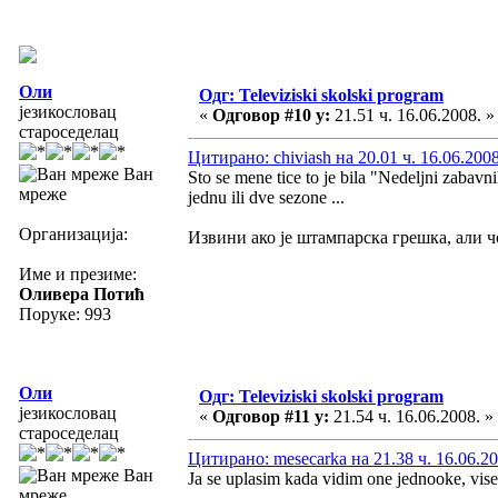
Оли
Одг: Televiziski skolski program
језикословац
«
Одговор #10 у:
21.51 ч. 16.06.2008. »
староседелац
Цитирано: chiviash на 20.01 ч. 16.06.2008
Ван
Sto se mene tice to je bila "Nedeljni zabavni
мреже
jednu ili dve sezone ...
Организација:
Извини ако је штампарска грешка, али чо
Име и презиме:
Оливера Потић
Поруке: 993
Оли
Одг: Televiziski skolski program
језикословац
«
Одговор #11 у:
21.54 ч. 16.06.2008. »
староседелац
Цитирано: mesecarka на 21.38 ч. 16.06.20
Ван
Ja se uplasim kada vidim one jednooke, vis
мреже