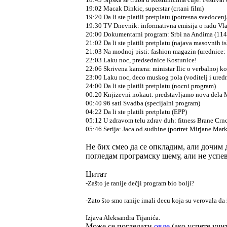
19:02 Macak Dinkic, superstar (crtani film)
19:20 Da li ste platili pretplatu (potresna svedocen
19:30 TV Dnevnik: informativna emisija o radu Vla
20:00 Dokumentarni program: Srbi na Andima (114
21:02 Da li ste platili pretplatu (najava masovnih i
21:03 Na modnoj pisti: fashion magazin (urednice: 
22:03 Laku noc, predsednice Kostunice!
22:06 Skrivena kamera: ministar Ilic o verbalnoj ko
23:00 Laku noc, deco muskog pola (voditelj i ured
24:00 Da li ste platili pretplatu (nocni program)
00:20 Knjizevni nokaut: predstavljamo nova dela
00:40 96 sati Svadba (specijalni program)
04:22 Da li ste platili pretplatu (EPP)
05:12 U zdravom telu zdrav duh: fitness Brane Crn
05:46 Serija: Jaca od sudbine (portret Mirjane Mar
Не бих смео да се опкладим, али дочим 
погледам програмску шему, али не успе
Цитат
-Zašto je ranije dečji program bio bolji?
-Zato što smo ranije imali decu koja su verovala da
Izjava Aleksandra Tijanića.
Може се погледати
овде
(ако успете учит