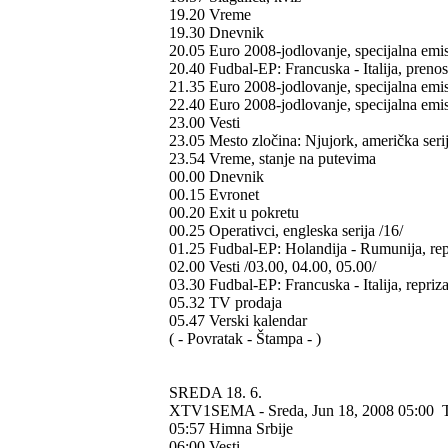
19.20 Vreme
19.30 Dnevnik
20.05 Euro 2008-jodlovanje, specijalna emis
20.40 Fudbal-EP: Francuska - Italija, prenos
21.35 Euro 2008-jodlovanje, specijalna emi
22.40 Euro 2008-jodlovanje, specijalna emis
23.00 Vesti
23.05 Mesto zločina: Njujork, američka serij
23.54 Vreme, stanje na putevima
00.00 Dnevnik
00.15 Evronet
00.20 Exit u pokretu
00.25 Operativci, engleska serija /16/
01.25 Fudbal-EP: Holandija - Rumunija, rep
02.00 Vesti /03.00, 04.00, 05.00/
03.30 Fudbal-EP: Francuska - Italija, repriz
05.32 TV prodaja
05.47 Verski kalendar
( - Povratak - Štampa - )
SREDA 18. 6.
XTV1SEMA - Sreda, Jun 18, 2008 05:00
05:57 Himna Srbije
06:00 Vesti