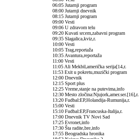
06:05 Jutarnji program
08:00 Jutarnji dnevnik
08:15 Jutarnji program
09:00 Vesti
09:06 U zdravom telu
09:20 Kuvati srcem,zabavni program
09:35 Slagalica,kviz,r.
10:00 Vesti
10:05 Trag,reportaža
10:35 Avantura,reportaža
11:00 Vesti
11:05 Ali Mekbil,američka serija[14,r.
11:53 Exit u pokretu,muzički program
12:00 Dnevnik
12:15 Sport plus
12:25 Vreme,stanje na putevima,info
12:30 Mesto zločina:Njujork,amer.ser.[16],r.
13:20 Fudbal:EP,Holandija-Rumunija,r.
15:00 Vesti
15:10 Fudbal:EP,Francuska-Italija,r.
17:00 Dnevnik TV Novi Sad
17:25 Evronet,info
17:30 Šta radite,bre,info
17:55 Beogradska hronika