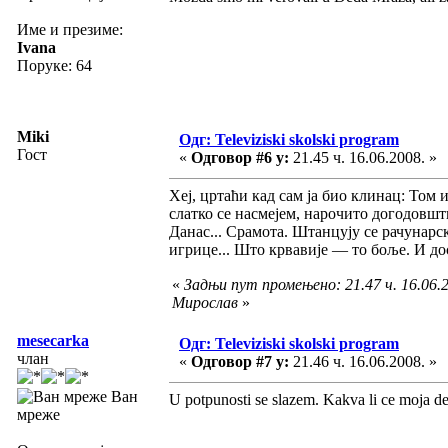
Име и презиме:
Ivana
Поруке: 64
Miki
Одг: Televiziski skolski program
Гост
«
Одговор #6 у:
21.45 ч. 16.06.2008. »
Хеј, цртаћи кад сам ја био клинац: Том 
слатко се насмејем, нарочито догодовшт
Данас... Срамота. Штанцују се рачунарс
игрице... Што крвавије — то боље. И до
«
Задњи пут промењено: 21.47 ч. 16.06.2
Мирослав
»
mesecarka
Одг: Televiziski skolski program
члан
«
Одговор #7 у:
21.46 ч. 16.06.2008. »
Ван
U potpunosti se slazem. Kakva li ce moja de
мреже