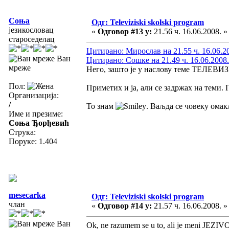
Соња
Одг: Televiziski skolski program
језикословац
«
Одговор #13 у:
21.56 ч. 16.06.2008. »
староседелац
Цитирано: Мирослав на 21.55 ч. 16.06.2
Ван
Цитирано: Сошке на 21.49 ч. 16.06.2008.
мреже
Него, зашто је у наслову теме ТЕЛЕВ
Пол:
Приметих и ја, али се задржах на теми. 
Организација:
/
То знам
. Ваљда се човеку омак
Име и презиме:
Соња Ђорђевић
Струка:
Поруке: 1.404
mesecarka
Одг: Televiziski skolski program
члан
«
Одговор #14 у:
21.57 ч. 16.06.2008. »
Ван
Ok, ne razumem se u to, ali je meni JEZIVO. 