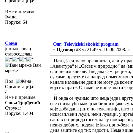
Организација:
Име и презиме:
Ivana
Поруке: 64
Соња
Одг: Televiziski skolski program
језикословац
«
Одговор #8 у:
21.49 ч. 16.06.2008. »
староседелац
Пази, јеси мало прешиштао, али у прав
Ван
„Авантура“ и „Сасвим природно“ да (ми)
мреже
сличне им канале. Гледала сам, рецимо,
су само преузете са напред поменутих с
Пол:
канале намењене деци не могу да комент
Организација:
која их прате. О томе ће више знати фо
/
...
Име и презиме:
И онда се чудимо што деца једна другу 
Соња Ђорђевић
све снимајући макар мобилним (ако су, к
Струка:
које доба дана (што по телевизији, што 
Поруке: 1.404
искасапљени људи, неки лудаци, у цртаћ
састав и природа (осим да су покварени,
неких добрих, подела је јако црно-бела,
деца заштите од тих гадости. Нема више