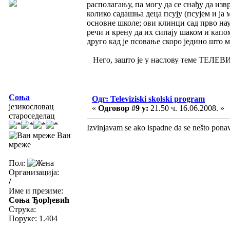
располагању, па могу да се снађу да изв
колико садашња деца псују (псујем и ја 
основне школе; ови клинци сад прво нау
речи и крену да их сипају шаком и капом
друго кад је псовање скоро једино што мо
Него, зашто је у наслову теме ТЕЛЕ
Соња
Одг: Televiziski skolski program
језикословац
«
Одговор #9 у:
21.50 ч. 16.06.2008. »
староседелац
Izvinjavam se ako ispadne da se nešto ponavl
Ван
мреже
Пол:
Организација:
/
Име и презиме:
Соња Ђорђевић
Струка:
Поруке: 1.404