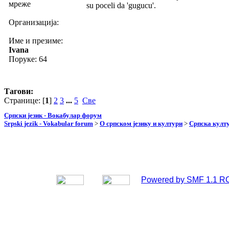
мреже
su poceli da 'gugucu'.
Организација:
Име и презиме:
Ivana
Поруке: 64
Тагови:
Странице: [
1
]
2
3
...
5
Све
Српски језик - Вокабулар форум
Srpski jezik - Vokabular forum
>
О српском језику и култури
>
Српска култу
Powered by SMF 1.1 R