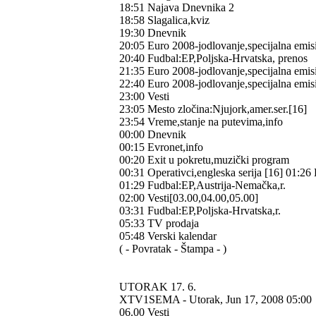
18:51 Najava Dnevnika 2
18:58 Slagalica,kviz
19:30 Dnevnik
20:05 Euro 2008-jodlovanje,specijalna emis
20:40 Fudbal:EP,Poljska-Hrvatska, prenos
21:35 Euro 2008-jodlovanje,specijalna emis
22:40 Euro 2008-jodlovanje,specijalna emis
23:00 Vesti
23:05 Mesto zločina:Njujork,amer.ser.[16]
23:54 Vreme,stanje na putevima,info
00:00 Dnevnik
00:15 Evronet,info
00:20 Exit u pokretu,muzički program
00:31 Operativci,engleska serija [16] 01:26
01:29 Fudbal:EP,Austrija-Nemačka,r.
02:00 Vesti[03.00,04.00,05.00]
03:31 Fudbal:EP,Poljska-Hrvatska,r.
05:33 TV prodaja
05:48 Verski kalendar
( - Povratak - Štampa - )
UTORAK 17. 6.
XTV1SEMA - Utorak, Jun 17, 2008 05:0
06.00 Vesti