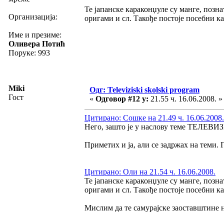
Те јапанске караконџуле су манге, позн
Организација:
оригами и сл. Такође постоје посебни ка
Име и презиме:
Оливера Потић
Поруке: 993
Miki
Одг: Televiziski skolski program
Гост
«
Одговор #12 у:
21.55 ч. 16.06.2008. »
Цитирано: Сошке на 21.49 ч. 16.06.2008.
Него, зашто је у наслову теме ТЕЛЕВ
Приметих и ја, али се задржах на теми. 
Цитирано: Оли на 21.54 ч. 16.06.2008.
Те јапанске караконџуле су манге, позн
оригами и сл. Такође постоје посебни ка
Мислим да те самурајске заоставштине н