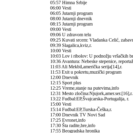
05:57 Himna Srbije
06:00 Vesti
06:05 Jutarnji program
08:00 Jutarnji dnevnik
08:15 Jutarnji program
09:00 Vesti
09:06 U zdravom telu
09:25 Kuvati srcem: Vladanka Celić, zabavn
09:39 Slagalica,kviz,r.
10:00 Vesti
10:03 Lov i ribolov: U podnožju vršačkih br
10:36 Avantura: Nebeske stepenice, reporta
11:03 Ali Mekbil,američka serija[14],r.
11:53 Exit u pokretu,muzički program
12:00 Dnevnik
12:15 Sport plus
12:25 Vreme,stanje na putevima,info
12:31 Mesto zločina:Njujork,amer.ser.[16],r.
13:22 Fudbal:EP,Švajcarska-Portugalija, r.
15:00 Vesti
15:14 Fudbal:EP,Turska-Češka,r.
17:00 Dnevnik TV Novi Sad
17:25 Evronet,info
17:30 Šta radite,bre,info
17:55 Beogradska hronika