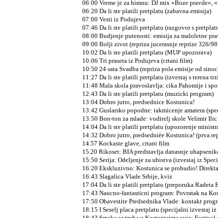
06:00 Vreme je za himnu: DJ mix «Boze pravde», «
06:20 Da li ste platili pretplatu (zabavna emisija)
07:00 Vesti iz Podujeva
07:46 Da li ste platili pretplatu (razgovor s pretpla
08:00 Budjenje putenosti: emisija za maloletne pra
09:00 Bolji zivot (repriza jucerasnje reprize 326/98
10:02 Da li ste platili pretplatu (MUP upozorava)
10:06 Tri praseta iz Podujeva (crtani film)
10:50 24 sata Svadba (repriza pola emisije od sinoc
11:27 Da li ste platili pretplatu (izvestaj s terena t
11:48 Mala skola pravoslavlja: cika Pahomije i spo
12:43 Da li ste platili pretplatu (muzicki program)
13:04 Dobro jutro, predsednice Kostunica!
13:42 Guslarsko popodne: takmicenje amatera (spec
13:50 Bon-ton za mlade: voditelj skole Velimir Ilic
14:04 Da li ste platili pretplatu (upozorenje minist
14:32 Dobro jutro, predsednièe Kostunica! (prva rep
14.57 Kockaste glave, crtani film
15.20 Rikoset: BIA predstavlja danasnje uhapsenike
15:50 Serija: Odeljenje za ubistva (izvestaj iz Spec
16:20 Ekskluzivno: Kostunica se probudio! Direkta
16:43 Slagalica Vlade Srbije, kviz
17:04 Da li ste platili pretplatu (preporuka Radeta
17:43 Naucno-fantasticni program: Povratak na Ko
17:50 Obavestite Predsednika Vlade: kontakt prog
18:15 I Seselj placa pretplatu (specijalni izvestaj i
18:43 Srpska se truba u Kostunicima cuje: Festival