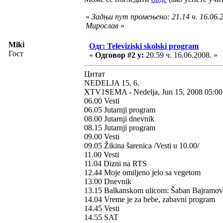
«
Задњи пут промењено: 21.14 ч. 16.06.2
Мирослав
»
Miki
Одг: Televiziski skolski program
Гост
«
Одговор #2 у:
20.59 ч. 16.06.2008. »
Цитат
NEDELJA 15. 6.
XTV1SEMA - Nedelja, Jun 15, 2008 05:0
06.00 Vesti
06.05 Jutarnji program
08.00 Jutarnji dnevnik
08.15 Jutarnji program
09.00 Vesti
09.05 Žikina šarenica /Vesti u 10.00/
11.00 Vesti
11.04 Dizni na RTS
12.44 Moje omiljeno jelo sa vegetom
13.00 Dnevnik
13.15 Balkanskom ulicom: Šaban Bajramov
14.04 Vreme je za bebe, zabavni program
14.45 Vesti
14.55 SAT