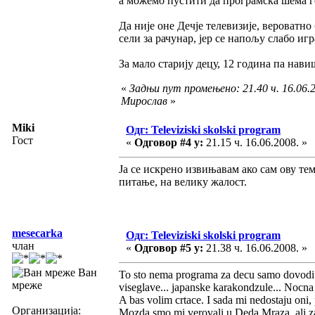
а можемо пустити да програмска шема го
Да није оне Дечје телевизије, вероватн
сели за рачунар, јер се напољу слабо игр
За мало старију децу, 12 година па нави
«
Задњи пут промењено: 21.40 ч. 16.06.2
Мирослав
»
Miki
Одг: Televiziski skolski program
Гост
«
Одговор #4 у:
21.15 ч. 16.06.2008. »
Ја се искрено извињавам ако сам ову те
питање, на велику жалост.
mesecarka
Одг: Televiziski skolski program
члан
«
Одговор #5 у:
21.38 ч. 16.06.2008. »
Ван
To sto nema programa za decu samo dovodi 
мреже
viseglave... japanske karakondzule... Nocn
A bas volim crtace. I sada mi nedostaju oni, 
Организација:
Mozda smo mi verovali u Deda Mraza, ali zato