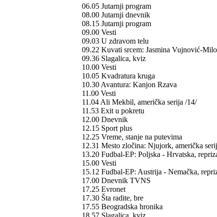
06.05 Jutarnji program
08.00 Jutarnji dnevnik
08.15 Jutarnji program
09.00 Vesti
09.03 U zdravom telu
09.22 Kuvati srcem: Jasmina Vujnović-Milo
09.36 Slagalica, kviz
10.00 Vesti
10.05 Kvadratura kruga
10.30 Avantura: Kanjon Rzava
11.00 Vesti
11.04 Ali Mekbil, američka serija /14/
11.53 Exit u pokretu
12.00 Dnevnik
12.15 Sport plus
12.25 Vreme, stanje na putevima
12.31 Mesto zločina: Njujork, američka serij
13.20 Fudbal-EP: Poljska - Hrvatska, repriz
15.00 Vesti
15.12 Fudbal-EP: Austrija - Nemačka, repri
17.00 Dnevnik TVNS
17.25 Evronet
17.30 Šta radite, bre
17.55 Beogradska hronika
18.57 Slagalica, kviz