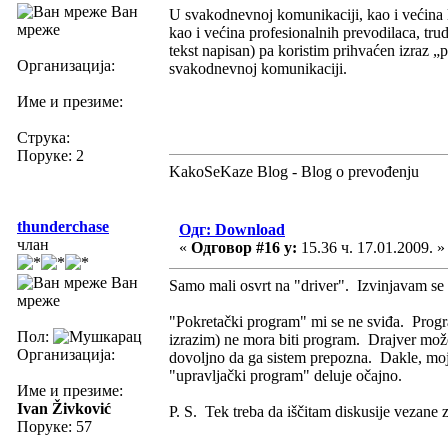
Ван
U svakodnevnoj komunikaciji, kao i većina lj
мреже
kao i većina profesionalnih prevodilaca, tru
tekst napisan) pa koristim prihvaćen izraz 
Организација:
svakodnevnoj komunikaciji.
Име и презиме:
Струка:
Поруке: 2
KakoSeKaze Blog - Blog o prevođenju
thunderchase
Одг: Download
члан
«
Одговор #16 у:
15.36 ч. 17.01.2009. »
Ван
Samo mali osvrt na "driver". Izvinjavam se
мреже
"Pokretački program" mi se ne sviđa. Progr
Пол:
izrazim) ne mora biti program. Drajver mož
Организација:
dovoljno da ga sistem prepozna. Dakle, moje
"upravljački program" deluje očajno.
Име и презиме:
Ivan Živković
P. S. Tek treba da iščitam diskusije vezane 
Поруке: 57