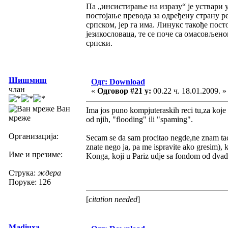
Па „инсистирање на изразу“ је уствари 
постојање превода за одређену страну р
српском, јер га има. Линукс такође пост
језикословаца, те се поче са омасовље
српски.
Шишмиш
Одг: Download
члан
«
Одговор #21 у:
00.22 ч. 18.01.2009. »
Ван
Ima jos puno kompjuteraskih reci tu,za koje
мреже
od njih, "flooding" ili "spaming".
Организација:
Secam se da sam procitao negde,ne znam tacn
znate nego ja, pa me ispravite ako gresim), k
Име и презиме:
Konga, koji u Pariz udje sa fondom od dvadese
Струка:
ждера
Поруке: 126
[
citation needed
]
Madiuxa