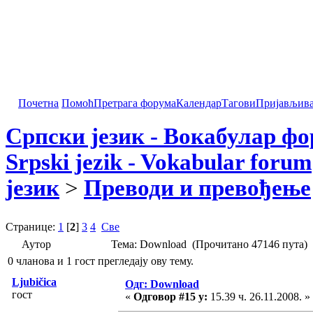
Почетна
Помоћ
Претрага форума
Календар
Тагови
Пријављив
Српски језик - Вокабулар ф
Srpski jezik - Vokabular forum
језик
>
Преводи и превођење
Странице:
1
[
2
]
3
4
Све
Аутор
Тема: Download (Прочитано 47146 пута)
0 чланова и 1 гост прегледају ову тему.
Ljubičica
Одг: Download
гост
«
Одговор #15 у:
15.39 ч. 26.11.2008. »