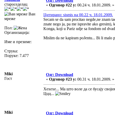
Одг: Download
староседелац
«
Одговор #22 у:
00.24 ч. 18.01.2009. »
Ван
Цитирано: sismis на 00.22 ч. 18.01.2009.
мреже
Secam se da sam procitao negde,ne znam tacn
znate nego ja, pa me ispravite ako gresim), k
Пол:
Konga, koji u Pariz udje sa fondom od dvadese
Организација:
Mislim da ne kapiram poJentu... Bi li malo 
Име и презиме:
Струка:
Поруке: 7.477
Miki
Одг: Download
Гост
«
Одговор #23 у:
00.31 ч. 18.01.2009. »
Хехехе... Ma што воле да се бусају свој
Ццц...
Miki
Одг: Download