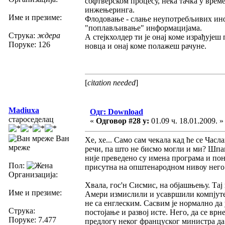
софтверском процесу, нека тачка у време
инжењеринга.
Име и презиме:
Флодовање - слање неупотребљивих инфо
"поплављивање" информацијама.
Струка:
ждера
А стејкхолдер ти је онај коме израђујеш 
Поруке: 126
новца и онај коме полажеш рачуне.
[
citation needed
]
Madiuxa
Одг: Download
староседелац
«
Одговор #28 у:
01.09 ч. 18.01.2009. »
Ван
Хе, хе... Само сам чекала кад ће се Часла
мреже
речи, па што не бисмо могли и ми? Шпа
није преведено су имена програма и поне
Пол:
присутна на општенародном нивоу него 
Организација:
Хвала, гос'н Сисмис, на објашњењу. Тај 
Име и презиме:
Амери измислили и усавршили компјутере
не са енглеским. Сасвим је нормално да 
Струка:
постојање и развој исте. Него, да се врн
Поруке: 7.477
предлогу неког француског министра да с