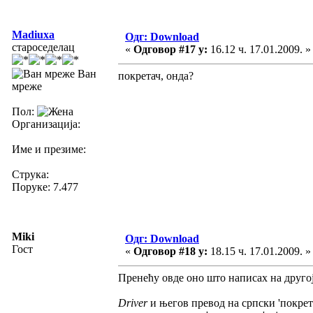
Madiuxa
Одг: Download
староседелац
«
Одговор #17 у:
16.12 ч. 17.01.2009. »
Ван
покретач, онда?
мреже
Пол:
Организација:
Име и презиме:
Струка:
Поруке: 7.477
Miki
Одг: Download
Гост
«
Одговор #18 у:
18.15 ч. 17.01.2009. »
Пренећу овде оно што написах на другој 
Driver
и његов превод на српски 'покрета