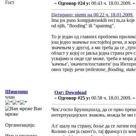
Гост
«
Одговор #24 у:
00.43 ч. 18.01.2009. »
Цитирано: sismis на 00.22 ч. 18.01.2009.
Ima jos puno kompjuteraskih reci tu,za koje
od njih, "flooding" ili "spaming".
То је један од главних проблема прилик
још једно значење постојећој речи, и ко
значењем у другој, а ми треба да се „тр
област у којој се јавља једна страна реч
усвајамо и онде где може, треба и мора 
'качење', 'окачити/поставити' (на Интерн
ових трију речи (
milestone, flooding, stak
Шишмиш
Одг: Download
члан
«
Одговор #25 у:
00.58 ч. 18.01.2009. »
Ван
Чек',госпо Бруницхилд, да се прво пре
мреже
интерпукцијских знакова, можда ће ми п
Организација:
Ал' шалу на страну, боље да се латим п
Колико сам ја сконт'о, тај француз (о ко
Име и презиме: