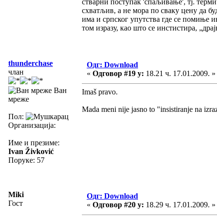
стварни поступак 'спаљивање', тј. терми
схватљив, а не мора по сваку цену да бу
има и српског упутства где се помиње ин
том изразу, као што се инстистира, „дра
thunderchase
Одг: Download
члан
«
Одговор #19 у:
18.21 ч. 17.01.2009. »
Ван
Imaš pravo.
мреже
Mada meni nije jasno to "insistiranje na izraz
Пол:
Организација:
Име и презиме:
Ivan Živković
Поруке: 57
Miki
Одг: Download
Гост
«
Одговор #20 у:
18.29 ч. 17.01.2009. »