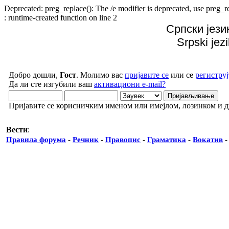
Deprecated: preg_replace(): The /e modifier is deprecated, use preg
: runtime-created function on line 2
Српски јези
Srpski jez
Добро дошли,
Гост
. Молимо вас
пријавите се
или се
региструј
Да ли сте изгубили ваш
активациони e-mail?
Пријавите се корисничким именом или имејлом, лозинком и 
Вести
:
Правила форума
-
Речник
-
Правопис
-
Граматика
-
Вокатив