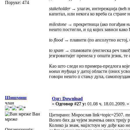
Поруке: 474
stakeholder
→ улагач, интережџија (већ 
капитал, или некога ко вреба са стране н
milestone
→ прекретница (ако погађам на 
нешто постигли, и од којих зависи како
to flood
→ плавити (по апсолутно истој, б
to spam
→ спамовати (енглеска реч такођ
језгровитијег пренела у општи језик, т
Као што следи из примера-предлога које 
нових туђица
у датој области (оних усво
говори нешто о стању духа, самопоузда
Шишмиш
Одг: Download
члан
«
Одговор #27 у:
01.08 ч. 18.01.2009. »
Ван
Цитирано: Мирослав link=topic=2507. 
мреже
Волео бих да чујем значења ових трију р
Колико ја знам, мајлстоун му дође као 
Организација: