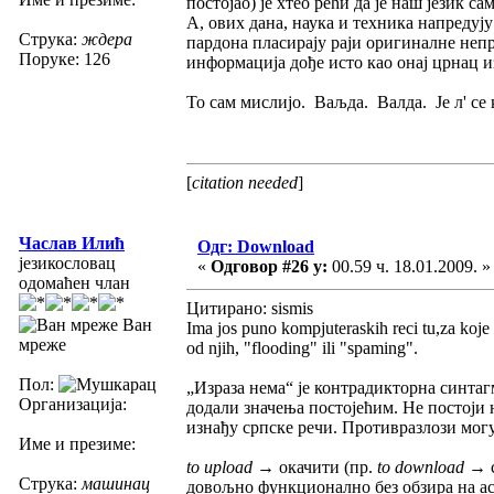
постојао) је хтео рећи да је наш језик 
А, ових дана, наука и техника напредују
Струка:
ждера
пардона пласирају раји оригиналне непре
Поруке: 126
информација дође исто као онај црнац и
То сам мислијо. Ваљда. Валда. Је л' се
[
citation needed
]
Часлав Илић
Одг: Download
језикословац
«
Одговор #26 у:
00.59 ч. 18.01.2009. »
одомаћен члан
Цитирано: sismis
Ван
Ima jos puno kompjuteraskih reci tu,za koje
мреже
od njih, "flooding" ili "spaming".
Пол:
„Израза нема“ је контрадикторна синтагм
Организација:
додали значења постојећим. Не постоји 
изнађу српске речи. Противразлози мо
Име и презиме:
to upload
→ окачити (пр.
to download
→ с
Струка:
машинац
довољно функционално без обзира на а