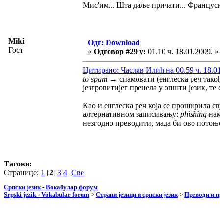
Мис'им... Шта даље причати... Француск
Miki
Одг: Download
Гост
«
Одговор #29 у:
01.10 ч. 18.01.2009. »
Цитирано: Часлав Илић на 00.59 ч. 18.01
to spam
→ спамовати (енглеска реч такођ
језгровитијег пренела у општи језик, т
Као и енглеска реч која се проширила св
алтернативном записивању:
phishing
нам
незгодно преводити, мада би ово потоње
Тагови:
Странице:
1
[
2
]
3
4
Све
Српски језик - Вокабулар форум
Srpski jezik - Vokabular forum
>
Страни језици и српски језик
>
Преводи и 