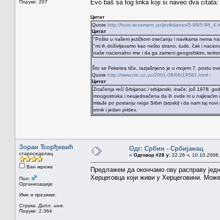
Evo baš sa tog linka koji si naveo dva citata:
Поруке: 207
Цитат
Quote
http://host.sezampro.yu/jezikdanas/5-98/5-98_4.
Цитат
"Pošto u našem jezičkom osećanju i navikama nema naziva
"mi ih doživljavamo kao nešto strano, tuđe, čak i nacio
naše nacionalno ime i da ga zameni geografskim, teritori
Što se Feketea tiče, razjašnjeno je u mojem 7. postu ov
Quote
http://www.nin.co.yu/2001-09/06/19581.html
:
Цитат
Značenja reči Srbijanac i srbijanski, inače, još 1978. g
mnogostruka i neujednačena da ih ovde ni u najkraćim 
mlađe po postanju nego Srbin (srpski) i da nam taj novi
etnik i jedan pridev.
Зоран Ђорђевић
Одг: Србин - Србијанац
староседелац
«
Одговор #28 у:
22.26 ч. 10.10.2006.
Ван мреже
Предлажем да окончамо ову расправу једно
Херцеговца који живи у Херцеговини. Може
Пол:
Организација:
Име и презиме:
Струка:
Дипл. инж.
Поруке: 2.364