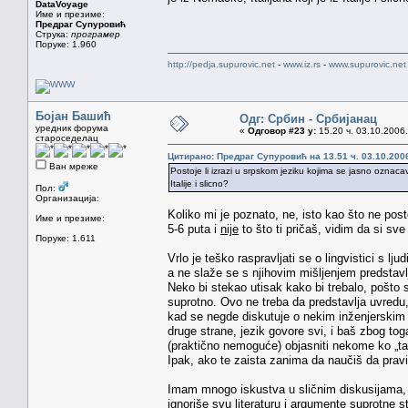
DataVoyage
Име и презиме:
Предраг Супуровић
Струка:
програмер
Поруке: 1.960
http://pedja.supurovic.net
-
www.iz.rs
-
www.supurovic.net
Бојан Башић
Одг: Србин - Србијанац
уредник форума
«
Одговор #23 у:
15.20 ч. 03.10.2006.
староседелац
Цитирано: Предраг Супуровић на 13.51 ч. 03.10.200
Ван мреже
Postoje li izrazi u srpskom jeziku kojima se jasno oznacava
Italije i slicno?
Пол:
Организација:
Koliko mi je poznato, ne, isto kao što ne pos
Име и презиме:
5-6 puta i
nije
to što ti pričaš, vidim da si sv
Поруке: 1.611
Vrlo je teško raspravljati se o lingvistici s l
a ne slaže se s njihovim mišljenjem predstavl
Neko bi stekao utisak kako bi trebalo, pošto s
suprotno. Ovo ne treba da predstavlja uvredu,
kad se negde diskutuje o nekim inženjerskim 
druge strane, jezik govore svi, i baš zbog t
(praktično nemoguće) objasniti nekome ko „ta
Ipak, ako te zaista zanima da naučiš da pravil
Imam mnogo iskustva u sličnim diskusijama, 
ignoriše svu literaturu i argumente suprotne st