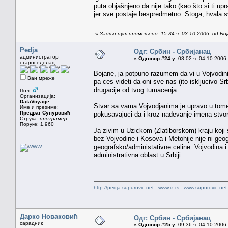
puta objašnjeno da nije tako (kao što si ti up
jer sve postaje bespredmetno. Stoga, hvala s
«
Задњи пут промењено: 15.34 ч. 03.10.2006. од Бо
Pedja
Одг: Србин - Србијанац
администратор
«
Одговор #24 у:
08.02 ч. 04.10.2006.
староседелац
Bojane, ja potpuno razumem da vi u Vojvodini 
Ван мреже
pa ces videti da oni sve nas (ito iskljucivo Sr
drugacije od tvog tumacenja.
Пол:
Организација:
DataVoyage
Stvar sa vama Vojvodjanima je upravo u tome s
Име и презиме:
Предраг Супуровић
pokusavajuci da i kroz nadevanje imena stvorite
Струка:
програмер
Поруке: 1.960
Ja zivim u Uzickom (Zlatiborskom) kraju koji se
bez Vojvodine i Kosova i Metohije nije ni geogr
geografsko/administativne celine. Vojvodina i 
administrativna oblast u Srbiji.
http://pedja.supurovic.net
-
www.iz.rs
-
www.supurovic.net
Дарко Новаковић
Одг: Србин - Србијанац
сарадник
«
Одговор #25 у:
09.36 ч. 04.10.2006.