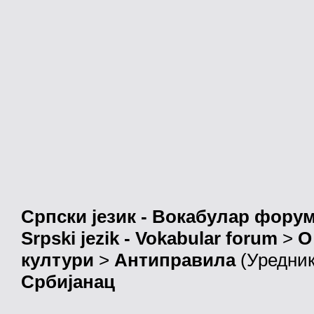
Српски језик - Вокабулар фору
Srpski jezik - Vokabular forum
>
О
култури
>
Антиправила
(Уредни
Србијанац