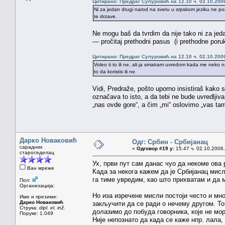
Цитирано: Предраг Супуровић на 12.10 ч. 02.10.200
Ni za jedan drugi narod na svetu u srpskom jeziku ne pos
te drzave.
Ne mogu baš da tvrdim da nije tako ni za jeda
— pročitaj prethodni pasus (i prethodne poru
Цитирано: Предраг Супуровић на 12.10 ч. 02.10.200
Voleo ti to ili ne, ali ja smatram uvredom kada me neko naz
to da koristis ili ne.
Vidi, Predraže, pošto uporno insistiraš kako 
označava to isto, a da tebi ne bude uvredljiva
„nas ovde gore“, a čim „mi“ oslovimo „vas t
Дарко Новаковић
Одг: Србин - Србијанац
сарадник
«
Одговор #19 у:
15.47 ч. 02.10.2006.
староседелац
Ух, први пут сам данас чуо да некоме ова
Ван мреже
Када за некога кажем да је Србијанац мис
га тиме увредим, као што прихватам и да 
Пол:
Организација:
Но иза изречене мисли постоји често и мно
Име и презиме:
Дарко Новаковић
закључити да се ради о нечему другом. То 
Струка:
dipl. el. inž.
долазимо до побуда говорника, које не мор
Поруке: 1.049
Није непознато да када се каже нпр. лала,