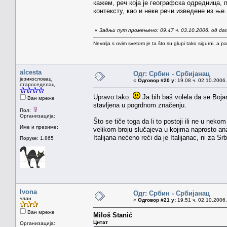
кажем, реч која је географска одредница, 
контексту, као и неке речи изведене из ње.
«
Задњи пут промењено: 09.47 ч. 03.10.2006. од da
Nevolja s ovim svetom je ta što su glupi tako sigurni, a 
alcesta
Одг: Србин - Србијанац
језикословац
«
Одговор #20 у:
19.08 ч. 02.10.2006.
староседелац
Upravo tako.
Ja bih baš volela da se Boja
Ван мреже
stavljena u pogrdnom značenju.
Пол:
Организација:
Što se tiče toga da li to postoji ili ne u neko
Име и презиме:
velikom broju slučajeva u kojima naprosto ana
Italijana nećeno reći da je Italijanac, ni za S
Поруке: 1.865
Ivona
Одг: Србин - Србијанац
члан
«
Одговор #21 у:
19.51 ч. 02.10.2006.
Ван мреже
Miloš Stanić
Цитат
Организација: