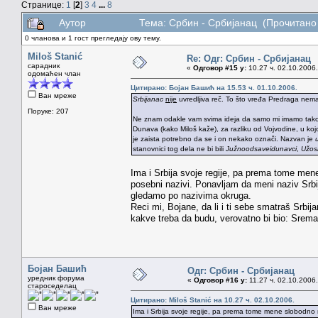
Странице:
1
[
2
]
3
4
...
8
Аутор
Тема: Србин - Србијанац (Прочитано
0 чланова и 1 гост прегледају ову тему.
Miloš Stanić
Re: Одг: Србин - Србијанац
сарадник
«
Одговор #15 у:
10.27 ч. 02.10.2006.
одомаћен члан
Цитирано: Бојан Башић на 15.53 ч. 01.10.2006.
Ван мреже
Srbijanac
nije
uvredljiva reč. To što vređa Predraga nema
Поруке: 207
Ne znam odakle vam svima ideja da samo mi imamo tako ne
Dunava (kako Miloš kaže), za razliku od Vojvodine, u k
je zaista potrebno da se i on nekako označi. Nazvan je
stanovnici tog dela ne bi bili
Južnoodsaveidunavci
,
Užos
Ima i Srbija svoje regije, pa prema tome me
posebni nazivi. Ponavljam da meni naziv Srbij
gledamo po nazivima okruga.
Reci mi, Bojane, da li i ti sebe smatraš Srbi
kakve treba da budu, verovatno bi bio: Sremac
Бојан Башић
Одг: Србин - Србијанац
уредник форума
«
Одговор #16 у:
11.27 ч. 02.10.2006.
староседелац
Цитирано: Miloš Stanić на 10.27 ч. 02.10.2006.
Ван мреже
Ima i Srbija svoje regije, pa prema tome mene slobod