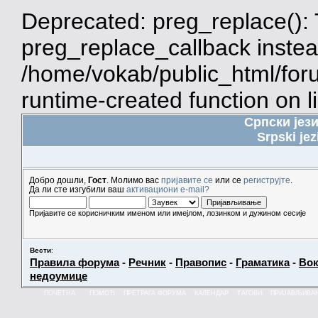
Deprecated: preg_replace(): 
preg_replace_callback instea
/home/vokab/public_html/for
runtime-created function on l
Српски јез
Srpski jez
Добро дошли,
Гост
. Молимо вас
пријавите се
или се
региструјте
.
Да ли сте изгубили ваш
активациони e-mail?
Пријавите се корисничким именом или имејлом, лозинком и дужином сесије
Вести
:
Правила форума
-
Речник
-
Правопис
-
Граматика
-
Вок
недоумице
ПОЧЕТНА
ПОМОЋ
ПРЕТРАГА ФОРУМА
КАЛЕНДАР
ТАГОВИ
ПРИЈАВЉИВА