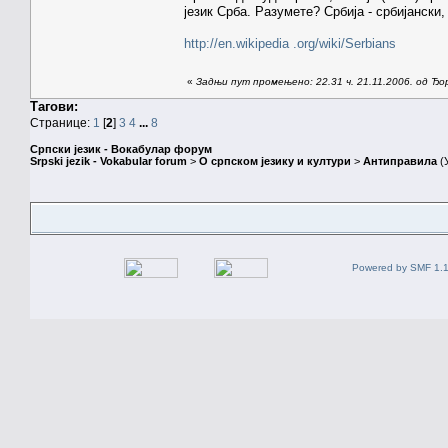
језик Срба. Разумете? Србија - србијански,
http://en.wikipedia .org/wiki/Serbians
«
Задњи пут промењено: 22.31 ч. 21.11.2006. од Ђ
Тагови:
Странице:
1
[
2
]
3
4
...
8
Српски језик - Вокабулар форум
Srpski jezik - Vokabular forum
>
О српском језику и култури
>
Антиправила
(
Powered by SMF 1.