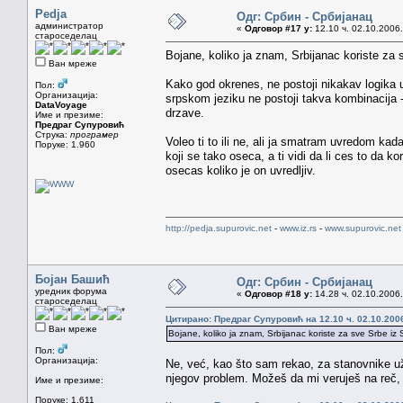
Pedja
Одг: Србин - Србијанац
администратор
«
Одговор #17 у:
12.10 ч. 02.10.2006.
староседелац
Bojane, koliko ja znam, Srbijanac koriste za s
Ван мреже
Kako god okrenes, ne postoji nikakav logika u
Пол:
Организација:
srpskom jeziku ne postoji takva kombinacija -
DataVoyage
drzave.
Име и презиме:
Предраг Супуровић
Струка:
програмер
Voleo ti to ili ne, ali ja smatram uvredom kad
Поруке: 1.960
koji se tako oseca, a ti vidi da li ces to da k
osecas koliko je on uvredljiv.
http://pedja.supurovic.net
-
www.iz.rs
-
www.supurovic.net
Бојан Башић
Одг: Србин - Србијанац
уредник форума
«
Одговор #18 у:
14.28 ч. 02.10.2006.
староседелац
Цитирано: Предраг Супуровић на 12.10 ч. 02.10.200
Ван мреже
Bojane, koliko ja znam, Srbijanac koriste za sve Srbe iz Sr
Пол:
Организација:
Ne, već, kao što sam rekao, za stanovnike už
njegov problem. Možeš da mi veruješ na reč, i
Име и презиме:
Поруке: 1.611