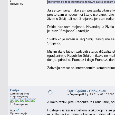
i
Izvinjavam se zbog politiziranja teme. Ali zaista osećam d
Поруке: 52
Ja se izvinjavam ako sam postavila pitanje koj
prosto sam u nedoumici šta je ispravno, iako 
živim u Srbiji, ali ne i Srbijanka jer sam rodje
Dakle, ako sam rodjena u Hrvatskoj, a živela
je izraz "Srbijanac" uvredljiv.
Svako ko je rodjen u užoj Srbiji, zasigurno 
Srbijanci.
Mislim da je bitno razdvojiti status državljans
(gradjanin) je Republike Srbije, nikako ne mo
dok je, prirodno, Francuz i dalje Francuz, dak
Zahvaljujem se na interesantnim komentarim
Pedja
Одг: Србин - Србијанац
администратор
«
Одговор #22 у:
13.51 ч. 03.10.2006.
староседелац
A kako razlikujete Francuze iz Francuske, od 
Ван мреже
Postoje li izrazi u srpskom jeziku kojima se 
Пол:
Организација:
je iz Nemacke, Italijana koji je iz Italije i slic