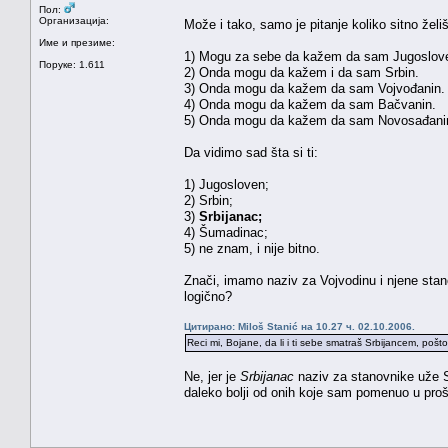
Пол:
Организација:
Može i tako, samo je pitanje koliko sitno želi
Име и презиме:
1) Mogu za sebe da kažem da sam Jugosloven 
Поруке: 1.611
2) Onda mogu da kažem i da sam Srbin.
3) Onda mogu da kažem da sam Vojvođanin.
4) Onda mogu da kažem da sam Bačvanin.
5) Onda mogu da kažem da sam Novosađani
Da vidimo sad šta si ti:
1) Jugosloven;
2) Srbin;
3)
Srbijanac;
4) Šumadinac;
5) ne znam, i nije bitno.
Znači, imamo naziv za Vojvodinu i njene stano
logično?
Цитирано: Miloš Stanić на 10.27 ч. 02.10.2006.
Reci mi, Bojane, da li i ti sebe smatraš Srbijancem, pošto
Ne, jer je
Srbijanac
naziv za stanovnike uže Srb
daleko bolji od onih koje sam pomenuo u proš