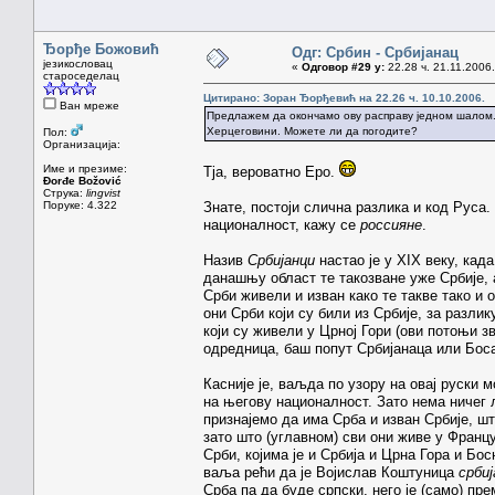
Ђорђе Божовић
Одг: Србин - Србијанац
језикословац
«
Одговор #29 у:
22.28 ч. 21.11.2006.
староседелац
Цитирано: Зоран Ђорђевић на 22.26 ч. 10.10.2006.
Ван мреже
Предлажем да окончамо ову расправу једном шалом. И
Херцеговини. Можете ли да погодите?
Пол:
Организација:
Име и презиме:
Тја, вероватно Еро.
Đorđe Božović
Струка:
lingvist
Поруке: 4.322
Знате, постоји слична разлика и код Руса
националност, кажу се
россияне
.
Назив
Србијанци
настао је у XIX веку, кад
данашњу област те такозване уже Србије, а
Срби живели и изван како те такве тако и о
они Срби који су били из Србије, за разли
који су живели у Црној Гори (ови потоњи з
одредница, баш попут Србијанаца или Боса
Касније је, ваљда по узору на овај руски 
на његову националност. Зато нема ничег 
признајемо да има Срба и изван Србије, шт
зато што (углавном) сви они живе у Францу
Срби, којима је и Србија и Црна Гора и Бо
ваља рећи да је Војислав Коштуница
србиј
Срба па да буде српски, него је (само) прем