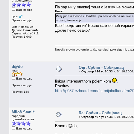
староседелац
Па зар ни у оваквој теми о језику не мож
Ван мреже
Цитат
Pitaj ljude iz Bosne i Hrvatske, pa ces videti da oni sve n
Пол:
Организација:
od tvog tumacenja.
Као 'представник' Босне сам се већ изјасни
Име и презиме:
Докле ћемо овако?
Дарко Новаковић
Струка:
dipl. el. inž.
Поруке: 1.049
Nevolja s ovim svetom je ta što su glupi tako sigurni, a 
d@do
Одг: Србин - Србијанац
члан
«
Одговор #26 у:
16.53 ч. 04.10.2006.
Ван мреже
linksa interesantnom polemikom
.
Организација:
Pozdrav
http://p087.ezboard.com/fistorijabalkanaf
Поруке: 184
Miloš Stanić
Re: Србин - Србијанац
сарадник
«
Одговор #27 у:
17.34 ч. 04.10.2006.
одомаћен члан
Bravo d@do,
Ван мреже