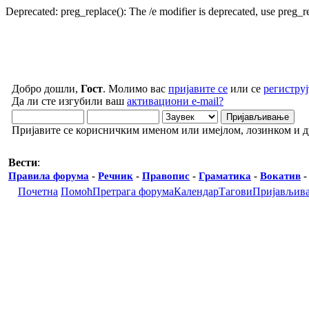
Deprecated: preg_replace(): The /e modifier is deprecated, use preg_
Добро дошли,
Гост
. Молимо вас
пријавите се
или се
региструј
Да ли сте изгубили ваш
активациони e-mail?
Пријавите се корисничким именом или имејлом, лозинком и 
Вести
:
Правила форума
-
Речник
-
Правопис
-
Граматика
-
Вокатив
Почетна
Помоћ
Претрага форума
Календар
Тагови
Пријављив