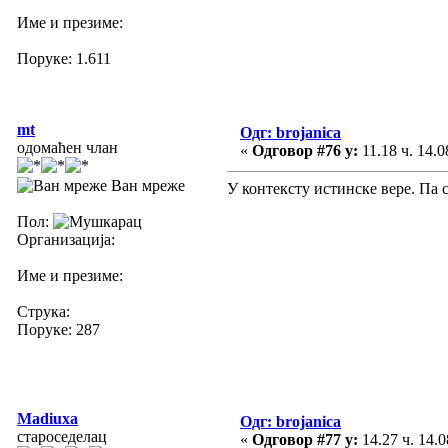
Име и презиме:
Поруке: 1.611
mt
Одг: brojanica
одомаћен члан
«
Одговор #76 у:
11.18 ч. 14.0
Ван мреже
У контексту истинске вере. Па 
Пол:
Организација:
Име и презиме:
Струка:
Поруке: 287
Madiuxa
Одг: brojanica
староседелац
«
Одговор #77 у:
14.27 ч. 14.0