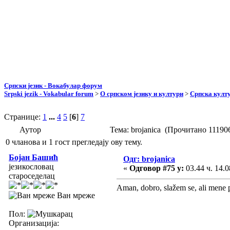
Српски језик - Вокабулар форум
Srpski jezik - Vokabular forum
>
О српском језику и култури
>
Српска култу
Странице:
1
...
4
5
[
6
]
7
Аутор
Тема: brojanica (Прочитано 11190
0 чланова и 1 гост прегледају ову тему.
Бојан Башић
Одг: brojanica
језикословац
«
Одговор #75 у:
03.44 ч. 14.0
староседелац
Aman, dobro, slažem se, ali mene 
Ван мреже
Пол:
Организација: