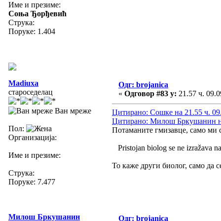
Име и презиме:
Соња Ђорђевић
Струка:
Поруке: 1.404
Madiuxa
Одг: brojanica
староседелац
«
Одговор #83 у:
21.57 ч. 09.0
Ван мреже
Цитирано: Сошке на 21.55 ч. 09
Цитирано: Милош Бркушанин на 
Пол:
Потаманите гмизавце, само ми с
Организација:
Pristojan biolog se ne izražava na
Име и презиме:
То каже други биолог, само да с
Струка:
Поруке: 7.477
Милош Бркушанин
Одг: brojanica