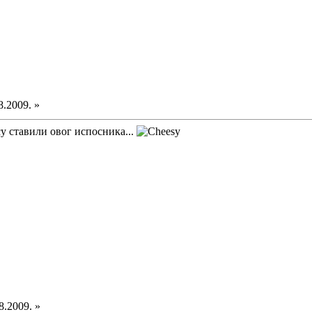
8.2009. »
су ставили овог испосника...
8.2009. »