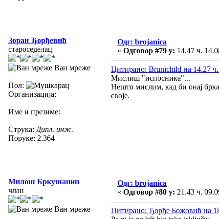
Зоран Ђорђевић
Одг: brojanica
староседелац
«
Одговор #79 у:
14.47 ч. 14.0
Ван мреже
Цитирано: Brunichild на 14.27 ч.
Мислиш "испосника"...
Пол:
Нешто мислим, кад би онај брка 
Организација:
своје.
Име и презиме:
Струка:
Дипл. инж.
Поруке: 2.364
Милош Бркушанин
Одг: brojanica
члан
«
Одговор #80 у:
21.43 ч. 09.0
Ван мреже
Цитирано: Ђорђе Божовић на 18.