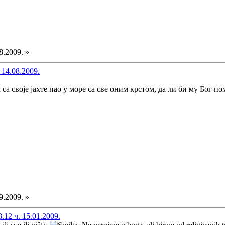
8.2009. »
 14.08.2009.
са своје јахте пао у море са све оним крстом, да ли би му Бог п
9.2009. »
12 ч. 15.01.2009.