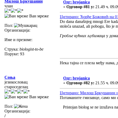
Милош Бркушанин
Одг: brojanica
члан
«
Одговор #81 у:
21.49 ч. 09.0
Ван мреже
Цитирано: Ђорђе Божовић на 01.
Do dana današnjeg mnogi Ere kada gr
Пол:
stoleća unazad, ali pobogu, što je
Организација:
Гробље кућних љубимаца
у дома
Име и презиме:
Струка:
biologist-to-be
Поруке: 93
Нека тајна се плела међу нама, 
Соња
Одг: brojanica
језикословац
«
Одговор #82 у:
21.55 ч. 09.0
староседелац
Цитирано: Милош Бркушанин на 
Ван мреже
Потаманите гмизавце, само ми с
Пол:
Pristojan biolog se ne izražava na
Организација:
/