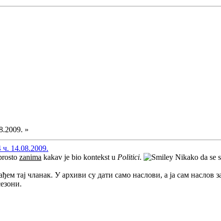
8.2009. »
ч. 14.08.2009.
prosto
zanima
kakav je bio kontekst u
Politici
.
Nikako da se 
ађем тај чланак. У архиви су дати само наслови, а ја сам наслов з
сезони.