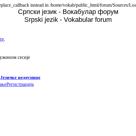
replace_callback instead in /home/vokab/public_html/forum/Sources/Loa
Српски језик - Вокабулар форум
Srpski jezik - Vokabular forum
те
.
дужином сесије
-
Језичке недоумице
ање
Регистрација