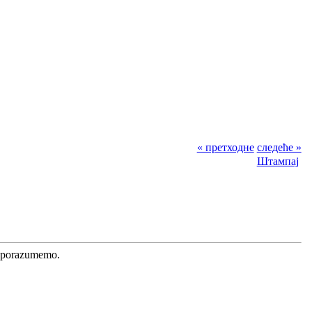
« претходне
следеће »
Штампај
sporazumemo.