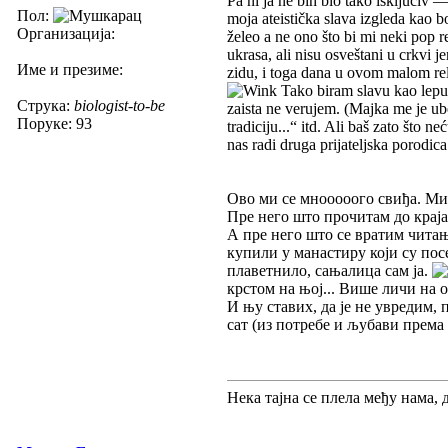
Pa ni ja ne bih bio tako isključiv — 
Пол:
moja ateistička slava izgleda kao bo
Организација:
želeo a ne ono što bi mi neki pop re
ukrasa, ali nisu osveštani u crkvi 
Име и презиме:
zidu, i toga dana u ovom malom reli
Tako biram slavu kao lepu z
Струка:
biologist-to-be
zaista ne verujem. (Majka me je ube
Поруке: 93
tradiciju...“ itd. Ali baš zato što
nas radi druga prijateljska porodica
Ово ми се мнооооого свиђа. Мис
Пре него што прочитам до крај
А пре него што се вратим читању
купили у манастиру који су пос
плаветнило, сањалица сам ја.
крстом на њој... Више личи на 
И њу ставих, да је не увредим, 
сат (из потребе и љубави према
Нека тајна се плела међу нама, 