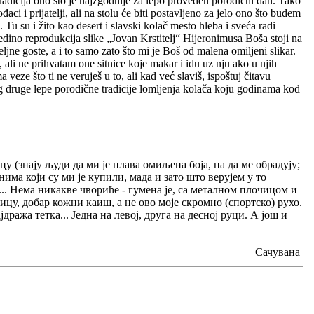
radicija ono što je najzgodnije za lepo proveden porodični dan. Tako
aci i prijatelji, ali na stolu će biti postavljeno za jelo ono što budem
 Tu su i žito kao desert i slavski kolač mesto hleba i sveća radi
Jedino reprodukcija slike „Jovan Krstitelj“ Hijeronimusa Boša stoji na
jne goste, a i to samo zato što mi je Boš od malena omiljeni slikar.
 ali ne prihvatam one sitnice koje makar i idu uz nju ako u njih
ze što ti ne veruješ u to, ali kad već slaviš, ispoštuj čitavu
bog druge lepe porodične tradicije lomljenja kolača koju godinama kod
у (знају људи да ми је плава омиљена боја, па да ме обрадују;
има који су ми је купили, мада и зато што верујем у то
.. Нема никакве чвориће - гумена је, са металном плочицом и
ицу, добар кожни каиш, а не ово моје скромно (спортско) рухо.
ража тетка... Једна на левој, друга на десној руци. А још и
Сачувана