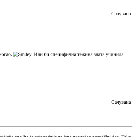
Сачувана
омогао.
Или би специфична тежина злата учинила
Сачувана