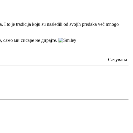
 I to je tradicija koju su nasledili od svojih predaka već mnogo
, само ми сисаре не дирајте.
Сачувана