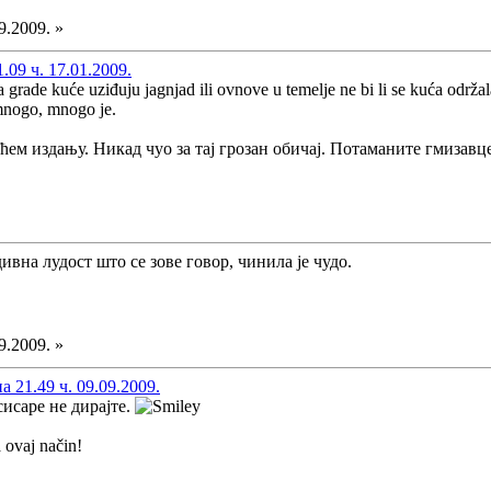
9.2009. »
09 ч. 17.01.2009.
ade kuće uziđuju jagnjad ili ovnove u temelje ne bi li se kuća održala.
 mnogo, mnogo je.
ћем издању. Никад чуо за тај грозан обичај. Потаманите гмизавце
дивна лудост што се зове говор, чинила је чудо.
9.2009. »
21.49 ч. 09.09.2009.
исаре не дирајте.
 ovaj način!