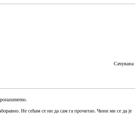
Сачувана
sporazumemo.
аборавио. Не сећам се ни да сам га прочитао. Чини ми се да је