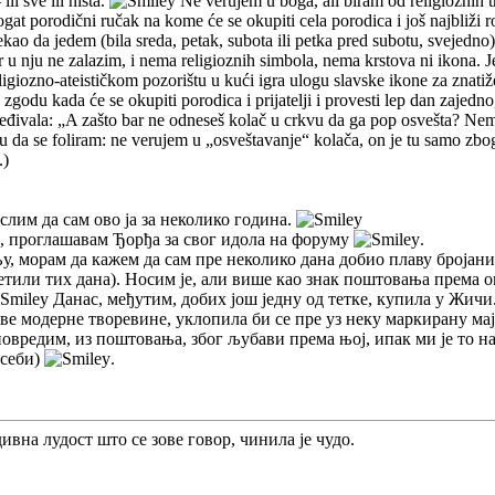
ili sve ili ništa.
Ne verujem u boga, ali biram od religioznih t
gat porodični ručak na kome će se okupiti cela porodica i još najbliži rođ
kao da jedem (bila sreda, petak, subota ili petka pred subotu, svejedno).
jer u nju ne zalazim, i nema religioznih simbola, nema krstova ni ikona. 
giozno-ateističkom pozorištu u kući igra ulogu slavske ikone za znatižel
godu kada će se okupiti porodica i prijatelji i provesti lep dan zajedno,
đivala: „A zašto bar ne odneseš kolač u crkvu da ga pop osvešta? Nema ve
 neću da se foliram: ne verujem u „osveštavanje“ kolača, on je tu samo z
.)
лим да сам ово ја за неколико година.
а, проглашавам Ђорђа за свог идола на форуму
.
, морам да кажем да сам пре неколико дана добио плаву бројаниц
етили тих дана). Носим је, али више као знак поштовања према он
Данас, међутим, добих још једну од тетке, купила у Жичи.
ове модерне творевине, уклопила би се пре уз неку маркирану мај
повредим, из поштовања, због љубави према њој, ипак ми је то најд
 себи)
.
дивна лудост што се зове говор, чинила је чудо.