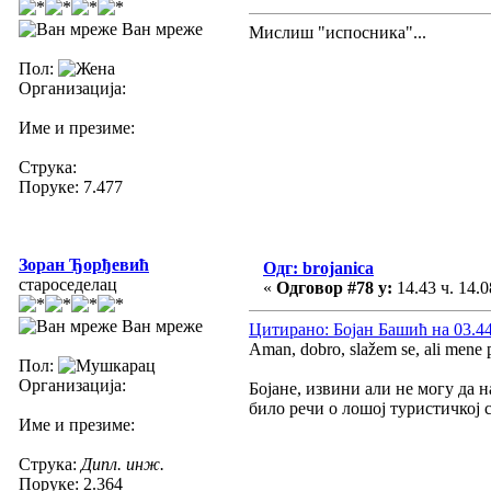
Ван мреже
Мислиш "испосника"...
Пол:
Организација:
Име и презиме:
Струка:
Поруке: 7.477
Зоран Ђорђевић
Одг: brojanica
староседелац
«
Одговор #78 у:
14.43 ч. 14.0
Ван мреже
Цитирано: Бојан Башић на 03.44 
Aman, dobro, slažem se, ali mene 
Пол:
Организација:
Бојане, извини али не могу да н
било речи о лошој туристичкој 
Име и презиме:
Струка:
Дипл. инж.
Поруке: 2.364