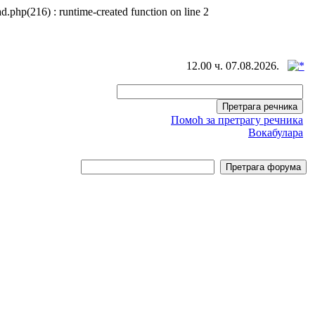
d.php(216) : runtime-created function on line 2
12.00 ч. 07.08.2026.
Помоћ за претрагу речника
Вокабулара