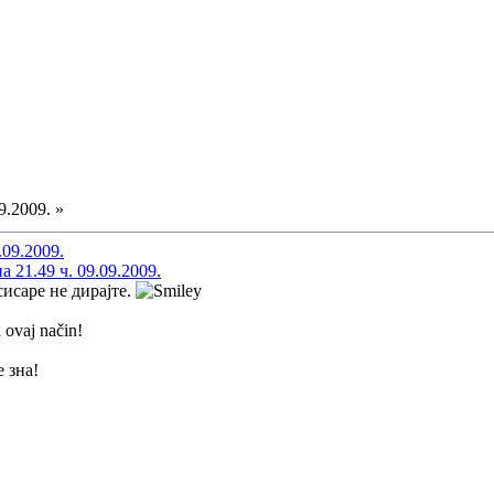
9.2009. »
.09.2009.
21.49 ч. 09.09.2009.
исаре не дирајте.
 ovaj način!
е зна!