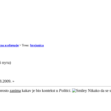
ра и обичаји
> Тема:
brojanica
6 пута)
8.2009. »
prosto
zanima
kakav je bio kontekst u
Politici
.
Nikako da se 