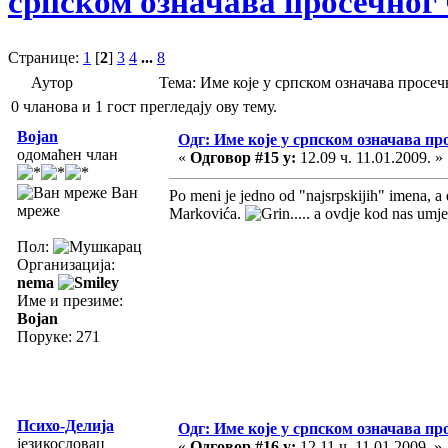
српском означава просечног
Странице:
1
[
2
]
3
4
...
8
Аутор
Тема: Име које у српском означава просе
0 чланова и 1 гост прегледају ову тему.
Bojan
Одг: Име које у српском означава пр
одомаћен члан
«
Одговор #15 у:
12.09 ч. 11.01.2009. »
Ван
Po meni je jedno od "najsrpskijih" imena, a 
мреже
Markovića.
..... a ovdje kod nas umj
Пол:
Организација:
nema
Име и презиме:
Bojan
Поруке: 271
Психо-Делија
Одг: Име које у српском означава пр
језикословац
«
Одговор #16 у:
12.11 ч. 11.01.2009. »