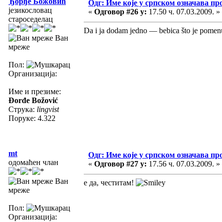
Ђорђе Божовић
Одг: Име које у српском означава пр
језикословац
«
Одговор #26 у:
17.50 ч. 07.03.2009. »
староседелац
Da i ja dodam jedno — bebica što je pomen
Ван
мреже
Пол:
Организација:
Име и презиме:
Đorđe Božović
Струка:
lingvist
Поруке: 4.322
mt
Одг: Име које у српском означава пр
одомаћен члан
«
Одговор #27 у:
17.56 ч. 07.03.2009. »
Ван
е да, честитам!
мреже
Пол:
Организација: