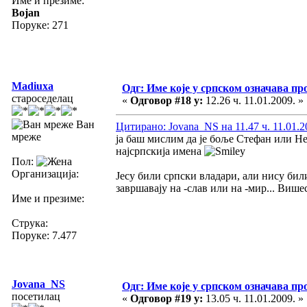
Име и презиме:
Bojan
Поруке: 271
Madiuxa
Одг: Име које у српском означава пр
староседелац
«
Одговор #18 у:
12.26 ч. 11.01.2009. »
Ван
Цитирано: Jovana_NS на 11.47 ч. 11.01.2
мреже
ја баш мислим да је боље Стефан или Не
најсрпскија имена
Пол:
Организација:
Јесу били српски владари, али нису бил
завршавају на -слав или на -мир... Више
Име и презиме:
Струка:
Поруке: 7.477
Jovana_NS
Одг: Име које у српском означава пр
посетилац
«
Одговор #19 у:
13.05 ч. 11.01.2009. »