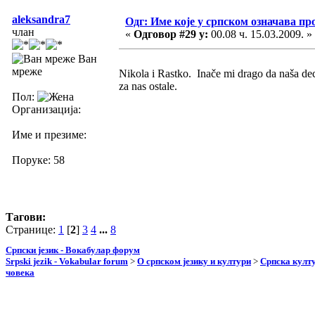
aleksandra7
Одг: Име које у српском означава пр
члан
«
Одговор #29 у:
00.08 ч. 15.03.2009. »
Ван
мреже
Nikola i Rastko. Inače mi drago da naša dec
za nas ostale.
Пол:
Организација:
Име и презиме:
Поруке: 58
Тагови:
Странице:
1
[
2
]
3
4
...
8
Српски језик - Вокабулар форум
Srpski jezik - Vokabular forum
>
О српском језику и култури
>
Српска култу
човека