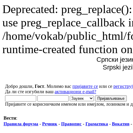
Deprecated: preg_replace():
use preg_replace_callback i
/home/vokab/public_html/f
runtime-created function on
Српски јези
Srpski jez
Добро дошли,
Гост
. Молимо вас
пријавите се
или се
региструј
Да ли сте изгубили ваш
активациони e-mail?
Пријавите се корисничким именом или имејлом, лозинком и 
Вести
:
Правила форума
-
Речник
-
Правопис
-
Граматика
-
Вокатив