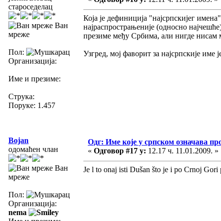
староседелац
Која је дефиниција "најсрпскијег имена"?
Ван
најраспрострањеније (односно најчешће)
мреже
презиме међу Србима, али нигде нисам м
Пол:
Узгред, мој фаворит за најсрпскије име 
Организација:
Име и презиме:
Струка:
Поруке: 1.457
Bojan
Одг: Име које у српском означава пр
одомаћен члан
«
Одговор #17 у:
12.17 ч. 11.01.2009. »
Ван
Je l to onaj isti Dušan što je i po Crnoj Gor
мреже
Пол:
Организација:
nema