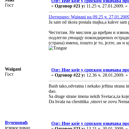
Одг: Име које у српском означава пр
Гост
«
Одговор #21 у:
11.25 ч. 27.01.2009. »
Цитирано: Waigani на 09.25 ч. 27.01.2009
Ja sam od skora postala majka,a kakve sam 
Честитам. Не мислим да вређам и извиња
подлегли
утицају
покондирених естрадн
(страна) имена, пошто је то, јелте,
ин
и
к
Waigani
Одг: Име које у српском означава пр
Гост
«
Одговор #22 у:
12.36 ч. 28.01.2009. »
Bash tako,odvratna i nekako jeftina strana i
dao.
Sa druge strane imena nekih Svetaca,za koje 
Da hvala na chestitika ,sinovi se zovu Nema
Вученовић
Одг: Име које у српском означава пр
језикословац
«
Одговор #23 у:
13.21 ч. 30.01.2009. »