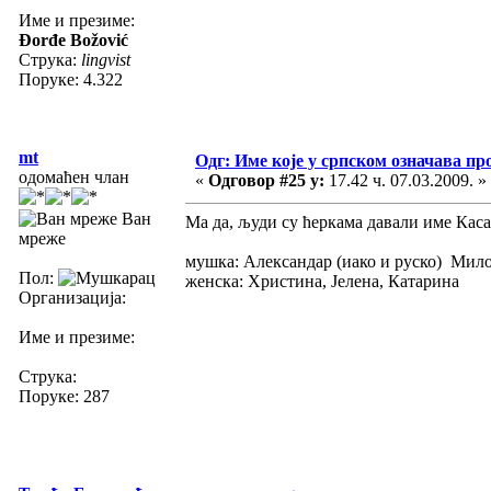
Име и презиме:
Đorđe Božović
Струка:
lingvist
Поруке: 4.322
mt
Одг: Име које у српском означава пр
одомаћен члан
«
Одговор #25 у:
17.42 ч. 07.03.2009. »
Ван
Ма да, људи су ћеркама давали име Касан
мреже
мушка: Александар (иако и руско)
Пол:
женска: Христина, Јелена, Катарина
Организација:
Име и презиме:
Струка:
Поруке: 287