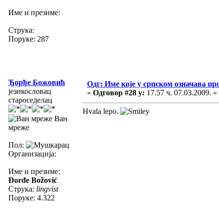
Име и презиме:
Струка:
Поруке: 287
Ђорђе Божовић
Одг: Име које у српском означава пр
језикословац
«
Одговор #28 у:
17.57 ч. 07.03.2009. »
староседелац
Hvala lepo.
Ван
мреже
Пол:
Организација:
Име и презиме:
Đorđe Božović
Струка:
lingvist
Поруке: 4.322