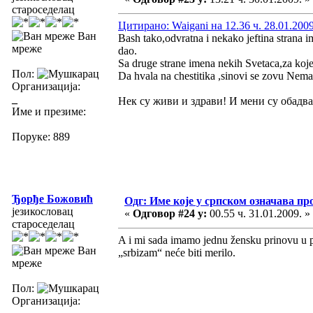
староседелац
Цитирано: Waigani на 12.36 ч. 28.01.2009
Ван
Bash tako,odvratna i nekako jeftina strana i
мреже
dao.
Sa druge strane imena nekih Svetaca,za koje 
Пол:
Da hvala na chestitika ,sinovi se zovu Nema
Организација:
_
Нек су живи и здрави! И мени су обадва 
Име и презиме:
Поруке: 889
Ђорђе Божовић
Одг: Име које у српском означава пр
језикословац
«
Одговор #24 у:
00.55 ч. 31.01.2009. »
староседелац
A i mi sada imamo jednu žensku prinovu u p
Ван
„srbizam“ neće biti merilo.
мреже
Пол:
Организација: