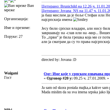
Ван
Цитирано: Brunichild на 12.26 ч. 11.01.20
мреже
Цитирано: Jovana_NS на 11.47 ч. 11.01.2
ја баш мислим да је боље Стефан или Не
Организација:
најсрпскија имена
Име и презиме:
Јесу били српски владари, али нису бил
завршавају на -слав или на -мир... Више
Поруке: 27
То ,,први'' је била грешка која ми се пот
али ја сматрам да су то права најсрпскија
directed by: Jovana :D
Waigani
Одг: Име које у српском означава пр
Гост
«
Одговор #20 у:
09.25 ч. 27.01.2009. »
Ja sam od skora postala majka,a kakve sam 
Mada mislim da su sva imena srpska jako lije
Miki