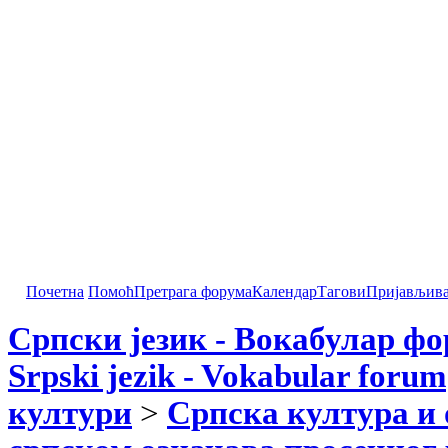
Почетна
Помоћ
Претрага форума
Календар
Тагови
Пријављив
Српски језик - Вокабулар ф
Srpski jezik - Vokabular forum
култури
>
Српска култура и 