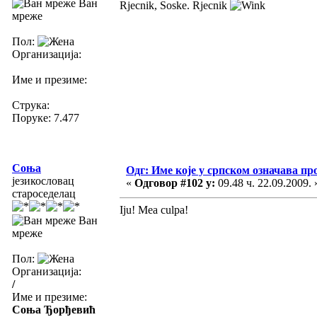
Ван
Rjecnik, Soske. Rjecnik
мреже
Пол:
Организација:
Име и презиме:
Струка:
Поруке: 7.477
Соња
Одг: Име које у српском означава пр
језикословац
«
Одговор #102 у:
09.48 ч. 22.09.2009. 
староседелац
Iju! Mea culpa!
Ван
мреже
Пол:
Организација:
/
Име и презиме:
Соња Ђорђевић