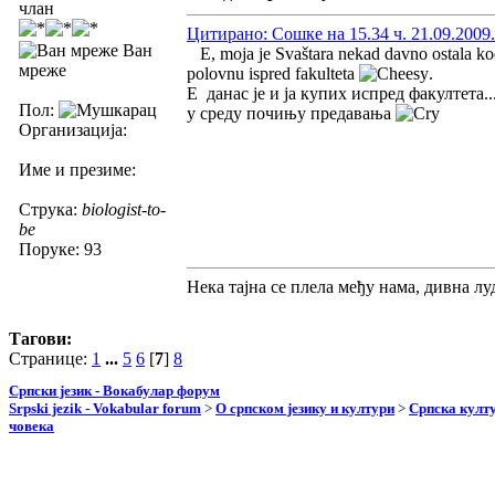
члан
Цитирано: Сошке на 15.34 ч. 21.09.2009.
Ван
E, moja je Svaštara nekad davno ostala kod 
мреже
polovnu ispred fakulteta
.
Е данас је и ја купих испред факултета..
Пол:
у среду почињу предавања
Организација:
Име и презиме:
Струка:
biologist-to-
be
Поруке: 93
Нека тајна се плела међу нама, дивна луд
Тагови:
Странице:
1
...
5
6
[
7
]
8
Српски језик - Вокабулар форум
Srpski jezik - Vokabular forum
>
О српском језику и култури
>
Српска култу
човека