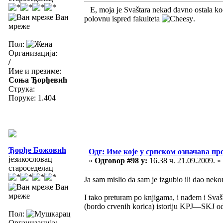
E, moja je Svaštara nekad davno ostala kod 
Ван
polovnu ispred fakulteta
.
мреже
Пол:
Организација:
/
Име и презиме:
Соња Ђорђевић
Струка:
Поруке: 1.404
Ђорђе Божовић
Одг: Име које у српском означава пр
језикословац
«
Одговор #98 у:
16.38 ч. 21.09.2009. »
староседелац
Ja sam mislio da sam je izgubio ili dao neko
Ван
мреже
I tako preturam po knjigama, i nađem i Svašt
(bordo crvenih korica) istoriju KPJ—SKJ o
Пол:
Организација: