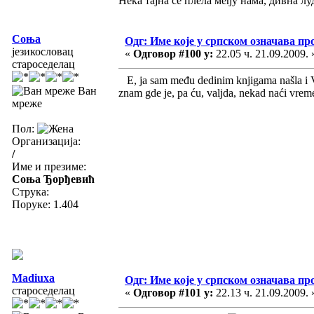
Нека тајна се плела међу нама, дивна луд
Соња
Одг: Име које у српском означава пр
језикословац
«
Одговор #100 у:
22.05 ч. 21.09.2009. 
староседелац
E, ja sam među dedinim knjigama našla i V
Ван
znam gde je, pa ću, valjda, nekad naći vreme
мреже
Пол:
Организација:
/
Име и презиме:
Соња Ђорђевић
Струка:
Поруке: 1.404
Madiuxa
Одг: Име које у српском означава пр
староседелац
«
Одговор #101 у:
22.13 ч. 21.09.2009. 