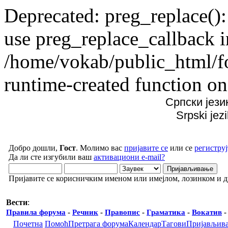
Deprecated: preg_replace():
use preg_replace_callback i
/home/vokab/public_html/f
runtime-created function on
Српски јези
Srpski jez
Добро дошли,
Гост
. Молимо вас
пријавите се
или се
региструј
Да ли сте изгубили ваш
активациони e-mail?
Пријавите се корисничким именом или имејлом, лозинком и 
Вести
:
Правила форума
-
Речник
-
Правопис
-
Граматика
-
Вокатив
Почетна
Помоћ
Претрага форума
Календар
Тагови
Пријављив