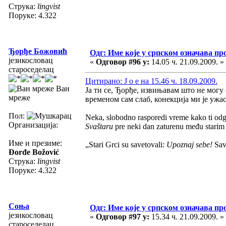
Струка:
lingvist
Поруке: 4.322
Ђорђе Божовић
Одг: Име које у српском означава пр
језикословац
«
Одговор #96 у:
14.05 ч. 21.09.2009. »
староседелац
Цитирано: J o e на 15.46 ч. 18.09.2009.
Ван
Ја ти се, Ђорђе, извињавам што не могу
мреже
временом сам слаб, конекција ми је ужа
Пол:
Neka, slobodno rasporedi vreme kako ti od
Организација:
Svaštaru
pre neki dan zaturenu među stari
Име и презиме:
„Stari Grci su savetovali:
Upoznaj sebe!
Savr
Đorđe Božović
Струка:
lingvist
Поруке: 4.322
Соња
Одг: Име које у српском означава пр
језикословац
«
Одговор #97 у:
15.34 ч. 21.09.2009. »
староседелац