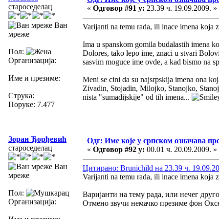
староседелац
«
Одговор #91 у:
23.39 ч. 19.09.2009. »
Ван
Varijanti na temu rada, ili inace imena koja 
мреже
Ima u spanskom gomila budalastih imena koj
Пол:
Dolores, tako lepo ime, znaci u stvari Bolov
Организација:
sasvim moguce ime ovde, a kad bismo na spr
Име и презиме:
Meni se cini da su najsrpskija imena ona koja
Zivadin, Stojadin, Milojko, Stanojko, Stan
Струка:
nista "sumadijskije" od tih imena...
Поруке: 7.477
Зоран Ђорђевић
Одг: Име које у српском означава пр
староседелац
«
Одговор #92 у:
00.01 ч. 20.09.2009. »
Ван
Цитирано: Brunichild на 23.39 ч. 19.09.2
мреже
Varijanti na temu rada, ili inace imena koja 
Пол:
Варијанти на тему рада, или нечег друг
Организација:
Отмено звучи немачко презиме фон Оксе