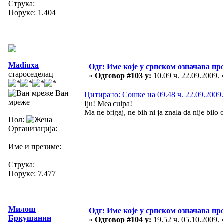
Струка:
Поруке: 1.404
Madiuxa
Одг: Име које у српском означава пр
староседелац
«
Одговор #103 у:
10.09 ч. 22.09.2009. 
Ван
Цитирано: Сошке на 09.48 ч. 22.09.2009.
мреже
Iju! Mea culpa!
Ma ne brigaj, ne bih ni ja znala da nije bilo
Пол:
Организација:
Име и презиме:
Струка:
Поруке: 7.477
Милош
Одг: Име које у српском означава пр
Бркушанин
«
Одговор #104 у:
19.52 ч. 05.10.2009. 