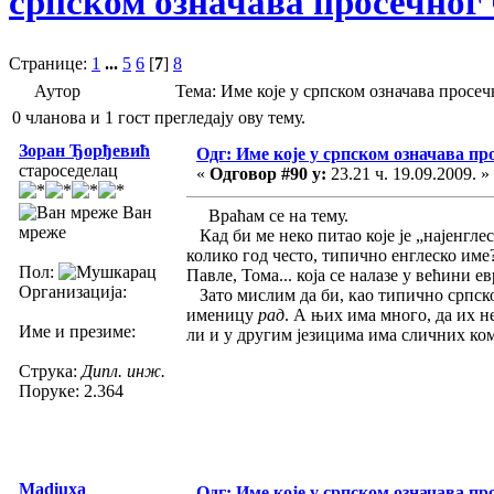
српском означава просечног
Странице:
1
...
5
6
[
7
]
8
Аутор
Тема: Име које у српском означава просе
0 чланова и 1 гост прегледају ову тему.
Зоран Ђорђевић
Одг: Име које у српском означава пр
староседелац
«
Одговор #90 у:
23.21 ч. 19.09.2009. »
Ван
Враћам се на тему.
мреже
Кад би ме неко питао које је „најенглес
колико год често, типично енглеско име?
Пол:
Павле, Тома... која се налазе у већини е
Организација:
Зато мислим да би, као типично српско, 
именицу
рад
. А њих има много, да их не
Име и презиме:
ли и у другим језицима има сличних ком
Струка:
Дипл. инж.
Поруке: 2.364
Madiuxa
Одг: Име које у српском означава пр