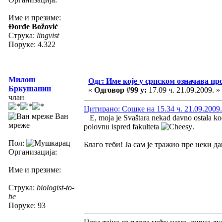
Име и презиме:
Đorđe Božović
Струка:
lingvist
Поруке: 4.322
Милош
Одг: Име које у српском означава пр
Бркушанин
«
Одговор #99 у:
17.09 ч. 21.09.2009. »
члан
Цитирано: Сошке на 15.34 ч. 21.09.2009.
Ван
E, moja je Svaštara nekad davno ostala kod 
мреже
polovnu ispred fakulteta
.
Пол:
Благо теби! Ја сам је тражио пре неки д
Организација:
Име и презиме:
Струка:
biologist-to-
be
Поруке: 93