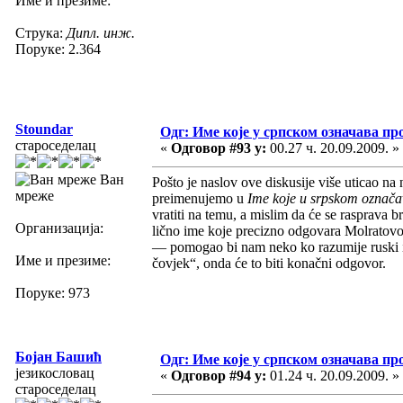
Име и презиме:
Струка:
Дипл. инж.
Поруке: 2.364
Stoundar
Одг: Име које у српском означава пр
староседелац
«
Одговор #93 у:
00.27 ч. 20.09.2009. »
Ван
Pošto je naslov ove diskusije više uticao na
мреже
preimenujemo u
Ime koje u srpskom označa
vratiti na temu, a mislim da će se rasprava b
Организација:
lično ime koje precizno odgovara Molratov
— pomogao bi nam neko ko razumije ruski i
Име и презиме:
čovjek“, onda će to biti konačni odgovor.
Поруке: 973
Бојан Башић
Одг: Име које у српском означава пр
језикословац
«
Одговор #94 у:
01.24 ч. 20.09.2009. »
староседелац