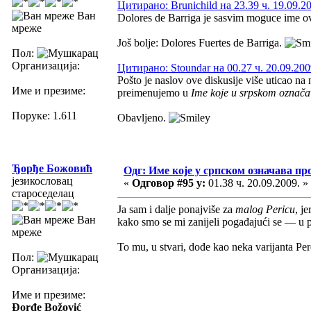
Цитирано: Brunichild на 23.39 ч. 19.09.2
Ван
Dolores de Barriga je sasvim moguce ime o
мреже
Još bolje: Dolores Fuertes de Barriga.
Пол:
Организација:
Цитирано: Stoundar на 00.27 ч. 20.09.200
Pošto je naslov ove diskusije više uticao na
Име и презиме:
preimenujemo u
Ime koje u srpskom označa
Поруке: 1.611
Obavljeno.
Ђорђе Божовић
Одг: Име које у српском означава пр
језикословац
«
Одговор #95 у:
01.38 ч. 20.09.2009. »
староседелац
Ja sam i dalje ponajviše za
malog Pericu
, j
Ван
kako smo se mi zanijeli pogađajući se — u p
мреже
To mu, u stvari, dođe kao neka varijanta Per
Пол:
Организација:
Име и презиме:
Đorđe Božović