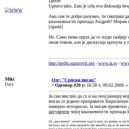
Цитат
Upravo tako. Zato je cela ova disksusija be
Ако сам те добро разумео, ти сматраш да
књижевности припада Андрић? Морам при
[/quote]
Не. Само нема сврхе да се људи свађају 
овом темом, али је дискусија кренула у т
http://pedja.supurovic.net
-
www.iz.rs
-
www
Miki
Одг: "Српски писац"
Гост
«
Одговор #20 у:
16.58 ч. 09.02.2009. »
Ја сам мислио да су и на оној ранијој м
могао се једино преправити Ћириличин ко
намерно игнорисао. Ја нисам приметио д
аргументи
чијој књижевности припада 
(А „аргументи“, поменимо сада и њих, по којима се све 
мозгом, али се ипак провлаче као важећи, јер је на њих
тога и чињенице да је Андрић био католичке вероиспов