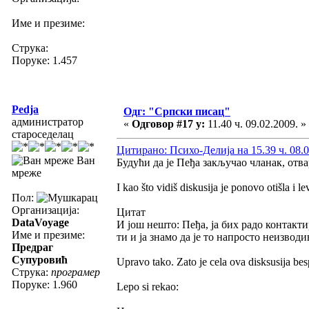
Име и презиме:
Струка:
Поруке: 1.457
Pedja
Одг: "Српски писац"
администратор
«
Одговор #17 у:
11.40 ч. 09.02.2009. »
староседелац
Цитирано: Психо-Делија на 15.39 ч. 08.0
Ван
Будући да је Пеђа закључао чланак, отва
мреже
I kao što vidiš diskusija je ponovo otišla i 
Пол:
Организација:
Цитат
DataVoyage
И још нешто: Пеђа, ја бих радо контакт
Име и презиме:
ти и ја знамо да је то напросто неизвод
Предраг
Супуровић
Upravo tako. Zato je cela ova disksusija be
Струка:
програмер
Поруке: 1.960
Lepo si rekao: