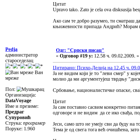
Цитат
Upravo tako. Zato je cela ova disksusija be
Ако сам те добро разумео, ти сматраш да
књижевности припада Андрић? Морам при
Pedja
Одг: "Српски писац"
администратор
«
Одговор #19 у:
12.58 ч. 09.02.2009. »
староседелац
Цитирано: Психо-Делија на 12.45 ч. 09.0
Ван
Ја не видим који је то "леви смер" у ко
мреже
молио да ми аргументујеш тврдњу "диску
Пол:
Србовање, националистичке опаске, свађ
Организација:
DataVoyage
Цитат
Име и презиме:
Ја сам поставио сасвим конкретно пита
Предраг
одговоре и не видим да се ико свађа, п
Супуровић
Струка:
програмер
Јеси, само што не умеју сви да буду на т
Поруке: 1.960
Тема је од свега тога већ очишћена, зато