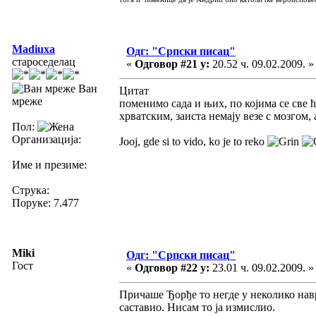
Madiuxa
Одг: "Српски писац"
староседелац
«
Одговор #21 у:
20.52 ч. 09.02.2009. »
Ван
Цитат
мреже
поменимо сада и њих, по којима се све
хрватским, заиста немају везе с мозгом,
Пол:
Организација:
Jooj, gde si to vido, ko je to reko
Име и презиме:
Струка:
Поруке: 7.477
Miki
Одг: "Српски писац"
Гост
«
Одговор #22 у:
23.01 ч. 09.02.2009. »
Причаше Ђорђе то негде у неколико навра
саставио. Нисам то ја измислио.