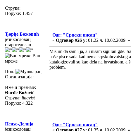
Струка:
Поруке: 1.457
Ђорђе Божовић
Одг: "Српски писац"
језикословац
«
Одговор #26 у:
01.22 ч. 10.02.2009. »
староседелац
Mislim da sam i ja, ali nisam siguran gde. S
Ван
naše pisce sada kad nema srpskohrvatskog a đa
мреже
katalogizovali su kao dela na hrvatskom, a št
problem.
Пол:
Организација:
Име и презиме:
Đorđe Božović
Струка:
lingvist
Поруке: 4.322
Психо-Делија
Одг: "Српски писац"
језикословац
«
Одговор #27 у:
01.35 ч. 10.02.2009. »