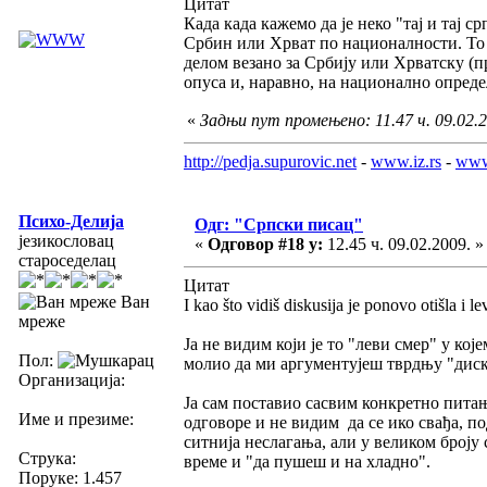
Цитат
Када када кажемо да је неко "тај и тај с
Србин или Хрват по националности. То 
делом везано за Србију или Хрватску (п
опуса и, наравно, на национално опред
«
Задњи пут промењено: 11.47 ч. 09.02.2
http://pedja.supurovic.net
-
www.iz.rs
-
www
Психо-Делија
Одг: "Српски писац"
језикословац
«
Одговор #18 у:
12.45 ч. 09.02.2009. »
староседелац
Цитат
Ван
I kao što vidiš diskusija je ponovo otišla i 
мреже
Ја не видим који је то "леви смер" у ко
Пол:
молио да ми аргументујеш тврдњу "диску
Организација:
Ја сам поставио сасвим конкретно пита
Име и презиме:
одговоре и не видим да се ико свађа, п
ситнија неслагања, али у великом броју
Струка:
време и "да пушеш и на хладно".
Поруке: 1.457