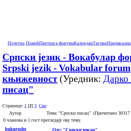
Почетна
Помоћ
Претрага форума
Календар
Тагови
Пријављив
Српски језик - Вокабулар ф
Srpski jezik - Vokabular forum
књижевност
(Уредник:
Дарко
писац"
Странице:
1
[
2
]
3
Све
Аутор
Тема: "Српски писац" (Прочитано 30317 
0 чланова и 1 гост прегледају ову тему.
bukuroshe
Одг: "Српски писац"