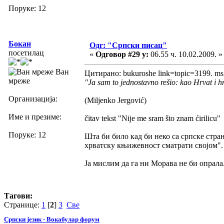
Поруке: 12
Бокан
Одг: "Српски писац"
посетилац
«
Одговор #29 у:
06.55 ч. 10.02.2009. »
Ван
Цитирано: bukuroshe link=topic=3199. 
мреже
"Ja sam to jednostavno rešio: kao Hrvat i h
Организација:
(Miljenko Jergović)
Име и презиме:
čitav tekst "Nije me sram što znam ćirilicu"
Поруке: 12
Шта би било кад би неко са српске стра
хрватску књижевност сматрати својом".
Ја мислим да га ни Морава не би опрала
Тагови:
Странице:
1
[
2
]
3
Све
Српски језик - Вокабулар форум