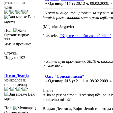
језикословац
«
Одговор #15 у:
20.12 ч. 08.02.2009. »
члан
"Hrvati su dugo imali problem sa srpskim sv
Ван
hrvatski pisac slobodan sam srpsku književ
мреже
(Miljenko Jergović)
Пол:
Организација:
čitav tekst
"Nije me sram što znam ćirilicu"
***
Име и презиме:
Струка:
Поруке: 192
«
Задњи пут промењено: 20.19 ч. 08.02.2
bukuroshe
»
Психо-Делија
Одг: "Српски писац"
језикословац
«
Одговор #16 у:
21.11 ч. 08.02.2009. »
староседелац
Цитат
Ван
A što se pisaca Srba u Hrvatskoj tiče, pa ja
мреже
konkretno misliš?
Пол:
Владан Десница, Војин Јелић и, што да 
Организација: