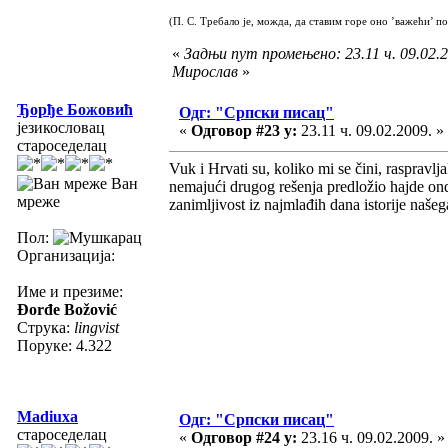
(П. С. Требало је, можда, да ставим горе оно ’важећи’ п
«
Задњи пут промењено: 23.11 ч. 09.02.2
Мирослав
»
Ђорђе Божовић
Одг: "Српски писац"
језикословац
«
Одговор #23 у:
23.11 ч. 09.02.2009. »
староседелац
Vuk i Hrvati su, koliko mi se čini, raspravlj
Ван
nemajući drugog rešenja predložio hajde ond
мреже
zanimljivost iz najmlađih dana istorije naš
Пол:
Организација:
Име и презиме:
Đorđe Božović
Струка:
lingvist
Поруке: 4.322
Madiuxa
Одг: "Српски писац"
староседелац
«
Одговор #24 у:
23.16 ч. 09.02.2009. »