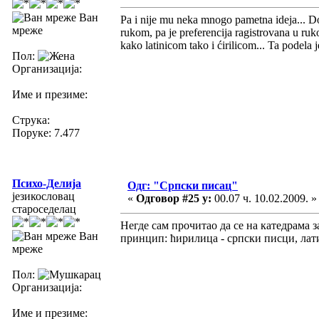
Ван
Pa i nije mu neka mnogo pametna ideja... D
мреже
rukom, pa je preferencija ragistrovana u ruk
kako latinicom tako i ćirilicom... Ta podela j
Пол:
Организација:
Име и презиме:
Струка:
Поруке: 7.477
Психо-Делија
Одг: "Српски писац"
језикословац
«
Одговор #25 у:
00.07 ч. 10.02.2009. »
староседелац
Негде сам прочитао да се на катедрама 
Ван
принцип: ћирилица - српски писци, лат
мреже
Пол:
Организација:
Име и презиме: