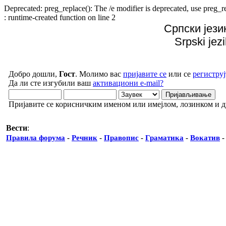
Deprecated: preg_replace(): The /e modifier is deprecated, use preg
: runtime-created function on line 2
Српски јези
Srpski jez
Добро дошли,
Гост
. Молимо вас
пријавите се
или се
региструј
Да ли сте изгубили ваш
активациони e-mail?
Пријавите се корисничким именом или имејлом, лозинком и 
Вести
:
Правила форума
-
Речник
-
Правопис
-
Граматика
-
Вокатив