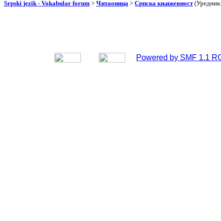
Srpski jezik - Vokabular forum
>
Читаоница
>
Српска књижевност
(Уредник
Powered by SMF 1.1 R