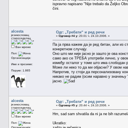
ispravno napisano "Nije trebalo da Željko Obra
čini.
alcesta
Одг: „Требати“ и ред речи
језикословац
«
Одговор #4 у:
20.01 ч. 24.10.2006. »
староседелац
Па ја прва кажем да је ред битан, али из с
Ван мреже
конкретном случају.
Оно што ми није јасно је зашто је ова кон
Пол:
само ако се ТРЕБА употреби лично, у овом
Организација:
између осталог у томе што има слободан р
Име и презиме:
Може ли неко то да ми објасни? У овом н
Поруке: 1.865
Напротив, ту стоји да персонализовану кон
никако не радим (осим наравно у значењу 
јасно.
alcesta
Одг: „Требати“ и ред речи
језикословац
«
Одговор #5 у:
20.44 ч. 24.10.2006. »
староседелац
Hm, sad sam shvatila da ni ja ne bih razume
Ван мреже
Ukratko:
Пол:
zašto je rečenica
Организација: