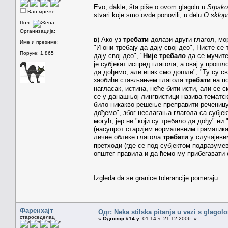
Evo, dakle, šta piše o ovom glagolu u
Srpsko
Ван мреже
stvari koje smo ovde ponovili, u delu
O sklop
Пол:
Организација:
в) Ако уз
требати
долази други глагол, мор
Име и презиме:
"И они требају да дају свој део", Нисте се
Поруке: 1.865
дају свој део", "
Није требало
да се мучите
је субјекат испред глагола, а овај у прош
да дођемо, али ипак смо дошли", "Ту су св
заобићи стављањем глагола
требати
на по
нагласак, истина, неће бити исти, али се
се у данашњој лингвистици назива тематс
било никакво решење преправити реченицу 
дођемо", због неслагања глагола са субјек
могућ, јер ни "који су требало да дођу" ни
(насупрот старијим нормативним граматика
личне облике глагола
требати
у случајеви
претходи (где се под субјектом подразуме
општег правила и да ћемо му прибегавати 
Izgleda da se granice tolerancije pomeraju...
Фаренхајт
Одг: Neka stilska pitanja u vezi s glagol
староседелац
«
Одговор #14 у:
01.14 ч. 21.12.2006. »