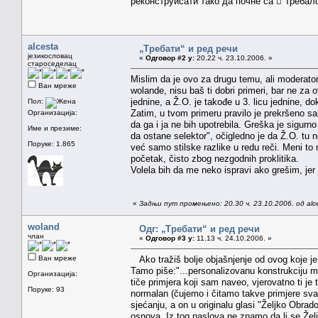
реконструисати тако да почне са  Требало 
alcesta
„Требати“ и ред речи
језикословац
«
Одговор #2 у:
20.22 ч. 23.10.2006. »
староседелац
Mislim da je ovo za drugu temu, ali moderat
Ван мреже
wolande, nisu baš ti dobri primeri, bar ne za o
jednine, a Ž.O. je takođe u 3. licu jednine, d
Пол:
Zatim, u tvom primeru pravilo je prekršeno sa
Организација:
da ga i ja ne bih upotrebila. Greška je sigurn
Име и презиме:
da ostane selektor", očigledno je da Ž.O. tu 
Поруке: 1.865
već samo stilske razlike u redu reči. Meni to
početak, čisto zbog nezgodnih proklitika.
Volela bih da me neko ispravi ako grešim, jer j
«
Задњи пут промењено: 20.30 ч. 23.10.2006. од alc
woland
Одг: „Требати“ и ред речи
члан
«
Одговор #3 у:
11.13 ч. 24.10.2006. »
Ван мреже
Ako tražiš bolje objašnjenje od ovog koje je 
Tamo piše:"...personalizovanu konstrukciju mo
Организација:
tiče primjera koji sam naveo, vjerovatno ti je 
Поруке: 93
normalan (čujemo i čitamo takve primjere sva
sjećanju, a on u originalu glasi "Željko Obrado
osnova. Iz tog naslova ne znamo da li se Željk