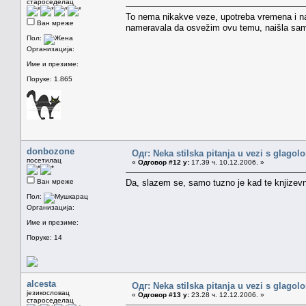
староседелац
To nema nikakve veze, upotreba vremena i nač
Ван мреже
nameravala da osvežim ovu temu, naišla sam
Пол:
Организација:
Име и презиме:
Поруке: 1.865
donbozone
Одг: Neka stilska pitanja u vezi s glagol
посетилац
«
Одговор #12 у:
17.39 ч. 10.12.2006. »
Ван мреже
Da, slazem se, samo tuzno je kad te knjizevni
Пол:
Организација:
Име и презиме:
Поруке: 14
alcesta
Одг: Neka stilska pitanja u vezi s glagol
језикословац
«
Одговор #13 у:
23.28 ч. 12.12.2006. »
староседелац