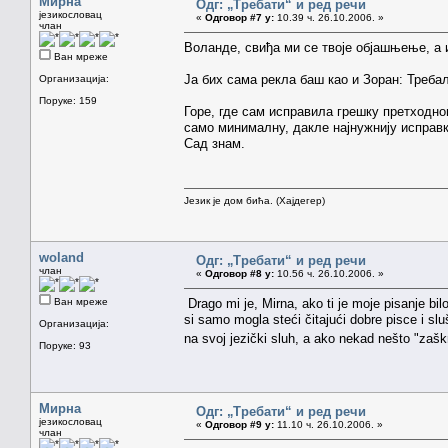
Мирна
Одг: „Требати“ и ред речи
језикословац
«
Одговор #7 у:
10.39 ч. 26.10.2006. »
члан
Воланде, свиђа ми се твоје објашњење, а и
Ван мреже
Ја бих сама рекла баш као и Зоран: Требало
Организација:
Поруке: 159
Горе, где сам исправила грешку претходно
само минималну, дакле најнужнију исправку
Сад знам.
Језик је дом бића. (Хајдегер)
woland
Одг: „Требати“ и ред речи
члан
«
Одговор #8 у:
10.56 ч. 26.10.2006. »
Ван мреже
Drago mi je, Mirna, ako ti je moje pisanje bil
si samo mogla steći čitajući dobre pisce i sl
Организација:
na svoj jezički sluh, a ako nekad nešto "zašk
Поруке: 93
Мирна
Одг: „Требати“ и ред речи
језикословац
«
Одговор #9 у:
11.10 ч. 26.10.2006. »
члан