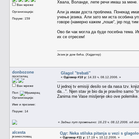
Хвала, Воланде, лепе речи имаш за мене.
Ван мреже
Али ја имам доста проблема. Понекад им
Организација:
учење језика. Али зато ми иста особина у
Поруке: 159
говоре (намерно кажем „лоше“, јер под ти
Ово би чак могла да буде посебна тема. И
их се отресем!
Језик је дом бића. (Хајдегер)
donbozone
Glagol "trebati"
посетилац
«
Одговор #10 у:
14.33 ч. 08.12.2006. »
Ван мреже
U jednoj tv emisiji desilo se da nasa tzv. knj
da...". Njen stav je bio da je pravilno samo "
Пол:
Zanima me Vase misljenje oko ove polemike.
Организација:
Име и презиме:
Поруке: 14
«
Задњи пут промењено: 16.23 ч. 08.12.2006. од do
alcesta
Одг: Neka stilska pitanja u vezi s glagol
језикословац
«
Одговор #11 у:
17.19 ч. 10.12.2006. »