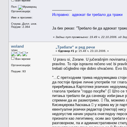
Ван мреже
Пол:
—————-
Организација:
Исправно: адвокат би требало да тражи
Име и презиме:
Струка:
Дипл. инж.
Поруке: 2.364
Ја бих рекао: ''Требало би да адвокат тражи'
«
Задњи пут промењено: 19.49 ч. 22.10.2006. од З
woland
„Требати“ и ред речи
члан
«
Одговор #1 у:
15.48 ч. 23.10.2006. »
Ван мреже
U pravu si, Zorane. U jučerašnjim novinama p
pravilno. To nije ispravno rečeno već bi pravi
Организација:
trebati očigledno nije dobro shvaćeno. Evo š
Поруке: 93
"...С претходним трима недоумицама стоји 
да постоје бројне личне употребе тог глаг
приређивања Картотеке језичких недоумиц
глагола требати "гордо посрће" ( Што се
питања требало би да сачекају изби-јање 
спремни да их размотримо.  Па, можемо ли
Кисинџерова ћаскања  у којима му је парт
евентуални језички редактор (лектор) нису
недопустив начин укршта очигледну персо
признати као легитимну, осим ако требати 
разговорном, па и административном стил