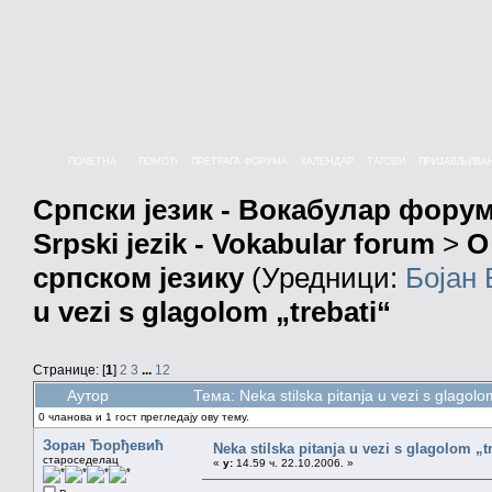
ПОЧЕТНА
ПОМОЋ
ПРЕТРАГА ФОРУМА
КАЛЕНДАР
ТАГОВИ
ПРИЈАВЉИВА
Српски језик - Вокабулар фору
Srpski jezik - Vokabular forum
>
О
српском језику
(Уредници:
Бојан
u vezi s glagolom „trebati“
Странице: [
1
]
2
3
...
12
Аутор
Тема: Neka stilska pitanja u vezi s glago
0 чланова и 1 гост прегледају ову тему.
Зоран Ђорђевић
Neka stilska pitanja u vezi s glagolom „t
староседелац
«
у:
14.59 ч. 22.10.2006. »