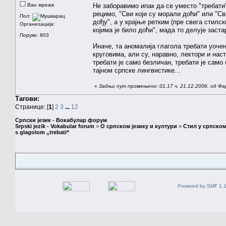
Ван мреже
Не заборавимо ипак да се уместо "требати"
рецимо, "Сви који су морали доћи" или "Св
Пол:
дођу", а у крајње ретким (пре свега стил
Организација:
којима је било доћи", мада то делује заста
Поруке: 803
Иначе, та аномалија глагола требати уоче
круговима, али су, наравно, лектори и на
требати је само безличан, требати је само
тајном српске лингвистике...
«
Задњи пут промењено: 01.17 ч. 21.12.2006. од Фа
Тагови:
Странице: [
1
]
2
3
...
12
Српски језик - Вокабулар форум
Srpski jezik - Vokabular forum
>
О српском језику и култури
>
Стил у српском
s glagolom „trebati“
Powered by SMF 1.