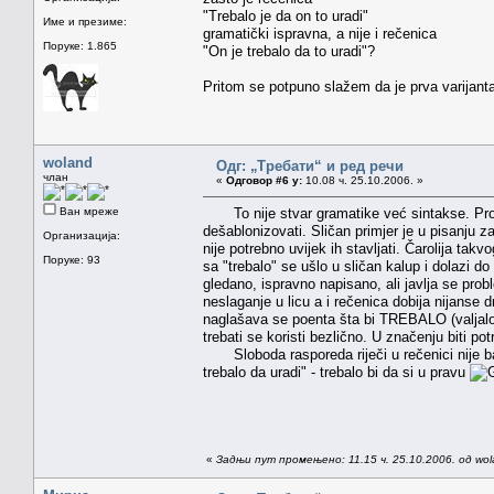
"Trebalo je da on to uradi"
Име и презиме:
gramatički ispravna, a nije i rečenica
Поруке: 1.865
"On je trebalo da to uradi"?
Pritom se potpuno slažem da je prva varijanta
woland
Одг: „Требати“ и ред речи
члан
«
Одговор #6 у:
10.08 ч. 25.10.2006. »
Ван мреже
To nije stvar gramatike već sintakse. Prob
dešablonizovati. Sličan primjer je u pisanju z
Организација:
nije potrebno uvijek ih stavljati. Čarolija takv
Поруке: 93
sa "trebalo" se ušlo u sličan kalup i dolazi do
gledano, ispravno napisano, ali javlja se pro
neslaganje u licu a i rečenica dobija nijanse 
naglašava se poenta šta bi TREBALO (valjalo) 
trebati se koristi bezlično. U značenju biti po
Sloboda rasporeda riječi u rečenici nije baš
trebalo da uradi" - trebalo bi da si u pravu
«
Задњи пут промењено: 11.15 ч. 25.10.2006. од wo