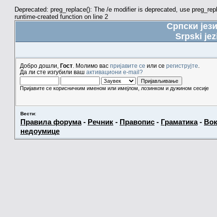
Deprecated: preg_replace(): The /e modifier is deprecated, use preg_re
runtime-created function on line 2
Српски јез
Srpski jez
Добро дошли,
Гост
. Молимо вас
пријавите се
или се
региструјте
.
Да ли сте изгубили ваш
активациони e-mail?
Пријавите се корисничким именом или имејлом, лозинком и дужином сесије
Вести
:
Правила форума
-
Речник
-
Правопис
-
Граматика
-
Вок
недоумице