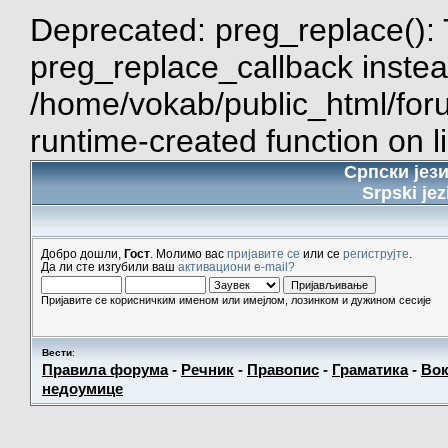
Deprecated: preg_replace(): 
preg_replace_callback instea
/home/vokab/public_html/for
runtime-created function on l
Српски јез
Srpski jez
Добро дошли,
Гост
. Молимо вас
пријавите се
или се
региструјте
.
Да ли сте изгубили ваш
активациони e-mail?
Пријавите се корисничким именом или имејлом, лозинком и дужином сесије
Вести
:
Правила форума
-
Речник
-
Правопис
-
Граматика
-
Вок
недоумице