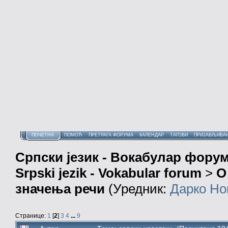
ПОЧЕТНА
ПОМОЋ
ПРЕТРАГА ФОРУМА
КАЛЕНДАР
ТАГОВИ
ПРИЈАВЉИВА
Српски језик - Вокабулар фору
Srpski jezik - Vokabular forum
>
О
значења речи
(Уредник:
Дарко Но
Странице:
1
[
2
]
3
4
...
9