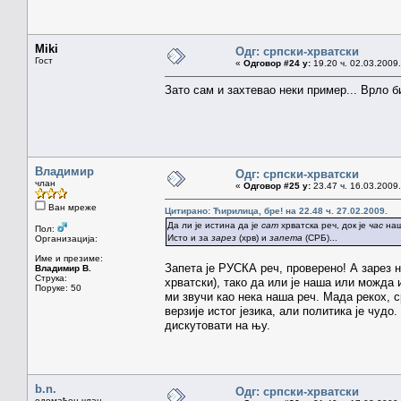
Miki
Одг: српски-хрватски
Гост
«
Одговор #24 у:
19.20 ч. 02.03.2009.
Зато сам и захтевао неки пример... Врло б
Владимир
Одг: српски-хрватски
члан
«
Одговор #25 у:
23.47 ч. 16.03.2009.
Ван мреже
Цитирано: Ћирилица, бре! на 22.48 ч. 27.02.2009.
Да ли је истина да је
сат
хрватска реч, док је
час
наш
Пол:
Исто и за
зарез
(хрв) и
запета
(СРБ)...
Организација:
Име и презиме:
Запета је РУСКА реч, проверено! А зарез н
Владимир В.
Струка:
хрватски), тако да или је наша или можда и
Поруке: 50
ми звучи као нека наша реч. Мада рекох, с
верзије истог језика, али политика је чудо
дискутовати на њу.
b.n.
Одг: српски-хрватски
одомаћен члан