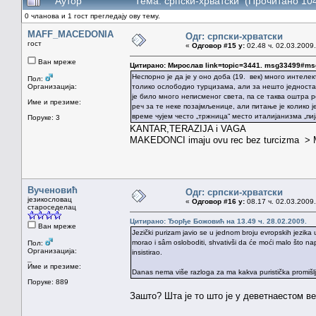
Аутор
Тема: српски-хрватски (Прочитано 10
0 чланова и 1 гост прегледају ову тему.
MAFF_MACEDONIA
Одг: српски-хрватски
гост
«
Одговор #15 у:
02.48 ч. 02.03.2009.
Ван мреже
Цитирано: Мирослав link=topic=3441. msg33499#m
Неспорно је да је у оно доба (19. век) много интеле
Пол:
Организација:
толико ослободио турцизама, али за нешто једноста
је било много неписменог света, па се таква оштра
Име и презиме:
реч за те неке позајмљенице, али питање је колико ј
време чујем често „тржница“ место италијанизма „пи
Поруке: 3
KANTAR,TERAZIJA i VAGA
MAKEDONCI imaju ovu rec bez turcizma > ME
Вученовић
Одг: српски-хрватски
језикословац
«
Одговор #16 у:
08.17 ч. 02.03.2009.
староседелац
Цитирано: Ђорђе Божовић на 13.49 ч. 28.02.2009.
Ван мреже
Jezički purizam javio se u jednom broju evropskih jezika 
morao i sâm osloboditi, shvativši da će moći malo što nap
Пол:
Организација:
insistirao.
_
Име и презиме:
Danas nema više razloga za ma kakva puristička promišljan
Поруке: 889
Зашто? Шта је то што је у деветнаестом ве