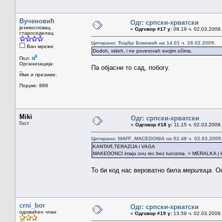
Вученовић
Одг: српски-хрватски
језикословац
«
Одговор #17 у:
08.19 ч. 02.03.2009.
староседелац
Цитирано: Ђорђе Божовић на 14.01 ч. 28.02.2009.
Ван мреже
Dođoh, videh, i ne poverovah svojim očima.
Пол:
Организација:
Па објасни то сад, побогу.
_
Име и презиме:
Поруке: 889
Miki
Одг: српски-хрватски
Гост
«
Одговор #18 у:
11.15 ч. 02.03.2009.
Цитирано: MAFF_MACEDONIA на 02.48 ч. 02.03.2009
KANTAR,TERAZIJA i VAGA
MAKEDONCI imaju ovu rec bez turcizma > MERALKA ( koj
То би код нас вероватно била
мерилица
. О
crni_bor
Одг: српски-хрватски
одомаћен члан
«
Одговор #19 у:
13.59 ч. 02.03.2009.