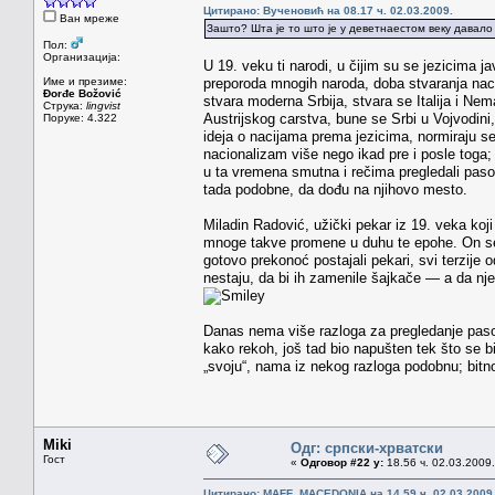
Цитирано: Вученовић на 08.17 ч. 02.03.2009.
Ван мреже
Зашто? Шта је то што је у деветнаестом веку давало 
Пол:
Организација:
U 19. veku ti narodi, u čijim su se jezicima ja
Име и презиме:
preporoda mnogih naroda, doba stvaranja naci
Đorđe Božović
stvara moderna Srbija, stvara se Italija i N
Струка:
lingvist
Austrijskog carstva, bune se Srbi u Vojvodini, 
Поруке: 4.322
ideja o nacijama prema jezicima, normiraju se
nacionalizam više nego ikad pre i posle toga
u ta vremena smutna i rečima pregledali pasoš
tada podobne, da dođu na njihovo mesto.
Miladin Radović, užički pekar iz 19. veka koj
mnoge takve promene u duhu te epohe. On se t
gotovo prekonoć postajali pekari, svi terzije 
nestaju, da bi ih zamenile šajkače — a da nje
Danas nema više razloga za pregledanje pasoša
kako rekoh, još tad bio napušten tek što se b
„svoju“, nama iz nekog razloga podobnu; bitn
Miki
Одг: српски-хрватски
Гост
«
Одговор #22 у:
18.56 ч. 02.03.2009.
Цитирано: MAFF_MACEDONIA на 14.59 ч. 02.03.2009