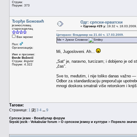
Струка:
Поруке: 373
Ђорђе Божовић
Одг: српски-хрватски
језикословац
«
Одговор #29 у:
19.32 ч. 18.03.2009.
староседелац
Цитирано: Владимир на 21.44 ч. 17.03.2009.
Ван мреже
Ми = Јужни Словени
Пол:
Организација:
Mi, Jugosloveni. Ah...
Име и презиме:
Đorđe Božović
„Sat“ je, naravno, turcizam; i dobijeno je od s
Струка:
lingvist
Поруке: 4.322
„čas“.
Sve to, međutim, i nije toliko danas važno —
Odbor za standardizaciju preporučuje upotrebu
mnogi doskora smatrali više retorskom i knji
Тагови:
Странице:
1
[
2
]
3
4
...
9
Српски језик - Вокабулар форум
Srpski jezik - Vokabular forum
>
О српском језику и култури
>
Порекло значе