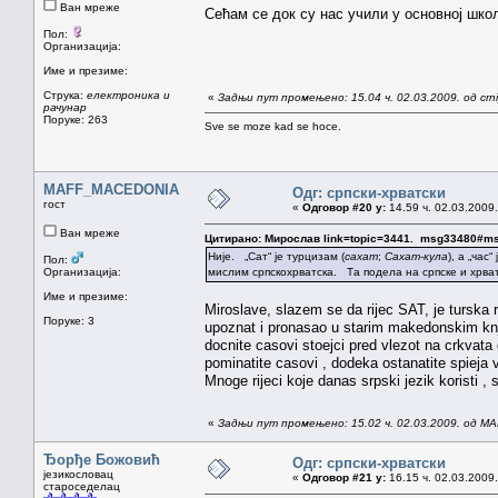
Ван мреже
Сећам се док су нас учили у основној шко
Пол:
Организација:
Име и презиме:
Струка:
електроника и
«
Задњи пут промењено: 15.04 ч. 02.03.2009. од crn
рачунар
Поруке: 263
Sve se moze kad se hoce.
MAFF_MACEDONIA
Одг: српски-хрватски
гост
«
Одговор #20 у:
14.59 ч. 02.03.2009.
Ван мреже
Цитирано: Мирослав link=topic=3441. msg33480#m
Није. „Сат“ је турцизам (
сахат
;
Сахат-кула
), а „час“
Пол:
Организација:
мислим српскохрватска. Та подела на српске и хрват
Име и презиме:
Miroslave, slazem se da rijec SAT, je turska 
Поруке: 3
upoznat i pronasao u starim makedonskim knj
docnite casovi stoejci pred vlezot na crkva
pominatite casovi , dodeka ostanatite spieja 
Mnoge rijeci koje danas srpski jezik koristi ,
«
Задњи пут промењено: 15.02 ч. 02.03.2009. од 
Ђорђе Божовић
Одг: српски-хрватски
језикословац
«
Одговор #21 у:
16.15 ч. 02.03.2009.
староседелац