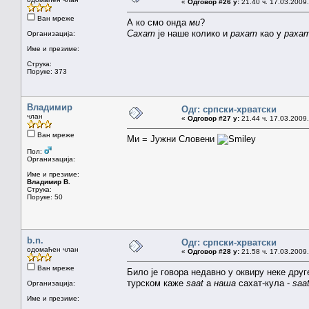
«
Одговор #26 у:
21.40 ч. 17.03.2009.
Ван мреже
А ко смо онда
ми
?
Сахат
је наше колико и
рахат
као у
раха
Организација:
Име и презиме:
Струка:
Поруке: 373
Владимир
Одг: српски-хрватски
члан
«
Одговор #27 у:
21.44 ч. 17.03.2009.
Ван мреже
Ми = Јужни Словени
Пол:
Организација:
Име и презиме:
Владимир В.
Струка:
Поруке: 50
b.n.
Одг: српски-хрватски
одомаћен члан
«
Одговор #28 у:
21.58 ч. 17.03.2009.
Ван мреже
Било је говора недавно у оквиру неке друге
турском каже
saat
а
наша
сахат-кула -
saa
Организација:
Име и презиме: