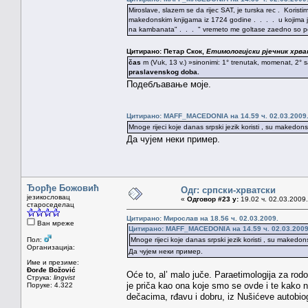
Miroslave, slazem se da rijec SAT, je turska rec . Korist
makedonskim knjigama iz 1724 godine . . . . u kojima j
na kambanata" . . . " vremeto me goltase zaedno so pom
Цитирано: Петар Скок,
Етимологијски рјечник хрва
čas
m (Vuk, 13 v.) »sinonimi: 1° trenutak, momenat, 2° 
praslavenskog doba.
Подебљавање моје.
Цитирано: MAFF_MACEDONIA на 14.59 ч. 02.03.2009
Mnoge rijeci koje danas srpski jezik koristi , su makedonsk
Да чујем неки пример.
Ђорђе Божовић
Одг: српски-хрватски
језикословац
«
Одговор #23 у:
19.02 ч. 02.03.2009.
староседелац
Цитирано: Мирослав на 18.56 ч. 02.03.2009.
Ван мреже
Цитирано: MAFF_MACEDONIA на 14.59 ч. 02.03.2009
Пол:
Mnoge rijeci koje danas srpski jezik koristi , su makedons
Организација:
Да чујем неки пример.
Име и презиме:
Đorđe Božović
Oće to, al’ malo juče. Paraetimologija za rodo
Струка:
lingvist
je priča kao ona koje smo se ovde i te kako na
Поруке: 4.322
dečacima, rđavu i dobru, iz Nušićeve autobiog