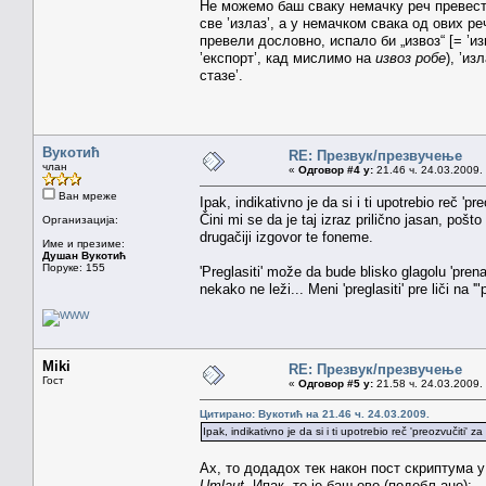
Не можемо баш сваку немачку реч превест
све ’излаз’, а у немачком свака од ових р
превели дословно, испало би „извоз“ [= ’и
’експорт’, кад мислимо на
извоз робе
), ’из
стазе’.
Вукотић
RE: Презвук/презвучење
члан
«
Одговор #4 у:
21.46 ч. 24.03.2009.
Ван мреже
Ipak, indikativno je da si i ti upotrebio reč 
Čini mi se da je taj izraz prilično jasan, poš
Организација:
drugačiji izgovor te foneme.
Име и презиме:
Душан Вукотић
Поруке: 155
'Preglasiti' može da bude blisko glagolu 'pren
nekako ne leži... Meni 'preglasiti' pre liči n
Miki
RE: Презвук/презвучење
Гост
«
Одговор #5 у:
21.58 ч. 24.03.2009.
Цитирано: Вукотић на 21.46 ч. 24.03.2009.
Ipak, indikativno je da si i ti upotrebio reč 'preozvučiti
Ах, то додадох тек након пост скриптума у 
Umlaut
. Ипак, то је
баш
ово (подебљано):