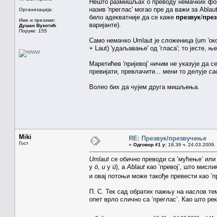
Нешто размишљах о преводу немачких фонол
назив 'преглас' могао пре да важи за Ablau
Организација:
било адекватније да се каже
презвук
/
пре
Име и презиме:
варијанте).
Душан Вукотић
Поруке: 155
Само немачко Umlaut је сложеница (um 'око, о
+ Laut) 'удаљавање' од 'гласа'; то јесте, 
Маретићев 'пријевој' ничим не указује да с
превијати, превлачити... мени то делује 
Волео бих да чујем друга мишљења.
Miki
RE: Презвук/презвучење
Гост
«
Одговор #1 у:
18.39 ч. 24.03.2009.
Umlaut
се обично преводи са ’мућење’ или ’
у
ö
,
u
у
ü
), а
Ablaut
као ’превој’, што мислим
и овај потоњи може такође превести као ’п
П. С. Тек сад обратих пажњу на наслов тем
опет врло слично са ’преглас’. Као што ре