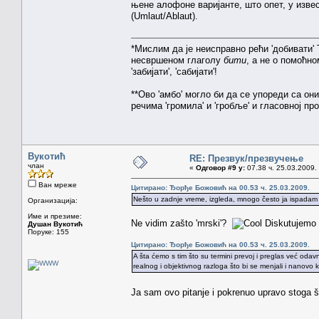
њене алофоне варијанте, што опет, у извесн
(Umlaut/Ablaut).
*Мислим да је неисправно рећи 'добивати' Т
несвршеном глаголу
бити
, а не о помоћно
'забијати', 'сабијати'!
**Ово 'амбо' могло би да се упореди са о
речима 'громила' и 'гробље' и гласовној пр
Вукотић
RE: Презвук/презвучење
члан
«
Одговор #9 у:
07.38 ч. 25.03.2009.
Ван мреже
Цитирано: Ђорђе Божовић на 00.53 ч. 25.03.2009.
Nešto u zadnje vreme, izgleda, mnogo često ja ispadam mr
Организација:
Име и презиме:
Ne vidim zašto 'mrski'?
Diskutujemo i
Душан Вукотић
Поруке: 155
Цитирано: Ђорђе Божовић на 00.53 ч. 25.03.2009.
A šta ćemo s tim što su termini prevoj i preglas već odav
realnog i objektivnog razloga što bi se menjali i nanovo 
Ja sam ovo pitanje i pokrenuo upravo stoga 