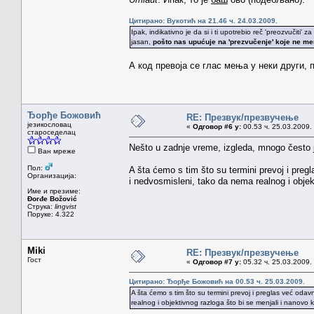
Цитирано: Вукотић на 21.46 ч. 24.03.2009.
Ipak, indikativno je da si i ti upotrebio reč 'preozvučiti'
jasan,
pošto nas upućuje na 'prezvučenje' koje ne men
А код превоја се глас мења у неки други, п
Ђорђе Божовић
RE: Презвук/презвучење
језикословац
«
Одговор #6 у:
00.53 ч. 25.03.2009.
староседелац
Nešto u zadnje vreme, izgleda, mnogo često ja
Ван мреже
Пол:
A šta ćemo s tim što su termini prevoj i pregl
Организација:
i nedvosmisleni, tako da nema realnog i objek
Име и презиме:
Đorđe Božović
Струка:
lingvist
Поруке: 4.322
Miki
RE: Презвук/презвучење
Гост
«
Одговор #7 у:
05.32 ч. 25.03.2009.
Цитирано: Ђорђе Божовић на 00.53 ч. 25.03.2009.
A šta ćemo s tim što su termini prevoj i preglas već odav
realnog i objektivnog razloga što bi se menjali i nanovo 