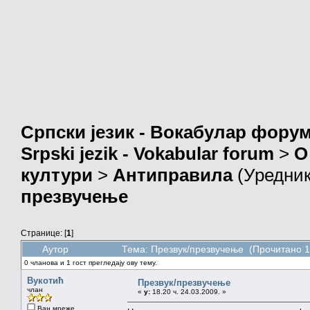
Српски језик - Вокабулар фору
Srpski jezik - Vokabular forum
>
О
култури
>
Антиправила
(Уредни
презвучење
Странице: [
1
]
Аутор
Тема: Презвук/презвучење (Прочитано 1
0 чланова и 1 гост прегледају ову тему.
Вукотић
Презвук/презвучење
члан
«
у:
18.20 ч. 24.03.2009. »
Ван мреже