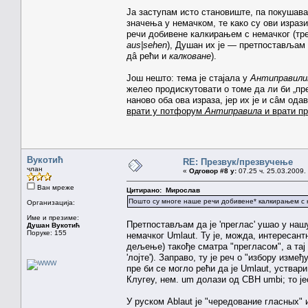
Ја заступам исто становиште, па покушава
значења у немачком, те како су ови израз
речи добивене калкирањем с немачког (тре
aus|sehen
), Душан их је — претпостављам 
дâ рећи и
калковане
).
Још нешто: тема је стајала у
Антиправили
желео продискутовати о томе да ли би „пр
наново оба ова израза, јер их је и сâм од
врати у потфорум
Антиправила
и врати п
Вукотић
RE: Презвук/презвучење
члан
«
Одговор #8 у:
07.25 ч. 25.03.2009.
Ван мреже
Цитирано: Мирослав
Пошто су многе наше речи добивене* калкирањем с 
Организација:
Име и презиме:
Претпостављам да је 'преглас' ушао у наш
Душан Вукотић
Поруке: 155
немачког Umlaut. Ту је, можда, интересантно 
дељење) такође сматра "прегласом", а тај 
'лојте'). Заправо, ту је реч о "избору измеђ
пре би се могло рећи да је Umlaut, уствари
Клугеу, нем. um долази од СВН umbi; то је
У руском Ablaut је "чередование гласных" 