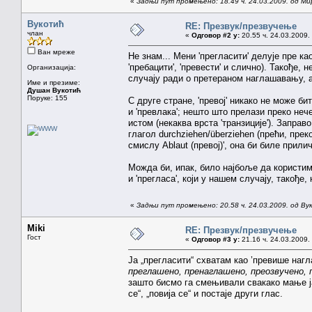
«
Задњи пут промењено: 18.49 ч. 24.03.2009. од Ми
Вукотић
RE: Презвук/презвучење
члан
«
Одговор #2 у:
20.55 ч. 24.03.2009.
Ван мреже
Не знам... Мени 'прегласити' делује пре као
'пребацити', 'превести' и слично). Такође, 
Организација:
случају ради о претераном наглашавању, а
Име и презиме:
Душан Вукотић
Поруке: 155
С друге стране, 'превој' никако не може б
и 'превлака'; нешто што прелази преко нече
истом (некаква врста 'транзиције'). Заправ
глагол durchziehen/überziehen (прећи, прек
смислу Ablaut (превој)', она би биле прили
Можда би, ипак, било најбоље да користимо
и 'прегласа', који у нашем случају, такође,
«
Задњи пут промењено: 20.58 ч. 24.03.2009. од В
Miki
RE: Презвук/презвучење
Гост
«
Одговор #3 у:
21.16 ч. 24.03.2009.
Ја „прегласити“ схватам као ’превише нагл
преглашено, пренаглашено, преозвучено, 
зашто бисмо га смењивали свакако мање
се“, „повија се“ и постаје други глас.