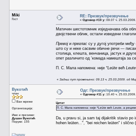
Miki
RE: Презвук/презвучење
Гост
«
Одговор #10 у:
09.07 ч. 25.03.2009.
Матичин шестотомник изједначава оба обл
двојствени облик, остали изведени глагол
Превој
и
преглас
су у дугој употреби међу
што су и неке сасвим обичне речи — писа
столица, клешта, венчаница, јастук и дру
опет различито од ’комада намештаја за с
П. С. Мала напомена: није
*Leüte
већ
Leute
«
Задњи пут промењено: 09.13 ч. 25.03.2009. од Ми
Вукотић
Одг: Презвук/презвучење
члан
«
Одговор #11 у:
10.40 ч. 25.03.2009.
Ван мреже
Цитат
П. С. Мала напомена: није *Leüte већ Leute, a рецимо
Организација:
Име и презиме:
Da, u pravu si, ja sam taj dijakritik stavio po 
Душан Вукотић
Поруке: 155
hohen leüten...", "bei reichen leüten" i sličn