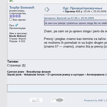
Ђорђе Божовић
Одг: Презвук/презвучење
језикословац
«
Одговор #12 у:
15.49 ч. 25.03.2009.
староседелац
Цитирано: Вукотић на 07.38 ч. 25.03.2009.
Ван мреже
Ja sam ovo pitanje i pokrenuo upravo stoga što ne misl
Пол:
Организација:
Znam, pa sam se ja upravo stoga i javio da od
Име и презиме:
Đorđe Božović
Prevoj i preglas znamo kao termine za tačn
Струка:
lingvist
Поруке: 4.322
ne možemo ih pomešati ni sa kojim drugim p
(znamo li? — znamo), znamo šta je prevoj (
Тагови:
Странице: [
1
]
Српски језик - Вокабулар форум
Srpski jezik - Vokabular forum
>
О српском језику и култури
>
Антиправила
(
Powered by SMF 1.