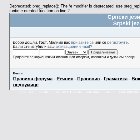
Deprecated: preg_replace(): The /e modifier is deprecated, use preg_re
runtime-created function on line 2
Српски јез
Srpski jez
Добро дошли,
Гост
. Молимо вас
пријавите се
или се
региструјте
.
Да ли сте изгубили ваш
активациони e-mail?
Пријавите се корисничким именом или имејлом, лозинком и дужином сесије
Вести
:
Правила форума
-
Речник
-
Правопис
-
Граматика
-
Вок
недоумице
ПОЧЕТНА
ПОМОЋ
ПРЕТРАГА ФОРУМА
КАЛЕНДАР
ТАГОВИ
ПРИЈАВЉИВА