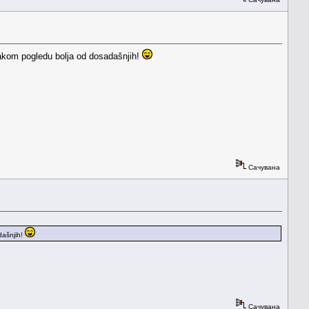
kom pogledu bolja od dosadašnjih!
Сачувана
ašnjih!
Сачувана