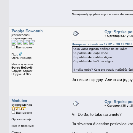
Ni najtemeljnije planiranje ne može da zamen
Ђорђе Божовић
Одг: Srpske po
језикословац
«
Одговор #37 у:
20
староседелац
Цитирано: alcesta на 17.02 ч. 30.12.2006
Ван мреже
Kako vama izgleda običnije da se kaže:
Ko polako ide, dalje dođe.
Пол:
Ko polako ide, daleko stigne.
Организација:
Ko polako ide, kući pre stigne.
Име и презиме:
Đorđe Božović
Ili nešto treće? Koju ste verziju najčešće čul
Струка:
lingvist
Поруке: 4.322
Ја нисам ниједну. Али знам једну
Maduixa
Одг: Srpske po
староседелац
«
Одговор #38 у:
20
Ван мреже
Vi, Đorđe, to tako razumete?
Организација:
Ja shvatam Alcestine poslovice kao
Име и презиме:
Струка: