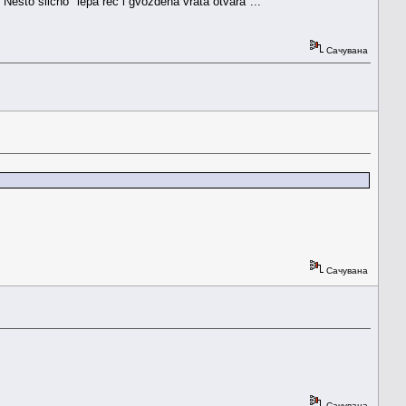
 Nešto slično "lepa reč i gvozdena vrata otvara"...
Сачувана
Сачувана
Сачувана