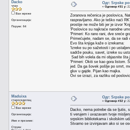
Dacko
Одг: Srpske po
члан
«
Одговор #31 у:
22
Ван мреже
Zoranova rečenica je poslovica, Nat
raspravljamo. Ako je teško naći RKT,
Организација:
prostije ne može biti jer je izvor 'K
Поруке: 64
'Poslovice su najkraće narodne umot
'Primeri: Ko rano rani, dve sreće g
Primećujete, nadam se, da se radi o
Evo šta knjiga kaže o izrekama:
'Izreke su po sažetosti i po ustalj
sadrže pouku, savet, izreke su ustal
Sad bih volela da mi objasnite šta j
'Primeri: Okiti se kao gora listom.
jed. Da ga šovek pošlje po smrt, mog
gluv u gajde. Pijan kao majka.
Ovi se izrazi, za razliku od poslovic
Maduixa
Одг: Srpske po
староседелац
«
Одговор #32 у:
22
Ван мреже
Dacko, nema potrebe da se ljutis, 
ti verujem i uvazavam tvoje mislje
Организација:
srpskim bibliotekama i skolskim u
Име и презиме:
Stvarno se izvinjavam ako si se ose
Струка: