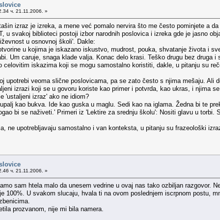
slovice
.34 ч. 21.11.2006. »
ašin izraz je izreka, a mene već pomalo nervira što me često pominjete a da 
 u svakoj biblioteci postoji izbor narodnih poslovica i izreka gde je jasno objaš
njiževnost u osnovnoj školi'. Dakle:
vorine u kojima je iskazano iskustvo, mudrost, pouka, shvatanje života i sve
rabi. Um caruje, snaga klade valja. Konac delo krasi. Teško drugu bez druga i s
 celovitim iskazima koji se mogu samostalno koristiti, dakle, u pitanju su re
enoj upotrebi veoma slične poslovicama, pa se zato često s njima mešaju. Ali 
jeni izrazi koji se u govoru koriste kao primer i potvrda, kao ukras, i njima se 
e 'ustaljeni izraz' ako ne idiom?
 Šupalj kao bukva. Ide kao guska u maglu. Sedi kao na iglama. Žedna bi te pr
ao bi se naživeti.' Primeri iz 'Lektire za srednju školu': Nositi glavu u torbi
a, ne upotrebljavaju samostalno i van konteksta, u pitanju su frazeološki izrazi
slovice
.46 ч. 21.11.2006. »
samo sam htela malo da unesem vedrine u ovaj nas tako ozbiljan razgovor. Ne
nje 100%. U svakom slucaju, hvala ti na ovom poslednjem iscrpnom postu, mno
dzbenicima.
tila prozvanom, nije mi bila namera.