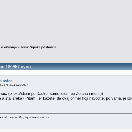
 и обичаји
> Тема:
Srpske poslovice
но 180957 пута)
slovice
.03 ч. 21.11.2006. »
nac.
(izreka/idiom po Dacku, samo idiom po Zoranu i meni:))
a sta izreka? Pitam, jer kazete, da ovaj primer koji navodite, po vama, je izre
i čistu sreću.
Murphy /Danov zakon/