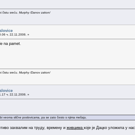
i čistu sreću.
Murphy /Danov zakon/
slovice
.06 ч. 22.11.2006. »
de na pamet.
i čistu sreću.
Murphy /Danov zakon/
slovice
.17 ч. 22.11.2006. »
rebi veoma slične poslovicama, pa se zato često s njima mešaju.
учтиво захвалим на труду, времену и
живцима
које је Дацко уложила у нас