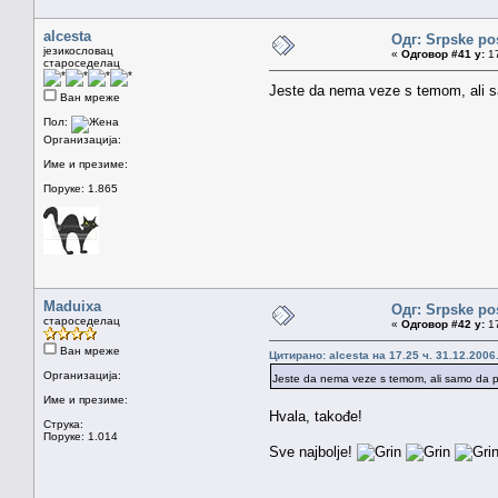
alcesta
Одг: Srpske po
језикословац
«
Одговор #41 у:
17
староседелац
Jeste da nema veze s temom, ali s
Ван мреже
Пол:
Организација:
Име и презиме:
Поруке: 1.865
Maduixa
Одг: Srpske po
староседелац
«
Одговор #42 у:
17
Ван мреже
Цитирано: alcesta на 17.25 ч. 31.12.2006
Организација:
Jeste da nema veze s temom, ali samo da po
Име и презиме:
Hvala, takođe!
Струка:
Поруке: 1.014
Sve najbolje!