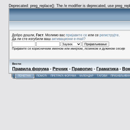
Deprecated: preg_replace(): The /e modifier is deprecated, use preg_re
Добро дошли,
Гост
. Молимо вас
пријавите се
или се
региструјте
.
Да ли сте изгубили ваш
активациони e-mail?
Пријавите се корисничким именом или имејлом, лозинком и дужином сесије
Вести
:
Правила форума
-
Речник
-
Правопис
-
Граматика
-
Вок
ПОЧЕТНА
ПОМОЋ
ПРЕТРАГА ФОРУМА
КАЛЕНДАР
ТАГОВИ
ПРИЈАВЉИВА