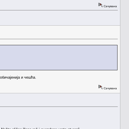
Сачувана
уобичајенија и чешћа.
Сачувана