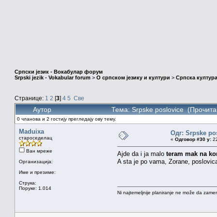
Српски језик - Вокабулар форум
Srpski jezik - Vokabular forum
>
О српском језику и култури
>
Српска култура
Странице:
1
2
[
3
]
4
5
Све
Аутор
Тема: Srpske poslovice (Прочита
0 чланова и 2 гостију прегледају ову тему.
Maduixa
Одг: Srpske po
староседелац
«
Одговор #30 у:
22
Ван мреже
Ajde da i ja malo
teram mak na ko
A sta je po vama, Zorane, poslovica 
Организација:
Име и презиме:
Струка:
Поруке: 1.014
Ni najtemeljnije planiranje ne može da zamen