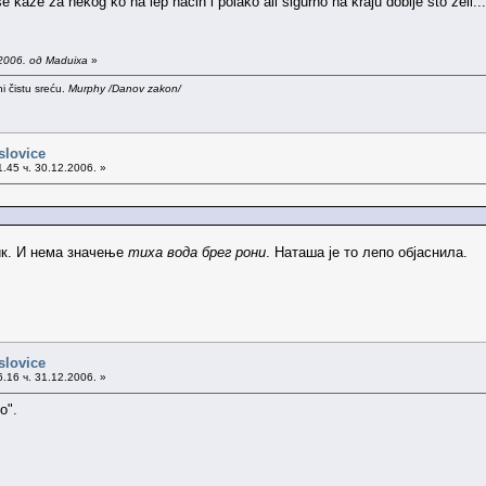
kaže za nekog ko na lep način i polako ali sigurno na kraju dobije što želi...
2006. од Maduixa
»
i čistu sreću.
Murphy /Danov zakon/
slovice
.45 ч. 30.12.2006. »
лик. И нема значење
тиха вода брег рони
. Наташа је то лепо објаснила.
slovice
.16 ч. 31.12.2006. »
о".