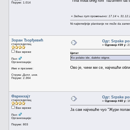
"Tiha voda breg roni" razumem da se 
Поруке: 1.014
«
Задњи пут промењено: 17.14 ч. 31.12.
Ni najtemeljnije planiranje ne može da zamen
Зоран Ђорђевић
Одг: Srpske po
староседелац
«
Одговор #39 у:
21
Ван мреже
Цитат
Ko polako ide, daleko stigne.
Пол:
Организација:
Ово је, чини ми се, најчешћи об
Име и презиме:
Струка:
Дипл. инж.
Поруке: 2.364
Фаренхајт
Одг: Srpske po
староседелац
«
Одговор #40 у:
16
Ван мреже
Ја сам најчешће чуо "Жури полак
Пол:
Организација:
Поруке: 803