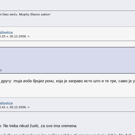
i čistu sreću.
Murphy /Danov zakon/
slovice
.25 ч. 30.12.2006. »
.
i?
 другу:
тија вода бријег рони
, која је заправо исто што и те три, само је 
slovice
.41 ч. 30.12.2006. »
: Ne treba nikud žuriti, za sve ima vremena.