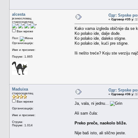
alcesta
Одг: Srpske po
језикословац
«
Одговор #35 у:
17
староседелац
Kako vama izgleda običnije da se 
Ван мреже
Ko polako ide, dalje dođe.
Ko polako ide, daleko stigne.
Пол:
Ko polako ide, kući pre stigne.
Организација:
Име и презиме:
Ili nešto treće? Koju ste verziju naj
Поруке: 1.865
Maduixa
Одг: Srpske po
староседелац
«
Одговор #36 у:
17
Ван мреже
Ja, vala, ni jednu...
Организација:
Ali sam čula:
Име и презиме:
Струка:
Preko preče, naokolo bliže.
Поруке: 1.014
Nije baš isto, ali slično jeste.