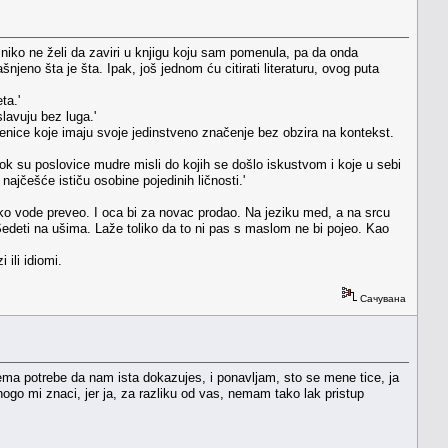
niko ne želi da zaviri u knjigu koju sam pomenula, pa da onda
njeno šta je šta. Ipak, još jednom ću citirati literaturu, ovog puta
ta.'
lavuju bez luga.'
čenice koje imaju svoje jedinstveno značenje bez obzira na kontekst.
dok su poslovice mudre misli do kojih se došlo iskustvom i koje u sebi
najčešće ističu osobine pojedinih ličnosti.'
eko vode preveo. I oca bi za novac prodao. Na jeziku med, a na srcu
. Sedeti na ušima. Laže toliko da to ni pas s maslom ne bi pojeo. Kao
 ili idiomi.
Сачувана
ma potrebe da nam ista dokazujes, i ponavljam, sto se mene tice, ja
go mi znaci, jer ja, za razliku od vas, nemam tako lak pristup