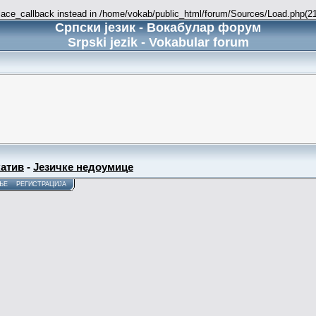
place_callback instead in /home/vokab/public_html/forum/Sources/Load.php(216
Српски језик - Вокабулар форум
Srpski jezik - Vokabular forum
атив
-
Језичке недоумице
ЊЕ
РЕГИСТРАЦИЈА