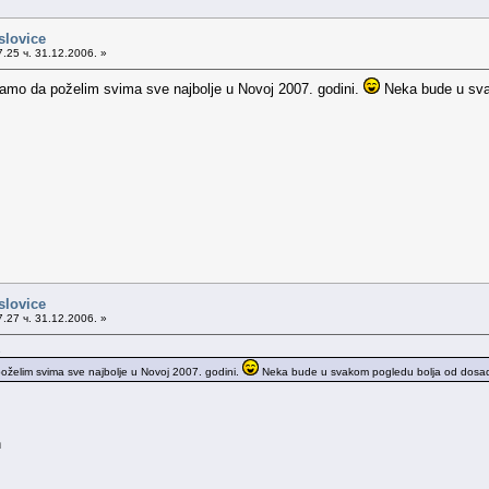
slovice
.25 ч. 31.12.2006. »
amo da poželim svima sve najbolje u Novoj 2007. godini.
Neka bude u sva
slovice
.27 ч. 31.12.2006. »
.
želim svima sve najbolje u Novoj 2007. godini.
Neka bude u svakom pogledu bolja od dosad