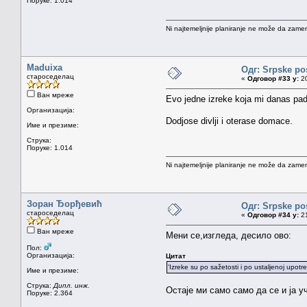
Поруке: 1.014
Ni najtemeljnije planiranje ne može da zamen
Maduixa
Одг: Srpske po
староседелац
«
Одговор #33 у:
20
Ван мреже
Evo jedne izreke koja mi danas pa
Организација:
Dodjose divlji i oterase domace.
Име и презиме:
Струка:
Поруке: 1.014
Ni najtemeljnije planiranje ne može da zamen
Зоран Ђорђевић
Одг: Srpske po
староседелац
«
Одговор #34 у:
21
Ван мреже
Мени се,изгледа, десило ово:
Пол:
Организација:
Цитат
'Izreke su po sažetosti i po ustaljenoj upot
Име и презиме:
Струка:
Дипл. инж.
Остаје ми само само да се и ја 
Поруке: 2.364