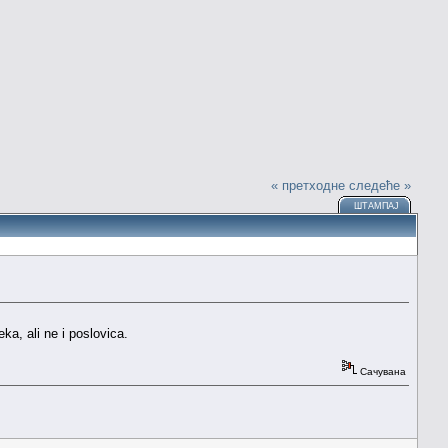
« претходне
следеће »
ШТАМПАЈ
ka, ali ne i poslovica.
Сачувана