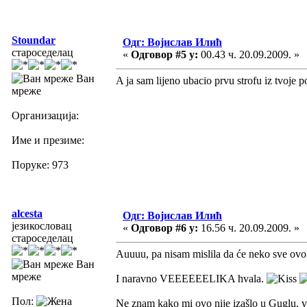
Stoundar
Одг: Војислав Илић
староседелац
«
Одговор #5 у:
00.43 ч. 20.09.2009. »
Ван
A ja sam lijeno ubacio prvu strofu iz tvoje
мреже
Организација:
Име и презиме:
Поруке: 973
alcesta
Одг: Војислав Илић
језикословац
«
Одговор #6 у:
16.56 ч. 20.09.2009. »
староседелац
Auuuu, pa nisam mislila da će neko sve ovo p
Ван
мреже
I naravno VEEEEEELIKA hvala.
Пол:
Ne znam kako mi ovo nije izašlo u Guglu, ve