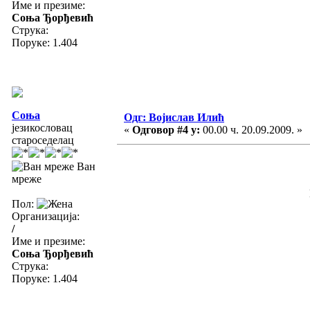
Име и презиме:
Соња Ђорђевић
Струка:
Поруке: 1.404
Соња
Одг: Војислав Илић
језикословац
«
Одговор #4 у:
00.00 ч. 20.09.2009. »
староседелац
Ван
мреже
Пол:
Организација:
/
Име и презиме:
Соња Ђорђевић
Струка:
Поруке: 1.404