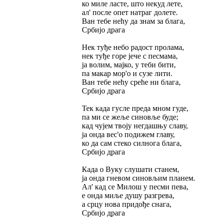
ко миле ласте, што некуд лете,
ал' после опет натраг долете.
Ван тебе нећу да знам за блага,
Србијо драга
Нек туђе небо радост пролама,
нек туђе горе јече с песмама,
ја волим, мајко, у теби бити,
па макар мор'о и сузе лити.
Ван тебе нећу среће ни блага,
Србијо драга
Тек када гусле преда мном гуде,
па ми се жеље синовље буде;
кад чујем твоју негдашњу славу,
ја онда вес'о подижем главу,
ко да сам стеко силнога блага,
Србијо драга
Када о Вуку слушати станем,
ја онда гневом синовљим планем.
Ал' кад се Милош у песми пева,
е онда миље душу разгрева,
а срцу нова придође снага,
Србијо драга