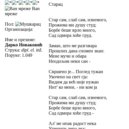
Старац
Ван
мреже
Стар сам, слаб сам, изнемого,
Пол:
Прожима ми душу студ;
Организација:
Борбе беше врло много,
Сад одмора хоће груд.
Име и презиме:
Дарко Новаковић
Заман, што ме разговара
Струка:
dipl. el. inž.
Прошлих дана спомен знан:
Поруке: 1.049
Мене мучи и обара
Неодољив неки сан -
Свршено је... Поглед тужан
Укочено на свет сја:
Видим да већ није нужан
Нит' ко мени, - ни ком ја
Стар сам, слаб сам, изнемого,
Прожима ми душу студ;
Борбе беше врло много,
Сад одмора хоће груд -
Ал' ме ипак радост нека
Утешити лепо зна: