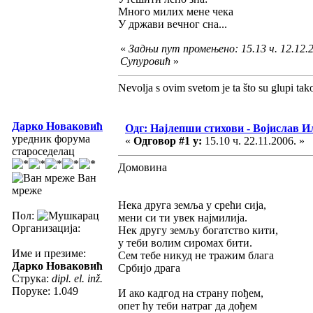
Много милих мене чека
У држави вечног сна...
«
Задњи пут промењено: 15.13 ч. 12.12.
Супуровић
»
Nevolja s ovim svetom je ta što su glupi tak
Дарко Новаковић
Одг: Најлепши стихови - Војислав И
уредник форума
«
Одговор #1 у:
15.10 ч. 22.11.2006. »
староседелац
Домовина
Ван
мреже
Нека друга земља у срећи сија,
Пол:
мени си ти увек најмилија.
Организација:
Нек другу земљу богатство кити,
у теби волим сиромах бити.
Име и презиме:
Сем тебе никуд не тражим блага
Дарко Новаковић
Србијо драга
Струка:
dipl. el. inž.
Поруке: 1.049
И ако кадгод на страну пођем,
опет ћу теби натраг да дођем