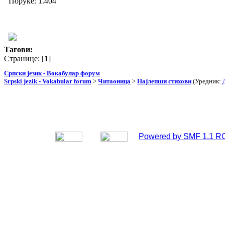
Поруке: 1.404
Тагови:
Странице: [
1
]
Српски језик - Вокабулар форум
Srpski jezik - Vokabular forum
>
Читаоница
>
Најлепши стихови
(Уредник:
Powered by SMF 1.1 R