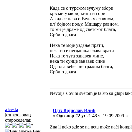
Када се о турском зулуму збори,
крв ми узаври, кипи и гори.
А кад се пева о Вељку славном,
ил' бојном пољу, Мишару равном,
то ми је драже од светског блага,
Србијо драга
Нека те моје уздање прати,
нек ти се негдашња слава врати
Нека те туга занавек мине,
нека ти сунце занавек сине
Од тога већег не тражим блага,
Србијо драга
Nevolja s ovim svetom je ta što su glupi tak
alcesta
Одг: Војислав Илић
језикословац
«
Одговор #2 у:
21.48 ч. 19.09.2009. »
староседелац
Zna li neko gde se na netu može naći kompl
Ван