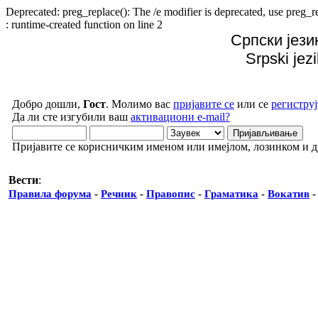
Deprecated: preg_replace(): The /e modifier is deprecated, use preg
: runtime-created function on line 2
Српски јези
Srpski jez
Добро дошли,
Гост
. Молимо вас
пријавите се
или се
региструј
Да ли сте изгубили ваш
активациони e-mail?
Пријавите се корисничким именом или имејлом, лозинком и 
Вести
:
Правила форума
-
Речник
-
Правопис
-
Граматика
-
Вокатив