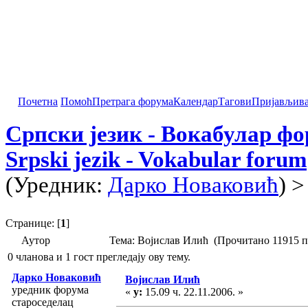
Почетна
Помоћ
Претрага форума
Календар
Тагови
Пријављив
Српски језик - Вокабулар ф
Srpski jezik - Vokabular forum
(Уредник:
Дарко Новаковић
) 
Странице: [
1
]
Аутор
Тема: Војислав Илић (Прочитано 11915 п
0 чланова и 1 гост прегледају ову тему.
Дарко Новаковић
Војислав Илић
уредник форума
«
у:
15.09 ч. 22.11.2006. »
староседелац