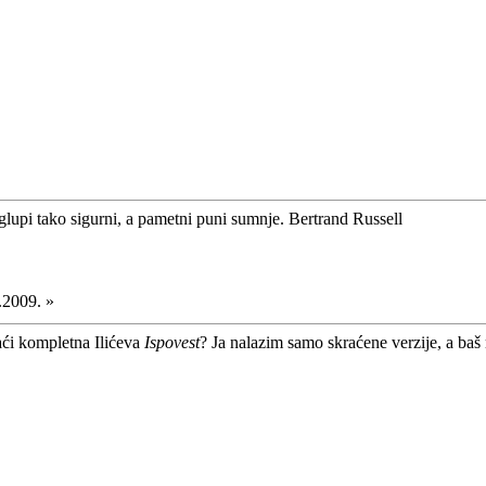
glupi tako sigurni, a pametni puni sumnje. Bertrand Russell
.2009. »
aći kompletna Ilićeva
Ispovest
? Ja nalazim samo skraćene verzije, a baš