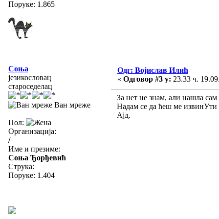
Поруке: 1.865
Соња
Одг: Војислав Илић
језикословац
«
Одговор #3 у:
23.33 ч. 19.09
староседелац
За нет не знам, али нашла сам
Ван мреже
Надам се да ћеш ме извинУти а
Ајд.
Пол:
Организација:
/
Име и презиме:
Соња Ђорђевић
Струка:
Поруке: 1.404