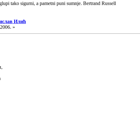
glupi tako sigurni, a pametni puni sumnje. Bertrand Russell
јислав Илић
.2006. »
и,
а