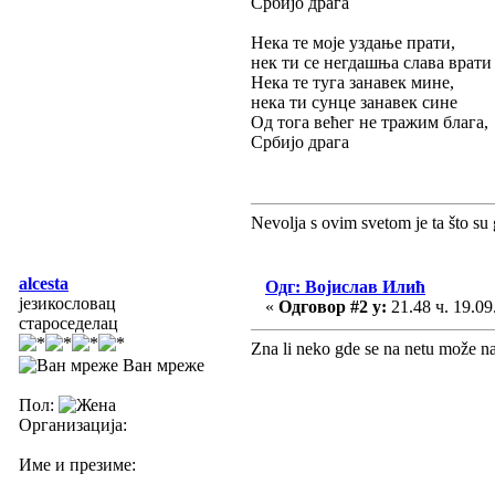
Србијо драга
Нека те моје уздање прати,
нек ти се негдашња слава врати
Нека те туга занавек мине,
нека ти сунце занавек сине
Од тога већег не тражим блага,
Србијо драга
Nevolja s ovim svetom je ta što su 
alcesta
Одг: Војислав Илић
језикословац
«
Одговор #2 у:
21.48 ч. 19.09
староседелац
Zna li neko gde se na netu može n
Ван мреже
Пол:
Организација:
Име и презиме: