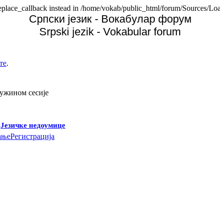
replace_callback instead in /home/vokab/public_html/forum/Sources/Loa
Српски језик - Вокабулар форум
Srpski jezik - Vokabular forum
те
.
дужином сесије
-
Језичке недоумице
ање
Регистрација