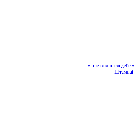
« претходне
следеће »
Штампај