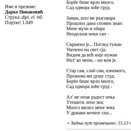
Борбе беше врло много,
Име и презиме:
Сад одмора хоће груд.
Дарко Новаковић
Струка:
dipl. el. inž.
Заман, што ме разговара
Поруке: 1.049
Прошлих дана спомен знан:
Мене мучи и обара
Неодољив неки сан -
Свршено је... Поглед тужан
Укочено на свет сја:
Видим да већ није нужан
Нит' ко мени, - ни ком ја
Стар сам, слаб сам, изнемого,
Прожима ми душу студ;
Борбе беше врло много,
Сад одмора хоће груд -
Ал' ме ипак радост нека
Утешити лепо зна:
Много милих мене чека
У држави вечног сна...
«
Задњи пут промењено: 15.13 ч