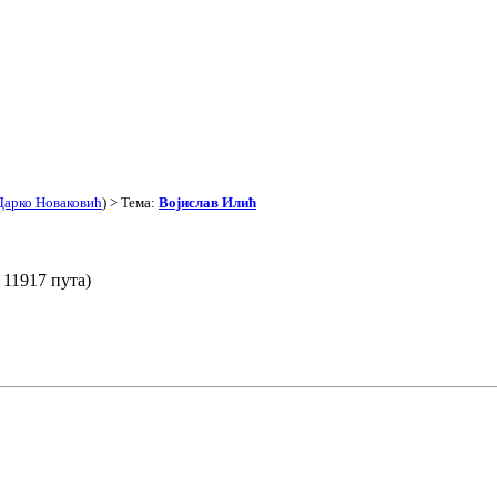
Дарко Новаковић
) > Тема:
Војислав Илић
11917 пута)