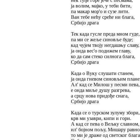
нек туђе горе јече с песмама,
ја волим, мајко, у теби бити,
па макар мор'о и сузе лити.
Ван тебе нећу среће ни блага,
Србијо драга
Тек када гусле преда мном гуде,
па ми се жеље синовље буде;
кад чујем твоју негдашњу славу,
ја онда вес'о подижем главу,
ко да сам стеко силнога блага,
Србијо драга
Када о Вуку слушати станем,
ја онда гневом синовљим плане
Ал' кад се Милош у песми пева,
е онда миље душу разгрева,
а срцу нова придође снага,
Србијо драга
Када се о турском зулуму збори,
крв ми узаври, кипи и гори.
А кад се пева о Вељку славном,
ил' бојном пољу, Мишару равно
то ми је драже од светског блага