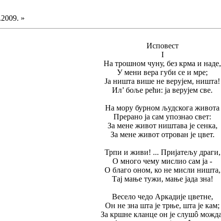
.2009. »
Исповест
I
На трошном чуну, без крма и наде,
У мени вера губи се и мре;
Ја ништа више не верујем, ништа!
Ил’ боље рећи: ја верујем све.
На мору бурном људскога живота
Прерано ја сам упознао свет:
За мене живот ништава је сенка,
За мене живот отрован је цвет.
Трпи и живи! ... Пријатељу драги,
О много чему мислио сам ја -
О благо оном, ко не мисли ништа,
Тај мање тужи, мање јада зна!
Весело чедо Аркадије цветне,
Он не зна шта је трње, шта је кам;
За кршне кланце он је слушô можда