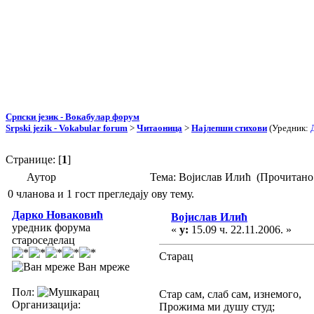
Српски језик - Вокабулар форум
Srpski jezik - Vokabular forum
>
Читаоница
>
Најлепши стихови
(Уредник:
Странице: [
1
]
Аутор
Тема: Војислав Илић (Прочитано 
0 чланова и 1 гост прегледају ову тему.
Дарко Новаковић
Војислав Илић
уредник форума
«
у:
15.09 ч. 22.11.2006. »
староседелац
Старац
Ван мреже
Пол:
Стар сам, слаб сам, изнемого,
Организација:
Прожима ми душу студ;