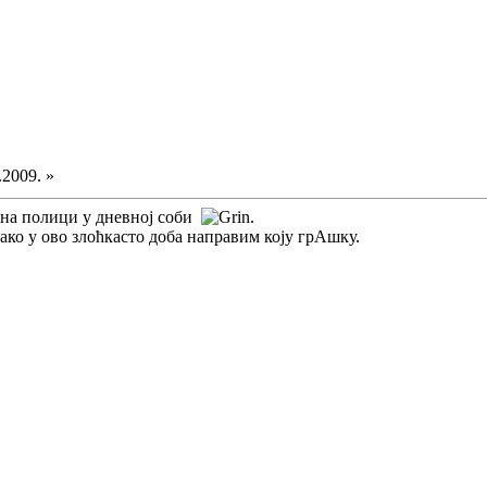
.2009. »
 на полици у дневној соби
.
ко у ово злоћкасто доба направим коју грАшку.