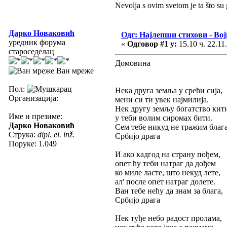
Nevolja s ovim svetom je ta što su 
Дарко Новаковић
Одг: Најлепши стихови - Во
уредник форума
«
Одговор #1 у:
15.10 ч. 22.11
староседелац
Домовина
Ван мреже
Пол:
Нека друга земља у срећи сија,
Организација:
мени си ти увек најмилија.
Нек другу земљу богатство кит
Име и презиме:
у теби волим сиромах бити.
Дарко Новаковић
Сем тебе никуд не тражим благ
Струка:
dipl. el. inž.
Србијо драга
Поруке: 1.049
И ако кадгод на страну пођем,
опет ћу теби натраг да дођем
ко миле ласте, што некуд лете,
ал' после опет натраг долете.
Ван тебе нећу да знам за блага,
Србијо драга
Нек туђе небо радост пролама,