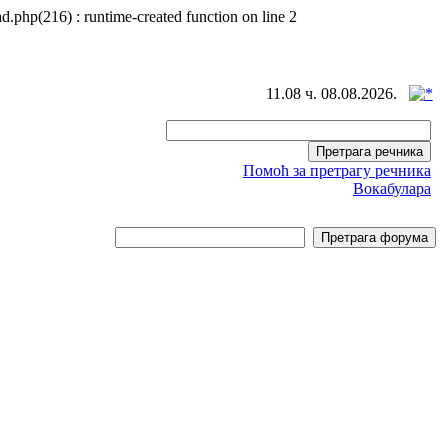
d.php(216) : runtime-created function on line 2
11.08 ч. 08.08.2026.
Помоћ за претрагу речника
Вокабулара