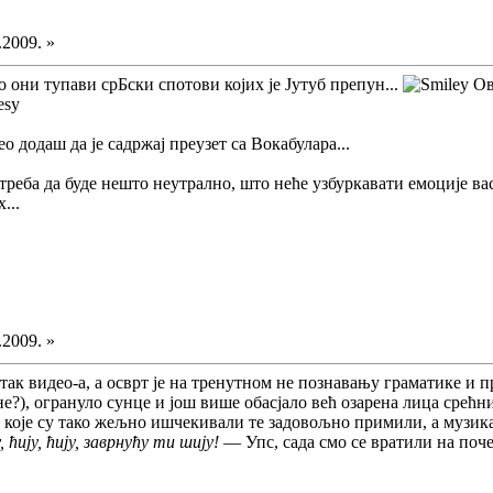
.2009. »
о они тупави срБски спотови којих је Јутуб препун...
Ов
ео додаш да је садржај преузет са Вокабулара...
треба да буде нешто неутрално, што неће узбуркавати емоције в
...
.2009. »
етак видео-а, а осврт је на тренутном не познавању граматике и
не?), огрануло сунце и још више обасјало већ озарена лица срећ
 које су тако жељно ишчекивали те задовољно примили, а музика 
, ћију, ћију, заврнућу ти шију!
— Упс, сада смо се вратили на поче