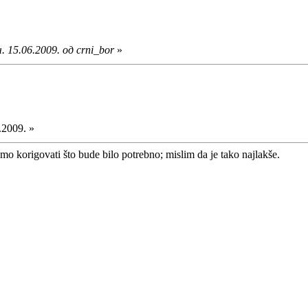
 15.06.2009. од crni_bor
»
.2009. »
mo korigovati što bude bilo potrebno; mislim da je tako najlakše.