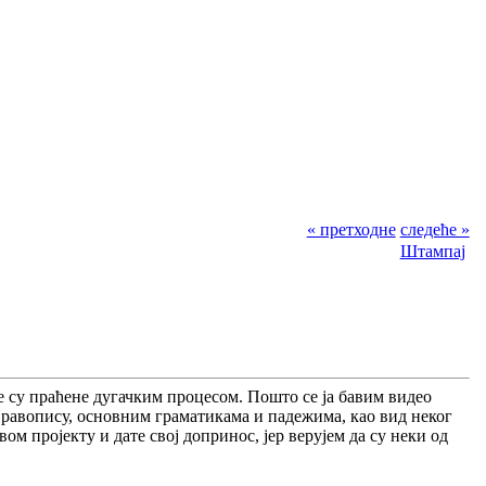
« претходне
следеће »
Штампај
је су праћене дугачким процесом. Пошто се ја бавим видео
Правопису, основним граматикама и падежима, као вид неког
вом пројекту и дате свој допринос, јер верујем да су неки од