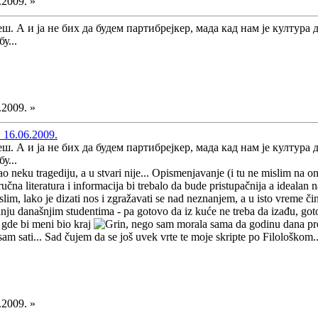
.2009. »
. А и ја не бих да будем партибрејкер, мада кад нам је култура 
у...
.2009. »
 16.06.2009.
. А и ја не бих да будем партибрејкер, мада кад нам је култура 
у...
kao neku tragediju, a u stvari nije... Opismenjavanje (i tu ne mislim na o
učna literatura i informacija bi trebalo da bude pristupačnija a idealan na
slim, lako je dizati nos i zgražavati se nad neznanjem, a u isto vreme čini
anju današnjim studentima - pa gotovo da iz kuće ne treba da izađu, go
 gde bi meni bio kraj
, nego sam morala sama da godinu dana pro
am sati... Sad čujem da se još uvek vrte te moje skripte po Filološkom..
.2009. »