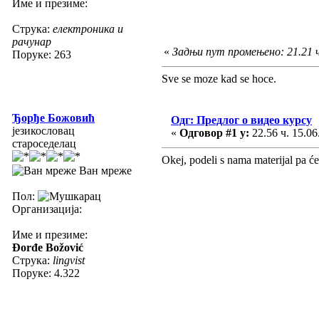
Име и презиме:
Струка:
електроника и
рачунар
«
Задњи пут промењено: 21.21 ч.
Поруке: 263
Sve se moze kad se hoce.
Ђорђе Божовић
Одг: Предлог о видео курсу
језикословац
«
Одговор #1 у:
22.56 ч. 15.06
староседелац
Okej, podeli s nama materijal pa će
Ван мреже
Пол:
Организација:
Име и презиме:
Đorđe Božović
Струка:
lingvist
Поруке: 4.322