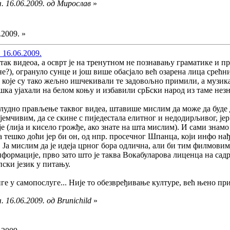
. 16.06.2009. од Мирослав
»
.2009. »
 16.06.2009.
етак видеоа, а осврт је на тренутном не познавању граматике и 
не?), огрануло сунце и још више обасјало већ озарена лица срећ
 које су тако жељно ишчекивали те задовољно примили, а музика 
ишка ујахали на белом коњу и избавили срБски народ из таме незн
алудно прављење таквог видеа, штавише мислим да може да буде д
емчивим, да се скине с пиједестала елитног и недодирљивог, јер
 (лија и кисело грожђе, ако знате на шта мислим). И сами знамо 
тешко доћи јер би он, од нпр. просечног Шпанца, који инфо нађе
. Ја мислим да је идеја црног бора одлична, али би тим филмовим
нформације, прво зато што је таква Вокабуларова лиценца на сад
пски језик у питању.
иге у самопослуге... Није то обезвређивање културе, већ њено п
 16.06.2009. од Brunichild
»