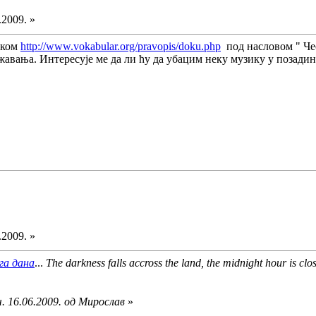
.2009. »
нком
http://www.vokabular.org/pravopis/doku.php
под насловом " Чес
авања. Интересује ме да ли ћу да убацим неку музику у позадин
.2009. »
га дана
...
The darkness falls accross the land, the midnight hour is clos
. 16.06.2009. од Мирослав
»