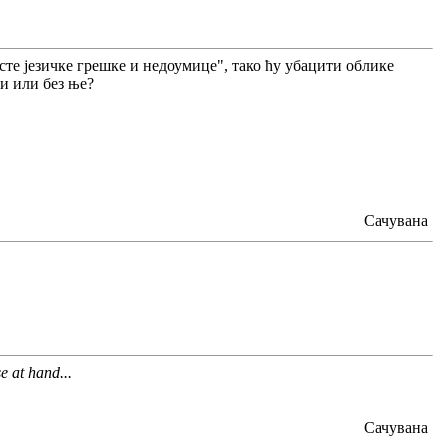
те језичке грешке и недоумице", тако ћу убацити облике
и или без ње?
Сачувана
e at hand...
Сачувана