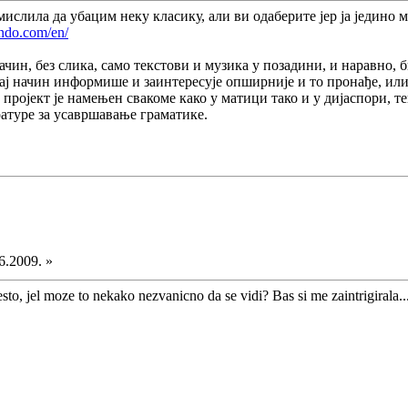
омислила да убацим неку класику, али ви одаберите јер ја једино
ndo.com/en/
ачин, без слика, само текстови и музика у позадини, и наравно, би
вај начин информише и заинтересује опширније и то пронађе, или
 пројект је намењен свакоме како у матици тако и у дијаспори, 
атуре за усавршавање граматике.
6.2009. »
sto, jel moze to nekako nezvanicno da se vidi? Bas si me zaintrigirala..