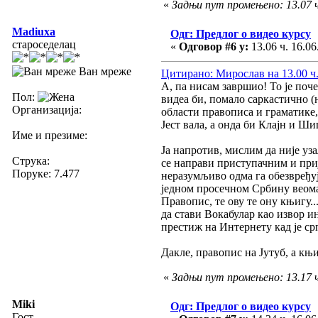
«
Задњи пут промењено: 13.07 ч
Madiuxa
Одг: Предлог о видео курсу
староседелац
«
Одговор #6 у:
13.06 ч. 16.06
Ван мреже
Цитирано: Мирослав на 13.00 ч.
А, па нисам завршио! То је поч
Пол:
видеа би, помало саркастично (
Организација:
области правописа и граматике,
Јест вала, а онда би Клајн и Ш
Име и презиме:
Ја напротив, мислим да није уз
Струка:
се направи приступачним и приј
Поруке: 7.477
неразумљиво одма га обезвређује
једном просечном Србину веома 
Правопис, те ову те ону књигу..
да стави Вокабулар као извор и
престиж на Интернету кад је ср
Дакле, правопис на Јутуб, а књ
«
Задњи пут промењено: 13.17 ч.
Miki
Одг: Предлог о видео курсу
Гост