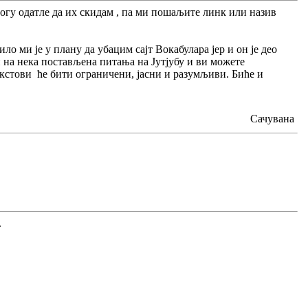
 могу одатле да их скидам , па ми пошаљите линк или назив
ло ми је у плану да убацим сајт Вокабулара јер и он је део
 на нека постављена питања на Јутјубу и ви можете
текстови ће бити ограничени, јасни и разумљиви. Биће и
Сачувана
.