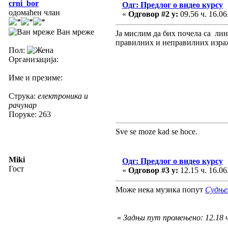
crni_bor
Одг: Предлог о видео курсу
одомаћен члан
«
Одговор #2 у:
09.56 ч. 16.06
Ван мреже
Ја мислим да бих почела са ли
правилних и неправилних израж
Пол:
Организација:
Име и презиме:
Струка:
електроника и
рачунар
Поруке: 263
Sve se moze kad se hoce.
Miki
Одг: Предлог о видео курсу
Гост
«
Одговор #3 у:
12.15 ч. 16.06
Може нека музика попут
Судње
«
Задњи пут промењено: 12.18 ч