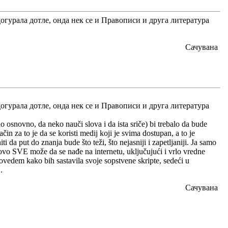
догурала дотле, онда нек се и Правописи и друга литература
Сачувана
догурала дотле, онда нек се и Правописи и друга литература
no osnovno, da neko nauči slova i da ista sriče) bi trebalo da bude
čin za to je da se koristi medij koji je svima dostupan, a to je
ti da put do znanja bude što teži, što nejasniji i zapetljaniji. Ja samo
tovo SVE može da se nađe na internetu, uključujući i vrlo vredne
vedem kako bih sastavila svoje sopstvene skripte, sedeći u
.
Сачувана