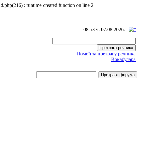
d.php(216) : runtime-created function on line 2
08.53 ч. 07.08.2026.
Помоћ за претрагу речника
Вокабулара