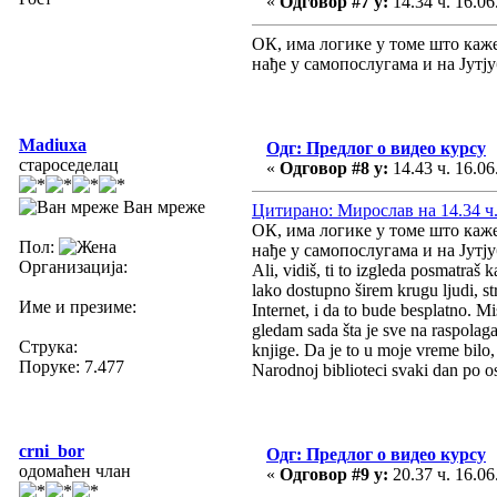
«
Одговор #7 у:
14.34 ч. 16.06
ОК, има логике у томе што кажеш
нађе у самопослугама и на Јутјуб
Madiuxa
Одг: Предлог о видео курсу
староседелац
«
Одговор #8 у:
14.43 ч. 16.06
Ван мреже
Цитирано: Мирослав на 14.34 ч.
ОК, има логике у томе што кажеш
Пол:
нађе у самопослугама и на Јутјуб
Организација:
Ali, vidiš, ti to izgleda posmatraš 
lako dostupno širem krugu ljudi, str
Име и презиме:
Internet, i da to bude besplatno. Mi
gledam sada šta je sve na raspolag
Струка:
knjige. Da je to u moje vreme bilo,
Поруке: 7.477
Narodnoj biblioteci svaki dan po os
crni_bor
Одг: Предлог о видео курсу
одомаћен члан
«
Одговор #9 у:
20.37 ч. 16.06