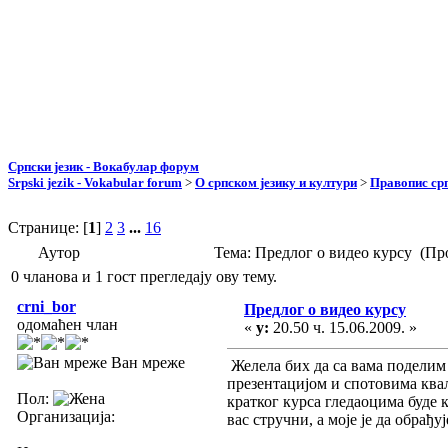
Српски језик - Вокабулар форум
Srpski jezik - Vokabular forum
>
О српском језику и култури
>
Правопис срп
Странице: [
1
]
2
3
...
16
Аутор
Тема: Предлог о видео курсу (Пр
0 чланова и 1 гост прегледају ову тему.
crni_bor
Предлог о видео курсу
одомаћен члан
«
у:
20.50 ч. 15.06.2009. »
Ван мреже
Желела бих да са вама поделим 
презентацијом и спотовима квал
Пол:
кратког курса гледаоцима буде к
Организација:
вас стручни, а моје је да обрађ