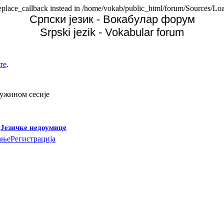
replace_callback instead in /home/vokab/public_html/forum/Sources/Loa
Српски језик - Вокабулар форум
Srpski jezik - Vokabular forum
те
.
дужином сесије
-
Језичке недоумице
ање
Регистрација