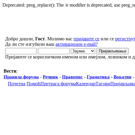
Deprecated: preg_replace(): The /e modifier is deprecated, use preg_
Добро дошли,
Гост
. Молимо вас
пријавите се
или се
региструј
Да ли сте изгубили ваш
активациони e-mail?
Пријавите се корисничким именом или имејлом, лозинком и 
Вести
:
Правила форума
-
Речник
-
Правопис
-
Граматика
-
Вокатив
Почетна
Помоћ
Претрага форума
Календар
Тагови
Пријављив