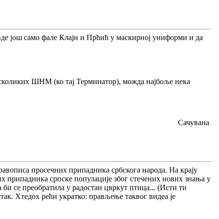
де још само фале Клајн и Прћић у маскирној униформи и да
асколиких ШНМ (ко тај Терминатор), можда најбоље нека
Сачувана
 правописа просечних припадника србскога народа. На крају
них припадника српске популације због стечених нових знања у
би се преобратила у радостан цвркут птица... (Исти ти
так. Хтедох рећи укратко: прављење таквог видеа је