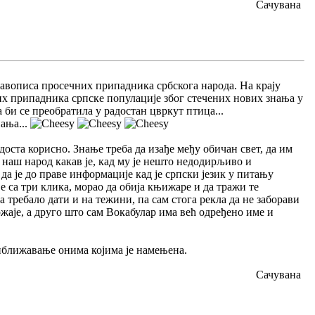
Сачувана
правописа просечних припадника србскога народа. На крају
них припадника српске популације због стечених нових знања у
би се преобратила у радостан цвркут птица...
ања...
оста корисно. Знање треба да изађе међу обичан свет, да им
 наш народ какав је, кад му је нешто недодирљиво и
да је до праве информације кад је српски језик у питању
 са три клика, морао да обија књижаре и да тражи те
а требало дати и на тежини, па сам стога рекла да не заборави
ржаје, а друго што сам Вокабулар има већ одређено име и
риближавање онима којима је намењена.
Сачувана