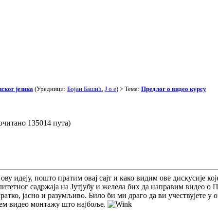
ског језика
(Уредници:
Бојан Башић
,
J o e
) > Тема:
Предлог о видео курсу
очитано 135014 пута)
ову идеју, пошто пратим овај сајт и како видим ове дискусије ко
итетног садржаја на Јутјубу и желела бих да направим видео о 
ратко, јасно и разумљиво. Било би ми драго да ви учествујете у о
ујем видео монтажу што најбоље.