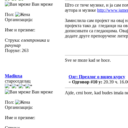
Ван мреже
Што се тиче музике, и ја сам п
аутора и музике
http://www.jame
Пол:
Организација:
Замислила сам пројект на овај н
пројекта тако да гледаоци на о
Име и презиме:
дописивати са гледаоцима. Овај
додате друге препоручене литер
Струка:
електроника и
рачунар
Поруке: 263
Sve se moze kad se hoce.
Madiuxa
Одг: Предлог о видео курсу
староседелац
«
Одговор #10 у:
20.39 ч. 16.0
Ван мреже
Ajde, crni bore, kad budes imala ne
Пол:
Организација:
Име и презиме:
Струка: