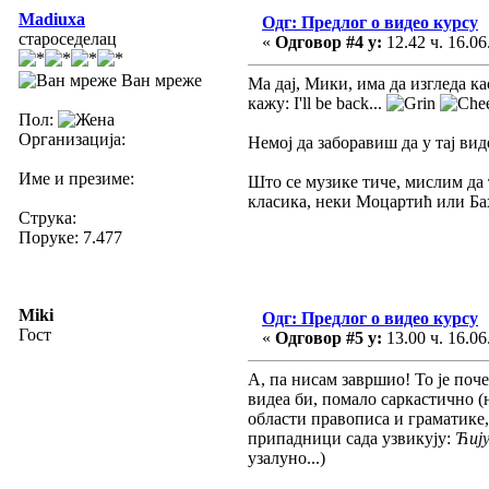
Madiuxa
Одг: Предлог о видео курсу
староседелац
«
Одговор #4 у:
12.42 ч. 16.06
Ван мреже
Ма дај, Мики, има да изгледа ка
кажу: I'll be back...
Пол:
Организација:
Немој да заборавиш да у тај вид
Име и презиме:
Што се музике тиче, мислим да 
класика, неки Моцартић или Бах
Струка:
Поруке: 7.477
Miki
Одг: Предлог о видео курсу
Гост
«
Одговор #5 у:
13.00 ч. 16.06
А, па нисам завршио! То је поч
видеа би, помало саркастично (
области правописа и граматике,
припадници сада узвикују:
Ћију
узалуно...)