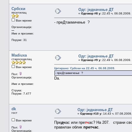
Србски
Одг: једначење ДТ
посетилац
«
Одговор #8 у:
22.45 ч. 06.08.2009.
Ван мреже
- преДтакмичење ?
Организација:
---
Име и презиме:
Поруке: 31
Madiuxa
Одг: једначење ДТ
староседелац
«
Одговор #9 у:
22.49 ч. 06.08.2009.
Ван мреже
Цитирано: Србски на 22.45 ч. 06.08.2009.
- преДтакмичење ?
Пол:
Организација:
Da.
Име и презиме:
Струка:
Поруке: 7.477
dk
Одг: једначење ДТ
гост
«
Одговор #10 у:
14.43 ч. 07.08.2009.
Ван мреже
Пре
дч
ас или пре
тч
ас? На 207. страни св
правилан облик
претчас
.
Пол:
Организација: