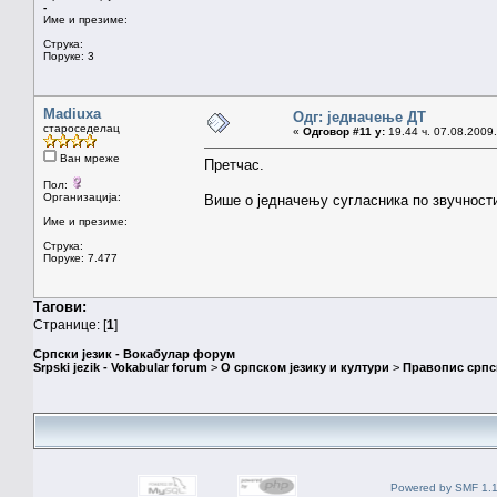
-
Име и презиме:
Струка:
Поруке: 3
Madiuxa
Одг: једначење ДТ
староседелац
«
Одговор #11 у:
19.44 ч. 07.08.2009.
Ван мреже
Претчас.
Пол:
Организација:
Више о једначењу сугласника по звучност
Име и презиме:
Струка:
Поруке: 7.477
Тагови:
Странице: [
1
]
Српски језик - Вокабулар форум
Srpski jezik - Vokabular forum
>
О српском језику и култури
>
Правопис српск
Powered by SMF 1.