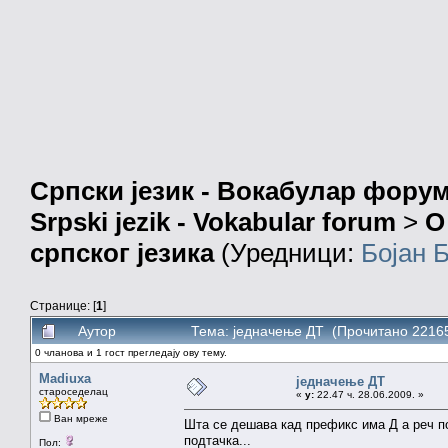
Српски језик - Вокабулар фору
Srpski jezik - Vokabular forum
>
О
српског језика
(Уредници:
Бојан 
Странице: [
1
]
Аутор
Тема: једначење ДТ (Прочитано 22165
0 чланова и 1 гост прегледају ову тему.
Madiuxa
једначење ДТ
староседелац
«
у:
22.47 ч. 28.06.2009. »
Ван мреже
Шта се дешава кад префикс има Д а реч п
подтачка...
Пол: