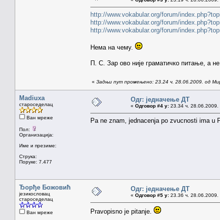
http://www.vokabular.org/forum/index.php?
http://www.vokabular.org/forum/index.php?
http://www.vokabular.org/forum/index.php?
Нема на чему.
П. С. Зар ово није граматичко питање, а н
«
Задњи пут промењено: 23.24 ч. 28.06.2009. од Ми
Madiuxa
Одг: једначење ДТ
староседелац
«
Одговор #4 у:
23.34 ч. 28.06.2009.
Ван мреже
Pa ne znam, jednacenja po zvucnosti ima u Pra
Пол:
Организација:
Име и презиме:
Струка:
Поруке: 7.477
Ђорђе Божовић
Одг: једначење ДТ
језикословац
«
Одговор #5 у:
23.36 ч. 28.06.2009.
староседелац
Pravopisno je pitanje.
Ван мреже