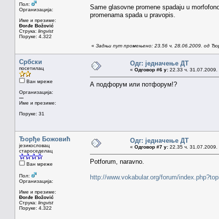
Пол:
Same glasovne promene spadaju u morfofonolog
Организација:
promenama spada u pravopis.
Име и презиме:
Đorđe Božović
Струка:
lingvist
Поруке: 4.322
«
Задњи пут промењено: 23.56 ч. 28.06.2009. од Ђ
Србски
Одг: једначење ДТ
посетилац
«
Одговор #6 у:
22.33 ч. 31.07.2009.
Ван мреже
А подфорум или потфорум!?
Организација:
---
Име и презиме:
Поруке: 31
Ђорђе Божовић
Одг: једначење ДТ
језикословац
«
Одговор #7 у:
22.35 ч. 31.07.2009.
староседелац
Potforum, naravno.
Ван мреже
Пол:
http://www.vokabular.org/forum/index.php?to
Организација:
Име и презиме:
Đorđe Božović
Струка:
lingvist
Поруке: 4.322