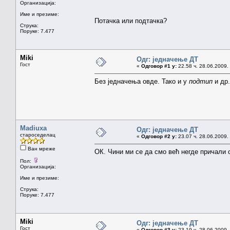
Организација:
Име и презиме:
Потачка или подтачка?
Струка:
Поруке: 7.477
Miki
Одг: једначење ДТ
Гост
«
Одговор #1 у:
22.58 ч. 28.06.2009.
Без једначења овде. Тако и у
подтип
и др.
Madiuxa
Одг: једначење ДТ
староседелац
«
Одговор #2 у:
23.07 ч. 28.06.2009.
Ван мреже
ОК. Чини ми се да смо већ негде причали о
Пол:
Организација:
Име и презиме:
Струка:
Поруке: 7.477
Miki
Одг: једначење ДТ
Гост
«
Одговор #3 у:
23.19 ч. 28.06.2009.