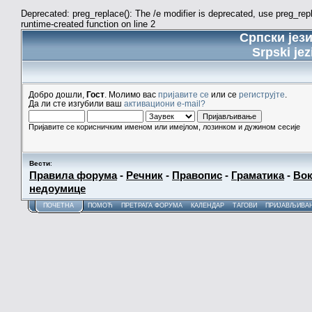
Deprecated: preg_replace(): The /e modifier is deprecated, use preg_re
runtime-created function on line 2
Српски јез
Srpski jez
Добро дошли,
Гост
. Молимо вас
пријавите се
или се
региструјте
.
Да ли сте изгубили ваш
активациони e-mail?
Пријавите се корисничким именом или имејлом, лозинком и дужином сесије
Вести
:
Правила форума
-
Речник
-
Правопис
-
Граматика
-
Вок
недоумице
ПОЧЕТНА
ПОМОЋ
ПРЕТРАГА ФОРУМА
КАЛЕНДАР
ТАГОВИ
ПРИЈАВЉИВА