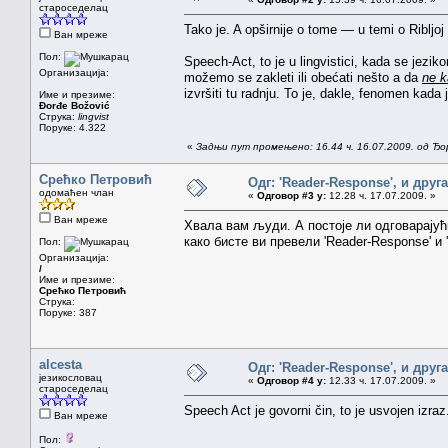
староседелац
Tako je. A opširnije o tome — u temi o Ribljoj
Ван мреже
Пол:
Speech-Act, to je u lingvistici, kada se jezi
Организација:
možemo se zakleti ili obećati nešto a da
ne 
izvršiti tu radnju. To je, dakle, fenomen kada
Име и презиме:
Đorđe Božović
Струка:
lingvist
Поруке: 4.322
«
Задњи пут промењено: 16.44 ч. 16.07.2009. од Ђ
Срећко Петровић
Одг: 'Reader-Response', и друг
одомаћен члан
«
Одговор #3 у:
12.28 ч. 17.07.2009. »
Ван мреже
Хвала вам људи. А постоје ли одговарајући
како бисте ви превели 'Reader-Response' и 
Пол:
Организација:
/
Име и презиме:
Срећко Петровић
Струка:
Поруке: 387
alcesta
Одг: 'Reader-Response', и друг
језикословац
«
Одговор #4 у:
12.33 ч. 17.07.2009. »
староседелац
Speech Act je govorni čin, to je usvojen izr
Ван мреже
Пол: