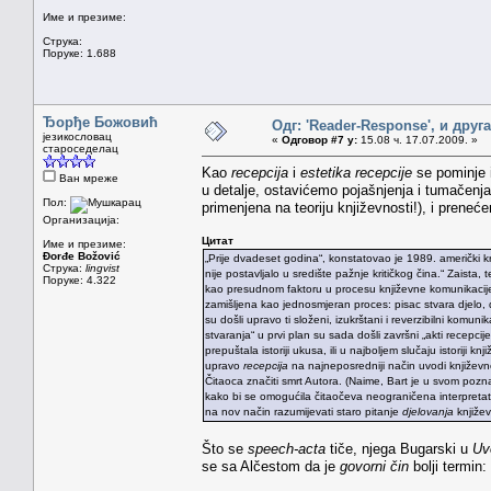
Име и презиме:
Струка:
Поруке: 1.688
Ђорђе Божовић
Одг: 'Reader-Response', и друг
језикословац
«
Одговор #7 у:
15.08 ч. 17.07.2009. »
староседелац
Kao
recepcija
i
estetika recepcije
se pominje 
Ван мреже
u detalje, ostavićemo pojašnjenja i tumačenja
Пол:
primenjena na teoriju književnosti!), i prene
Организација:
Цитат
Име и презиме:
Đorđe Božović
„Prije dvadeset godina“, konstatovao je 1989. američki kriti
Струка:
lingvist
nije postavljalo u središte pažnje kritičkog čina.“ Zaist
Поруке: 4.322
kao presudnom faktoru u procesu književne komunikacij
zamišljena kao jednosmjeran proces: pisac stvara djelo, dj
su došli upravo ti složeni, izukrštani i reverzibilni komunik
stvaranja“ u prvi plan su sada došli završni „akti recepcije“
prepuštala istoriji ukusa, ili u najboljem slučaju istoriji 
upravo
recepcija
na najneposredniji način uvodi književno 
Čitaoca značiti smrt Autora. (Naime, Bart je u svom po
kako bi se omogućila čitaočeva neograničena interpretativ
na nov način razumijevati staro pitanje
djelovanja
književ
Što se
speech-acta
tiče, njega Bugarski u
Uv
se sa Alčestom da je
govorni čin
bolji termin: