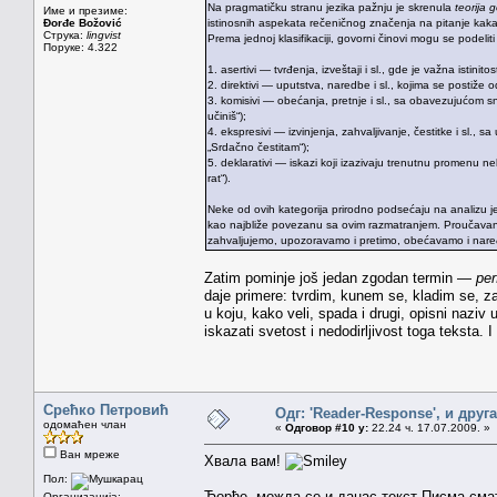
Na pragmatičku stranu jezika pažnju je skrenula
teorija 
Име и презиме:
Đorđe Božović
istinosnih aspekata rečeničnog značenja na pitanje kak
Струка:
lingvist
Prema jednoj klasifikaciji, govorni činovi mogu se podeliti
Поруке: 4.322
1. asertivi — tvrđenja, izveštaji i sl., gde je važna istinito
2. direktivi — uputstva, naredbe i sl., kojima se postiže od
3. komisivi — obećanja, pretnje i sl., sa obavezujućom 
učiniš“);
4. ekspresivi — izvinjenja, zahvaljivanje, čestitke i sl.,
„Srdačno čestitam“);
5. deklarativi — iskazi koji izazivaju trenutnu promenu n
rat“).
Neke od ovih kategorija prirodno podsećaju na analizu j
kao najbliže povezanu sa ovim razmatranjem. Proučavan
zahvaljujemo, upozoravamo i pretimo, obećavamo i nare
Zatim pominje još jedan zgodan termin —
per
daje primere: tvrdim, kunem se, kladim se, z
u koju, kako veli, spada i drugi, opisni naziv
iskazati svetost i nedodirljivost toga teksta. I
Срећко Петровић
Одг: 'Reader-Response', и друг
одомаћен члан
«
Одговор #10 у:
22.24 ч. 17.07.2009. »
Ван мреже
Хвала вам!
Пол:
Ђорђе, можда се и данас текст Писма сма
Организација: