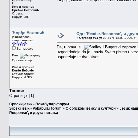
/
Име и презиме:
Срећко Петровић
Струка:
Поруке: 387
Ђорђе Божовић
Одг: 'Reader-Response', и друг
језикословац
«
Одговор #11 у:
00.31 ч. 18.07.2009. »
староседелац
Da, u pravu si.
I Bugarski zapravo k
Ван мреже
uzged dodaje da je i naziv Sveto pismo u vezi 
Пол:
uspoređuje te dve stvari.
Организација:
Име и презиме:
Đorđe Božović
Струка:
lingvist
Поруке: 4.322
Тагови:
Странице: [
1
]
Српски језик - Вокабулар форум
Srpski jezik - Vokabular forum
>
О српском језику и култури
>
Језик на
Response', и друга питања