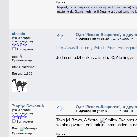
Цитат
Najzad, na zanimljiv način on se (tj. jezik, prim. moja) jav
možemo da čitamo, jedemo ili šetamo a da pri tome ne ka
alcesta
Одг: 'Reader-Response', и друг
језикословац
«
Одговор #8 у:
15.29 ч. 17.07.2009. »
староседелац
http://www.ff.ns.ac.yu/studije/master/hungar
Ван мреже
Пол:
Jedan od udžbenika za ispit iz Opšte lingvist
Организација:
Име и презиме:
Поруке: 1.865
Ђорђе Божовић
Одг: 'Reader-Response', и друг
језикословац
«
Одговор #9 у:
15.51 ч. 17.07.2009. »
староседелац
Tako je! Bravo, Alčesta!
Evo opet ci
Ван мреже
samim govorom vrši radnja samo podvrsta
g
Пол:
Организација:
Цитат