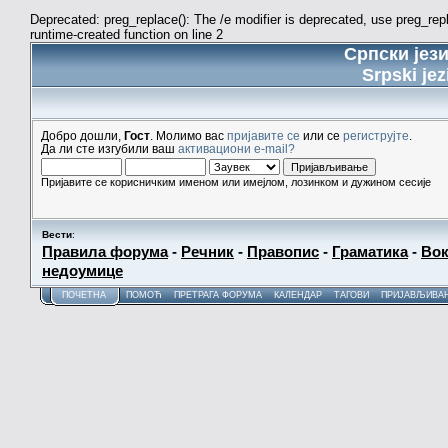
Deprecated: preg_replace(): The /e modifier is deprecated, use preg_re
runtime-created function on line 2
Српски јез
Srpski jez
Добро дошли,
Гост
. Молимо вас
пријавите се
или се
региструјте
.
Да ли сте изгубили ваш
активациони e-mail?
Пријавите се корисничким именом или имејлом, лозинком и дужином сесије
Вести
:
Правила форума
-
Речник
-
Правопис
-
Граматика
-
Вок
недоумице
ПОЧЕТНА
ПОМОЋ
ПРЕТРАГА ФОРУМА
КАЛЕНДАР
ТАГОВИ
ПРИЈАВЉИВА