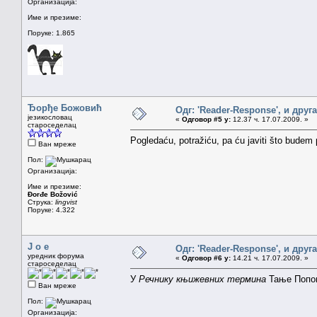
Организација:
Име и презиме:
Поруке: 1.865
Ђорђе Божовић
Одг: 'Reader-Response', и друг
језикословац
«
Одговор #5 у:
12.37 ч. 17.07.2009. »
староседелац
Pogledaću, potražiću, pa ću javiti što budem
Ван мреже
Пол:
Организација:
Име и презиме:
Đorđe Božović
Струка:
lingvist
Поруке: 4.322
J o e
Одг: 'Reader-Response', и друг
уредник форума
«
Одговор #6 у:
14.21 ч. 17.07.2009. »
староседелац
У
Речнику књижевних термина
Тање Попов
Ван мреже
Пол:
Организација: