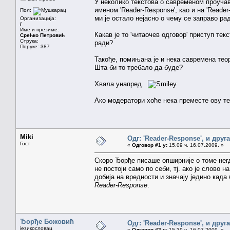
У неколико текстова о савременом проучав
именом 'Reader-Response', као и на 'Reade
Пол:
ми је остало нејасно о чему се заправо ра
Организација:
/
Име и презиме:
Какав је то 'читаочев одговор' приступ те
Срећко Петровић
Струка:
ради?
Поруке: 387
Такође, помињана је и нека савремена теори
Шта би то требало да буде?
Хвала унапред.
Ако модератори хоће нека преместе ову тему
Miki
Одг: 'Reader-Response', и друг
Гост
«
Одговор #1 у:
15.09 ч. 16.07.2009. »
Скоро Ђорђе писаше опширније о томе негд
не постоји само по себи, тј. ако је слово 
добија на вредности и значају једино када 
Reader-Response
.
Ђорђе Божовић
Одг: 'Reader-Response', и друг
језикословац
«
Одговор #2 у:
15.39 ч. 16.07.2009. »