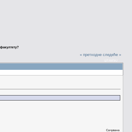
 факултету?
« претходне
следеће »
ШТАМПАЈ
Сачувана