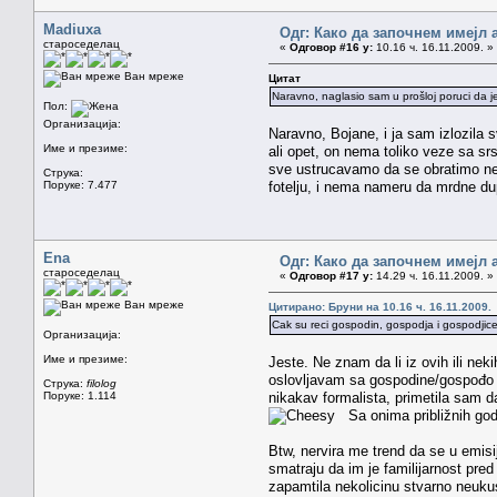
Madiuxa
Одг: Како да започнем имејл 
староседелац
«
Одговор #16 у:
10.16 ч. 16.11.2009. »
Ван мреже
Цитат
Naravno, naglasio sam u prošloj poruci da je
Пол:
Организација:
Naravno, Bojane, i ja sam izlozila
Име и презиме:
ali opet, on nema toliko veze sa 
sve ustrucavamo da se obratimo nek
Струка:
Поруке: 7.477
fotelju, i nema nameru da mrdne du
Ena
Одг: Како да започнем имејл 
староседелац
«
Одговор #17 у:
14.29 ч. 16.11.2009. »
Ван мреже
Цитирано: Бруни на 10.16 ч. 16.11.2009.
Cak su reci gospodin, gospodja i gospodjic
Организација:
Име и презиме:
Jeste. Ne znam da li iz ovih ili ne
oslovljavam sa gospodine/gospođo .
Струка:
filolog
Поруке: 1.114
nikakav formalista, primetila sam d
Sa onima približnih godi
Btw, nervira me trend da se u emisi
smatraju da im je familijarnost pred
zapamtila nekolicinu stvarno neuku