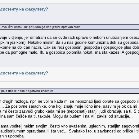
асистенту на факултету?
 ovo lični utisak, ne poturam ga kao jedini ispravan stav.
 svoje vidjenje, jer smatram da se ovde radi upravo o nekom unutrasnjem oseca
srspkim jezikom). Nekako mislim da su nas godine komunizma dok su gospoda 
ome na dolican nacin. Cak su reci gospodin, gospodja i gospodjice plus dobil
pe da pomogne malo. Ih, a gospoica polomila nokat, ma sta kazes! A gospodja
асистенту на факултету?
e plus dobile neko negativno znacnje:
kih drugih razloga, npr. ne volim kada mi se nepoznati ljudi obrate sa gospo
.. Za poslovne saradnike, one koji znaju moje lično ime, sasvim je ok da mi s
a mi često zazvuči grubo kada mi se (nepoznati) stariji ljudi obraćaju sa ti. 
na sam češće na ti, takođe. Mogu da budem i na Vi, zavisi od situacije...
jama voditelj nekim svojim, često vrlo uvaženim, uglednim, starijim sagovorni
 auditorijumom opravdana ili šta već... Svakako i to, u zavisnosti od prilike 
snih upotreba.