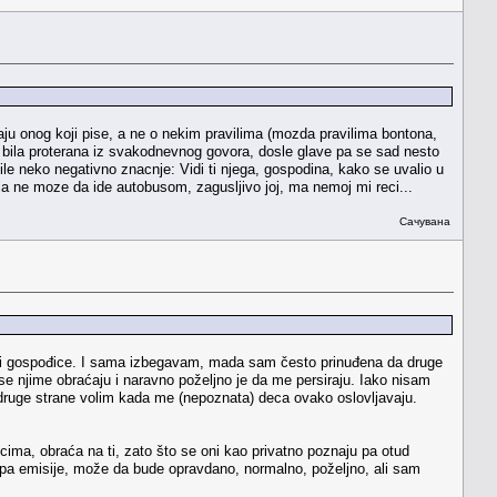
ju onog koji pise, a ne o nekim pravilima (mozda pravilima bontona,
bila proterana iz svakodnevnog govora, dosle glave pa se sad nesto
e neko negativno znacnje: Vidi ti njega, gospodina, kako se uvalio u
 ne moze da ide autobusom, zagusljivo joj, ma nemoj mi reci...
Сачувана
đo ili gospođice. I sama izbegavam, mada sam često prinuđena da druge
e njime obraćaju i naravno poželjno je da me persiraju. Iako nisam
S druge strane volim kada me (nepoznata) deca ovako oslovljavaju.
cima, obraća na ti, zato što se oni kao privatno poznaju pa otud
i tipa emisije, može da bude opravdano, normalno, poželjno, ali sam