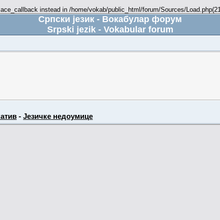
place_callback instead in /home/vokab/public_html/forum/Sources/Load.php(216
Српски језик - Вокабулар форум
Srpski jezik - Vokabular forum
атив
-
Језичке недоумице