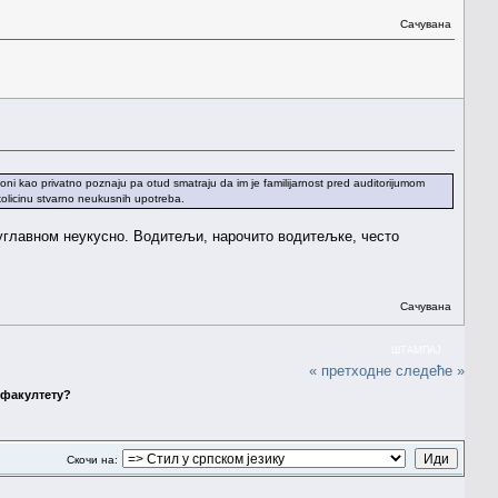
Сачувана
 oni kao privatno poznaju pa otud smatraju da im je familijarnost pred auditorijumom
ekolicinu stvarno neukusnih upotreba.
 углавном неукусно. Водитељи, нарочито водитељке, често
Сачувана
ШТАМПАЈ
« претходне
следеће »
 факултету?
Скочи на: