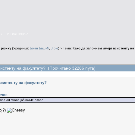
ЊЕ
РЕГИСТРАЦИЈА
 језику
(Уредници:
Бојан Башић
,
J o e
) > Тема:
Како да започнем имејл асистенту на
систенту на факултету? (Прочитано 32286 пута)
асистенту на факултету?
.2009.
dina
od strane još mlađe osobe.
voj?)