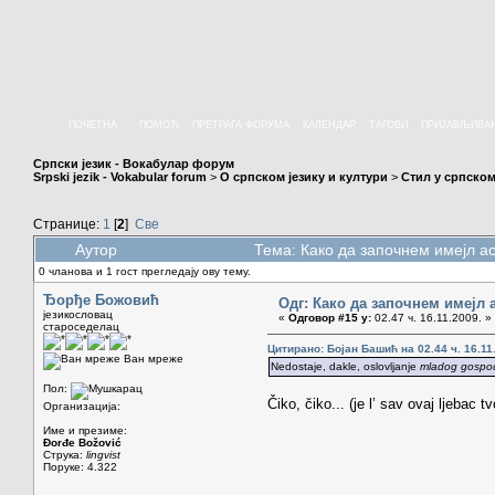
ПОЧЕТНА
ПОМОЋ
ПРЕТРАГА ФОРУМА
КАЛЕНДАР
ТАГОВИ
ПРИЈАВЉИВА
Српски језик - Вокабулар форум
Srpski jezik - Vokabular forum
>
О српском језику и култури
>
Стил у српском
Странице:
1
[
2
]
Све
Аутор
Тема: Како да започнем имејл а
0 чланова и 1 гост прегледају ову тему.
Ђорђе Божовић
Одг: Како да започнем имејл 
језикословац
«
Одговор #15 у:
02.47 ч. 16.11.2009. »
староседелац
Цитирано: Бојан Башић на 02.44 ч. 16.11
Ван мреже
Nedostaje, dakle, oslovljanje
mladog gospo
Пол:
Čiko, čiko... (je l’ sav ovaj ljebac t
Организација:
Име и презиме:
Đorđe Božović
Струка:
lingvist
Поруке: 4.322