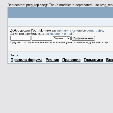
Deprecated: preg_replace(): The /e modifier is deprecated, use preg_re
Добро дошли,
Гост
. Молимо вас
пријавите се
или се
региструјте
.
Да ли сте изгубили ваш
активациони e-mail?
Пријавите се корисничким именом или имејлом, лозинком и дужином сесије
Вести
:
Правила форума
-
Речник
-
Правопис
-
Граматика
-
Вок