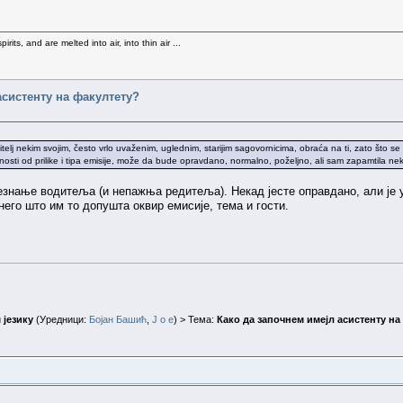
rits, and are melted into air, into thin air ...
асистенту на факултету?
telj nekim svojim, često vrlo uvaženim, uglednim, starijim sagovornicima, obraća na ti, zato što se
isnosti od prilike i tipa emisije, može da bude opravdano, normalno, poželjno, ali sam zapamtila n
незнање водитеља (и непажња редитеља). Некад јесте оправдано, али је
его што им то допушта оквир емисије, тема и гости.
 језику
(Уредници:
Бојан Башић
,
J o e
) > Тема:
Како да започнем имејл асистенту на