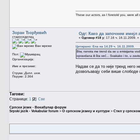
These our actors, as I foretold you, were all spi
Зоран Ђорђевић
Одг: Како да започнем имејл 
староседелац
«
Одговор #18 у:
17.16 ч. 16.11.2009. »
Ван мреже
Цитирано: Ena на 14.29 ч. 16.11.2009.
Btw, nervira me trend da se u emisijama vodi
Пол:
opravdana ili šta već... Svakako i to, u zav
Организација:
Надам се да то није тренд него 
Име и презиме:
дозвољавају себи више слободе н
Струка:
Дипл. инж.
Поруке: 2.364
Тагови:
Странице:
1
[
2
]
Све
Српски језик - Вокабулар форум
Srpski jezik - Vokabular forum
>
О српском језику и култури
>
Стил у српском