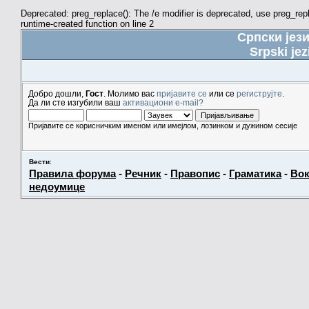
Deprecated: preg_replace(): The /e modifier is deprecated, use preg_re
runtime-created function on line 2
Српски јез
Srpski jez
Добро дошли,
Гост
. Молимо вас
пријавите се
или се
региструјте
.
Да ли сте изгубили ваш
активациони e-mail?
Пријавите се корисничким именом или имејлом, лозинком и дужином сесије
Вести
:
Правила форума
-
Речник
-
Правопис
-
Граматика
-
Вок
недоумице