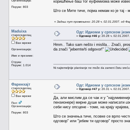
Организација:
коришћење баш тог еуфемизма може извести 
Поруке: 803
Што се Мите тиче, појма немам ко је тај - 
«
Задњи пут промењено: 20.28 ч. 02.01.2007. од Фа
Maduixa
Одг: Идиоми у српском јези
староседелац
«
Одговор #46 у:
20.28 ч. 02.01.2007.
Ван мреже
Hmm.. Tako sam nešto i mislila... Znači, pro
da znači "jebemte/ti odgovor!"
Организација:
Име и презиме:
Струка:
Поруке: 1.014
Ni najtemeljnije planiranje ne može da zameni čistu sreć
Фаренхајт
Одг: Идиоми у српском јези
староседелац
«
Одговор #47 у:
20.31 ч. 02.01.2007.
Ван мреже
Да, али мислим да се чак и у "најумивениј
пензионере) мирне душе може написати
из
Пол:
Организација:
себи нису опсцене - томе, на крају краје
Поруке: 803
Што се значења тиче, псовке се врло често
одговор" или "јебем ти одговор" просто зна