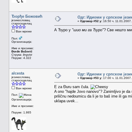
Ђорђе Божовић
Одг: Идиоми у српском јези
језикословац
«
Одговор #52 у:
16.50 ч. 11.01.2007.
староседелац
А Ђуро у
"шио ми га Ђуро"
? Све нешто ми
Ван мреже
Пол:
Организација:
Име и презиме:
Đorđe Božović
Струка:
lingvist
Поруке: 4.322
alcesta
Одг: Идиоми у српском јези
језикословац
«
Одговор #53 у:
17.00 ч. 11.01.2007.
староседелац
E za Đuru sam čula.
Ван мреже
A ono "hajde Jovo nanovo"? Zanimljivo je da 
Пол:
priličnu nedoumicu da li je to baš ime ili ga 
Организација:
uklapa uvek...
Име и презиме:
Поруке: 1.865