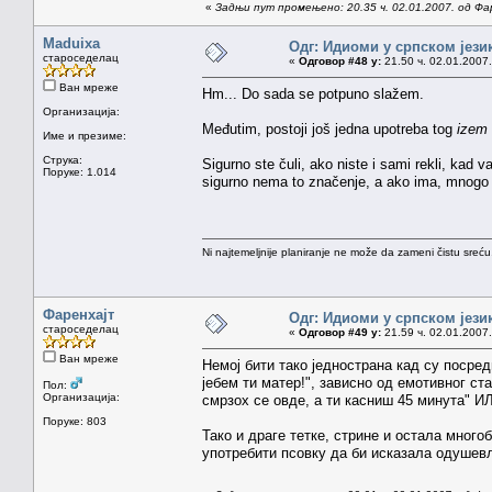
«
Задњи пут промењено: 20.35 ч. 02.01.2007. од Фа
Maduixa
Одг: Идиоми у српском јези
староседелац
«
Одговор #48 у:
21.50 ч. 02.01.2007.
Ван мреже
Hm... Do sada se potpuno slažem.
Организација:
Međutim, postoji još jedna upotreba tog
izem 
Име и презиме:
Струка:
Sigurno ste čuli, ako niste i sami rekli, kad v
Поруке: 1.014
sigurno nema to značenje, a ako ima, mnogo 
Ni najtemeljnije planiranje ne može da zameni čistu sreć
Фаренхајт
Одг: Идиоми у српском јези
староседелац
«
Одговор #49 у:
21.59 ч. 02.01.2007.
Ван мреже
Немој бити тако једнострана кад су посре
јебем ти матер!", зависно од емотивног ст
Пол:
Организација:
смрзох се овде, а ти касниш 45 минута" И
Поруке: 803
Тако и драге тетке, стрине и остала много
употребити псовку да би исказала одуш