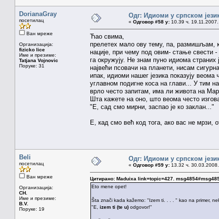
DorianaGray
Одг: Идиоми у српском јези
посетилац
«
Одговор #58 у:
10.39 ч. 19.11.2007.
Ван мреже
Ћао свима,
прелетех мало ову тему, па, размишљам, к
Организација:
fizicko lice
нације, при чему под овим- стање свести 
Име и презиме:
га окружују. Не знам пуно идиома страних
Tatjana Vojnovic
Поруке: 31
највећи псовачи на планети, нисам сигурна
ипак, идиоми нашег језика показују веома 
углавном подигне коса на глави... У тим 
врло често запитам, има ли живота на Марс
Шта кажете на оно, што веома често изгова
"Е, сад смо мирни, заспао је ко заклан..."
Е, кад смо већ код тога, ако вас не мрзи, о
Beli
Одг: Идиоми у српском јези
посетилац
«
Одговор #59 у:
13.32 ч. 30.03.2008.
Ван мреже
Цитирано: Maduixa link=topic=427. msg4854#msg48
Eto mene opet!
Организација:
CH.
Име и презиме:
Šta znači kada kažemo: "Izem ti. . . . " kao na primer, n
B.V.
"E,
izem ti (te u)
odgovor!"
Поруке: 19