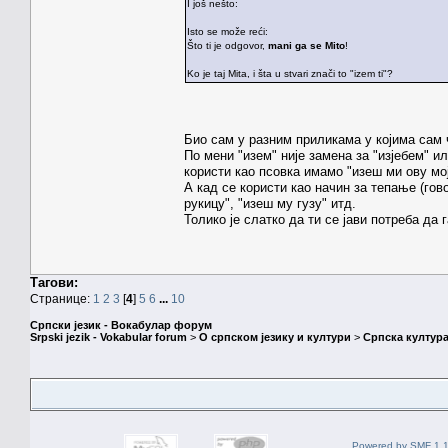
I još nešto:
Isto se može reći:
Što ti je odgovor,
mani ga se Mito
!
Ko je taj Mita, i šta u stvari znači to "izem ti"?
Био сам у разним приликама у којима сам ч
По мени "изем" није замена за "изјебем" или
користи као псовка имамо "изеш ми ову мој
А кад се користи као начин за тепање (гов
рукицу", "изеш му гузу" итд.
Толико је слатко да ти се јави потреба да 
Тагови:
Странице:
1
2
3
[
4
]
5
6
...
10
Српски језик - Вокабулар форум
Srpski jezik - Vokabular forum
>
О српском језику и култури
>
Српска култура
Powered by SMF 1.