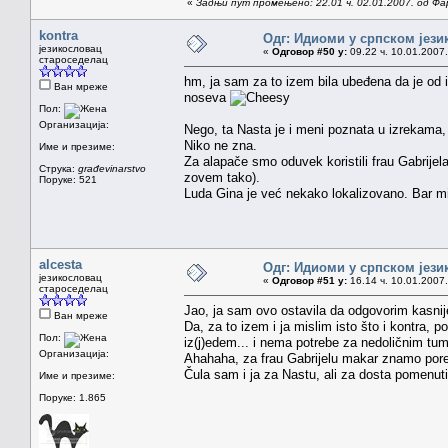
«
Задњи пут промењено: 22.01 ч. 02.01.2007. од Фа
kontra
Одг: Идиоми у српском јези
језикословац
«
Одговор #50 у:
09.22 ч. 10.01.2007.
староседелац
hm, ja sam za to izem bila ubeđena da je od iz
Ван мреже
noseva
Пол:
Организација:
Nego, ta Nasta je i meni poznata u izrekama, 
Niko ne zna.
Име и презиме:
Za alapače smo oduvek koristili frau Gabrijel
Струка:
građevinarstvo
zovem tako).
Поруке: 521
Luda Gina je već nekako lokalizovano. Bar mi
alcesta
Одг: Идиоми у српском јези
језикословац
«
Одговор #51 у:
16.14 ч. 10.01.2007.
староседелац
Jao, ja sam ovo ostavila da odgovorim kasnije,
Ван мреже
Da, za to izem i ja mislim isto što i kontra,
Пол:
iz(j)edem... i nema potrebe za nedoličnim tu
Организација:
Ahahaha, za frau Gabrijelu makar znamo pore
Čula sam i ja za Nastu, ali za dosta pomenu
Име и презиме:
Поруке: 1.865