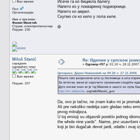
Исече га ко бицикла балегу.
Ван мреже
Напето ко у поквареној подморници.
Пол:
Напето ко амрел.
Организација:
Скупио се ко кило у пола киле.
Име и презиме:
Филип Милетић
ф
Струка:
електротехничар
Поруке: 230
Miloš Stanić
Re: Идиоми у српском језик
сарадник
«
Одговор #57 у:
01.10 ч. 18.11.2007.
одомаћен члан
Цитирано: Дарко Новаковић на 09.26 ч. 27.11.2006.
Ван мреже
Пошто смо разјаснили шта су пословице а шта изрек
За почетак, мени је нарочито занимљив следећи иди
Поруке: 207
Дуго нисам знао ко је тај Максим и зашто он лупа ба
http://en.wikipedia
.org/wiki/Maxim_gun
Da, ovo je tačno, ne znam kako mi je promak
Ali pre nekoliko nedelja sam gledao neku emi
prvog mitraljeza.
U toj emisiji su objasnili poreklo jednog idi
the whole nine yards". Naime, prvi usavršeni
koji je bio dugačak devet jardi, odatle i ovaj i