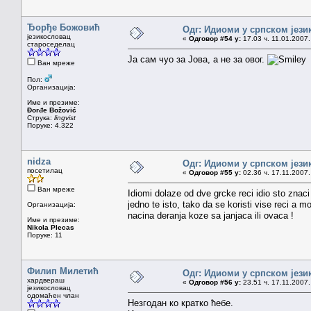
Ђорђе Божовић
Одг: Идиоми у српском јези
језикословац
«
Одговор #54 у:
17.03 ч. 11.01.2007.
староседелац
Ја сам чуо за Јова, а не за овог.
Ван мреже
Пол:
Организација:
Име и презиме:
Đorđe Božović
Струка:
lingvist
Поруке: 4.322
nidza
Одг: Идиоми у српском јези
посетилац
«
Одговор #55 у:
02.36 ч. 17.11.2007.
Ван мреже
Idiomi dolaze od dve grcke reci idio sto znaci i
jedno te isto, tako da se koristi vise reci a m
Организација:
nacina deranja koze sa janjaca ili ovaca !
Име и презиме:
Nikola Plecas
Поруке: 11
Филип Милетић
Одг: Идиоми у српском јези
хардвераш
«
Одговор #56 у:
23.51 ч. 17.11.2007.
језикословац
одомаћен члан
Незгодан ко кратко ћебе.