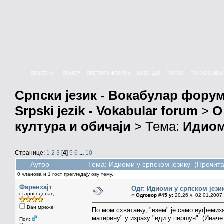
ПОЧЕТНА
ПОМОЋ
ПРЕТРАГА ФОРУМА
КАЛЕНДАР
ТАГОВИ
ПРИЈАВЉИВА
Српски језик - Вокабулар фору
Srpski jezik - Vokabular forum
>
О
култура и обичаји
> Тема:
Идиом
Странице:
1
2
3
[
4
]
5
6
...
10
Аутор
Тема: Идиоми у српском језику (Прочита
0 чланова и 1 гост прегледају ову тему.
Фаренхајт
Одг: Идиоми у српском јези
староседелац
«
Одговор #45 у:
20.26 ч. 02.01.2007.
Ван мреже
По мом схватању, "изем" је само еуфемизам
материну" у изразу "иди у першун". (Иначе 
Пол: