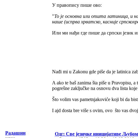
У правопису пише ово:
"
То је основна или општа латиница, и н
наше (испрва хрватско, касније српскохр
Или ми нађи где пише да српски језик им
Nađi mi u Zakonu gde piše da je latinica za
A ako te baš zanima šta piše u Pravopisu, a ti
pogrešne zaključke na osnovu dva lista koj
Što volim vas pametnjakoviće koji bi da bistr
I ajd dosta bre više s ovim, ovo što vas dvoj
Радашин
Одг: Све језичке иницијативе Љуб