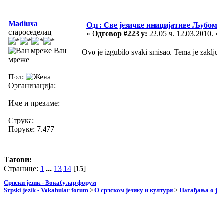
Madiuxa
Одг: Све језичке иницијативе Љуб
староседелац
«
Одговор #223 у:
22.05 ч. 12.03.2010. 
Ван
Ovo je izgubilo svaki smisao. Tema je zaklj
мреже
Пол:
Организација:
Име и презиме:
Струка:
Поруке: 7.477
Тагови:
Странице:
1
...
13
14
[
15
]
Српски језик - Вокабулар форум
Srpski jezik - Vokabular forum
>
О српском језику и култури
>
Нагађања о ј