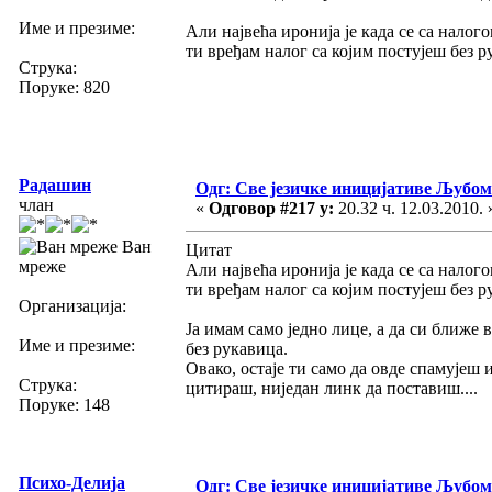
Име и презиме:
Али највећа иронија је када се са нало
ти вређам налог са којим постујеш без 
Струка:
Поруке: 820
Радашин
Одг: Све језичке иницијативе Љуб
члан
«
Одговор #217 у:
20.32 ч. 12.03.2010. 
Ван
Цитат
мреже
Али највећа иронија је када се са нало
ти вређам налог са којим постујеш без р
Организација:
Ја имам само једно лице, а да си ближе 
Име и презиме:
без рукавица.
Овако, остаје ти само да овде спамујеш
Струка:
цитираш, ниједан линк да поставиш....
Поруке: 148
Психо-Делија
Одг: Све језичке иницијативе Љуб