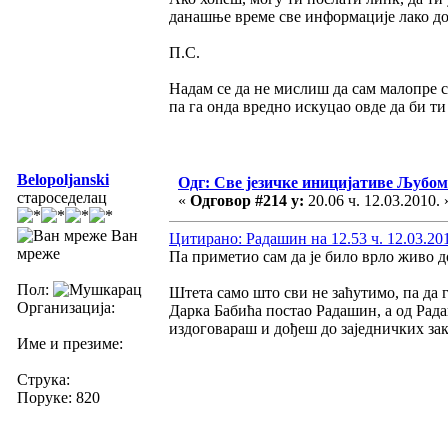
данашње време све информације лако до
П.С.
Надам се да не мислиш да сам малопре с
па га онда вредно искуцао овде да би ти 
Belopoljanski
Одг: Све језичке иницијативе Љуб
староседелац
«
Одговор #214 у:
20.06 ч. 12.03.2010. 
Ван
Цитирано: Радашин на 12.53 ч. 12.03.20
мреже
Па приметио сам да је било врло живо до
Пол:
Штета само што сви не заћутимо, па да 
Организација:
Дарка Бабића постао Радашин, а од Рада
издоговараш и дођеш до заједничких з
Име и презиме:
Струка:
Поруке: 820