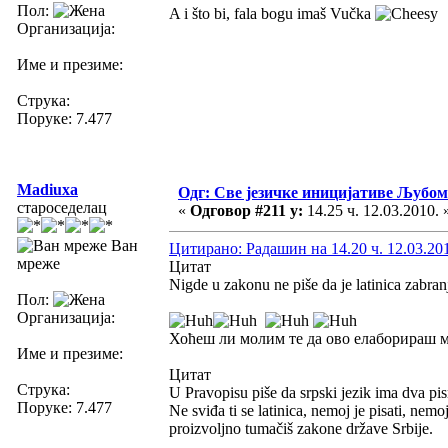
Пол:
A i što bi, fala bogu imaš Vučka
Организација:
Име и презиме:
Струка:
Поруке: 7.477
Madiuxa
Одг: Све језичке иницијативе Љуб
староседелац
«
Одговор #211 у:
14.25 ч. 12.03.2010. 
Ван
Цитирано: Радашин на 14.20 ч. 12.03.20
мреже
Цитат
Nigde u zakonu ne piše da je latinica zabran
Пол:
Организација:
Хоћеш ли молим те да ово елаборираш ма
Име и презиме:
Цитат
Струка:
U Pravopisu piše da srpski jezik ima dva pi
Поруке: 7.477
Ne sviđa ti se latinica, nemoj je pisati, nemo
proizvoljno tumačiš zakone države Srbije.