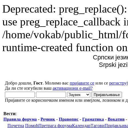
Deprecated: preg_replace():
use preg_replace_callback i
/home/vokab/public_html/f
runtime-created function on
Српски јези
Srpski jez
Добро дошли,
Гост
. Молимо вас
пријавите се
или се
региструј
Да ли сте изгубили ваш
активациони e-mail?
Пријавите се корисничким именом или имејлом, лозинком и 
Вести
:
Правила форума
-
Речник
-
Правопис
-
Граматика
-
Вокатив
Почетна
Помоћ
Претрага форума
Календар
Тагови
Пријављив