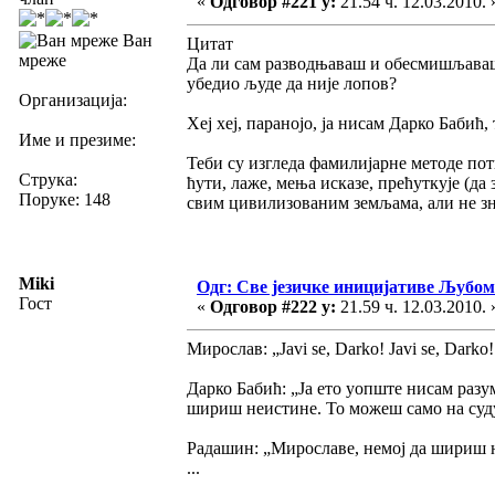
«
Одговор #221 у:
21.54 ч. 12.03.2010. 
Ван
Цитат
мреже
Да ли сам разводњаваш и обесмишљаваш 
убедио људе да није лопов?
Организација:
Хеј хеј, паранојо, ја нисам Дарко Бабић,
Име и презиме:
Теби су изгледа фамилијарне методе пот
Струка:
ћути, лаже, мења исказе, прећуткује (да з
Поруке: 148
свим цивилизованим земљама, али не з
Miki
Одг: Све језичке иницијативе Љуб
Гост
«
Одговор #222 у:
21.59 ч. 12.03.2010. 
Мирослав: „Javi se, Darko! Javi se, Darko!
Дарко Бабић: „Ја ето уопште нисам разу
шириш неистине. То можеш само на суду 
Радашин: „Мирославе, немој да шириш не
...