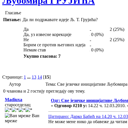
Љубомира ГРУЈИЋА
Гласање
Питање:
Да ли подржавате идеје Љ. Т. Грујића?
Да
2 (25%)
Да, уз извесне корекције
0 (0%)
Не
2 (25%)
Борим се против његових идеја
Немам став
0 (0%)
Укупно гласова: 7
Странице:
1
...
13
14
[
15
]
Аутор
Тема: Све језичке иницијативе Љубомир
0 чланова и 2 гостију прегледају ову тему.
Madiuxa
Одг: Све језичке иницијативе Љуб
староседелац
«
Одговор #210 у:
14.22 ч. 12.03.2010. 
Ван
Цитирано: Дарко Бабић на 14.20 ч. 12.03
мреже
Не може мене нико да обавеже да читам 