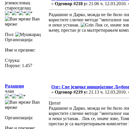
језикословац
«
Одговор #218 у:
21.06 ч. 12.03.2010. 
староседелац
Радашине и Дарко, можда не би било лош
Ван
користите сличне методе "менталног на
мреже
и неки устанак.
Лик се, иначе зов
њему, престао је са малтретирањем комп
Пол:
Организација:
Име и презиме:
Струка:
Поруке: 1.457
Радашин
Одг: Све језичке иницијативе Љуб
члан
«
Одговор #219 у:
21.13 ч. 12.03.2010. 
Ван
Цитат
мреже
Радашине и Дарко, можда не би било лош
користите сличне методе "менталног на
Организација:
и неки устанак. Лик се, иначе зове, Том
престао је са малтретирањем комплетне 
Име и презиме: