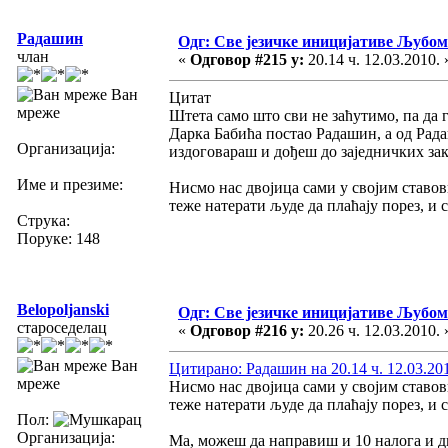
Радашин
Одг: Све језичке иницијативе Љуб
члан
«
Одговор #215 у:
20.14 ч. 12.03.2010. 
Ван
Цитат
мреже
Штета само што сви не заћутимо, па да 
Дарка Бабића постао Радашин, а од Рада
Организација:
издоговараш и дођеш до заједничких за
Име и презиме:
Нисмо нас двојица сами у својим ставови
теже натерати људе да плаћају порез, и с
Струка:
Поруке: 148
Belopoljanski
Одг: Све језичке иницијативе Љуб
староседелац
«
Одговор #216 у:
20.26 ч. 12.03.2010. 
Ван
Цитирано: Радашин на 20.14 ч. 12.03.20
мреже
Нисмо нас двојица сами у својим ставови
теже натерати људе да плаћају порез, и с
Пол:
Организација:
Ма, можеш да направиш и 10 налога и д