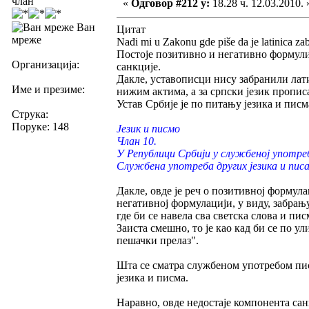
члан
«
Одговор #212 у:
18.28 ч. 12.03.2010. 
Ван
Цитат
мреже
Nađi mi u Zakonu gde piše da je latinica za
Постоје позитивно и негативно формулиса
Организација:
санкције.
Дакле, уставописци нису забранили лати
Име и презиме:
нижим актима, а за српски језик пропи
Устав Србије је по питању језика и писм
Струка:
Поруке: 148
Језик и писмо
Члан 10.
У Републици Србији у службеној употреби
Службена употреба других језика и писам
Дакле, овде је реч о позитивној формул
негативној формулацији, у виду, забрању
где би се навела сва светска слова и пи
Заиста смешно, то је као кад би се по у
пешачки прелаз".
Шта се сматра службеном употребом пис
језика и писма.
Наравно, овде недостаје компонента са