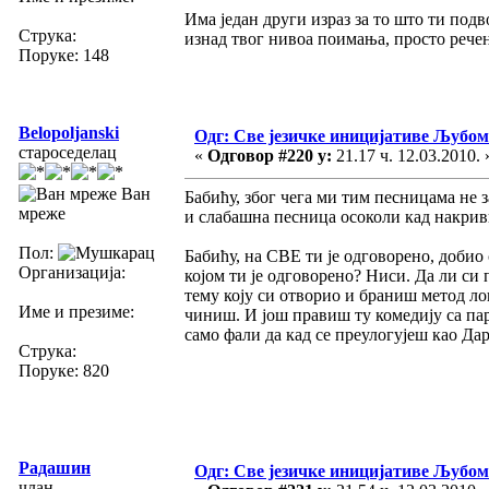
Има један други израз за то што ти под
Струка:
изнад твог нивоа поимања, просто речено
Поруке: 148
Belopoljanski
Одг: Све језичке иницијативе Љуб
староседелац
«
Одговор #220 у:
21.17 ч. 12.03.2010. 
Ван
Бабићу, због чега ми тим песницама не
мреже
и слабашна песница осоколи кад накр
Пол:
Бабићу, на СВЕ ти је одговорено, добио
Организација:
којом ти је одговорено? Ниси. Да ли с
тему коју си отворио и браниш метод ло
Име и презиме:
чиниш. И још правиш ту комедију са па
само фали да кад се преулогујеш као Да
Струка:
Поруке: 820
Радашин
Одг: Све језичке иницијативе Љуб
члан