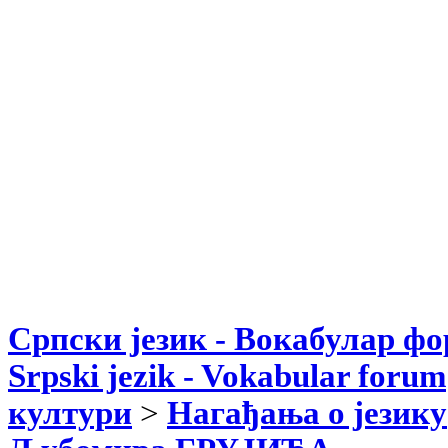
Српски језик - Вокабулар ф
Srpski jezik - Vokabular forum
култури
>
Нагађања о језику