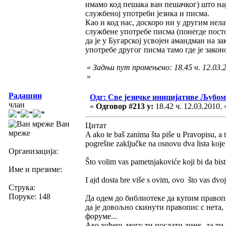
имамо код пешака ван пешачког) што нар
службеној употреби језика и писма.
Као и код нас, доскоро ни у другим не
службене употребе писма (понегде посто
да је у Бугарској усвојен амандман на за
употребе другог писма тамо где је зако
«
Задњи пут промењено: 18.45 ч. 12.03.
»
Радашин
Одг: Све језичке иницијативе Љуб
члан
«
Одговор #213 у:
18.42 ч. 12.03.2010. 
Ван
Цитат
мреже
A ako te baš zanima šta piše u Pravopisu, a ti
pogrešne zaključke na osnovu dva lista koj
Организација:
Što volim vas pametnjakoviće koji bi da bistr
Име и презиме:
I ajd dosta bre više s ovim, ovo što vas dvoj
Струка:
Поруке: 148
Да одем до библиотеке да купим правоп
да је довољно скинути правопис с нета, 
форуме...
Ако хоћеш, могу ти послати линк, да ти