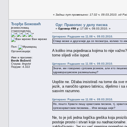
«
Задњи пут промењено: 17.02 ч. 09.03.2010. од Р
Ђорђе Божовић
Одг: Правопис у делу писма
језикословац
«
Одговор #98 у:
17.08 ч. 09.03.2010. »
староседелац
Цитирано: Радашин на 11.08 ч. 09.03.2010.
Ван мреже
Ствар може и другачије да се посматра, колико то и
Пол:
A koliko ima pojedinaca kojima to nije važno
Организација:
tome slijedi više ispod.
Име и презиме:
Đorđe Božović
Струка:
lingvist
Цитирано: Радашин на 11.08 ч. 09.03.2010.
Поруке: 4.322
Значи, ми говоримо српским језиком, али ето пишемо
здраворазумском размишљању?
Uopšte ne. Džaba insistiraš na tome da
sve
m
jezik, a naročito upravo latinicu, dijelimo i sa
sasvim razumno.
Цитирано: Радашин на 11.08 ч. 09.03.2010.
Но, пошто Хрвати пишу хрватским писмом, тј. хрватски
српскохрватским писмима... Или можда није?
Ne, to je još jedna logička greška koja proiz
postoje prosto i stvari koje su
nadnacionalne
.
zaključivanju. Jer su već premise pogrešno p