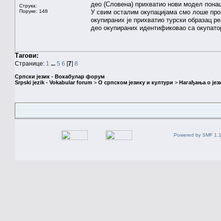
део (Словена) прихватио нови модел пона
Струка:
Поруке: 148
У свим осталим окупацијама смо лоше прош
окупираних је прихватио турски образац ре
део окупираних идентификовао са окупатор
Тагови:
Странице:
1
...
5
6
[
7
]
8
Српски језик - Вокабулар форум
Srpski jezik - Vokabular forum
>
О српском језику и култури
>
Нагађања о јез
Powered by SMF 1.