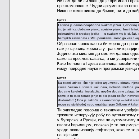
Не нам да ли си знаш да је оригинал Горс
прештампавање. Чудни аргументи за некога
Нико не жели нишза да брише, нити да заб
Цитат
Latinica je danas neophodna svakom jeziku. I jezici koji do
što je latinica globalno pismo, svetsko pismo. Imati lati
odstranjivati iz srpskog jezika — u svakom mu je slučaj
hemijskih elemenata i SMS porukama, samo ga vas dvojica,
Образован човек као ти би морао да прави 
нам је гајевица корисна у транслитерацији
Jeдино ако мислиш да смо ми далеко одмак
само за пресловљавања, а ми усавршили с
Како ће нам то Гајева латиница помоћи ко
имају природне науке и програмски језици
Цитат
Na strani latinice, što nije toliko argument u obranu njen
ćirilice. Većina automata, računara, mobilnih telefona, p
dodatne kerefeke, instalacije, uopšte dodatno zalaganje. 
samo je to tako skratio jer je to bio jedan običan novin
doktoratom.) Ona je, takođe, i ekonomičnija — tekst šta
mogu se sjetiti gde) nego onaj štampan ćirilicom. A kako 
Ти очигледно говориш о техничким уређаји
тржиште испоручују робу по аутоматизму 
у Бугарској и Русији, све по аутоматизму 
писати ћирилицом, свакако је то лицемерј
ураде локализацију софтвера, како се то 
на гајевици.