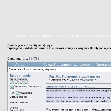
ПОЧЕТНА
ПОМОЋ
ПРЕТРАГА ФОРУМА
КАЛЕНДАР
ТАГОВИ
ПРИЈАВЉИВА
Српски језик - Вокабулар форум
Srpski jezik - Vokabular forum
>
О српском језику и култури
>
Нагађања о јез
Странице:
1
...
5
6
[
7
]
8
Аутор
Тема: Правопис у делу писма (Прочитан
0 чланова и 1 гост прегледају ову тему.
Belopoljanski
Одг: Re: Правопис у делу писма
староседелац
«
Одговор #90 у:
13.48 ч. 07.03.2010. »
Ван мреже
Цитирано: Pedja на 13.12 ч. 07.03.2010.
Belopoljanski, smatraj se zvanično opomenutim zbog vr
Пол:
Организација:
Ako ne umete da polemišete bez vređanja, onda je bolje da
tvrdnje i ako baš volite da se nagvaždate, nagvaždajte s
Име и презиме:
Струка:
Ма, мени ни из џепа ни у џеп. Имаш двојиц
Поруке: 820