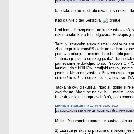
српски, српскохрватски, босански, или тунгуски...
Isto tako se ne vredi ubeđivati ni sa nekim t
Kao da nije čitao Šekspira.
Problem s Pravopisom, na kome istrajavaš, vid
ruku i onako kako tebi odgovara. Pravopis je 
Termin "srpskohrvatska pisma" uopšte ne znači
zbog toga kukumavčiš ovde na sedam forumskih 
postavio pitanje), i mislim da je to i tebi jas
"Latinica je pismo srpskog jezika", tačno takv
pametnome je dovoljno to što Pravopis SRPS
latinicu, daje NJIHOV istorijski razvoj, nor
pisama. Ne znam zašto bi Pravopis srpskoga
onime što važi za srpski jezik, a bavi se 
Tačka na ovu diskusiju. Pitao si, dobio si rel
ovaj forum. Ako ti se ne sviđa — molim lijepo
tu vrstu diskusije koju ovde širiš, pa slobodn
Цитирано: Радашин на 16.49 ч. 08.03.2010.
Ја сам само питао којим аргументима бранимо присус
Molim. Argumenti u obranu prisustva latinice:
1) Latinica je aktivno prisutna u srpskom jezi