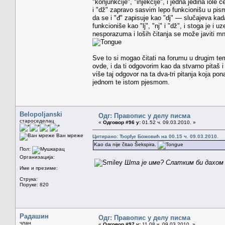
"konjunkcije", "injekcije", i jedna jedina iole ć
i "dž" zapravo sasvim lepo funkcionišu u pism
da se i "đ" zapisuje kao "dj" — slučajeva ka
funkcioniše kao "lj", "nj" i "dž", i stoga je i
nesporazuma i loših čitanja se može javiti mno
Sve to si mogao čitati na forumu u drugim te
ovde, i da ti odgovorim kao da stvarno pitaš 
više taj odgovor na ta dva-tri pitanja koja po
jednom te istom pjesmom.
Belopoljanski
Одг: Правопис у делу писма
староседелац
«
Одговор #96 у:
01.52 ч. 09.03.2010. »
Ван мреже
Цитирано: Ђорђе Божовић на 00.15 ч. 09.03.2010.
Kao da nije čitao Šekspira.
Пол:
Организација:
Шта је име? Слатким би дахом м
Име и презиме:
Струка:
Поруке: 820
Радашин
Одг: Правопис у делу писма
члан
«
Одговор #97 у:
11.08 ч. 09.03.2010. »