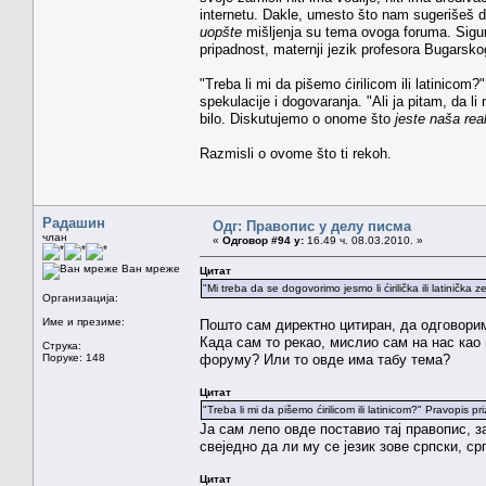
internetu. Dakle, umesto što nam sugerišeš da
uopšte
mišljenja su tema ovoga foruma. Sigura
pripadnost, maternji jezik profesora Bugarsk
"Treba li mi da pišemo ćirilicom ili latinico
spekulacije i dogovaranja. "Ali ja pitam, da l
bilo. Diskutujemo o onome što
jeste naša rea
Razmisli o ovome što ti rekoh.
Радашин
Одг: Правопис у делу писма
члан
«
Одговор #94 у:
16.49 ч. 08.03.2010. »
Ван мреже
Цитат
"Mi treba da se dogovorimo jesmo li ćirilička ili latini
Организација:
Име и презиме:
Пошто сам директно цитиран, да одговори
Када сам то рекао, мислио сам на нас као 
Струка:
Поруке: 148
форуму? Или то овде има табу тема?
Цитат
"Treba li mi da pišemo ćirilicom ili latinicom?" Pravopis p
Ја сам лепо овде поставио тај правопис, з
свеједно да ли му се језик зове српски, ср
Цитат