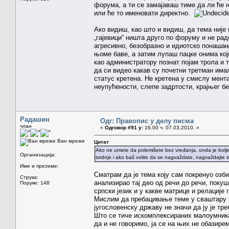
форума, а ти се замајаваш тиме да ли ће 
или ће то именовати директно.
Ако видиш, као што и видиш, да тема није
„гајевици“ ништа друго по форуму и не рад
агресивно, безобразно и идиотско понашањ
њоме баве, а затим лупаш пацке онима који
као администратору познат појам трола и
да си видео какав су почетни третман има
статус кретена. Не кретена у смислу мент
неупућености, слепе задртости, крајњег б
Радашин
Одг: Правопис у делу писма
члан
«
Одговор #91 у:
16.00 ч. 07.03.2010. »
Ван мреже
Цитат
Ako ne umete da polemišete bez vređanja, onda je bolje da
Организација:
tvrdnje i ako baš volite da se nagvaždate, nagvaždajte s
Име и презиме:
Сматрам да је тема коју сам покренуо озб
Струка:
анализирао тај део од речи до речи, поку
Поруке: 148
српски језик и у какве матрице и релације 
Мислим да пребацивање теме у сваштару ни
југословенску државу не значи да ју је тр
Што се тиче искомплексираних малоумника
да и не говоримо, ја се на њих не обазире