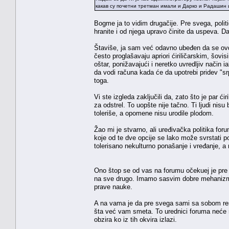
какав су почетни третман имали и Дарко и Радашин и
Bogme ja to vidim drugačije. Pre svega, poli
hranite i od njega upravo činite da uspeva. Da
Štaviše, ja sam već odavno ubeđen da se ovde
često proglašavaju apriori ćiriličarskim, šovi
oštar, ponižavajući i neretko uvredljiv način
da vodi računa kada će da upotrebi pridev "s
toga.
Vi ste izgleda zaključili da, zato što je par ć
za odstrel. To uopšte nije tačno. Ti ljudi nisu
toleriše, a opomene nisu urodile plodom.
Žao mi je stvarno, ali uređivačka politika foru
koje od te dve opcije se lako može svrstati p
tolerisano nekulturno ponašanje i vređanje, a 
Ono štop se od vas na forumu očekuej je pre
na sve drugo. Imamo sasvim dobre mehanizme 
prave nauke.
A na vama je da pre svega sami sa sobom rešav
šta već vam smeta. To urednici foruma neće r
obzira ko iz tih okvira izlazi.