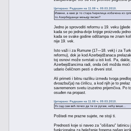
Цитирано: Радашин на 11.08 ч. 09.03.2010.
Извини, а како је то стара ћирилица избачена из срп
то Азербејџанци мењају писмо?
Jedno je sprovoditi reformu u 19. veku (glede 
kada se po jedna-dvije knjige proizvedu jedn
kada se svake godine odštampa ne znam kolik
nije 19. vek.
Isto važi i za Rumune (17—18. vek) i za Turk
reformu), dok je kod Azerbejdžanaca prelazak 
toj osnovi može svrstati u isti koš. Pa, dakle
Azerbejdžancima radi, onda ćeš možda moći da
udario čeličnom pesti o drveni stol.
Ali primeti i bitnu razliku između tvoga predl
dvoazbučja) na ćirilicu, a kod njih je to prelaz 
savremenom svetu izuzetno prijemčiva. Po tome
osuđen na propast.
Цитирано: Радашин на 11.08 ч. 09.03.2010.
Ух сад сам већ почео да ти се ругам, нећу више...
Poštedi me prazne sujete, ne stoji ti.
Prednosti koje si naveo za "ošišanu" latinicu 
funkcionalna za beleženje fonema našeg jezik