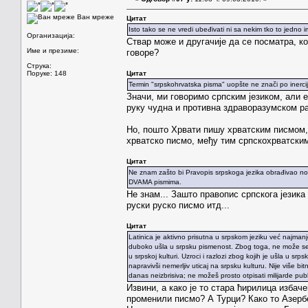
Ван мреже
Цитат
Isto tako se ne vredi ubeđivati ni sa nekim tko to jedno 
Организација:
Ствар може и другачије да се посматра, ко
Име и презиме:
говоре?
Струка:
Поруке: 148
Цитат
Termin "srpskohrvatska pisma" uopšte ne znači po inerciji
Значи, ми говоримо српским језиком, али 
руку чудна и противна здраворазумском
Но, пошто Хрвати пишу хрватским писмом, тј
хрватско писмо, међу тим српскохрватски
Цитат
Ne znam zašto bi Pravopis srpskoga jezika obrađivao nor
DVAMA pismima.
Не знам... Зашто правопис српскога језика
руски руско писмо итд...
Цитат
Latinica je aktivno prisutna u srpskom jeziku već najmanj
duboko ušla u srpsku pismenost. Zbog toga, ne može se nik
u srpskoj kulturi. Uzroci i razlozi zbog kojih je ušla u srp
napravivši nemerljiv uticaj na srpsku kulturu. Nije više bi
danas neizbrisiva; ne možeš prosto otpisati milijarde publik
Извини, а како је то стара ћирилица избач
променили писмо? А Турци? Како то Азерб