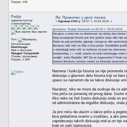
Поруке: 148
Pedja
Re: Правопис у делу писма
администратор
«
Одговор #102 у:
19.07 ч. 10.03.2010. »
староседелац
Цитирано: Ђорђе Божовић на 08.49 ч. 08.03.2010.
Ван мреже
Verujem, a izvini me na direktnosti, da dobar deo krivice
ideja postojanja foruma pre dve godine sada više nije ista
Пол:
Sada se pak predviđa, glasuje, mnogo je više spekulacija
Организација:
literaturu više niko ne šiša ni dva posto. Kredibilitet jez
DataVoyage
o etimologiji neke reči, to možemo mi sami da okrenemo,
Име и презиме:
Предраг Супуровић
kompromisa, i — voilà, imamo mi
našu
etimologiju ovde na
Струка:
програмер
zemlja", kaže Radašin. Mi? Da se dogovorimo? Ovde na
Поруке: 1.960
stvarne literature i postao mesto za
kreiranje
stvarnosti o
Namena i funkcija foruma se nije promenila ni 
diskusija u glavnom delu foruma koji se bavi j
upavo sa namerom da se takve diskusije umin
Nazalost, niko ne moze da ocekuje da ce admin
Ista priča se ponavlaj od prvog dana: žustre 
Ako neko ne želi žustru diskusiju onda on prvi
od adminstratora da reguliše diskusiju, onda 
Ja prvi neću da ulazim u takve priče a pogoto
biva prebačena ovamo u svaštaru, a ako prevaz
zapodevanju takvih diskusija ond ai on trpi sa
koje on sam isprovocira.