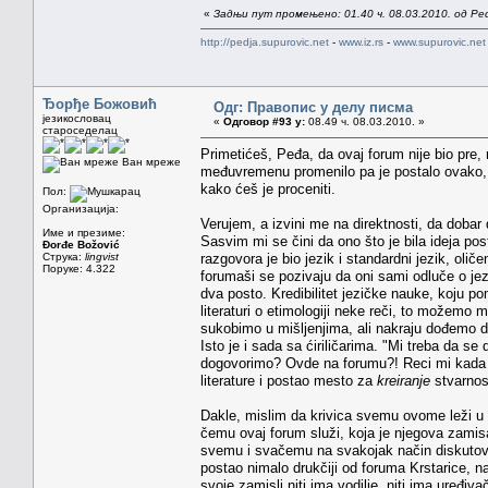
«
Задњи пут промењено: 01.40 ч. 08.03.2010. од Pe
http://pedja.supurovic.net
-
www.iz.rs
-
www.supurovic.net
Ђорђе Божовић
Одг: Правопис у делу писма
језикословац
«
Одговор #93 у:
08.49 ч. 08.03.2010. »
староседелац
Primetićeš, Peđa, da ovaj forum nije bio pre
Ван мреже
međuvremenu promenilo pa je postalo ovako, o 
kako ćeš je proceniti.
Пол:
Организација:
Verujem, a izvini me na direktnosti, da dobar 
Име и презиме:
Sasvim mi se čini da ono što je bila ideja po
Đorđe Božović
Струка:
lingvist
razgovora je bio jezik i standardni jezik, olič
Поруке: 4.322
forumaši se pozivaju da oni sami odluče o jez
dva posto. Kredibilitet jezičke nauke, koju po
literaturi o etimologiji neke reči, to možem
sukobimo u mišljenjima, ali nakraju dođemo
Isto je i sada sa ćiriličarima. "Mi treba da se
dogovorimo? Ovde na forumu?! Reci mi kada 
literature i postao mesto za
kreiranje
stvarnos
Dakle, mislim da krivica svemu ovome leži u 
čemu ovaj forum služi, koja je njegova zami
svemu i svačemu na svakojak način diskutova
postao nimalo drukčiji od foruma Krstarice, 
svoje zamisli niti ima vodilje, niti ima uređi