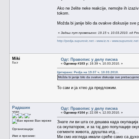
Ako ne želite neke reakcije, nemojte ih izazi
tokom.
Možda bi janije bilo da ovakve diskusije sv
«
Задњи пут промењено: 19.15 ч. 10.03.2010. од Pe
http://pedja.supurovic.net
-
www.iz.rs
-
www.supurovic.net
Miki
Одг: Правопис у делу писма
Гост
«
Одговор #103 у:
19.39 ч. 10.03.2010. »
Цитирано: Pedja на 19.07 ч. 10.03.2010.
Možda bi janije bilo da ovakve diskusije sve prebacuje
То сам и ја хтео да предложим.
Радашин
Одг: Правопис у делу писма
члан
«
Одговор #104 у:
22.08 ч. 12.03.2010. »
Ван мреже
Знате ли ви шта се дешава када окупација
са окупатором, и за тај део популације оку
Организација:
сегменте живота, друштва итд...
Име и презиме:
Ми смо изгледа имали среће само са духов