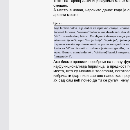
Текст на Гајевој латиници заузима мање ме
смешно.
А место је новац, нарочито данас када је 
арчили место...
Цитат
Nije funkcionalna, nije dobra za ispravno čitanje. Znamo on
trideset fonema, "ošišana" latinica ima dvadeset i dva slo
"dž" u standardnoj latinici. Ovi digrami stvaraju svega p
užestručnije reči poput "konjunkcije", "injekcije", i jedna j
zapravo sasvim lepo funkcionišu u pismu kao god da su to
kada sa "dj" može doći do zabune jeste mnogo više, pa ono
ozvaničeno u standardu.) A u "ošišanoj" latinici, nespora
"antiprotivni".
Ако бисмо правили поређење на плану функ
најфункционалнија ћирилица, а предност ћ
места, што су мобилни телефони, поготово
избрисати (зар ниси све ово навео као пред
Ух сад сам већ почео да ти се ругам, нећу 