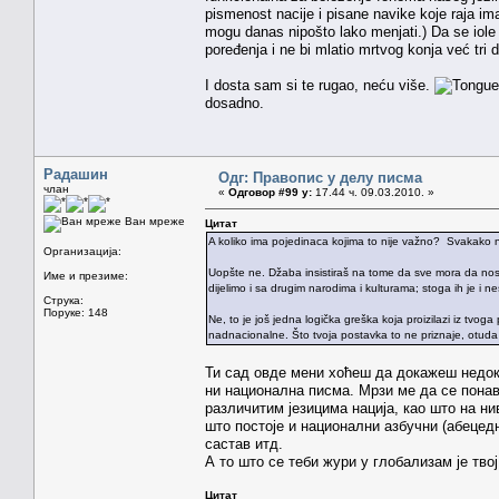
pismenost nacije i pisane navike koje raja ima 
mogu danas nipošto lako menjati.) Da se iole 
poređenja i ne bi mlatio mrtvog konja već tri 
I dosta sam si te rugao, neću više.
dosadno.
Радашин
Одг: Правопис у делу писма
члан
«
Одговор #99 у:
17.44 ч. 09.03.2010. »
Ван мреже
Цитат
A koliko ima pojedinaca kojima to nije važno? Svakako ne
Организација:
Uopšte ne. Džaba insistiraš na tome da sve mora da nosi 
Име и презиме:
dijelimo i sa drugim narodima i kulturama; stoga ih je i n
Струка:
Поруке: 148
Ne, to je još jedna logička greška koja proizilazi iz tvo
nadnacionalne. Što tvoja postavka to ne priznaje, otuda
Ти сад овде мени хоћеш да докажеш недоказ
ни национална писма. Мрзи ме да се понав
различитим језицима нација, као што на ни
што постоје и национални азбучни (абецед
састав итд.
А то што се теби жури у глобализам је тво
Цитат