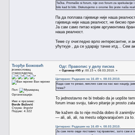
Tačka. Promašio si forum, nije ovo forum za spekulacije i
bilo kad bi bilo. Diskutujemo o onome što jeste naša realno
Па да поплава гајевице није наша реалност
гајевица није наша реалност, не бисмо при
Ја сам само питао којим аргументима брани
наша реалност.
Теме су очигледно врло интересантне, и а
ућуткује , да се ударају тачке итд... Сем а
Ђорђе Божовић
Одг: Правопис у делу писма
језикословац
«
Одговор #95 у:
00.15 ч. 09.03.2010. »
староседелац
Цитирано: Радашин на 16.49 ч. 08.03.2010.
Ван мреже
Када сам то рекао, мислио сам на нас као нацију, ја
тема?
Пол:
Организација:
To jednostavno ne bi trebalo da je uopšte te
Име и презиме:
forum imao svoju, takvo pitanje je prosto zala
Đorđe Božović
Струка:
lingvist
Поруке: 4.322
Ne kažem da to nije možda dobro ili zanimljiv
— ali, ali, ali, na mestu odgovarajućem za to
Цитирано: Радашин на 16.49 ч. 08.03.2010.
Ја сам лепо овде поставио тај правопис, зато сам и п