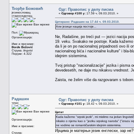
Ђорђе Божовић
Одг: Правопис у делу писма
језикословац
«
Одговор #100 у:
17.59 ч. 09.03.2010. »
староседелац
Цитирано: Радашин на 17.44 ч. 09.03.2010.
Ван мреже
Али језици нација постоје...
Пол:
Ne, Radašine, po treći put — jezici nacija po
Организација:
19. veku. Svakako ne postoje. Kada kažemo "sr
Име и презиме:
da li je on po nacionalnoj pripadnosti ovo ili
Đorđe Božović
Струка:
lingvist
nacionalnog bića i nacionalne kulture" i bla-
Поруке: 4.322
idejnim sistemima.
Tvoj pristup "nacionalizacije" jezika i pisma
devedesetih, ne daje mu nikakvu vrednost. Jez
Zaista, ne želim više da razgovaram s tobom
Радашин
Одг: Правопис у делу писма
члан
«
Одговор #101 у:
18.42 ч. 09.03.2010. »
Ван мреже
Цитат
Kada kažemo "srpski jezik", mi mislimo na jedan lingvistič
Организација:
nikako o njemu kao o "jeziku srpskog naroda" ("izrazu srp
ne vodimo se romantičarskim idejnim sistemima.
Име и презиме:
Ирцима је матерњи језик енглески, зар не
Струка: