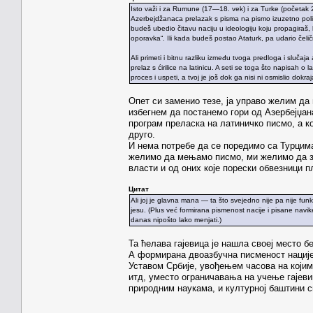
Isto važi i za Rumune (17—18. vek) i za Turke (početak 2
Azerbejdžanaca prelazak s pisma na pismo izuzetno politič
budeš ubedio čitavu naciju u ideologiju koju propagiraš
oporavka“. Ili kada budeš postao Ataturk, pa udario čelič
Ali primeti i bitnu razliku između tvoga predloga i slučaj
prelaz s ćirilice na latinicu. A seti se toga što napisah 
proces i uspeti, a tvoj je još dok ga nisi ni osmislio dokr
Опет си заменио тезе, ја управо желим да
избегнем да постанемо гори од Азербејџан
програм преласка на латиничко писмо, а ко
друго.
И нема потребе да се поредимо са Турцим
желимо да мењамо писмо, ми желимо да за
власти и од оних које порески обвезници 
Цитат
Ali joj je glavna mana — ta što svejedno nije pa nije f
jesu. (Plus već formirana pismenost nacije i pisane navike 
danas nipošto lako menjati.)
Та ћелава гајевица је нашла своеј место б
А формирана двоазбучна писменост нације
Уставом Србије, увођењем часова на којим
итд, уместо ограничавања на учење гајеви
природним наукама, и културној баштини с