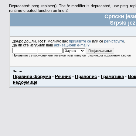
Deprecated: preg_replace(): The /e modifier is deprecated, use preg_re
runtime-created function on line 2
Српски јез
Srpski jez
Добро дошли,
Гост
. Молимо вас
пријавите се
или се
региструјте
.
Да ли сте изгубили ваш
активациони e-mail?
Пријавите се корисничким именом или имејлом, лозинком и дужином сесије
Вести
:
Правила форума
-
Речник
-
Правопис
-
Граматика
-
Вок
недоумице