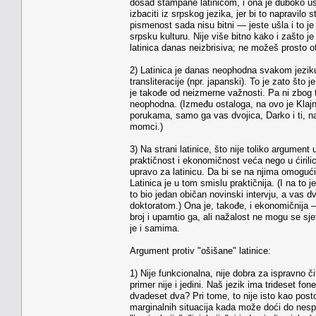
dosad štampane latinicom, i ona je duboko uš
izbaciti iz srpskog jezika, jer bi to napravilo 
pismenost sada nisu bitni — jeste ušla i to je 
srpsku kulturu. Nije više bitno kako i zašto je
latinica danas neizbrisiva; ne možeš prosto otpi
2) Latinica je danas neophodna svakom jeziku. I
transliteracije (npr. japanski). To je zato što
je takođe od neizmerne važnosti. Pa ni zbog 
neophodna. (Između ostaloga, na ovo je Klaj
porukama, samo ga vas dvojica, Darko i ti, na
momci.)
3) Na strani latinice, što nije toliko argument
praktičnost i ekonomičnost veća nego u ćiril
upravo za latinicu. Da bi se na njima omogućil
Latinica je u tom smislu praktičnija. (I na to
to bio jedan običan novinski intervju, a vas 
doktoratom.) Ona je, takođe, i ekonomičnija
broj i upamtio ga, ali nažalost ne mogu se sje
je i samima.
Argument protiv "ošišane" latinice:
1) Nije funkcionalna, nije dobra za ispravno č
primer nije i jedini. Naš jezik ima trideset f
dvadeset dva? Pri tome, to nije isto kao postoj
marginalnih situacija kada može doći do nespo