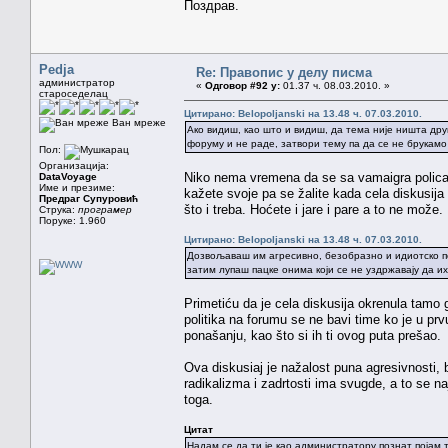
Поздрав.
Pedja
Re: Правопис у делу писма
администратор
«
Одговор #92 у:
01.37 ч. 08.03.2010. »
староседелац
Цитирано: Belopoljanski на 13.48 ч. 07.03.2010.
Ван мреже
Ако видиш, као што и видиш, да тема није ништа дру
форуму и не раде, затвори тему па да се не брукамо 
Пол:
Организација:
Niko nema vremena da se sa vamaigra policaja
DataVoyage
Име и презиме:
kažete svoje pa se žalite kada cela diskusija
Предраг Супуровић
što i treba. Hoćete i jare i pare a to ne može.
Струка:
програмер
Поруке: 1.960
Цитирано: Belopoljanski на 13.48 ч. 07.03.2010.
Дозвољаваш им агресивно, безобразно и идиотско п
затим лупаш пацке онима који се не уздржавају да их
Primetiću da je cela diskusija okrenula tamo 
politika na forumu se ne bavi time ko je u prvu
ponašanju, kao što si ih ti ovog puta prešao.
Ova diskusiaj je nažalost puna agresivnosti, 
radikalizma i zadrtosti ima svugde, a to se na
toga.
Цитат
Надам се да ти је као администратору познат појам