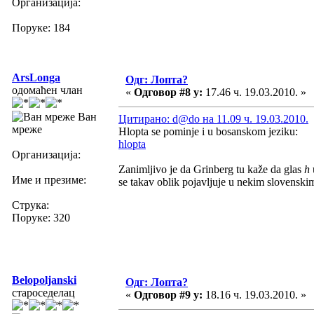
Организација:
Поруке: 184
ArsLonga
Одг: Лопта?
одомаћен члан
«
Одговор #8 у:
17.46 ч. 19.03.2010. »
Ван
Цитирано: d@do на 11.09 ч. 19.03.2010.
мреже
Hlopta se pominje i u bosanskom jeziku:
hlopta
Организација:
Zanimljivo je da Grinberg tu kaže da glas
h
Име и презиме:
se takav oblik pojavljuje u nekim slovenskim 
Струка:
Поруке: 320
Belopoljanski
Одг: Лопта?
староседелац
«
Одговор #9 у:
18.16 ч. 19.03.2010. »