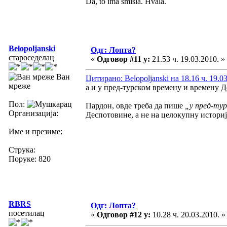
Da, to ima smisla. Hvala.
Belopoljanski
Одг: Лопта?
староседелац
«
Одговор #11 у:
21.53 ч. 19.03.2010. »
Ван
Цитирано: Belopoljanski на 18.16 ч. 19.0
мреже
а и у пред-турском времену и времену Д
Пол:
Пардон, овде треба да пише
„у пред-тур
Организација:
Деспотовине, а не на целокупну историј
Име и презиме:
Струка:
Поруке: 820
RBRS
Одг: Лопта?
посетилац
«
Одговор #12 у:
10.28 ч. 20.03.2010. »