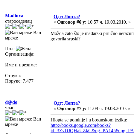
Madiuxa
Одг: Лопта?
староседелац
«
Одговор #6 у:
10.57 ч. 19.03.2010. »
Ван
Možda zato što je mađarski prilično nerazuml
мреже
govorila srpski?
Пол:
Организација:
Име и презиме:
Струка:
Поруке: 7.477
d@do
Одг: Лопта?
члан
«
Одговор #7 у:
11.09 ч. 19.03.2010. »
Ван
Hlopta se pominje i u bosanskom jeziku:
мреже
http://books.google.com/books?
id=3ZvDJQHaUZkC&pg=PA145&lpg=PA145