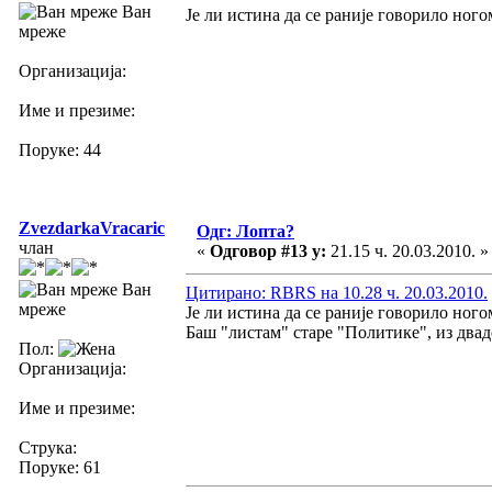
Ван
Је ли истина да се раније говорило ног
мреже
Организација:
Име и презиме:
Поруке: 44
ZvezdarkaVracaric
Одг: Лопта?
члан
«
Одговор #13 у:
21.15 ч. 20.03.2010. »
Ван
Цитирано: RBRS на 10.28 ч. 20.03.2010.
мреже
Је ли истина да се раније говорило ног
Баш "листам" старе "Политике", из двад
Пол:
Организација:
Име и презиме:
Струка:
Поруке: 61