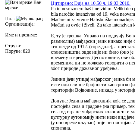
Ван
Цитирано: Duja на 10.50 ч. 19.03.2010.
мреже
Pa tu nesrazmeru baš i ne vidim. Veliki deo
bila naročito intenzivna od 19. veka naovamo
Пол:
Mađare ni za vreme Habsburške monarhije. N
Организација:
Mađari su ovde i živeli. Za tako intenzivan k
Име и презиме:
Е, ту је грешка. Управо на подручју Вој
размислим) мађарски језик никако није б
Струка:
тек негде од 1912. (горе-доле), а преста
Поруке: 820
становништва овде није ни било (оно је к
времену и времену Деспотовине, ове обл
временима ни не можемо говорити о нек
због природе државног уређења.
Једини јачи утицај мађарског језика би 
исте или сличне бројности као српско (и
територији Војводине, никада у историј
Допуна: Једина мађаризација која се де
постојећа села и градове (на пример, т
села од стране мађарских колониста и м
културну аутономију нити неки вид јаче
(у оно време кључан) није ни постојао. 
спонтана.