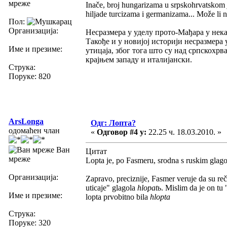
мреже
Inače, broj hungarizama u srpskohrvatskom j
hiljade turcizama i germanizama... Može li 
Пол:
Организација:
Несразмера у уделу прото-Мађара у нек
Такође и у новијој историји несразмера
Име и презиме:
утицаја, због тога што су над српскохр
крајњем западу и италијански.
Струка:
Поруке: 820
ArsLonga
Одг: Лопта?
одомаћен члан
«
Одговор #4 у:
22.25 ч. 18.03.2010. »
Ван
Цитат
мреже
Lopta je, po Fasmeru, srodna s ruskim glagol
Организација:
Zapravo, preciznije, Fasmer veruje da su re
uticaje" glagola
hlopatь
. Mislim da je on tu
Име и презиме:
lopta prvobitno bila
hlopta
Струка:
Поруке: 320