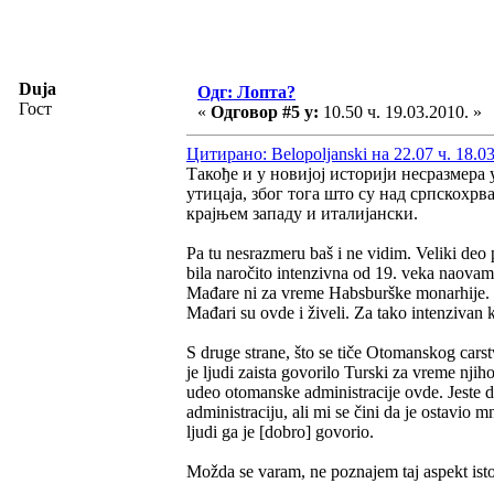
Duja
Одг: Лопта?
Гост
«
Одговор #5 у:
10.50 ч. 19.03.2010. »
Цитирано: Belopoljanski на 22.07 ч. 18.0
Такође и у новијој историји несразмера
утицаја, због тога што су над српскохр
крајњем западу и италијански.
Pa tu nesrazmeru baš i ne vidim. Veliki deo
bila naročito intenzivna od 19. veka naovamo
Mađare ni za vreme Habsburške monarhije. N
Mađari su ovde i živeli. Za tako intenzivan k
S druge strane, što se tiče Otomanskog carst
je ljudi zaista govorilo Turski za vreme njih
udeo otomanske administracije ovde. Jeste da
administraciju, ali mi se čini da je ostavio
ljudi ga je [dobro] govorio.
Možda se varam, ne poznajem taj aspekt istori