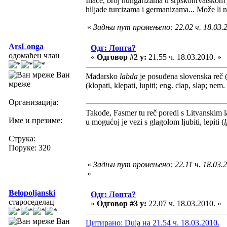
Inače, broj hungarizama u srpskohrvatskom j
hiljade turcizama i germanizama... Može li 
«
Задњи пут промењено: 22.02 ч. 18.03.2
ArsLonga
Одг: Лопта?
одомаћен члан
«
Одговор #2 у:
21.55 ч. 18.03.2010. »
Ван
Mađarsko
labda
je posuđena slovenska reč 
мреже
(klopati, klepati, lupiti; eng. clap, slap; ne
Организација:
Takođe, Fasmer tu reč poredi s Litvanskim lapa
Име и презиме:
u mogućoj je vezi s glagolom ljubiti, lepiti (
Струка:
Поруке: 320
«
Задњи пут промењено: 22.11 ч. 18.03.
»
Belopoljanski
Одг: Лопта?
староседелац
«
Одговор #3 у:
22.07 ч. 18.03.2010. »
Ван
Цитирано: Duja на 21.54 ч. 18.03.2010.