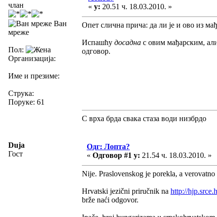
члан
«
у:
20.51 ч. 18.03.2010. »
Ван
Опет слична прича: да ли је и ово из мађ
мреже
Испашћу
досадна
с овим мађарским, али
Пол:
одговор.
Организација:
Име и презиме:
Струка:
Поруке: 61
С врха брда свака стаза води низбрдо
Duja
Одг: Лопта?
Гост
«
Одговор #1 у:
21.54 ч. 18.03.2010. »
Nije. Praslovenskog je porekla, a verovatno 
Hrvatski jezični priručnik na
http://hjp.srce.
brže naći odgovor.