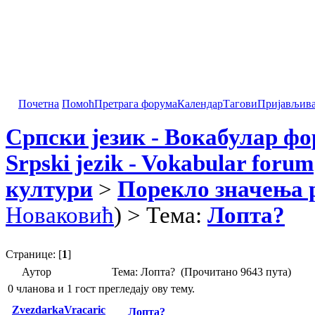
Почетна
Помоћ
Претрага форума
Календар
Тагови
Пријављив
Српски језик - Вокабулар ф
Srpski jezik - Vokabular forum
култури
>
Порекло значења 
Новаковић
) > Тема:
Лопта?
Странице: [
1
]
Аутор
Тема: Лопта? (Прочитано 9643 пута)
0 чланова и 1 гост прегледају ову тему.
ZvezdarkaVracaric
Лопта?