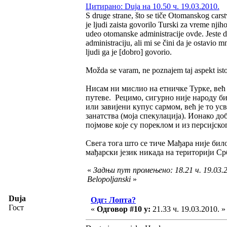
Цитирано: Duja на 10.50 ч. 19.03.2010.
S druge strane, što se tiče Otomanskog carst
je ljudi zaista govorilo Turski za vreme njih
udeo otomanske administracije ovde. Jeste da
administraciju, ali mi se čini da je ostavio
ljudi ga je [dobro] govorio.
Možda se varam, ne poznajem taj aspekt istori
Нисам ни мислио на етничке Турке, већ 
путеве. Рецимо, сигурно није народу би
или завијени купус сармом, већ је то ус
занатства (моја спекулација). Ионако до
појмове које су пореклом и из персијског
Свега тога што се тиче Мађара није било
мађарски језик никада на територији Срб
«
Задњи пут промењено: 18.21 ч. 19.03.2
Belopoljanski
»
Duja
Одг: Лопта?
Гост
«
Одговор #10 у:
21.33 ч. 19.03.2010. »