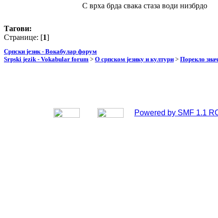
С врха брда свака стаза води низбрдо
Тагови:
Странице: [
1
]
Српски језик - Вокабулар форум
Srpski jezik - Vokabular forum
>
О српском језику и култури
>
Порекло зна
Powered by SMF 1.1 R