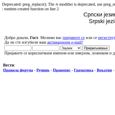
Deprecated: preg_replace(): The /e modifier is deprecated, use preg
: runtime-created function on line 2
Српски јези
Srpski jez
Добро дошли,
Гост
. Молимо вас
пријавите се
или се
региструј
Да ли сте изгубили ваш
активациони e-mail?
Пријавите се корисничким именом или имејлом, лозинком и 
Вести
:
Правила форума
-
Речник
-
Правопис
-
Граматика
-
Вокатив