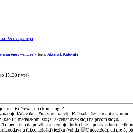
ање
Регистрација
 и изговор уопште
> Тема:
Akcenat: Kalevála
но 15138 пута)
ji u reči
Kalevala
, i na kom slogu?
ovaraju Kalevála, a čuo sam i verziju Kalèvāla, što je meni apsurdno.
(kao i u mađarskom, stoga) akcenat uvek stoji na prvom slogu.
ra/komentatora da pravilno akcentuje finsko ime, uprkos jednom jedino
prilagođavaju (akcentološki) jeziku (valjda
), ali pre će b