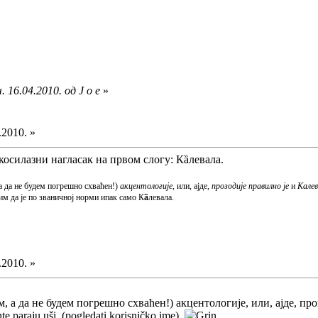
 16.04.2010. од J o e
»
.2010. »
ткосилазни нагласак на првом слогу: Кȁлевала.
 а да не будем погрешно схваћен!)
акцентологије
, или, ајде,
прозодије
правилно је
и
Калев
им да је по званичној норми ипак само К
ȁ
левала.
.2010. »
им, а да не будем погрешно схваћен!) акцентологије, или, ајде, п
nte paraju uši. (pogledati korisničko ime)