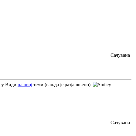
Сачувана
Види
на овој
теми (ваљда је разјашњено).
Сачувана