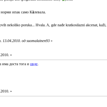
ј норми ипак само К
ȁ
левала.
ovih nekoliko poruka... Hvala. A, gde nađe kratkosilazni akcenat, kaž
. 13.04.2010. од suomalainen93
»
.2010. »
 а има доста тога и
овде
.
.2010. »