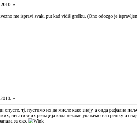
.2010. »
avezno me ispravi svaki put kad vidiš grešku. (Ono odozgo je ispravlje
.2010. »
 опусте, тј. пустимо их да мисле како знају, а онда рафална паљ
етких, негативних реакција када некоме укажемо на грешку из на
запала за око.