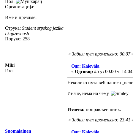
Пол:
Организација:
Име и презиме:
Струка:
Student srpskog jezika
i književnosti
Поруке: 258
«
Задњи пут промењено: 00.07 ч
Miki
Одг: Kalevála
Гост
«
Одговор #5 у:
00.00 ч. 14.04
Неколико пута већ написа „вели
Иначе, нема на чему.
Измена:
поправљен линк.
«
Задњи пут промењено: 23.41 ч
Suomalainen
Одг: Kalevála