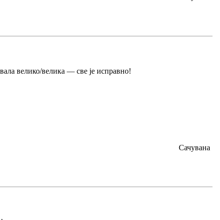
хвала велико/велика — све је исправно!
Сачувана