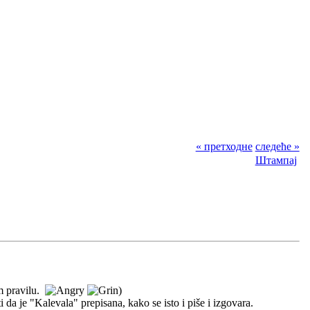
« претходне
следеће »
Штампај
m pravilu.
)
iti da je "Kalevala" prepisana, kako se isto i piše i izgovara.