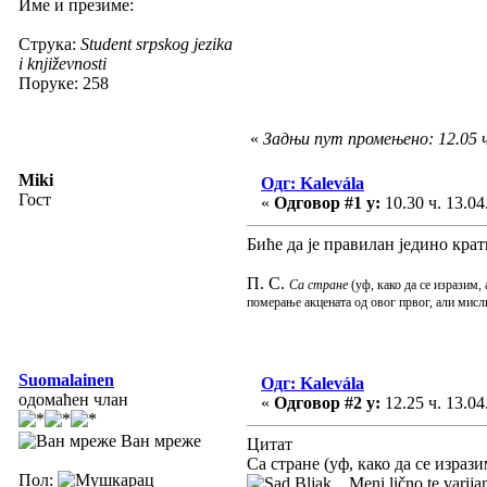
Име и презиме:
Струка:
Student srpskog jezika
i književnosti
Поруке: 258
«
Задњи пут промењено: 12.05 ч.
Miki
Одг: Kalevála
Гост
«
Одговор #1 у:
10.30 ч. 13.04
Биће да је правилан једино кра
П. С.
Са стране
(уф, како да се изразим,
померање акцената од овог првог, али мисл
Suomalainen
Одг: Kalevála
одомаћен члан
«
Одговор #2 у:
12.25 ч. 13.04
Ван мреже
Цитат
Са стране (уф, како да се израз
Пол:
Bljak... Meni lično te varija