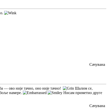
no.
Сачувана
ба — ово није тачно, оно није тачно!
Шалим се,
јбоље намере.
Нисам приметио друге
Сачувана