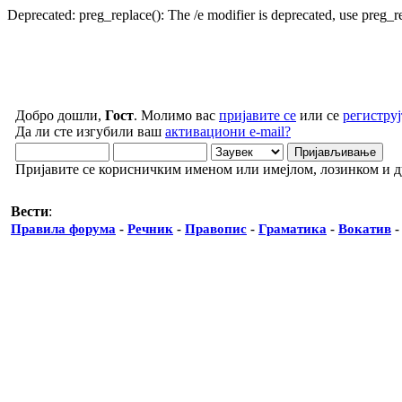
Deprecated: preg_replace(): The /e modifier is deprecated, use preg_
Добро дошли,
Гост
. Молимо вас
пријавите се
или се
региструј
Да ли сте изгубили ваш
активациони e-mail?
Пријавите се корисничким именом или имејлом, лозинком и 
Вести
:
Правила форума
-
Речник
-
Правопис
-
Граматика
-
Вокатив