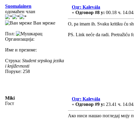
Suomalainen
Одг: Kalevála
одомаћен члан
«
Одговор #8 у:
00.18 ч. 14.04
Ван мреже
O, pa imam ih. Svaku kritiku ću sh
Пол:
PS. Link neće da radi. Pretražiću 
Организација:
Име и презиме:
Струка:
Student srpskog jezika
i književnosti
Поруке: 258
Miki
Одг: Kalevála
Гост
«
Одговор #9 у:
23.41 ч. 14.04
Ако ниси нашао погледај моју п