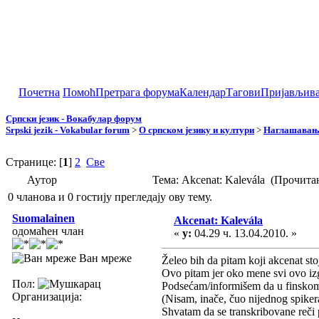
Почетна
Помоћ
Претрага форума
Календар
Тагови
Пријављив
Српски језик - Вокабулар форум
Srpski jezik - Vokabular forum
>
О српском језику и култури
>
Наглашавање
Странице: [
1
]
2
Све
Аутор
Тема: Akcenat: Kalevála (Прочита
0 чланова и 0 гостију прегледају ову тему.
Suomalainen
Akcenat: Kalevála
одомаћен члан
«
у:
04.29 ч. 13.04.2010. »
Ван мреже
Želeo bih da pitam koji akcenat sto
Ovo pitam jer oko mene svi ovo izg
Пол:
Podsećam/informišem da u finskom 
Организација:
(Nisam, inače, čuo nijednog spike
Shvatam da se transkribovane reči 