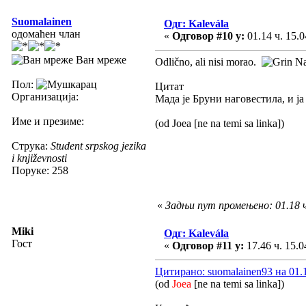
Suomalainen
Одг: Kalevála
одомаћен члан
«
Одговор #10 у:
01.14 ч. 15.0
Ван мреже
Odlično, ali nisi morao.
Na
Пол:
Цитат
Организација:
Мада је Бруни наговестила, и ја
Име и презиме:
(od Joea [ne na temi sa linka])
Струка:
Student srpskog jezika
i književnosti
Поруке: 258
«
Задњи пут промењено: 01.18 ч
Miki
Одг: Kalevála
Гост
«
Одговор #11 у:
17.46 ч. 15.0
Цитирано: suomalainen93 на 01.1
(od
Joea
[ne na temi sa linka])