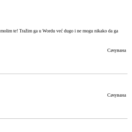
i, molim te! Tražim ga u Wordu već dugo i ne mogu nikako da ga
Сачувана
Сачувана