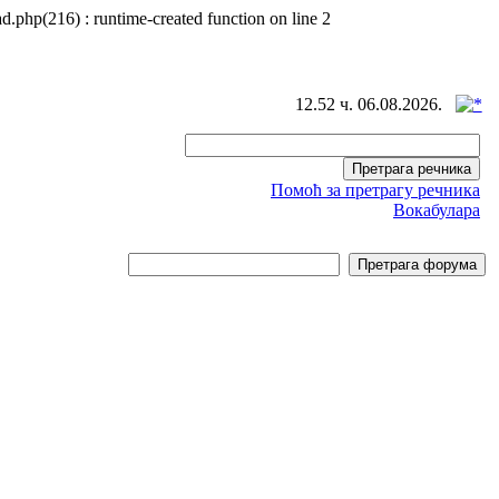
d.php(216) : runtime-created function on line 2
12.52 ч. 06.08.2026.
Помоћ за претрагу речника
Вокабулара