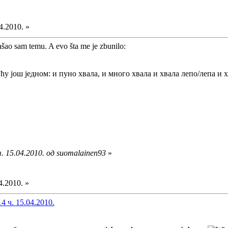
4.2010. »
šao sam temu. A evo šta me je zbunilo:
 ћу још једном: и пуно хвала, и много хвала и хвала лепо/лепа и 
. 15.04.2010. од suomalainen93
»
4.2010. »
4 ч. 15.04.2010.