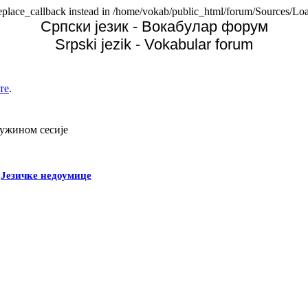
replace_callback instead in /home/vokab/public_html/forum/Sources/Loa
Српски језик - Вокабулар форум
Srpski jezik - Vokabular forum
те
.
дужином сесије
-
Језичке недоумице