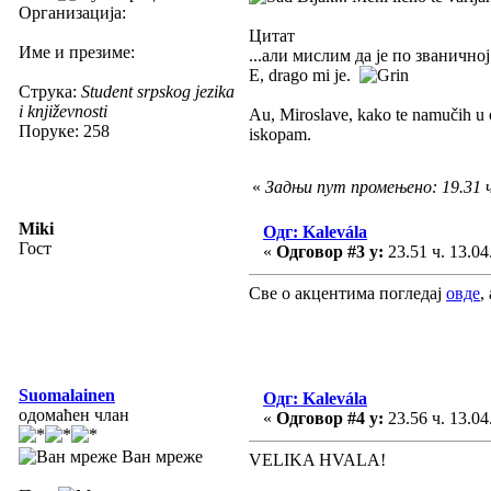
Организација:
Цитат
Име и презиме:
...али мислим да је по званично
E, drago mi je.
Струка:
Student srpskog jezika
i književnosti
Au, Miroslave, kako te namučih u 
Поруке: 258
iskopam.
«
Задњи пут промењено: 19.31 ч
Miki
Одг: Kalevála
Гост
«
Одговор #3 у:
23.51 ч. 13.04
Све о акцентима погледај
овде
,
Suomalainen
Одг: Kalevála
одомаћен члан
«
Одговор #4 у:
23.56 ч. 13.04
Ван мреже
VELIKA HVALA!