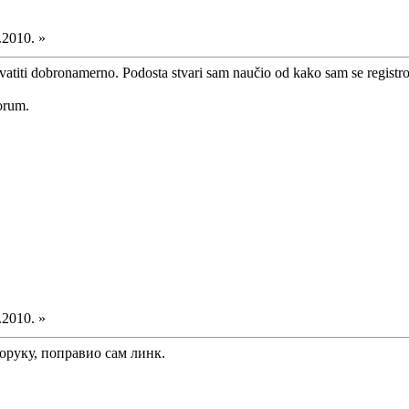
.2010. »
vatiti dobronamerno. Podosta stvari sam naučio od kako sam se registr
forum.
.2010. »
оруку, поправио сам линк.