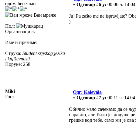
одомаћен члан
«
Одговор #6 у:
00.06 ч. 14.04
Ван мреже
Ju! Pa zašto me ne ispravljate? Ob
)
Пол:
Организација:
Име и презиме:
Струка:
Student srpskog jezika
i književnosti
Поруке: 258
Miki
Одг: Kalevála
Гост
«
Одговор #7 у:
00.11 ч. 14.04
Обично мало сачекамо да се људи
наравно, али било је, додуше р
грешке код тебе, само ми је ова 