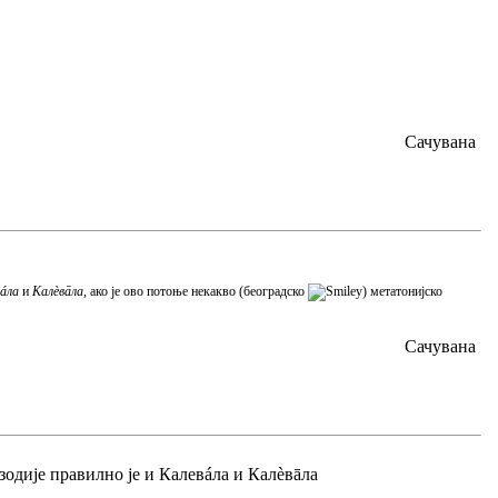
Сачувана
áла
и
Калèвāла
, ако је ово потоње некакво (београдско
) метатонијско
Сачувана
розодије правилно је и Калевáла и Калèвāла