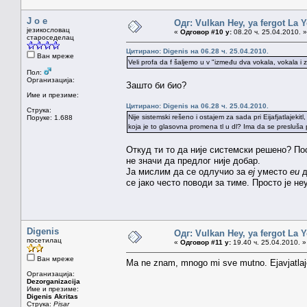
J o e
Одг: Vulkan Hey, ya fergot La 
језикословац
«
Одговор #10 у:
08.20 ч. 25.04.2010. »
староседелац
Цитирано: Digenis на 06.28 ч. 25.04.2010.
Ван мреже
Veli profa da f šaljemo u v "između dva vokala, vokala i 
Пол:
Организација:
Зашто би био?
Име и презиме:
Цитирано: Digenis на 06.28 ч. 25.04.2010.
Струка:
Nije sistemski rešeno i ostajem za sada pri Eijafjatlajekit
Поруке: 1.688
koja je to glasovna promena tl u dl? Ima da se presluša 
Откуд ти то да није системски решено? По
не значи да предлог није добар.
Ја мислим да се одлучио за
еј
уместо
еи
д
се јако често поводи за тиме. Просто је 
Digenis
Одг: Vulkan Hey, ya fergot La 
посетилац
«
Одговор #11 у:
19.40 ч. 25.04.2010. »
Ван мреже
Ma ne znam, mnogo mi sve mutno. Ejavjatlajek
Организација:
Dezorganizacija
Име и презиме:
Digenis Akritas
Струка:
Pisar