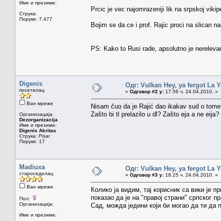
Име и презиме:
Prcic je vec najomrazeniji lik na srpskoj vikipe
Струка:
Поруке: 7.477
Bojim se da ce i prof. Rajic proci na slican na
PS: Kako to Rusi rade, apsolutno je nerelevan
Digenis
Одг: Vulkan Hey, ya fergot La 
посетилац
«
Одговор #2 у:
17.56 ч. 24.04.2010. »
Ван мреже
Nisam čuo da je Rajić dao ikakav sud o tome. I
Zašto bi tl prelazilo u dl? Zašto eja a ne eija?
Организација:
Dezorganizacija
Име и презиме:
Digenis Akritas
Струка:
Pisar
Поруке: 17
Madiuxa
Одг: Vulkan Hey, ya fergot La 
староседелац
«
Одговор #3 у:
18.25 ч. 24.04.2010. »
Ван мреже
Колико ја видим, тај корисник са вики је 
показао да је на "правој страни" српског п
Пол:
Организација:
Сад, можда једини који би могао да ти да п
Име и презиме: