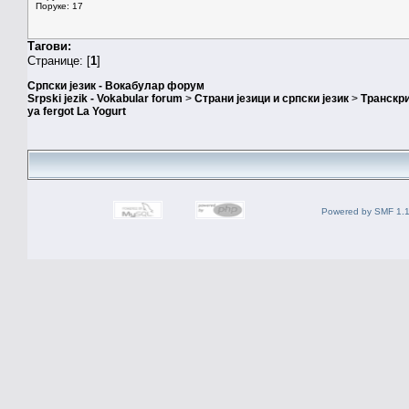
Поруке: 17
Тагови:
Странице: [
1
]
Српски језик - Вокабулар форум
Srpski jezik - Vokabular forum
>
Страни језици и српски језик
>
Транскри
ya fergot La Yogurt
Powered by SMF 1.