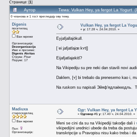
Странице: [
1
]
Аутор
Тема: Vulkan Hey, ya fergot La Yogurt 
0 чланова и 1 гост прегледају ову тему.
Digenis
Vulkan Hey, ya fergot La Yogu
посетилац
«
у:
17.28 ч. 24.04.2010. »
Ван мреже
Eyjafjallajökull.
Организација:
Dezorganizacija
[ˈeiːjafjatlajœːkʏtl̥]
Име и презиме:
Digenis Akritas
Струка:
Pisar
Eijafjatlajekitl?
Поруке: 17
Na Vikipediju su pre neki dan stavili novi a
Daklem, [ʏ] bi trebalo da prenesemo kao i, m
Na ruskom su napisali Эйяф'ядлаёкюдль. Tamo 
Madiuxa
Одг: Vulkan Hey, ya fergot La 
староседелац
«
Одговор #1 у:
17.40 ч. 24.04.2010. »
Ван мреже
Meni se cini da su na Vikipediji takodje dali i
vikipedijini urednici ubede da treba da postuj
Пол:
Организација:
transkripcije u Pravopisu nisu kako treba i da 