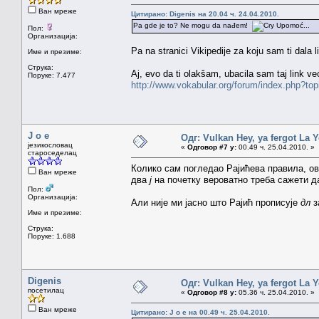
Ван мреже
Цитирано: Digenis на 20.04 ч. 24.04.2010.
Pa gde je to? Ne mogu da nađem!
Upomoć...
Пол:
Организација:
Pa na stranici Vikipedije za koju sam ti dala l
Име и презиме:
Струка:
Aj, evo da ti olakšam, ubacila sam taj link v
Поруке: 7.477
http://www.vokabular.org/forum/index.php?
J o e
Одг: Vulkan Hey, ya fergot La 
језикословац
«
Одговор #7 у:
00.49 ч. 25.04.2010. »
староседелац
Колико сам погледао Рајићева правила, ов
Ван мреже
два
ј
на почетку вероватно треба сажети да 
Пол:
Организација:
Али није ми јасно што Рајић прописује
дл
з
Име и презиме:
Струка:
Поруке: 1.688
Digenis
Одг: Vulkan Hey, ya fergot La 
посетилац
«
Одговор #8 у:
05.36 ч. 25.04.2010. »
Ван мреже
Цитирано: J o e на 00.49 ч. 25.04.2010.