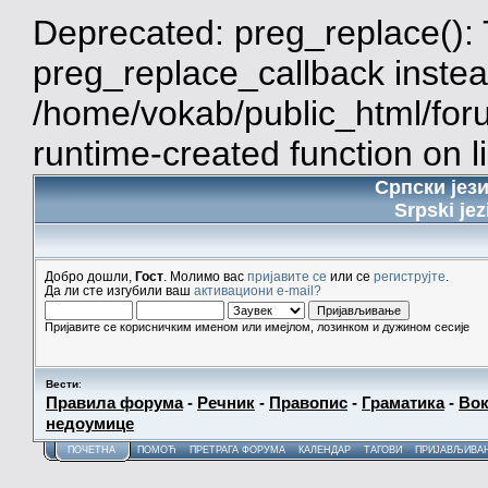
Deprecated: preg_replace(): 
preg_replace_callback instea
/home/vokab/public_html/for
runtime-created function on l
Српски јез
Srpski jez
Добро дошли,
Гост
. Молимо вас
пријавите се
или се
региструјте
.
Да ли сте изгубили ваш
активациони e-mail?
Пријавите се корисничким именом или имејлом, лозинком и дужином сесије
Вести
:
Правила форума
-
Речник
-
Правопис
-
Граматика
-
Вок
недоумице
ПОЧЕТНА
ПОМОЋ
ПРЕТРАГА ФОРУМА
КАЛЕНДАР
ТАГОВИ
ПРИЈАВЉИВА