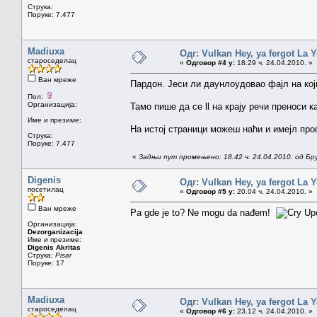
Струка:
Поруке: 7.477
Madiuxa
Одг: Vulkan Hey, ya fergot La 
староседелац
«
Одговор #4 у:
18.29 ч. 24.04.2010. »
Ван мреже
Пардон. Јеси ли даунлоудовао фајл на који
Пол:
Организација:
Тамо пише да се ll на крају речи преноси к
Име и презиме:
На истој страници можеш наћи и имејл проф
Струка:
Поруке: 7.477
«
Задњи пут промењено: 18.42 ч. 24.04.2010. од Бр
Digenis
Одг: Vulkan Hey, ya fergot La 
посетилац
«
Одговор #5 у:
20.04 ч. 24.04.2010. »
Ван мреже
Pa gde je to? Ne mogu da nađem!
Upo
Организација:
Dezorganizacija
Име и презиме:
Digenis Akritas
Струка:
Pisar
Поруке: 17
Madiuxa
Одг: Vulkan Hey, ya fergot La 
староседелац
«
Одговор #6 у:
23.12 ч. 24.04.2010. »