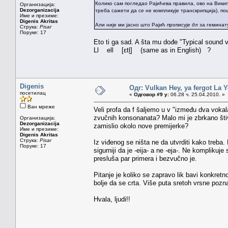
Колико сам погледао Рајићева правила, ово на Вики
Организација:
Dezorganizacija
треба сажети да се не компликује транскрипција), пош
Име и презиме:
Digenis Akritas
Али није ми јасно што Рајић прописује
дл
за гемина
Струка:
Pisar
Поруке: 17
Eto ti ga sad. A šta mu dođe "Typical sound 
Ll ell [ɛtl̥] (same as in English) ?
Digenis
Одг: Vulkan Hey, ya fergot La 
посетилац
«
Одговор #9 у:
06.28 ч. 25.04.2010. »
Ван мреже
Veli profa da f šaljemo u v "između dva vokala
zvučnih konsonanata? Malo mi je zbrkano štiv
Организација:
Dezorganizacija
zamislio okolo nove premijerke?
Име и презиме:
Digenis Akritas
Струка:
Pisar
Iz viđenog se ništa ne da utvrditi kako treba.
Поруке: 17
sigurniji da je -eija- a ne -eja-. Ne kompliku
presluša par primera i bezvučno je.
Pitanje je koliko se zapravo lik bavi konkretn
bolje da se crta. Više puta sretoh vrsne pozn
Hvala, ljudi!!