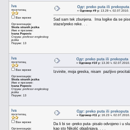
Iva
Одг: preko puta ili prekoputa
посетилац
«
Одговор #9 у:
13.29 ч. 02.07.2010.
Ван мреже
Sad sam tek zbunjena. Ima logike da se pise o
staze/preko reke. . .
Организација:
Skola stranih jezika
Име и презиме:
Ivana Popovic
Струка:
profesor engleskog
jezika
Поруке: 13
Iva
Одг: preko puta ili prekoputa
посетилац
«
Одговор #10 у:
13.30 ч. 02.07.2010.
Ван мреже
Izvinite, moja greska, nisam pazljivo procital
Организација:
Skola stranih jezika
Име и презиме:
Ivana Popovic
Струка:
profesor engleskog
jezika
Поруке: 13
Iva
Одг: preko puta ili prekoputa
посетилац
«
Одговор #11 у:
16.23 ч. 02.07.2010.
Ван мреже
Da li bi se -preko puta- pisalo odvojeno i u slu
kao sto Nikolić objašnjava. . . .
Организација: