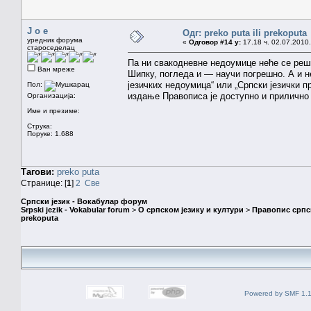
J o e
Одг: preko puta ili prekoputa
уредник форума
«
Одговор #14 у:
17.18 ч. 02.07.2010.
староседелац
Па ни свакодневне недоумице неће се реш
Ван мреже
Шипку, погледа и — научи погрешно. А и не
језичких недоумица“ или „Српски језички 
Пол:
издање Правописа је доступно и прилично
Организација:
Име и презиме:
Струка:
Поруке: 1.688
Тагови:
preko puta
Странице: [
1
]
2
Све
Српски језик - Вокабулар форум
Srpski jezik - Vokabular forum
>
О српском језику и култури
>
Правопис српск
prekoputa
Powered by SMF 1.