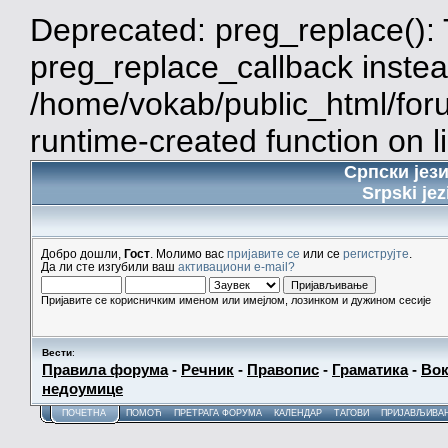
Deprecated: preg_replace(): 
preg_replace_callback instea
/home/vokab/public_html/for
runtime-created function on l
Српски јез
Srpski jez
Добро дошли,
Гост
. Молимо вас
пријавите се
или се
региструјте
.
Да ли сте изгубили ваш
активациони e-mail?
Пријавите се корисничким именом или имејлом, лозинком и дужином сесије
Вести
:
Правила форума
-
Речник
-
Правопис
-
Граматика
-
Вок
недоумице
ПОЧЕТНА
ПОМОЋ
ПРЕТРАГА ФОРУМА
КАЛЕНДАР
ТАГОВИ
ПРИЈАВЉИВА