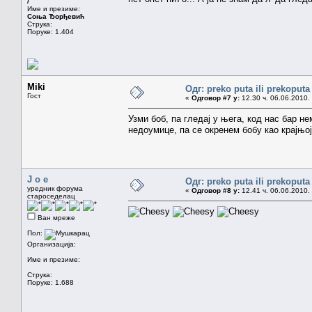
/
Име и презиме:
Соња Ђорђевић
Струка:
Поруке: 1.404
Miki
Одг: preko puta ili prekoputa
Гост
«
Одговор #7 у:
12.30 ч. 06.06.2010.
Узми боб, па гледај у њега, код нас бар н
недоумице, па се окренем бобу као крајњој
J o e
Одг: preko puta ili prekoputa
уредник форума
«
Одговор #8 у:
12.41 ч. 06.06.2010.
староседелац
Ван мреже
Пол:
Организација:
Име и презиме:
Струка:
Поруке: 1.688