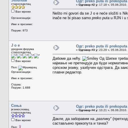
Stoundar
Одг: preko puta ili prekoputa
староседелац
«
Одговор #2 у:
17.18 ч. 05.06.2010.
Ван мреже
Nešto mi govori da se J o e neće složiti s N
inače ne bi pisao samo
preko puta
u RJN i u 
Организација:
Име и презиме:
Поруке: 973
J o e
Одг: preko puta ili prekoputa
уредник форума
«
Одговор #3 у:
23.29 ч. 05.06.2010.
староседелац
Дабоме да нећу.
Од Шипке треба 
Ван мреже
најмање не претендује да буде нормативни
српском језику, уазбучен одстрага. Да заи
Пол:
главни редактор.
Организација:
Име и презиме:
Струка:
Поруке: 1.688
Соња
Одг: preko puta ili prekoputa
језикословац
«
Одговор #4 у:
10.21 ч. 06.06.2010.
староседелац
Дакле, да заборавим на „разлику“ (претход
Ван мреже
састављено прекопута и тачка?
Пол: