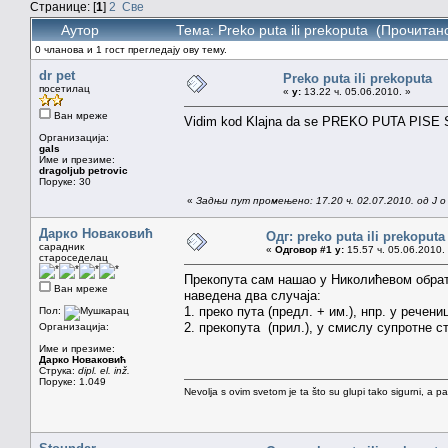
Странице: [
1
]
2
Све
Аутор
Тема: Preko puta ili prekoputa (Прочитан
0 чланова и 1 гост прегледају ову тему.
dr pet
Preko puta ili prekoputa
посетилац
«
у:
13.22 ч. 05.06.2010. »
Ван мреже
Vidim kod Klajna da se PREKO PUTA PIS
Организација:
gals
Име и презиме:
dragoljub petrovic
Поруке: 30
«
Задњи пут промењено: 17.20 ч. 02.07.2010. од J o
Дарко Новаковић
Одг: preko puta ili prekoputa
сарадник
«
Одговор #1 у:
15.57 ч. 05.06.2010.
староседелац
Прекопута сам нашао у Николићевом обрат
Ван мреже
наведена два случаја:
1. преко пута (предл. + им.), нпр. у речени
Пол:
2. прекопута (прил.), у смислу супротне ст
Организација:
Име и презиме:
Дарко Новаковић
Струка:
dipl. el. inž.
Поруке: 1.049
Nevolja s ovim svetom je ta što su glupi tako sigurni, a 