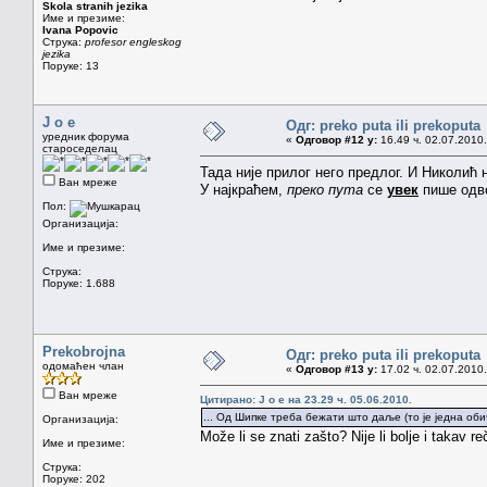
Skola stranih jezika
Име и презиме:
Ivana Popovic
Струка:
profesor engleskog
jezika
Поруке: 13
J o e
Одг: preko puta ili prekoputa
уредник форума
«
Одговор #12 у:
16.49 ч. 02.07.2010.
староседелац
Тада није прилог него предлог. И Николић
Ван мреже
У најкраћем,
преко пута
се
увек
пише одво
Пол:
Организација:
Име и презиме:
Струка:
Поруке: 1.688
Prekobrojna
Одг: preko puta ili prekoputa
одомаћен члан
«
Одговор #13 у:
17.02 ч. 02.07.2010.
Ван мреже
Цитирано: J o e на 23.29 ч. 05.06.2010.
... Од Шипке треба бежати што даље (то је једна оби
Организација:
Može li se znati zašto? Nije li bolje i takav
Име и презиме:
Струка:
Поруке: 202