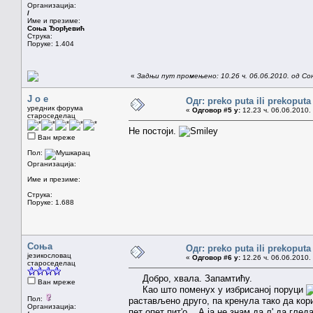
Организација:
/
Име и презиме:
Соња Ђорђевић
Струка:
Поруке: 1.404
«
Задњи пут промењено: 10.26 ч. 06.06.2010. од С
J o e
Одг: preko puta ili prekoputa
уредник форума
«
Одговор #5 у:
12.23 ч. 06.06.2010.
староседелац
Не постоји.
Ван мреже
Пол:
Организација:
Име и презиме:
Струка:
Поруке: 1.688
Соња
Одг: preko puta ili prekoputa
језикословац
«
Одговор #6 у:
12.26 ч. 06.06.2010.
староседелац
Добро, хвала. Запамтићу.
Ван мреже
Као што поменух у избрисаној поруци
Пол:
растављено друго, па кренула тако да кори
Организација:
пет опет пит'о... А ја не знам да л' да гле