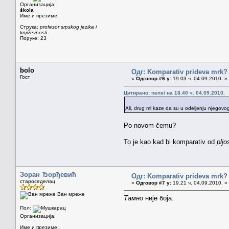
Организација:
škola
Име и презиме:
Струка:
profesor srpskog jezika i
književnosti
Поруке: 23
bolo
Одг: Komparativ prideva mrk?
Гост
«
Одговор #6 у:
19.03 ч. 04.09.2010. »
Цитирано: nensi на 18.40 ч. 04.09.2010.
Ali, drug mi kaze da su u odeljenju njegovog
Po novom čemu?
To je kao kad bi komparativ od
pljo
Зоран Ђорђевић
Одг: Komparativ prideva mrk?
староседелац
«
Одговор #7 у:
19.21 ч. 04.09.2010. »
Ван мреже
Тамно
није боја.
Пол:
Организација:
Име и презиме: