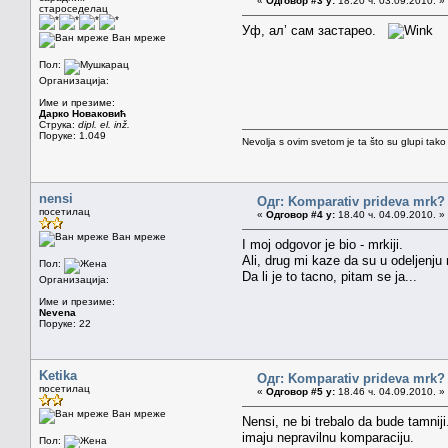
«
Одговор #3 у:
18.20 ч. 03.09.2010. »
староседелац
Уф, ал’ сам застарео.
Ван мреже
Пол:
Организација:
Име и презиме:
Дарко Новаковић
Струка:
dipl. el. inž.
Поруке: 1.049
Nevolja s ovim svetom je ta što su glupi tako
nensi
Одг: Komparativ prideva mrk?
посетилац
«
Одговор #4 у:
18.40 ч. 04.09.2010. »
Ван мреже
I moj odgovor je bio - mrkiji.
Ali, drug mi kaze da su u odeljenju 
Пол:
Da li je to tacno, pitam se ja...
Организација:
Име и презиме:
Nevena
Поруке: 22
Ketika
Одг: Komparativ prideva mrk?
посетилац
«
Одговор #5 у:
18.46 ч. 04.09.2010. »
Ван мреже
Nensi, ne bi trebalo da bude tamniji.
imaju nepravilnu komparaciju.
Пол: