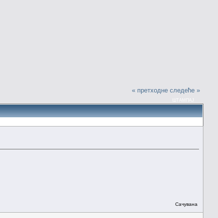
« претходне
следеће »
ШТАМПАЈ
Сачувана