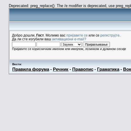
Deprecated: preg_replace(): The /e modifier is deprecated, use preg_re
Добро дошли,
Гост
. Молимо вас
пријавите се
или се
региструјте
.
Да ли сте изгубили ваш
активациони e-mail?
Пријавите се корисничким именом или имејлом, лозинком и дужином сесије
Вести
:
Правила форума
-
Речник
-
Правопис
-
Граматика
-
Вок