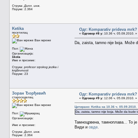
Струка:
Дипл. инж.
Поруке: 2.364
Ketika
Одг: Komparativ prideva mrk?
посетилац
«
Одговор #8 у:
10.36 ч. 05.09.2010. »
Ван мреже
Da, zaista, tamno nije boja. Može 
Пол:
Организација:
škola
Име и презиме:
Струка:
profesor srpskog jezika i
književnosti
Поруке: 23
Зоран Ђорђевић
Одг: Komparativ prideva mrk?
староседелац
«
Одговор #9 у:
12.06 ч. 05.09.2010. »
Ван мреже
Цитирано: Ketika на 10.36 ч. 05.09.2010.
Da, zaista, tamno nije boja. Može da bude 
Пол:
Организација:
Тамноцрвена, тамноплава... То је 
Име и презиме:
Види и
овде
.
Струка:
Дипл. инж.
Поруке: 2.364