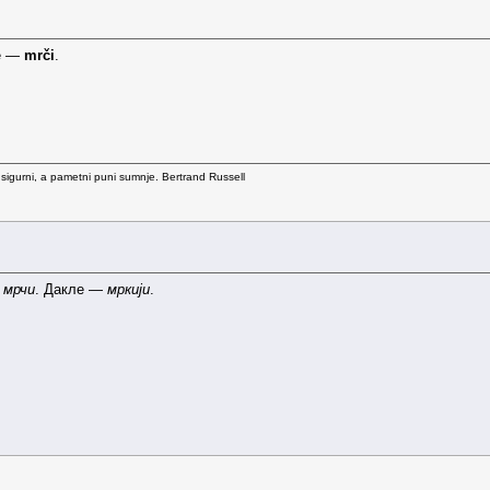
le —
mrči
.
 sigurni, a pametni puni sumnje. Bertrand Russell
о
мрчи
. Дакле —
мркији
.