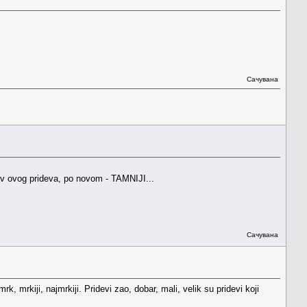
Сачувана
ativ ovog prideva, po novom - TAMNIJI...
Сачувана
k, mrkiji, najmrkiji. Pridevi zao, dobar, mali, velik su pridevi koji