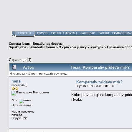
ПОЧЕТНА
ПОМОЋ
ПРЕТРАГА ФОРУМА
КАЛЕНДАР
ТАГОВИ
ПРИЈАВЉИВА
Српски језик - Вокабулар форум
Srpski jezik - Vokabular forum
>
О српском језику и култури
>
Граматика српс
Странице: [
1
]
Аутор
Тема: Komparativ prideva mrk?
0 чланова и 1 гост прегледају ову тему.
nensi
Komparativ prideva mrk?
посетилац
«
у:
15.13 ч. 03.09.2010. »
Ван мреже
Kako pravilno glasi komparativ pri
Hvala.
Пол:
Организација:
Име и презиме:
Nevena
Поруке: 22