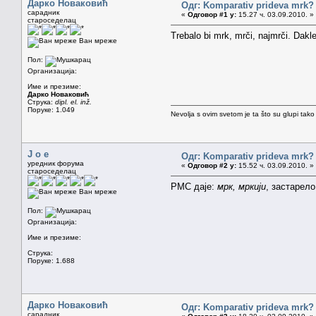
Дарко Новаковић
Одг: Komparativ prideva mrk?
сарадник
«
Одговор #1 у:
15.27 ч. 03.09.2010. »
староседелац
Trebalo bi mrk, mrči, najmrči. Dak
Ван мреже
Пол:
Организација:
Име и презиме:
Дарко Новаковић
Струка:
dipl. el. inž.
Поруке: 1.049
Nevolja s ovim svetom je ta što su glupi tako
J o e
Одг: Komparativ prideva mrk?
уредник форума
«
Одговор #2 у:
15.52 ч. 03.09.2010. »
староседелац
РМС даје:
мрк, мркији
, застарел
Ван мреже
Пол:
Организација:
Име и презиме:
Струка:
Поруке: 1.688
Дарко Новаковић
Одг: Komparativ prideva mrk?
сарадник