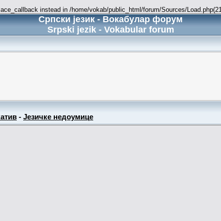
place_callback instead in /home/vokab/public_html/forum/Sources/Load.php(216
Српски језик - Вокабулар форум
Srpski jezik - Vokabular forum
атив
-
Језичке недоумице