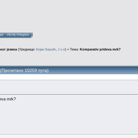
ЊЕ
РЕГИСТРАЦИЈА
ког језика
(Уредници:
Бојан Башић
,
J o e
) > Тема:
Komparativ prideva mrk?
 (Прочитано 10259 пута)
deva mrk?