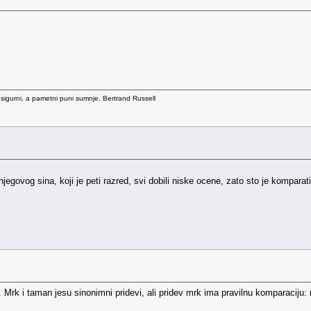
 sigurni, a pametni puni sumnje. Bertrand Russell
njegovog sina, koji je peti razred, svi dobili niske ocene, zato sto je kompar
 Mrk i taman jesu sinonimni pridevi, ali pridev mrk ima pravilnu komparaciju: mr