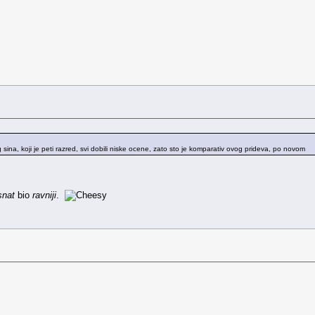
 sina, koji je peti razred, svi dobili niske ocene, zato sto je komparativ ovog prideva, po novom
snat
bio
ravniji
.