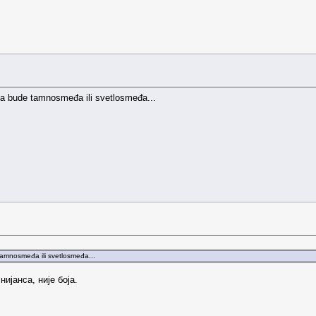
da bude tamnosmeđa ili svetlosmeđa...
tamnosmeđa ili svetlosmeđa...
нијанса, није боја.