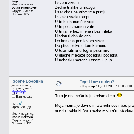
bagzi
I sve u životu
Име и презиме:
Žedne ti slike u mozgu
Dejan Milenković
Струка:
Učenik
I zar okca na vrhovima prstiju
Поруке: 105
I svaku svaku stopu
U tri kotla namćor vode
U tri peći znamen vatre
U tri jame bez imena i bez mleka
Hladan ti dah do grla
Do kamena pod levom sisom
Do ptice britve u tom kamenu
U tutu tutinu u leglo praznine
U gladne makaze početka i početka
U nebesku matericu znam li je ja
Ђорђе Божовић
Одг: U tutu tutinu?
језикословац
«
Одговор #1 у:
19.23 ч. 11.10.2010.
староседелац
Tuta je ona noša koju koriste deca.
Ван мреже
Пол:
Moja mama je davno imala neki šešir baš pra
Организација:
stavila, rekla bi "da stavim moju tútu nȁ glāv
Име и презиме:
Đorđe Božović
Струка:
lingvist
Поруке: 4.322