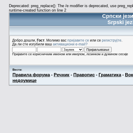
Deprecated: preg_replace(): The /e modifier is deprecated, use preg_re
runtime-created function on line 2
Српски јез
Srpski jez
Добро дошли,
Гост
. Молимо вас
пријавите се
или се
региструјте
.
Да ли сте изгубили ваш
активациони e-mail?
Пријавите се корисничким именом или имејлом, лозинком и дужином сесије
Вести
:
Правила форума
-
Речник
-
Правопис
-
Граматика
-
Вок
недоумице