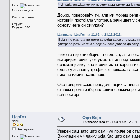
Чуј пријатељу,једном ми поверуј када кажем да је не
Пол:
Организација:
Добро, повероваћу ти, али ми мораш рећи о
Име и презиме:
историји постојала употреба речи цвет у 
Струка:
основу чега си сигуран?
Поруке: 820
Цитирано: ЦарГот на 21.02 ч. 28.11.2011.
Боја није масна,а не може се рећи да се она маже,ни
употреба речи маст као боје би лако довела до забу
Нико те није ни обојио, а овде сада ти не
историјске речи, док уместо ње предлажеш
српском језику, као и речи истог корена и
слово у значењу графичког приказа гласа. 
њих не измишљамо нове.
Ово говорим само поводом твојих ставова
ставом према заборављеним српским речима
већ постоје.
ЦарГот
Одг: Boja
члан
«
Одговор #24 у:
21.08 ч. 05.12.2011.
Ван мреже
Уверен сам зато што сам чуо приче од стар
Википедији у чланку боја.Као што сам виде
Пол: