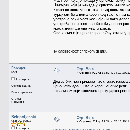
Маст-реч која је некада у српском језику н
Цвет-реч која је некада у српском језику н
Краса-не знам много тога о њој,осим да им
турцизам боја нема корен код нас те нам ка
употреба речи маст као боје би лако дове
употреба речи цвет као боје би довела јо
краса значи да она нешто краси:
Ова хаљина је црвене красе-Ову хаљину кр
ЗА СЛОВЕСНОСТ СРПСКОГА ЈЕЗИКА
Гвозден
Одг: Boja
гост
«
Одговор #22 у:
18.52 ч. 04.12.2011.
Ван мреже
Додао бих пар примера тих старих израза 
црно кажу
вран
, што је корен многих речи
Организација:
локализам који означава врсту јаркоцрвене
Име и презиме:
Струка:
Поруке: 5
Belopoljanski
Одг: Boja
староседелац
«
Одговор #23 у:
18.26 ч. 05.12.2011.
Ван мреже
Цитирано: ЦарГот на 21.02 ч. 28.11.2011.