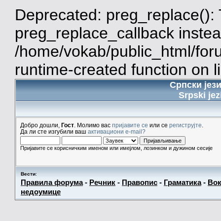
Deprecated: preg_replace(): 
preg_replace_callback instea
/home/vokab/public_html/for
runtime-created function on l
Српски јез
Srpski jez
Добро дошли,
Гост
. Молимо вас
пријавите се
или се
региструјте
.
Да ли сте изгубили ваш
активациони e-mail?
Пријавите се корисничким именом или имејлом, лозинком и дужином сесије
Вести
:
Правила форума
-
Речник
-
Правопис
-
Граматика
-
Вок
недоумице