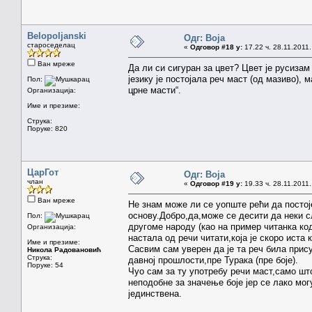
Belopoljanski
Одг: Boja
староседелац
«
Одговор #18 у:
17.22 ч. 28.11.2011.
Ван мреже
Да ли си сигуран за цвет? Цвет је русизам
језику је постојала реч маст (од мазиво),
Пол:
црне масти“.
Организација:
Име и презиме:
Струка:
Поруке: 820
ЦарГот
Одг: Boja
члан
«
Одговор #19 у:
19.33 ч. 28.11.2011.
Ван мреже
Не знам може ли се уопште рећи да постој
основу.Добро,да,може се десити да неки с
Пол:
другоме народу (као на пример читанка код 
Организација:
настала од речи читати,која је скоро иста к
Име и презиме:
Сасвим сам уверен да је та реч била прису
Никола Радовановић
Струка:
давној прошлости,пре Турака (пре боје).
Поруке: 54
Чуо сам за ту употребу речи маст,само што
неподобне за значење боје јер се лако мог
јединствена.