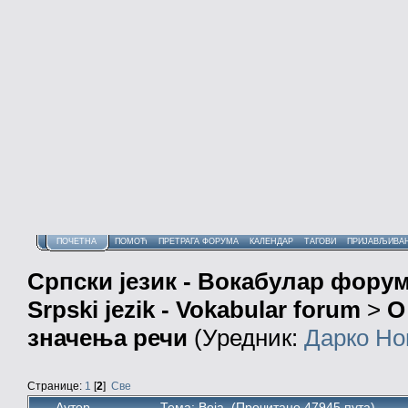
ПОЧЕТНА
ПОМОЋ
ПРЕТРАГА ФОРУМА
КАЛЕНДАР
ТАГОВИ
ПРИЈАВЉИВА
Српски језик - Вокабулар фору
Srpski jezik - Vokabular forum
>
О
значења речи
(Уредник:
Дарко Но
Странице:
1
[
2
]
Све
Аутор
Тема: Boja (Прочитано 47945 пута)