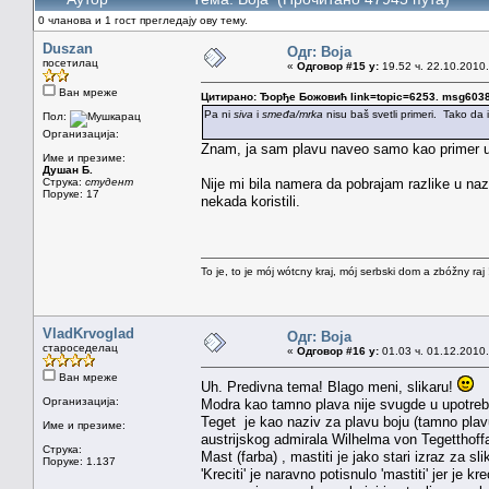
0 чланова и 1 гост прегледају ову тему.
Duszan
Одг: Boja
посетилац
«
Одговор #15 у:
19.52 ч. 22.10.2010.
Ван мреже
Цитирано: Ђорђе Божовић link=topic=6253. msg60
Pa ni
siva
i
smeđa/mrka
nisu baš svetli primeri. Tako da 
Пол:
Организација:
Znam, ja sam plavu naveo samo kao primer u 
Име и презиме:
Душан Б.
Струка:
студент
Nije mi bila namera da pobrajam razlike u na
Поруке: 17
nekada koristili.
To je, to je mój wótcny kraj, mój serbski dom a zbóžny raj 
VladKrvoglad
Одг: Boja
староседелац
«
Одговор #16 у:
01.03 ч. 01.12.2010.
Ван мреже
Uh. Predivna tema! Blago meni, slikaru!
Организација:
Modra kao tamno plava nije svugde u upotreb
Teget je kao naziv za plavu boju (tamno plav
Име и презиме:
austrijskog admirala Wilhelma von Tegetthoff
Струка:
Mast (farba) , mastiti je jako stari izraz za s
Поруке: 1.137
'Kreciti' je naravno potisnulo 'mastiti' jer je