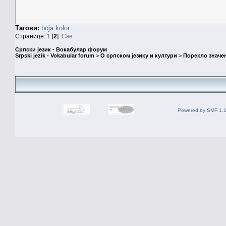
Тагови:
boja kolor
Странице:
1
[
2
]
Све
Српски језик - Вокабулар форум
Srpski jezik - Vokabular forum
>
О српском језику и култури
>
Порекло значе
Powered by SMF 1.