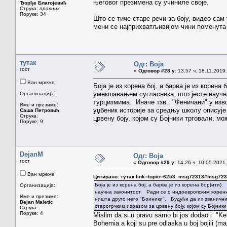
његовог презимена су учиниле своје.
Ђорђе Благојевић
Струка:
правник
Поруке: 34
Што се тиче старе речи за боју, видео сам
мени се најприхватљивијом чини поменута
тутак
Одг: Boja
гост
«
Одговор #28 у:
13.57 ч. 18.11.2019.
Ван мреже
Боја је из корена бој, а барва је из корен
умекшавањем сугласника, што јесте научна
Организација:
турцизмима. Иначе тзв. "Феничани" у изво
Име и презиме:
уџбеник историје за средњу школу описује
Саша Петровић
Струка:
црвену боју, којом су Бојники трговали, мо
Поруке: 9
DejanM
Одг: Boja
гост
«
Одговор #29 у:
14.26 ч. 10.05.2021.
Ван мреже
Цитирано: тутак link=topic=6253. msg72313#msg72
Боја је из корена бој, а барва је из корена бор(ити
Организација:
научна законитост. Ради се о индоевропским корени
Име и презиме:
ништа друго него "Боиники". Будући да их званични 
Dejan Maletic
старогрчким изразом за црвену боју, којом су Бојники
Струка:
Поруке: 4
Mislim da si u pravu samo bi jos dodao i "Kel
Bohemia a koji su pre odlaska u boj bojili (ma