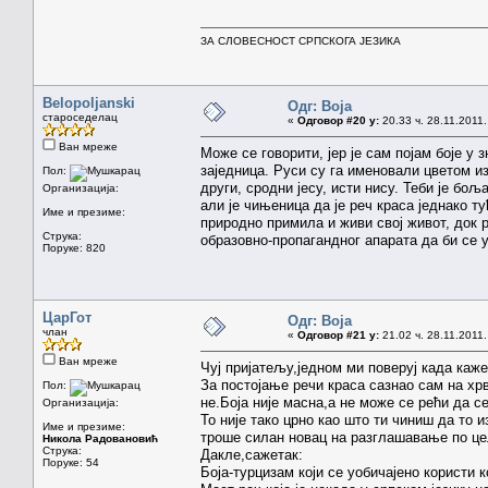
ЗА СЛОВЕСНОСТ СРПСКОГА ЈЕЗИКА
Belopoljanski
Одг: Boja
староседелац
«
Одговор #20 у:
20.33 ч. 28.11.2011.
Ван мреже
Може се говорити, јер је сам појам боје у 
заједница. Руси су га именовали цветом из 
Пол:
други, сродни јесу, исти нису. Теби је боља
Организација:
али је чињеница да је реч краса једнако ту
Име и презиме:
природно примила и живи свој живот, док 
Струка:
образовно-пропагандног апарата да би се 
Поруке: 820
ЦарГот
Одг: Boja
члан
«
Одговор #21 у:
21.02 ч. 28.11.2011.
Ван мреже
Чуј пријатељу,једном ми поверуј када каже
За постојање речи краса сазнао сам на хр
Пол:
не.Боја није масна,а не може се рећи да с
Организација:
То није тако црно као што ти чиниш да то 
Име и презиме:
троше силан новац на разглашавање по це
Никола Радовановић
Струка:
Дакле,сажетак:
Поруке: 54
Боја-турцизам који се уобичајено користи 