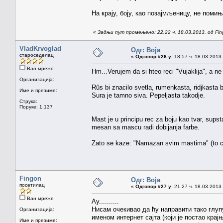
На крају, боју, као позајмљеницу, не помињ
«
Задњи пут промењено: 22.22 ч. 18.03.2013. од Fi
VladKrvoglad
Одг: Boja
староседелац
«
Одговор #26 у:
18.57 ч. 18.03.2013.
Ван мреже
Hm...Verujem da si hteo reci "Vujaklija", a ne 
Организација:
Rûs bi znacilo svetla, rumenkasta, ridjkasta b
Име и презиме:
Sura je tamno siva. Pepeljasta takodje.
Струка:
Поруке: 1.137
Mast je u principu rec za boju kao tvar, sups
mesan sa mascu radi dobijanja farbe.
Zato se kaze: "Namazan svim mastima" (to ce r
Fingon
Одг: Boja
посетилац
«
Одговор #27 у:
21.27 ч. 18.03.2013.
Ван мреже
Ау..........
Нисам очекивао да ћу направити тако глуп
Организација:
именом интернет сајта (који је постао кра
Име и презиме: