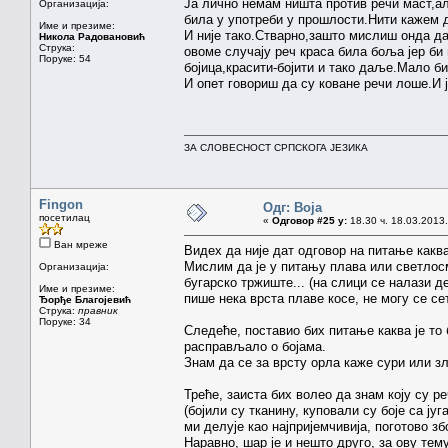
Ја лично немам ништа против речи маст,ал
Организација:
била у употреби у прошлости.Нити кажем д
Име и презиме:
И није тако.Стварно,зашто мислиш онда д
Никола Радовановић
Струка:
овоме случају реч краса била боља јер би
Поруке: 54
бојица,красити-бојити и тако даље.Мало б
И опет говориш да су коване речи лоше.И 
ЗА СЛОВЕСНОСТ СРПСКОГА ЈЕЗИКА
Fingon
Одг: Boja
посетилац
«
Одговор #25 у:
18.30 ч. 18.03.2013.
Ван мреже
Видех да није дат одговор на питање каква 
Мислим да је у питању плава или светлосм
Организација:
бугарско тржиште... (на слици се налази д
Име и презиме:
пише нека врста плаве косе, не могу се сет
Ђорђе Благојевић
Струка:
правник
Поруке: 34
Следеће, поставио бих питање каква је то
расправљало о бојама.
Знам да се за врсту орла каже сури или зл
Треће, заиста бих волео да знам коју су ре
(бојили су тканину, куповали су боје са ј
ми делује као најпријемчивија, поготово з
Наравно, шар је и нешто друго, за ову тему