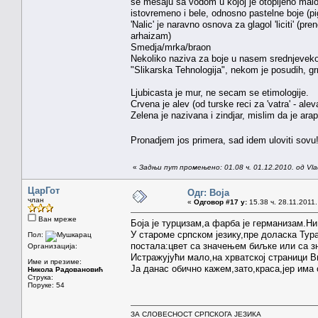
se mesaju sa vodom u kojoj je otopljeno malo m
istovremeno i bele, odnosno pastelne boje (pig
'Nalic' je naravno osnova za glagol 'liciti' (pre
arhaizam)
Smedja/mrka/braon
Nekoliko naziva za boje u nasem srednjeveko
"Slikarska Tehnologija", nekom je posudih, grr
Ljubicasta je mur, ne secam se etimologije.
Crvena je alev (od turske reci za 'vatra' - alev
Zelena je nazivana i zindjar, mislim da je ara
Pronadjem jos primera, sad idem uloviti sovu
«
Задњи пут промењено: 01.08 ч. 01.12.2010. од Vla
ЦарГот
Одг: Boja
члан
«
Одговор #17 у:
15.38 ч. 28.11.2011.
Ван мреже
Боја је турцизам,а фарба је германизам.Ни
У староме српском језику,пре доласка Тура
Пол:
постала:цвет са значењем биљке или са зн
Организација:
Истражујући мало,на хрватској страници Ви
Име и презиме:
Ја данас обично кажем,зато,краса,јер има
Никола Радовановић
Струка:
Поруке: 54
ЗА СЛОВЕСНОСТ СРПСКОГА ЈЕЗИКА