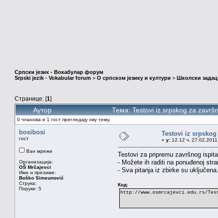
Српски језик - Вокабулар форум
Srpski jezik - Vokabular forum
>
О српском језику и култури
>
Школски задац
Странице: [
1
]
Аутор
Тема: Testovi iz srpskog za završ
0 чланова и 1 гост прегледају ову тему.
bosibosi
Testovi iz srpskog 
гост
«
у:
12.12 ч. 27.02.2011
Ван мреже
Testovi za pripremu završnog ispita
- Možete ih raditi na ponuđenoj stran
Организација:
OŠ Mrčajevci
- Sva pitanja iz zbirke su uključena
Име и презиме:
Boško Simeunović
Струка:
Код:
Поруке: 5
http://www.osmrcajevci.edu.rs/Tes