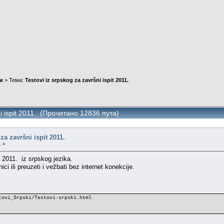
и
> Тема:
Testovi iz srpskog za završni ispit 2011.
ni ispit 2011. (Прочитано 12836 пута)
za završni ispit 2011.
. »
 2011. iz srpskog jezika.
ici ili preuzeti i vežbati bez internet konekcije.
.
tovi_Srpski/Testovi-srpski.html