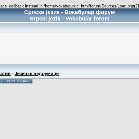
place_callback instead in /home/vokab/public_html/forum/Sources/Load.php(216
Српски језик - Вокабулар форум
Srpski jezik - Vokabular forum
атив
-
Језичке недоумице
ЊЕ
РЕГИСТРАЦИЈА