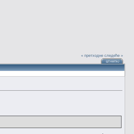
« претходне
следеће »
ШТАМПАЈ