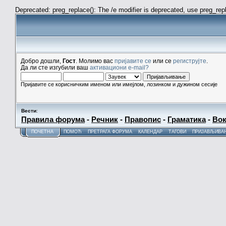
Deprecated: preg_replace(): The /e modifier is deprecated, use preg_re
Добро дошли,
Гост
. Молимо вас
пријавите се
или се
региструјте
.
Да ли сте изгубили ваш
активациони e-mail?
Пријавите се корисничким именом или имејлом, лозинком и дужином сесије
Вести
:
Правила форума
-
Речник
-
Правопис
-
Граматика
-
Вок
ПОЧЕТНА
ПОМОЋ
ПРЕТРАГА ФОРУМА
КАЛЕНДАР
ТАГОВИ
ПРИЈАВЉИВА