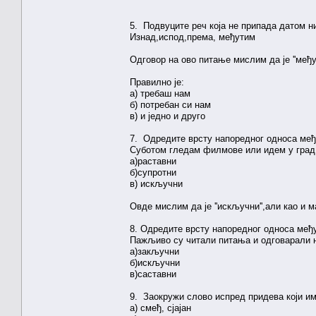
5. Подвуците реч која не припада датом н
Изнад,испод,према, међутим
Одговор на ово питање мислим да је ''међу
Правилно је:
а) требаш нам
б) потребан си нам
в) и једно и друго
7. Одредите врсту напоредног односа међ
Суботом гледам филмове или идем у град
а)раставни
б)супротни
в) искључни
Овде мислим да је ''искључни'',али као и
8. Одредите врсту напоредног односа међ
Пажљиво су читали питања и одговарали 
а)закључни
б)искључни
в)саставни
9. Заокружи слово испред придева који им
а) смеђ, сјајан