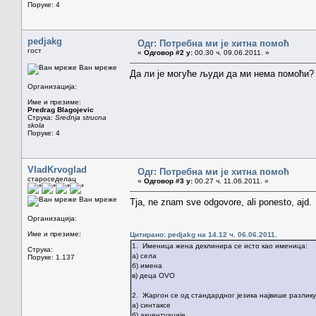
Поруке: 4
pedjakg
Одг: Потребна ми је хитна помоћ
гост
«
Одговор #2 у:
00.30 ч. 09.06.2011. »
Ван мреже
Да ли је могуће људи да ми нема помоћи? 
Организација:
Име и презиме:
Predrag Blagojevic
Струка:
Srednja strucna
skola
Поруке: 4
VladKrvoglad
Одг: Потребна ми је хитна помоћ
староседелац
«
Одговор #3 у:
00.27 ч. 11.06.2011. »
Ван мреже
Tja, ne znam sve odgovore, ali ponesto, ajd.
Организација:
Име и презиме:
Цитирано: pedjakg на 14.12 ч. 06.06.2011.
1. Именица жена деклинира се исто као именица:
Струка:
а) села
Поруке: 1.137
б) имена
в) деца OVO
2. Жаргон се од стандардног језика највише разликуј
а) синтаксе
б) акцентуације