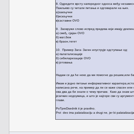
8. Одредите врсту напоредног односа међу независ
Пажљиво су читали питања и одговарали на њих.
а)закључни
б)искључни
в)саставни OVO
9. Заокружи слово испред придева који имају деклин
а) смеђ, сјајан OVO
б) мат,беж
в) браон,тегет
10. Пример Зага- Загин илуструје одступање од:
а) палатализације
б) сибиларизације OVO
в) јотовања
Надам се да ће неко да ми помогне да решим,или ба
Имам и једно питање информативног карактера,исто 
написана речи, на пример да ли се каже спасен или
ова два да би знали о чему причам. Како да знам шт
језичких недоумица, и што је најгоре сви су аргум
глави.
PoTpreDsednik ti je pravilno.
Prvi deo ima palatalizaciju a drugi ne, jer bi palatalizaci