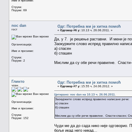
Име и презиме:
Струка:
Поруке: 69
noc dan
Одг: Потребна ми је хитна помоћ
гост
«
Одговор #6 у:
10.13 ч. 26.06.2011. »
Ван мреже
Да, у 7. је решење раставни. И мени је п
Заокуржите слово испред правилно написа
Организација:
а) спасен
Име и презиме:
б) спашен
Струка:
Поруке: 2
Мислим да су обе речи правилне. Спасти-
Глинто
Одг: Потребна ми је хитна помоћ
члан
«
Одговор #7 у:
15.55 ч. 24.06.2012. »
Ван мреже
Цитирано: noc dan на 10.13 ч. 26.06.2011.
Заокуржите слово испред правилно написане речи:
Организација:
а) спасен
б) спашен
Име и презиме:
Струка:
Мислим да су обе речи правилне. Спасти-спасен; С
Поруке: 152
Чуди ме да до сада нико није одговорио. 
боље икад него никад...