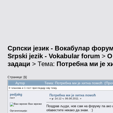
Српски језик - Вокабулар фору
Srpski jezik - Vokabular forum
>
О
задаци
> Тема:
Потребна ми је х
Странице: [
1
]
Аутор
Тема: Потребна ми је хитна помоћ (Про
0 чланова и 1 гост прегледају ову тему.
pedjakg
Потребна ми је хитна помоћ
гост
«
у:
14.12 ч. 06.06.2011. »
Ван мреже
Поздрав људи, нов сам на форуму па ако и
обавестите некако да знам. :)
Организација: