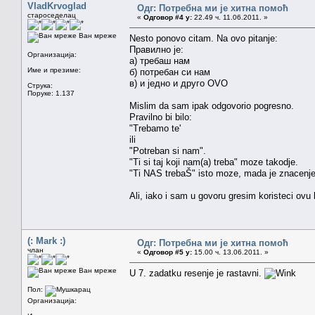
VladKrvoglad
Одг: Потребна ми је хитна помоћ
староседелац
«
Одговор #4 у:
22.49 ч. 11.06.2011. »
Ван мреже
Nesto ponovo citam. Na ovo pitanje:
Правилно је:
Организација:
а) требаш нам
Име и презиме:
б) потребан си нам
в) и једно и друго OVO
Струка:
Поруке: 1.137
Mislim da sam ipak odgovorio pogresno.
Pravilno bi bilo:
"Trebamo te'
ili
"Potreban si nam".
"Ti si taj koji nam(a) treba" moze takodje.
"Ti NAS trebaŠ" isto moze, mada je znacenje 
Ali, iako i sam u govoru gresim koristeci ovu 
(: Mark :)
Одг: Потребна ми је хитна помоћ
члан
«
Одговор #5 у:
15.00 ч. 13.06.2011. »
Ван мреже
U 7. zadatku resenje je rastavni.
Пол:
Организација: