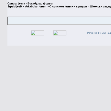
Српски језик - Вокабулар форум
Srpski jezik - Vokabular forum
>
О српском језику и култури
>
Школски задац
Powered by SMF 1.