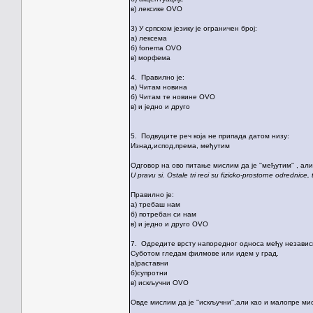
в) лексике OVO
3) У српском језику је ограничен број:
а) лексема
б) fonema OVO
в) морфема
4. Правилно је:
а) Читам новина
б) Читам те новине OVO
в) и једно и друго
5. Подвуците реч која не припада датом низу:
Изнад,испод,према, међутим
Одговор на ово питање мислим да је ''међутим'' , ал
U pravu si. Ostale tri reci su fizicko-prostorne odrednice,
Правилно је:
а) требаш нам
б) потребан си нам
в) и једно и друго OVO
7. Одредите врсту напоредног односа међу незави
Суботом гледам филмове или идем у град.
а)раставни
б)супротни
в) искључни OVO
Овде мислим да је ''искључни'',али као и малопре м