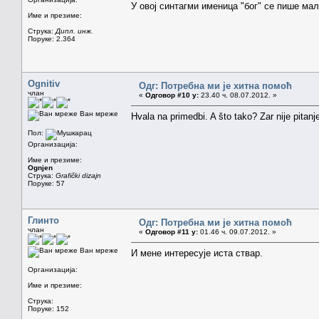
У овој синтагми именица "бог" се пише ма
Име и презиме:
Струка:
Дипл. инж.
Поруке: 2.364
Ognitiv
Одг: Потребна ми је хитна помоћ
члан
«
Одговор #10 у:
23.40 ч. 08.07.2012. »
Ван мреже
Hvala na primedbi. A što tako? Zar nije pitan
Пол:
Организација:
Име и презиме:
Ognjen
Струка:
Grafički dizajn
Поруке: 57
Глинто
Одг: Потребна ми је хитна помоћ
члан
«
Одговор #11 у:
01.46 ч. 09.07.2012. »
Ван мреже
И мене интересује иста ствар.
Организација:
Име и презиме:
Струка:
Поруке: 152