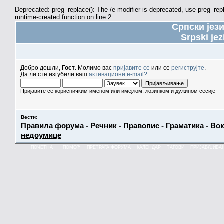
Deprecated: preg_replace(): The /e modifier is deprecated, use preg_re
runtime-created function on line 2
Српски јез
Srpski jez
Добро дошли,
Гост
. Молимо вас
пријавите се
или се
региструјте
.
Да ли сте изгубили ваш
активациони e-mail?
Пријавите се корисничким именом или имејлом, лозинком и дужином сесије
Вести
:
Правила форума
-
Речник
-
Правопис
-
Граматика
-
Вок
недоумице
ПОЧЕТНА
ПОМОЋ
ПРЕТРАГА ФОРУМА
КАЛЕНДАР
ТАГОВИ
ПРИЈАВЉИВА