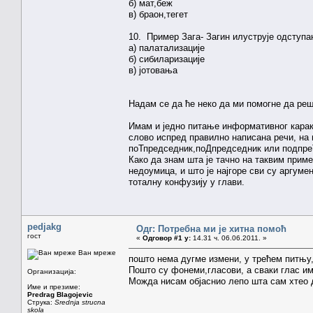
б) мат,беж
в) браон,тегет
10. Пример Зага- Загин илуструје одступа
а) палатализације
б) сибиларизације
в) јотовања
Надам се да ће неко да ми помогне да ре
Имам и једно питање информативног каракт
слово испред правилно написана речи, на 
поТпредседник,поДпредседник или подпреТ
Како да знам шта је тачно на таквим приме
недоумица, и што је најгоре сви су аргу
тоталну конфузију у глави.
pedjakg
Одг: Потребна ми је хитна помоћ
гост
«
Одговор #1 у:
14.31 ч. 06.06.2011. »
Ван мреже
пошто нема дугме измени, у трећем питњу,
Пошто су фонеми,гласови, а сваки глас има
Организација:
Можда нисам објаснио лепо шта сам хтео д
Име и презиме:
Predrag Blagojevic
Струка:
Srednja strucna
skola