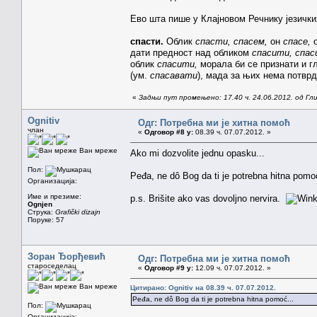
Ево шта пише у Клајновом Речнику језичк
спасти.
Облик
спасти, спасем,
он
спасе,
дати предност над обликом
спасити, спас
облик
спасити,
морала би се признати и г
(ум.
спасавати
), мада за њих нема потврд
«
Задњи пут промењено: 17.40 ч. 24.06.2012. од Гл
Ognitiv
Одг: Потребна ми је хитна помоћ
члан
«
Одговор #8 у:
08.39 ч. 07.07.2012. »
Ван мреже
Ako mi dozvolite jednu opasku...
Пол:
Peđa, ne dô Bog da ti je potrebna hitna pomoć
Организација:
Име и презиме:
p.s. Brišite ako vas dovoljno nervira.
Ognjen
Струка:
Grafički dizajn
Поруке: 57
Зоран Ђорђевић
Одг: Потребна ми је хитна помоћ
староседелац
«
Одговор #9 у:
12.09 ч. 07.07.2012. »
Ван мреже
Цитирано: Ognitiv на 08.39 ч. 07.07.2012.
Peđa, ne dô Bog da ti je potrebna hitna pomoć...
Пол:
Организација: