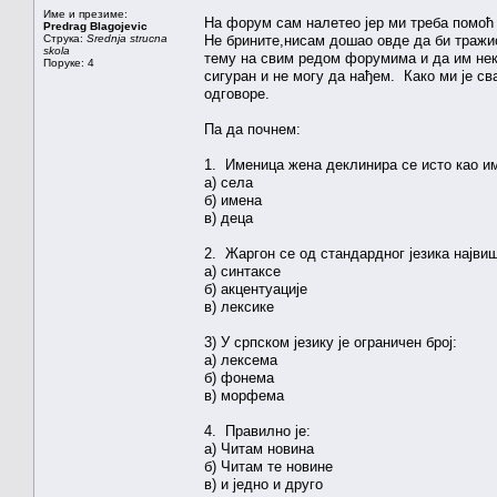
Име и презиме:
На форум сам налетео јер ми треба помоћ 
Predrag Blagojevic
Струка:
Srednja strucna
Не брините,нисам дошао овде да би тражио
skola
тему на свим редом форумима и да им неко
Поруке: 4
сигуран и не могу да нађем. Како ми је с
одговоре.
Па да почнем:
1. Именица жена деклинира се исто као и
а) села
б) имена
в) деца
2. Жаргон се од стандардног језика највиш
а) синтаксе
б) акцентуације
в) лексике
3) У српском језику је ограничен број:
а) лексема
б) фонема
в) морфема
4. Правилно је:
а) Читам новина
б) Читам те новине
в) и једно и друго