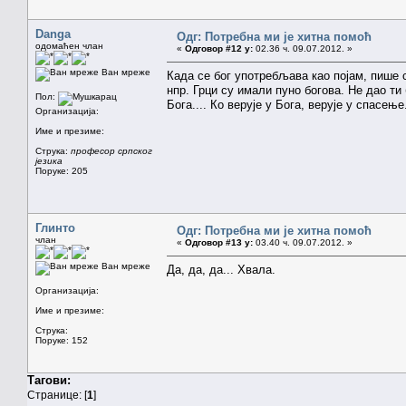
Danga
Одг: Потребна ми је хитна помоћ
одомаћен члан
«
Одговор #12 у:
02.36 ч. 09.07.2012. »
Ван мреже
Када се бог употребљава као појам, пише
нпр. Грци су имали пуно богова. Не дао ти 
Пол:
Бога.... Ко верује у Бога, верује у спасење.
Организација:
Име и презиме:
Струка:
професор српског
језика
Поруке: 205
Глинто
Одг: Потребна ми је хитна помоћ
члан
«
Одговор #13 у:
03.40 ч. 09.07.2012. »
Ван мреже
Да, да, да... Хвала.
Организација:
Име и презиме:
Струка:
Поруке: 152
Тагови:
Странице: [
1
]