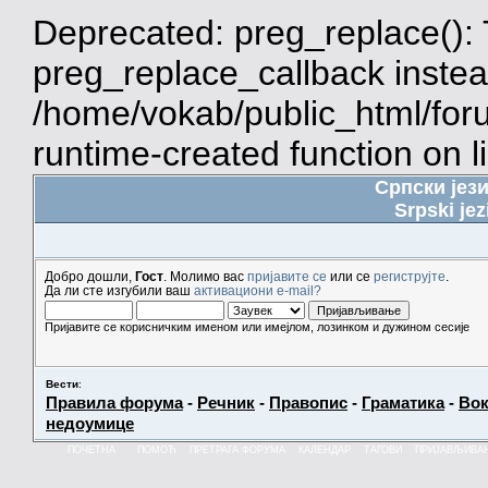
Deprecated: preg_replace(): 
preg_replace_callback instea
/home/vokab/public_html/for
runtime-created function on l
Српски јез
Srpski jez
Добро дошли,
Гост
. Молимо вас
пријавите се
или се
региструјте
.
Да ли сте изгубили ваш
активациони e-mail?
Пријавите се корисничким именом или имејлом, лозинком и дужином сесије
Вести
:
Правила форума
-
Речник
-
Правопис
-
Граматика
-
Вок
недоумице
ПОЧЕТНА
ПОМОЋ
ПРЕТРАГА ФОРУМА
КАЛЕНДАР
ТАГОВИ
ПРИЈАВЉИВА