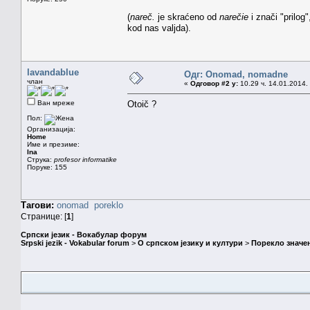
(
nareč.
je skraćeno od
narečie
i znači "prilog
kod nas valjda).
lavandablue
Одг: Onomad, nomadne
члан
«
Одговор #2 у:
10.29 ч. 14.01.2014.
Ван мреже
Otoič ?
Пол:
Организација:
Home
Име и презиме:
Ina
Струка:
profesor informatike
Поруке: 155
Тагови:
onomad
poreklo
Странице: [
1
]
Српски језик - Вокабулар форум
Srpski jezik - Vokabular forum
>
О српском језику и култури
>
Порекло значе