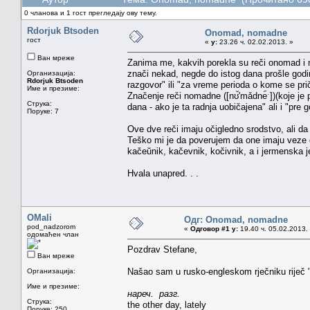
0 чланова и 1 гост прегледају ову тему.
Rdorjuk Btsoden
Onomad, nomadne
гост
«
у:
23.26 ч. 02.02.2013. »
Ван мреже
Zanima me, kakvih porekla su reči onomad i
znači nekad, negde do istog dana prošle god
Организација:
Rdorjuk Btsoden
razgovor" ili "za vreme perioda o kome se prič
Име и презиме:
Značenje reči nomadne ([nʊ̆'mǎdne᷇ˑ])(koje j
Струка:
dana - ako je ta radnja uobičajena" ali i "pre 
Поруке: 7
Ove dve reči imaju očigledno srodstvo, ali da 
Teško mi je da poverujem da one imaju veze 
kačeŭnik, kačevnik, kočivnik, a i jermenska j
Hvala unapred. . .
OMali
Одг: Onomad, nomadne
pod_nadzorom
«
Одговор #1 у:
19.40 ч. 05.02.2013.
одомаћен члан
Pozdrav Stefane,
Ван мреже
Našao sam u rusko-engleskom rječniku riječ 
Организација:
Име и презиме:
нареч. разг.
Струка:
the other day, lately
Поруке: 250