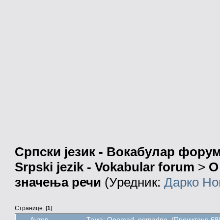
Српски језик - Вокабулар фору
Srpski jezik - Vokabular forum
>
О
значења речи
(Уредник:
Дарко Но
Странице: [
1
]
Аутор
Тема: Onomad, nomadne (Прочитано 690