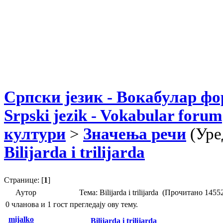
Српски језик - Вокабулар ф
Srpski jezik - Vokabular forum
култури
>
Значења речи
(Уре
Bilijarda i trilijarda
Странице: [
1
]
Аутор
Тема: Bilijarda i trilijarda (Прочитано 1455
0 чланова и 1 гост прегледају ову тему.
mijalko
Bilijarda i trilijarda