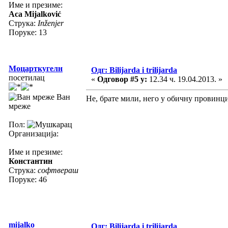
Име и презиме:
Aca Mijalković
Струка:
Inženjer
Поруке: 13
Моцарткугелн
Одг: Bilijarda i trilijarda
посетилац
«
Одговор #5 у:
12.34 ч. 19.04.2013. »
Ван
Не, брате мили, него у обичну провинци
мреже
Пол:
Организација:
Име и презиме:
Константин
Струка:
софтвераш
Поруке: 46
mijalko
Одг: Bilijarda i trilijarda