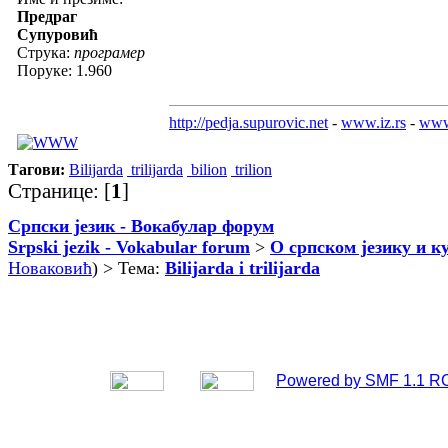
Предраг
Супуровић
Струка:
програмер
Поруке: 1.960
http://pedja.supurovic.net
-
www.iz.rs
-
www
Тагови:
Bilijarda
trilijarda
bilion
trilion
Странице: [
1
]
Српски језик - Вокабулар форум
Srpski jezik - Vokabular forum
>
О српском језику и к
Новаковић
) > Тема:
Bilijarda i trilijarda
Powered by SMF 1.1 R