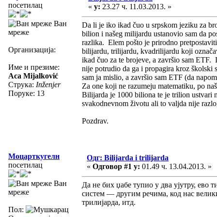
посетилац
«
у:
23.27 ч. 11.03.2013. »
Ван
Da li je iko ikad čuo u srpskom jeziku za bro
мреже
bilion i našeg milijardu ustanovio sam da po
razlika. Elem pošto je prirodno pretpostavit
Организација:
bilijardu, trilijardu, kvadrilijardu koji ozna
ikad čuo za te brojeve, a završio sam ETF. D
Име и презиме:
nije potrudio da ga i propagira kroz školski 
Aca Mijalković
sam ja mislio, a završio sam ETF (da napo
Струка:
Inženjer
Za one koji ne razumeju matematiku, po naše
Поруке: 13
Bilijarda je 1000 biliona te je trilion ustvar
svakodnevnom životu ali to valjda nije razl
Pozdrav.
Моцарткугелн
Одг: Bilijarda i trilijarda
посетилац
«
Одговор #1 у:
01.49 ч. 13.04.2013. »
Ван
Да не бих џабе тупио у два ујутру, ево т
мреже
систем — другим речима, код нас велики
трилијарда, итд.
Пол: