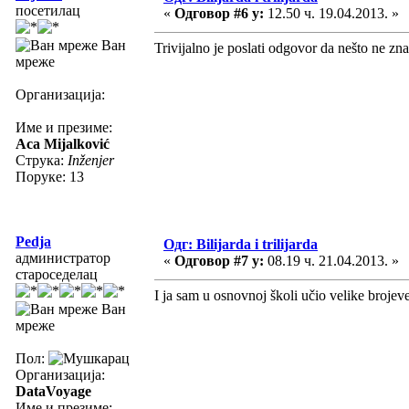
посетилац
«
Одговор #6 у:
12.50 ч. 19.04.2013. »
Ван
Trivijalno je poslati odgovor da nešto ne zna
мреже
Организација:
Име и презиме:
Aca Mijalković
Струка:
Inženjer
Поруке: 13
Pedja
Одг: Bilijarda i trilijarda
администратор
«
Одговор #7 у:
08.19 ч. 21.04.2013. »
староседелац
I ja sam u osnovnoj školi učio velike brojeve
Ван
мреже
Пол:
Организација:
DataVoyage
Име и презиме: