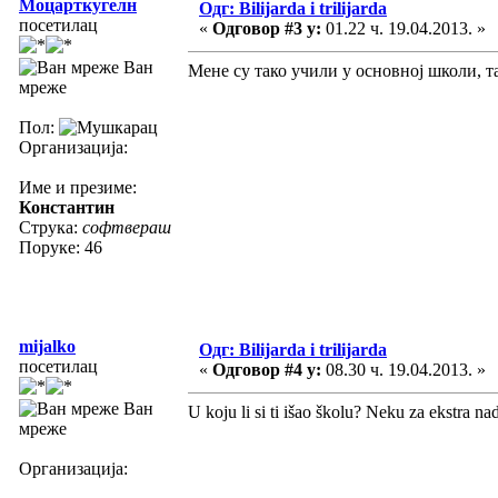
Моцарткугелн
Одг: Bilijarda i trilijarda
посетилац
«
Одговор #3 у:
01.22 ч. 19.04.2013. »
Ван
Мене су тако учили у основној школи, та
мреже
Пол:
Организација:
Име и презиме:
Константин
Струка:
софтвераш
Поруке: 46
mijalko
Одг: Bilijarda i trilijarda
посетилац
«
Одговор #4 у:
08.30 ч. 19.04.2013. »
Ван
U koju li si ti išao školu? Neku za ekstra na
мреже
Организација: