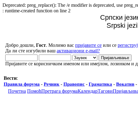
Deprecated: preg_replace(): The /e modifier is deprecated, use preg
: runtime-created function on line 2
Српски јези
Srpski jez
Добро дошли,
Гост
. Молимо вас
пријавите се
или се
региструј
Да ли сте изгубили ваш
активациони e-mail?
Пријавите се корисничким именом или имејлом, лозинком и 
Вести
:
Правила форума
-
Речник
-
Правопис
-
Граматика
-
Вокатив
Почетна
Помоћ
Претрага форума
Календар
Тагови
Пријављив