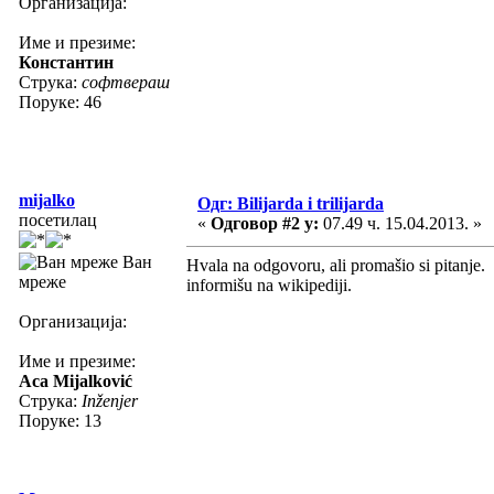
Организација:
Име и презиме:
Константин
Струка:
софтвераш
Поруке: 46
mijalko
Одг: Bilijarda i trilijarda
посетилац
«
Одговор #2 у:
07.49 ч. 15.04.2013. »
Ван
Hvala na odgovoru, ali promašio si pitanje. 
мреже
informišu na wikipediji.
Организација:
Име и презиме:
Aca Mijalković
Струка:
Inženjer
Поруке: 13