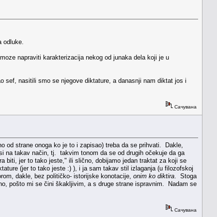
a odluke.
 moze napraviti karakterizacija nekog od junaka dela koji je u
sef, nasitili smo se njegove diktature, a danasnji nam diktat jos i
Сачувана
o od strane onoga ko je to i zapisao) treba da se prihvati. Dakle,
nosi na takav način, tj. takvim tonom da se od drugih očekuje da ga
iti, jer to tako jeste," ili slično, dobijamo jedan traktat za koji se
re (jer to tako jeste :) ), i ja sam takav stil izlaganja (u filozofskoj
orom, dakle, bez političko- istorijske konotacije,
onim ko diktira
. Stoga
tno, pošto mi se čini škakljivim, a s druge strane ispravnim. Nadam se
Сачувана