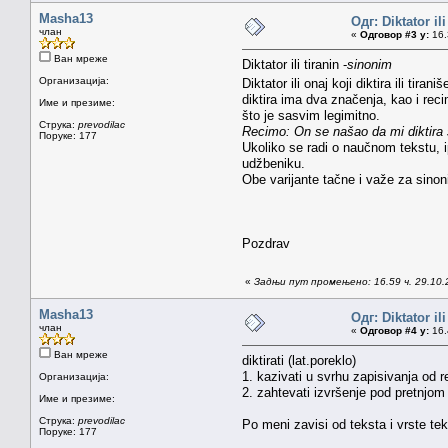
Masha13
Одг: Diktator il
члан
«
Одговор #3 у:
16.
Ван мреже
Diktator ili tiranin -
sinonim
Организација:
Diktator ili onaj koji diktira ili tiraniš
diktira ima dva značenja, kao i rec
Име и презиме:
što je sasvim legimitno.
Струка:
prevodilac
Recimo: On se našao da mi diktira št
Поруке: 177
Ukoliko se radi o naučnom tekstu, ip
udžbeniku.
Obe varijante tačne i važe za sino
Pozdrav
«
Задњи пут промењено: 16.59 ч. 29.10.
Masha13
Одг: Diktator il
члан
«
Одговор #4 у:
16.
Ван мреже
diktirati (lat.poreklo)
1. kazivati u svrhu zapisivanja od re
Организација:
2. zahtevati izvršenje pod pretnjom 
Име и презиме:
Струка:
prevodilac
Po meni zavisi od teksta i vrste t
Поруке: 177