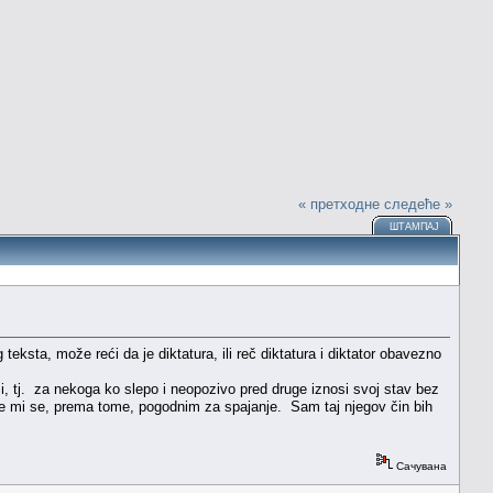
« претходне
следеће »
ШТАМПАЈ
ksta, može reći da je diktatura, ili reč diktatura i diktator obavezno
, tj. za nekoga ko slepo i neopozivo pred druge iznosi svoj stav bez
e mi se, prema tome, pogodnim za spajanje. Sam taj njegov čin bih
Сачувана