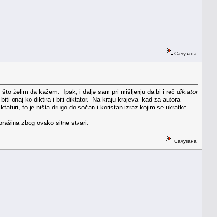
Сачувана
o što želim da kažem. Ipak, i dalje sam pri mišljenju da bi i reč
diktator
iti onaj ko diktira i biti diktator. Na kraju krajeva, kad za autora
iktaturi, to je ništa drugo do sočan i koristan izraz kojim se ukratko
rašina zbog ovako sitne stvari.
Сачувана