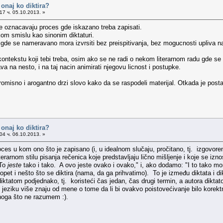
i onaj ko diktira?
17 ч. 05.10.2013. »
oje oznacavaju proces gde iskazano treba zapisati.
ckom smislu kao sinonim diktaturi.
i gde se nameravano mora izvrsiti bez preispitivanja, bez mogucnosti upliva n
 kontekstu koji tebi treba, osim ako se ne radi o nekom literarnom radu gde se
va na nesto, i na taj nacin animirati njegovu licnost i postupke.
isno i arogantno drzi slovo kako da se raspodeli materijal. Otkada je postao 
i onaj ko diktira?
04 ч. 06.10.2013. »
es u kom ono što je zapisano (i, u idealnom slučaju, pročitano, tj. izgovoren
erarnom stilu pisanja rečenica koje predstavljaju lično mišljenje i koje se iz
"To
jeste
tako i tako. A ovo jeste ovako i ovako," i, ako dodamo: "I to tako mora b
t i nešto što se diktira (nama, da ga prihvatimo). To je između diktata i diktatu
 diktatom podjednako, tj. koristeći čas jedan, čas drugi termin, a autora diktat
o jeziku više znaju od mene o tome da li bi ovakvo poistovećivanje bilo korek
noga što ne razumem :).