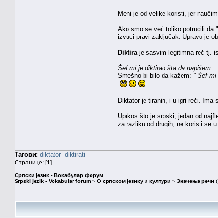
Meni je od velike koristi, jer nauči
Ako smo se već toliko potrudili d
izvuci pravi zaključak. Upravo je ob
Diktira
je sasvim legitimna reč tj. i
Šef mi je diktirao šta da napišem.
Smešno bi bilo da kažem:
" Šef mi 
Diktator je tiranin, i u igri reči. 
Uprkos što je srpski, jedan od najflek
za razliku od drugih, ne koristi se 
Тагови:
diktator
diktirati
Странице: [
1
]
Српски језик - Вокабулар форум
Srpski jezik - Vokabular forum
>
О српском језику и култури
>
Значења речи
(