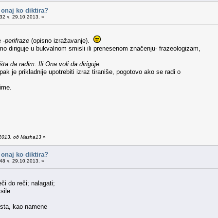
i onaj ko diktira?
32 ч. 29.10.2013. »
e -
perifraze
(opisno izražavanje).
imo diriguje u bukvalnom smisli ili prenesenom značenju- frazeologizam,
a da radim. Ili Ona voli da diriguje.
ak je prikladnije upotrebiti izraz tiraniše, pogotovo ako se radi o
nime.
2013. од Masha13
»
i onaj ko diktira?
48 ч. 29.10.2013. »
či do reči; nalagati;
sile
eksta, kao namene