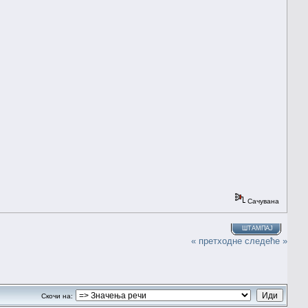
Сачувана
ШТАМПАЈ
« претходне
следеће »
Скочи на: