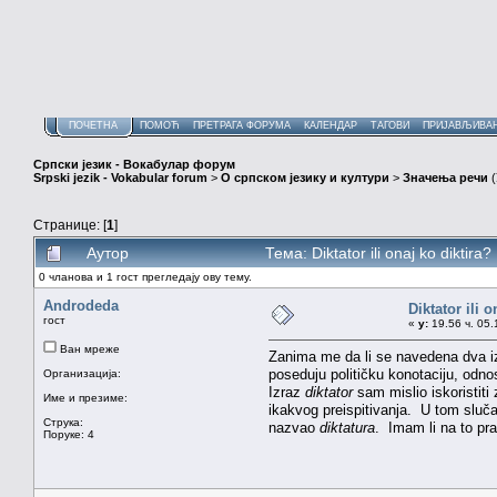
ПОЧЕТНА
ПОМОЋ
ПРЕТРАГА ФОРУМА
КАЛЕНДАР
ТАГОВИ
ПРИЈАВЉИВА
Српски језик - Вокабулар форум
Srpski jezik - Vokabular forum
>
О српском језику и култури
>
Значења речи
(
Странице: [
1
]
Аутор
Тема: Diktator ili onaj ko dikti
0 чланова и 1 гост прегледају ову тему.
Androdeda
Diktator ili o
гост
«
у:
19.56 ч. 05.
Ван мреже
Zanima me da li se navedena dva izr
poseduju političku konotaciju, odnos
Организација:
Izraz
diktator
sam mislio iskoristiti
Име и презиме:
ikakvog preispitivanja. U tom slučaj
Струка:
nazvao
diktatura
. Imam li na to pr
Поруке: 4