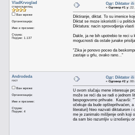
VladKrvoglad
Одг: Diktator il
староседелац
«
Одговор #1 у:
22.
Ван мреже
Diktiranje, diktat. To su imenice k
Diktat se moze iskoristiti i u politi
Организација:
Diktatura: nacin sprovodjenja vlast
Име и презиме:
Струка:
Dakle, ja ne bih upotrebio te reci u
Поруке: 1.137
mogucnosti da ostale junake prisilja
"Zika je ponovo poceo da beskomprom
zastaje u grlu, ovako rano..."
Androdeda
Одг: Diktator il
гост
«
Одговор #2 у:
00.
Ван мреже
U ovom slučaju mene interesuje proc
može se reći da se radi o jednom lit
Организација:
bespogovorno prihvate. Kazavši: 
Име и презиме:
očekuje da bude opšteprihvaćen, a ope
Струка:
literaturi) hteo nazvati diktaturom i
Поруке: 4
me je zanimalo mišljenje onih koji 
da sam bio razumljiv u iznošenju o