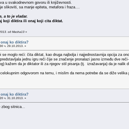
va u svakodnevnom govoru ili književnosti.
e slikoviti, sa manje epiteta, metafora i fraza....
 a to je vladar.
 koji diktira ili onaj koji cita diktat.
2013. од Masha13
»
i onaj ko diktira?
30 ч. 29.10.2013. »
se moglo reći: čita diktat, kao druga najbolja i najjednostavnija opcija za on
redstavljala jednu igru reči čije se značenje pronalazi jasno između dve reči- b
) kažem da je diktator ili za njegov stil pisanja (tj. izražavanja) da je nalik d
celokupnim odgovorom na temu, i mislim da nema potrebe da se diže velika p
i onaj ko diktira?
20 ч. 31.10.2013. »
 zbog sitnica...