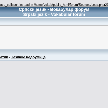
place_callback instead in /home/vokab/public_html/forum/Sources/Load.php(216
Српски језик - Вокабулар форум
Srpski jezik - Vokabular forum
атив
-
Језичке недоумице