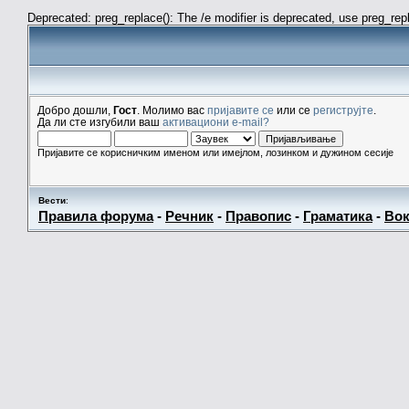
Deprecated: preg_replace(): The /e modifier is deprecated, use preg_re
Добро дошли,
Гост
. Молимо вас
пријавите се
или се
региструјте
.
Да ли сте изгубили ваш
активациони e-mail?
Пријавите се корисничким именом или имејлом, лозинком и дужином сесије
Вести
:
Правила форума
-
Речник
-
Правопис
-
Граматика
-
Вок