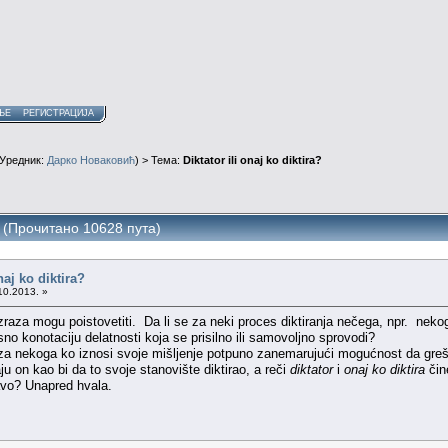
ЊЕ
РЕГИСТРАЦИЈА
Уредник:
Дарко Новаковић
) > Тема:
Diktator ili onaj ko diktira?
ra? (Прочитано 10628 пута)
naj ko diktira?
10.2013. »
aza mogu poistovetiti. Da li se za neki proces diktiranja nečega, npr. nekog te
no konotaciju delatnosti koja se prisilno ili samovoljno sprovodi?
 za nekoga ko iznosi svoje mišljenje potpuno zanemarujući mogućnost da greši
u on kao bi da to svoje stanovište diktirao, a reči
diktator
i
onaj ko diktira
čin
avo? Unapred hvala.