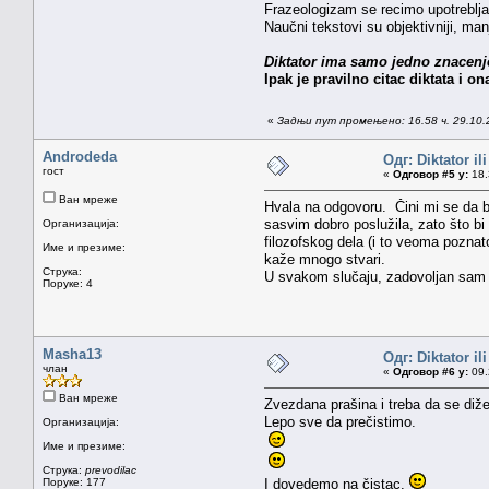
Frazeologizam se recimo upotreblja
Naučni tekstovi su objektivniji, manj
Diktator ima samo jedno znacenje,
Ipak je pravilno citac diktata i onaj
«
Задњи пут промењено: 16.58 ч. 29.10.
Androdeda
Одг: Diktator il
гост
«
Одговор #5 у:
18.
Ван мреже
Hvala na odgovoru. Čini mi se da bi 
sasvim dobro poslužila, zato što bi p
Организација:
filozofskog dela (i to veoma poznatog
Име и презиме:
kaže mnogo stvari.
Струка:
U svakom slučaju, zadovoljan sam 
Поруке: 4
Masha13
Одг: Diktator il
члан
«
Одговор #6 у:
09.
Ван мреже
Zvezdana prašina i treba da se diže
Lepo sve da prečistimo.
Организација:
Име и презиме:
Струка:
prevodilac
Поруке: 177
I dovedemo na čistac.