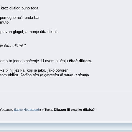
m kroz dijalog puno toga.
a "pomognemo", onda bar
rnuto.
spravan glagol, a manje čita diktat.
je čitao diktat."
Ima samo to jedno značenje. U ovom slučaju
čitač diktata.
sibilnij jezika, koji je jako, jako otvoren,
u tom obliku.
Jedino ako je groteska ili satira u pitanju.
Уредник:
Дарко Новаковић
) > Тема:
Diktator ili onaj ko diktira?