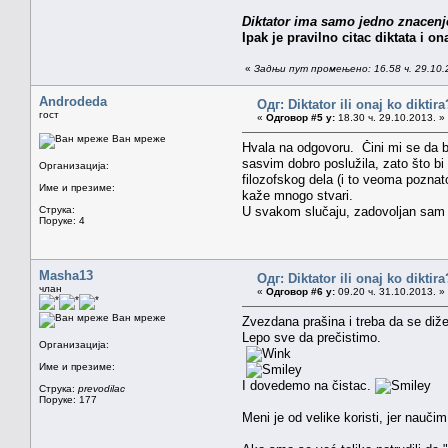
Diktator ima samo jedno znacenje,
Ipak je pravilno citac diktata i onaj
«
Задњи пут промењено: 16.58 ч. 29.10.
Androdeda
Одг: Diktator ili onaj ko diktira
гост
«
Одговор #5 у:
18.30 ч. 29.10.2013. »
Ван мреже
Hvala na odgovoru. Čini mi se da bi 
sasvim dobro poslužila, zato što bi p
Организација:
filozofskog dela (i to veoma poznatog
Име и презиме:
kaže mnogo stvari.
Струка:
U svakom slučaju, zadovoljan sam 
Поруке: 4
Masha13
Одг: Diktator ili onaj ko diktira
члан
«
Одговор #6 у:
09.20 ч. 31.10.2013. »
Ван мреже
Zvezdana prašina i treba da se diže
Lepo sve da prečistimo.
Организација:
Име и презиме:
I dovedemo na čistac.
Струка:
prevodilac
Поруке: 177
Meni je od velike koristi, jer nauči