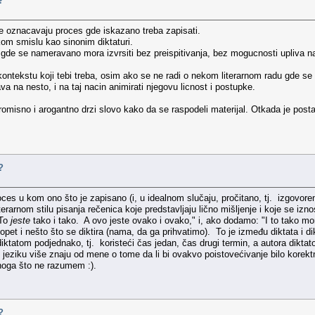
?
oje oznacavaju proces gde iskazano treba zapisati.
ckom smislu kao sinonim diktaturi.
i gde se nameravano mora izvrsiti bez preispitivanja, bez mogucnosti upliva n
 kontekstu koji tebi treba, osim ako se ne radi o nekom literarnom radu gde se
va na nesto, i na taj nacin animirati njegovu licnost i postupke.
isno i arogantno drzi slovo kako da se raspodeli materijal. Otkada je postao 
?
es u kom ono što je zapisano (i, u idealnom slučaju, pročitano, tj. izgovoren
erarnom stilu pisanja rečenica koje predstavljaju lično mišljenje i koje se iz
"To
jeste
tako i tako. A ovo jeste ovako i ovako," i, ako dodamo: "I to tako mora b
t i nešto što se diktira (nama, da ga prihvatimo). To je između diktata i diktatu
 diktatom podjednako, tj. koristeći čas jedan, čas drugi termin, a autora diktat
o jeziku više znaju od mene o tome da li bi ovakvo poistovećivanje bilo korek
noga što ne razumem :).
?