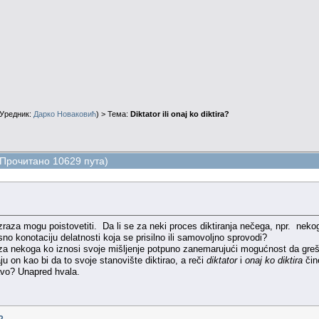
Уредник:
Дарко Новаковић
) > Тема:
Diktator ili onaj ko diktira?
? (Прочитано 10629 пута)
aza mogu poistovetiti. Da li se za neki proces diktiranja nečega, npr. nekog te
no konotaciju delatnosti koja se prisilno ili samovoljno sprovodi?
 za nekoga ko iznosi svoje mišljenje potpuno zanemarujući mogućnost da greši
u on kao bi da to svoje stanovište diktirao, a reči
diktator
i
onaj ko diktira
čin
avo? Unapred hvala.