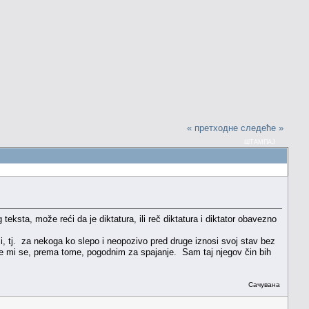
« претходне
следеће »
ШТАМПАЈ
ksta, može reći da je diktatura, ili reč diktatura i diktator obavezno
, tj. za nekoga ko slepo i neopozivo pred druge iznosi svoj stav bez
e mi se, prema tome, pogodnim za spajanje. Sam taj njegov čin bih
Сачувана