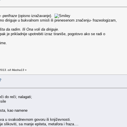
e -
perifraze
(opisno izražavanje).
imo diriguje u bukvalnom smisli ili prenesenom značenju- frazeologizam,
a da radim. Ili Ona voli da diriguje.
ak je prikladnije upotrebiti izraz tiraniše, pogotovo ako se radi o
nime.
2013. од Masha13
»
?
či do reči; nalagati;
sile
eksta, kao namene
va u svakodnevnom govoru ili književnosti.
e slikoviti, sa manje epiteta, metafora i fraza....