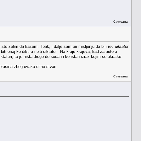
Сачувана
o što želim da kažem. Ipak, i dalje sam pri mišljenju da bi i reč
diktator
iti onaj ko diktira i biti diktator. Na kraju krajeva, kad za autora
iktaturi, to je ništa drugo do sočan i koristan izraz kojim se ukratko
rašina zbog ovako sitne stvari.
Сачувана