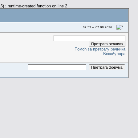
) : runtime-created function on line 2
07.53 ч. 07.08.2026.
Помоћ за претрагу речника
Вокабулара