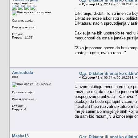
Одг: Diktator ili onaj ko diktira
староседелац
«
Одговор #1 у:
22.17 ч. 05.10.2013. »
Ван мреже
Diktiranje, diktat. To su imenice k
Diktat se moze iskoristiti i u politi
Организација:
Diktatura: nacin sprovodjenja vlast
Име и презиме:
Dakle, ja ne bih upotrebio te reci u
Струка:
Поруке: 1.137
mogucnosti da ostale junake prisilja
"Zika je ponovo poceo da beskomprom
zastaje u grlu, ovako rano..."
Androdeda
Одг: Diktator ili onaj ko diktira
гост
«
Одговор #2 у:
00.04 ч. 06.10.2013. »
Ван мреже
U ovom slučaju mene interesuje proc
može se reći da se radi o jednom lit
Организација:
bespogovorno prihvate. Kazavši: 
Име и презиме:
očekuje da bude opšteprihvaćen, a ope
Струка:
literaturi) hteo nazvati diktaturom i
Поруке: 4
me je zanimalo mišljenje onih koji 
da sam bio razumljiv u iznošenju o
Masha13
Одг: Diktator ili onaj ko diktira