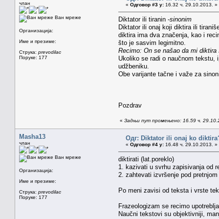
члан
«
Одговор #3 у:
16.32 ч. 29.10.2013. »
Ван мреже
Diktator ili tiranin -
sinonim
Diktator ili onaj koji diktira ili tiraniš
Организација:
diktira ima dva značenja, kao i rec
Име и презиме:
što je sasvim legimitno.
Recimo: On se našao da mi diktira št
Струка:
prevodilac
Поруке: 177
Ukoliko se radi o naučnom tekstu, ip
udžbeniku.
Obe varijante tačne i važe za sino
Pozdrav
«
Задњи пут промењено: 16.59 ч. 29.10.
Masha13
Одг: Diktator ili onaj ko diktira
члан
«
Одговор #4 у:
16.48 ч. 29.10.2013. »
Ван мреже
diktirati (lat.poreklo)
1. kazivati u svrhu zapisivanja od re
Организација:
2. zahtevati izvršenje pod pretnjom 
Име и презиме:
Po meni zavisi od teksta i vrste t
Струка:
prevodilac
Поруке: 177
Frazeologizam se recimo upotreblja
Naučni tekstovi su objektivniji, manj