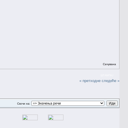
Сачувана
ШТАМПАЈ
« претходне
следеће »
Скочи на: