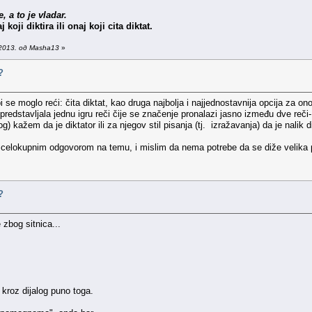
 a to je vladar.
 koji diktira ili onaj koji cita diktat.
2013. од Masha13
»
?
se moglo reći: čita diktat, kao druga najbolja i najjednostavnija opcija za on
redstavljala jednu igru reči čije se značenje pronalazi jasno između dve reči- b
) kažem da je diktator ili za njegov stil pisanja (tj. izražavanja) da je nalik d
celokupnim odgovorom na temu, i mislim da nema potrebe da se diže velika p
?
 zbog sitnica...
m kroz dijalog puno toga.