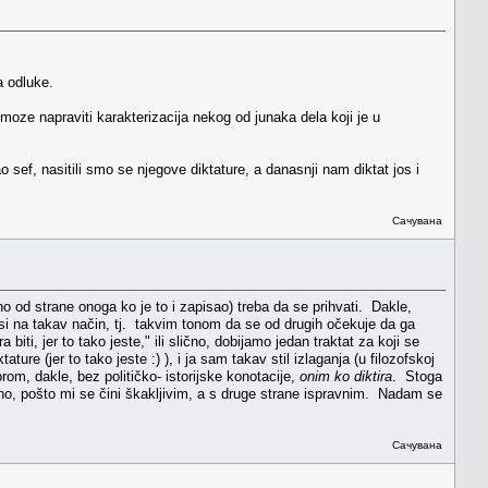
a odluke.
 moze napraviti karakterizacija nekog od junaka dela koji je u
sef, nasitili smo se njegove diktature, a danasnji nam diktat jos i
Сачувана
o od strane onoga ko je to i zapisao) treba da se prihvati. Dakle,
nosi na takav način, tj. takvim tonom da se od drugih očekuje da ga
iti, jer to tako jeste," ili slično, dobijamo jedan traktat za koji se
re (jer to tako jeste :) ), i ja sam takav stil izlaganja (u filozofskoj
orom, dakle, bez političko- istorijske konotacije,
onim ko diktira
. Stoga
tno, pošto mi se čini škakljivim, a s druge strane ispravnim. Nadam se
Сачувана