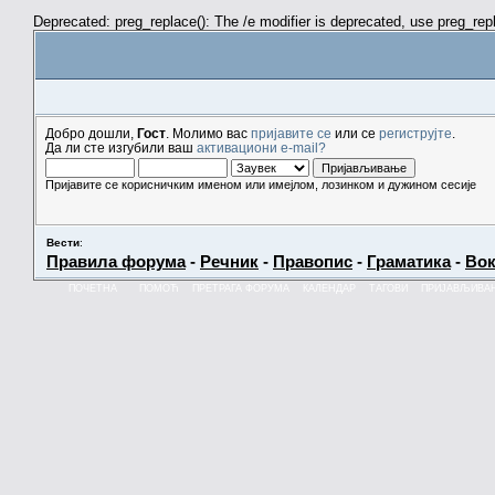
Deprecated: preg_replace(): The /e modifier is deprecated, use preg_re
Добро дошли,
Гост
. Молимо вас
пријавите се
или се
региструјте
.
Да ли сте изгубили ваш
активациони e-mail?
Пријавите се корисничким именом или имејлом, лозинком и дужином сесије
Вести
:
Правила форума
-
Речник
-
Правопис
-
Граматика
-
Вок
ПОЧЕТНА
ПОМОЋ
ПРЕТРАГА ФОРУМА
КАЛЕНДАР
ТАГОВИ
ПРИЈАВЉИВА