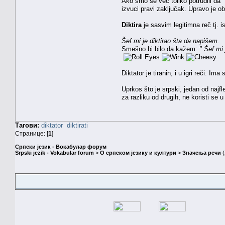
Ako smo se već toliko potrudili d
izvuci pravi zaključak. Upravo je ob
Diktira
je sasvim legitimna reč tj. i
Šef mi je diktirao šta da napišem.
Smešno bi bilo da kažem:
" Šef mi 
Diktator je tiranin, i u igri reči. 
Uprkos što je srpski, jedan od najflek
za razliku od drugih, ne koristi se 
Тагови:
diktator
diktirati
Странице: [
1
]
Српски језик - Вокабулар форум
Srpski jezik - Vokabular forum
>
О српском језику и култури
>
Значења речи
(