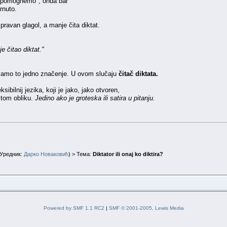
a "pomognemo", onda bar
rnuto.
spravan glagol, a manje čita diktat.
je čitao diktat."
Ima samo to jedno značenje. U ovom slučaju
čitač diktata.
sibilnij jezika, koji je jako, jako otvoren,
u tom obliku.
Jedino ako je groteska ili satira u pitanju.
Уредник:
Дарко Новаковић
) > Тема:
Diktator ili onaj ko diktira?
Powered by SMF 1.1 RC2
|
SMF © 2001-2005, Lewis Media