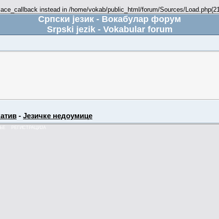
place_callback instead in /home/vokab/public_html/forum/Sources/Load.php(216
Српски језик - Вокабулар форум
Srpski jezik - Vokabular forum
атив
-
Језичке недоумице
ЊЕ
РЕГИСТРАЦИЈА