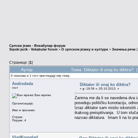
Српски језик - Вокабулар форум
Srpski jezik - Vokabular forum
>
О српском језику и култури
>
Значења речи
(
Странице: [
1
]
Аутор
Тема: Diktator ili onaj ko diktira
0 чланова и 1 гост прегледају ову тему.
Androdeda
Diktator ili onaj ko diktira?
гост
«
у:
19.56 ч. 05.10.2013. »
Ван мреже
Zanima me da li se navedena dva izr
poseduju političku konotaciju, odnos
Организација:
Izraz
diktator
sam mislio iskoristiti
Име и презиме:
ikakvog preispitivanja. U tom slučaj
Струка:
nazvao
diktatura
. Imam li na to pr
Поруке: 4
VladKrvoglad