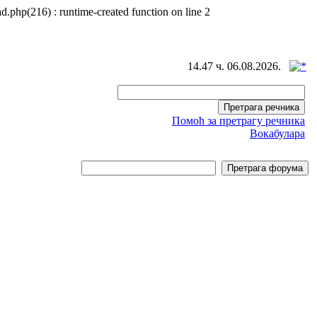
d.php(216) : runtime-created function on line 2
14.47 ч. 06.08.2026.
Помоћ за претрагу речника
Вокабулара