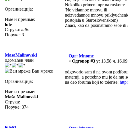
Nekoliko primera npr na ruskom:
Организација:
'Ne vidannoe mnoyu ili
neizvedannoe mnoyu priklyuchenie.
Име и презиме:
postojala u Staroslovenskom)
lule
Znaci, kao da posmatramo sebe ili s
Струка:
lulic
Поруке: 3
MasaMalinovski
Одг: Mnome
одомаћен члан
«
Одговор #3 у:
13.58 ч. 16.09
Ван мреже
odgovorio sam ti na ovom podforumu
maternji, a potrebno mu je da mu se 
Организација:
na deo foruma koji to tolerise:
http
Име и презиме:
Maša Malinovski
Струка:
Поруке: 374
lule63