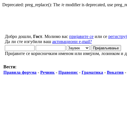
Deprecated: preg_replace(): The /e modifier is deprecated, use preg_
Добро дошли,
Гост
. Молимо вас
пријавите се
или се
региструј
Да ли сте изгубили ваш
активациони e-mail?
Пријавите се корисничким именом или имејлом, лозинком и 
Вести
:
Правила форума
-
Речник
-
Правопис
-
Граматика
-
Вокатив