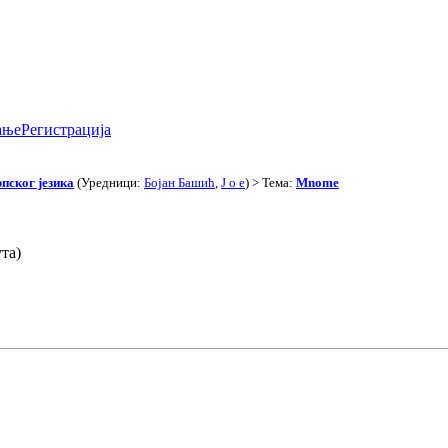
ање
Регистрација
пског језика
(Уредници:
Бојан Башић
,
J o e
) > Тема:
Mnome
та)