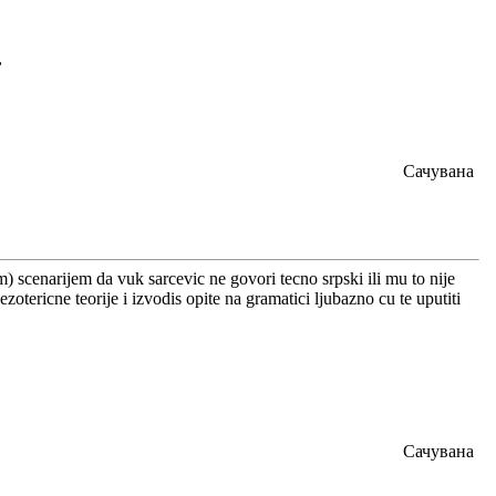
,
Сачувана
) scenarijem da vuk sarcevic ne govori tecno srpski ili mu to nije
zotericne teorije i izvodis opite na gramatici ljubazno cu te uputiti
Сачувана