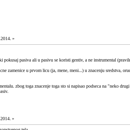
.2014. »
ki pokusaj pasiva ali u pasivu se koristi gentiv, a ne instrumental (prav
cne zamenice u prvom licu (ja, mene, meni...) u znacenju sredstva, orudj
rumentalu. zbog toga znacenje toga sto si napisao podseca na "neko drug
asiv.
.2014. »
sopstvenog tela. .