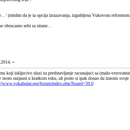
 . ' (mislim da je ta opcija izrazavanja, izgubljena Vukovom reformom
e obracamo sebi sa strane. .
.2014. »
 koji iskljucivo sluzi za predstavljanje racunajuci sa (malo-verovatnim
nesto razjasni u kratkom roku, ali posto si ipak dosao da iznosis svoje e
://www.vokabular.org/forum/index.php?board=39.0