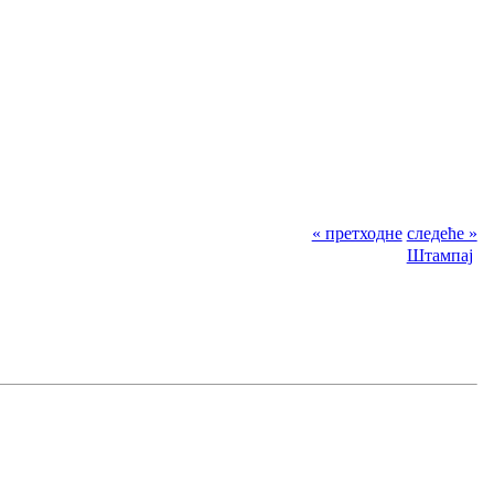
« претходне
следеће »
Штампај