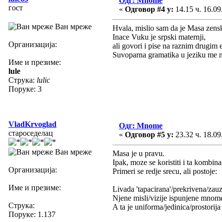
Одг: Mnome
гост
«
Одговор #4 у:
14.15 ч. 16.09
Ван мреже
Hvala, mislio sam da je Masa zens
Inace Vuku je srpski maternji,
Организација:
ali govori i pise na raznim drugim 
Suvoparna gramatika u jeziku me na
Име и презиме:
lule
Струка:
lulic
Поруке: 3
VladKrvoglad
Одг: Mnome
староседелац
«
Одговор #5 у:
23.32 ч. 18.09
Ван мреже
Masa je u pravu.
Ipak, moze se koristiti i ta kombin
Организација:
Primeri se redje srecu, ali postoje:
Име и презиме:
Livada 'tapacirana'/prekrivena/za
Njene misli/vizije ispunjene mnom
Струка:
A ta je uniforma/jedinica/prostori
Поруке: 1.137