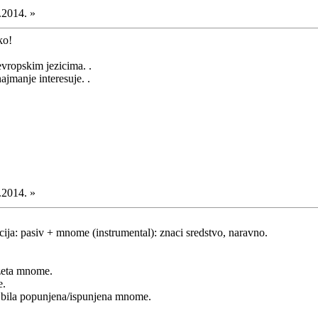
.2014. »
ko!
evropskim jezicima. .
jmanje interesuje. .
.2014. »
acija: pasiv + mnome (instrumental): znaci sredstvo, naravno.
uzeta mnome.
e.
ja bila popunjena/ispunjena mnome.