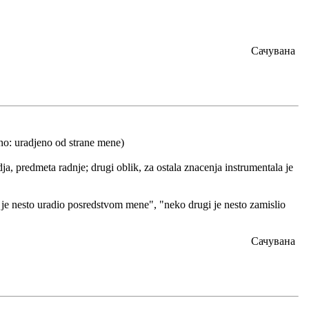
Сачувана
ilno: uradjeno od strane mene)
a, predmeta radnje; drugi oblik, za ostala znacenja instrumentala je
i je nesto uradio posredstvom mene", "neko drugi je nesto zamislio
Сачувана