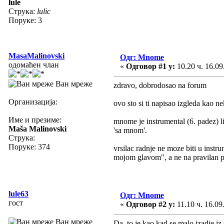
lule
Струка:
lulic
Поруке: 3
MasaMalinovski
Одг: Mnome
одомаћен члан
«
Одговор #1 у:
10.20 ч. 16.09
Ван мреже
zdravo, dobrodosao na forum
Организација:
ovo sto si ti napisao izgleda kao ne
Име и презиме:
mnome je instrumental (6. padez) li
Maša Malinovski
'sa mnom'.
Струка:
Поруке: 374
vrsilac radnje ne moze biti u inst
mojom glavom", a ne na pravilan p
lule63
Одг: Mnome
гост
«
Одговор #2 у:
11.10 ч. 16.09
Ван мреже
Da, to je kao kad se malo izadje iz 