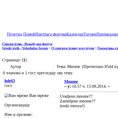
Почетна
Помоћ
Претрага форума
Календар
Тагови
Пријављив
Српски језик - Вокабулар форум
Srpski jezik - Vokabular forum
>
О српском језику и култури
>
Граматика ср
Странице: [
1
]
Аутор
Тема: Mnome (Прочитано 8544 пу
0 чланова и 1 гост прегледају ову тему.
lule63
Mnome
гост
«
у:
10.57 ч. 15.09.2014. »
Ван мреже
Uradjeno mnome??
Zamisljeno mnome??
Организација:
(ruski mnoyu!)
Име и презиме: