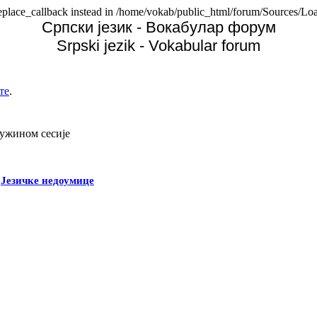
replace_callback instead in /home/vokab/public_html/forum/Sources/Loa
Српски језик - Вокабулар форум
Srpski jezik - Vokabular forum
те
.
дужином сесије
-
Језичке недоумице