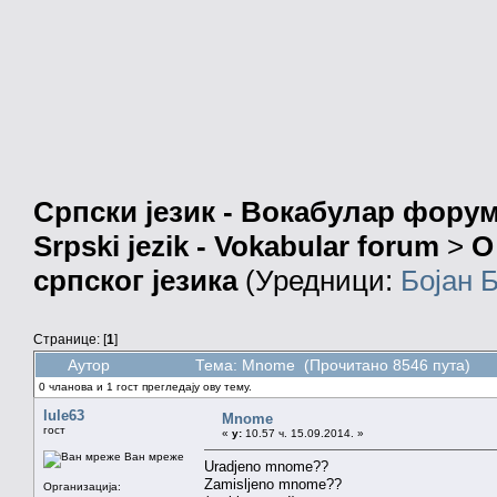
Српски језик - Вокабулар фору
Srpski jezik - Vokabular forum
>
О
српског језика
(Уредници:
Бојан 
Странице: [
1
]
Аутор
Тема: Mnome (Прочитано 8546 пута)
0 чланова и 1 гост прегледају ову тему.
lule63
Mnome
гост
«
у:
10.57 ч. 15.09.2014. »
Ван мреже
Uradjeno mnome??
Zamisljeno mnome??
Организација: