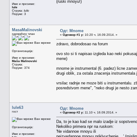
(ruski mnoyu!)
Име и презиме:
lule
Струка:
lulic
Поруке: 3
MasaMalinovski
Одг: Mnome
одомаћен члан
«
Одговор #1 у:
10.20 ч. 16.09.2014. »
Ван мреже
zdravo, dobrodosao na forum
Организација:
ovo sto si ti napisao izgleda kao neki pokusaj 
Име и презиме:
mene)
Maša Malinovski
Струка:
Поруке: 374
mnome je instrumental (6. padez) licne zameni
drugi oblik, za ostala znacenja instrumentala 
vrsilac radnje ne moze biti u instrumentalu. 
posredstvom mene", "neko drugi je nesto zam
lule63
Одг: Mnome
гост
«
Одговор #2 у:
11.10 ч. 16.09.2014. »
Ван мреже
Da, to je kao kad se malo izadje iz sopstvenog
Nekoliko primera npr na ruskom:
Организација:
'Ne vidannoe mnoyu ili
Име и презиме:
neizvedannoe mnoyu priklyuchenie. . ' (misli