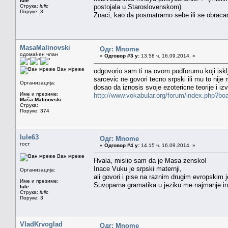
lule
Струка:
lulic
postojala u Staroslovenskom)
Поруке: 3
Znaci, kao da posmatramo sebe ili se obracam
MasaMalinovski
Одг: Mnome
одомаћен члан
«
Одговор #3 у:
13.58 ч. 16.09.2014. »
Ван мреже
odgovorio sam ti na ovom podforumu koji iskl
sarcevic ne govori tecno srpski ili mu to nije
Организација:
dosao da iznosis svoje ezotericne teorije i izv
Име и презиме:
http://www.vokabular.org/forum/index.php?bo
Maša Malinovski
Струка:
Поруке: 374
lule63
Одг: Mnome
гост
«
Одговор #4 у:
14.15 ч. 16.09.2014. »
Ван мреже
Hvala, mislio sam da je Masa zensko!
Inace Vuku je srpski maternji,
Организација:
ali govori i pise na raznim drugim evropskim j
Име и презиме:
Suvoparna gramatika u jeziku me najmanje int
lule
Струка:
lulic
Поруке: 3
VladKrvoglad
Одг: Mnome