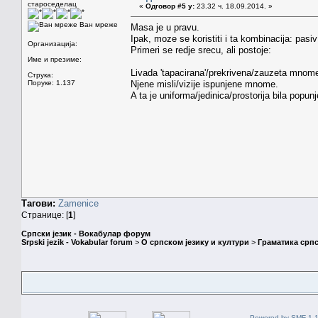
староседелац
«
Одговор #5 у:
23.32 ч. 18.09.2014. »
Ван мреже
Masa je u pravu.
Ipak, moze se koristiti i ta kombinacija: pas
Организација:
Primeri se redje srecu, ali postoje:
Име и презиме:
Livada 'tapacirana'/prekrivena/zauzeta mnom
Струка:
Поруке: 1.137
Njene misli/vizije ispunjene mnome.
A ta je uniforma/jedinica/prostorija bila pop
Тагови:
Zamenice
Странице: [
1
]
Српски језик - Вокабулар форум
Srpski jezik - Vokabular forum
>
О српском језику и култури
>
Граматика српс
Powered by SMF 1.