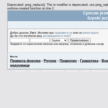
Deprecated: preg_replace(): The /e modifier is deprecated, use preg_re
runtime-created function on line 2
Српски јез
Srpski jez
Добро дошли,
Гост
. Молимо вас
пријавите се
или се
региструјте
.
Да ли сте изгубили ваш
активациони e-mail?
Пријавите се корисничким именом или имејлом, лозинком и дужином сесије
Вести
:
Правила форума
-
Речник
-
Правопис
-
Граматика
-
Вок
недоумице
ПОЧЕТНА
ПОМОЋ
ПРЕТРАГА ФОРУМА
КАЛЕНДАР
ТАГОВИ
ПРИЈАВЉИВА