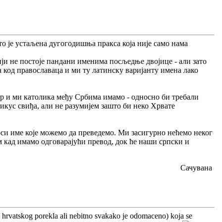
што је устаљена дугогодишња пракса која није само нама
ји не постоје пандани именима посљедње двојице - али зато
а код православаца и ми ту латинску варијанту имена лако
 јер и ми католика међу Србима имамо - односно би требали
икус свиђа, али не разумијем зашто би неко Хрвате
оси име које можемо да преведемо. Ми засигурно нећемо неког
 кад имамо одговарајући превод, док ће наши српски и
Сачувана
e hrvatskog porekla ali nebitno svakako je odomaceno) koja se