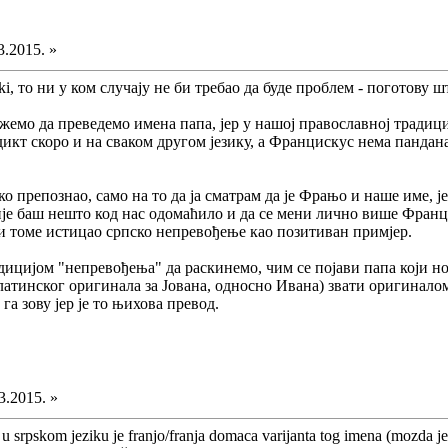
3.2015. »
i, то ни у ком случају не би требао да буде проблем - поготову 
емо да преведемо имена папа, јер у нашој православној традици
дикт скоро и на сваком другом језику, а Францискус нема пандан
 ко препознао, само на то да ја сматрам да је Фрањо и наше име,
није баш нешто код нас одомаћило и да се мени лично више Франц
и томе истицао српско непревођење као позитиван примјер.
дицијом "непревођења" да раскинемо, чим се појави папа који н
атинског оригинала за Јована, односно Ивана) звати оригиналом
а зову јер је то њихова превод.
3.2015. »
, u srpskom jeziku je franjo/franja domaca varijanta tog imena (mozda j