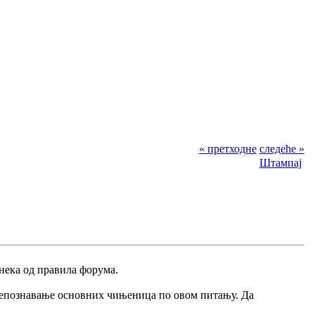
« претходне
следеће »
Штампај
 нека од правила форума.
 непознавање основних чињеница по овом питању. Да