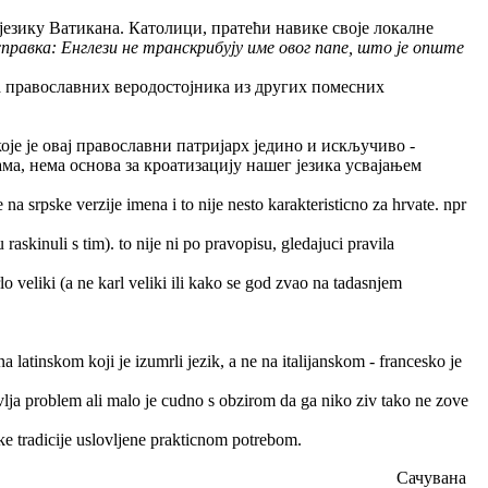
језику Ватикана. Католици, пратећи навике своје локалне
справка: Енглези не транскрибују име овог папе, што је опште
на православних веродостојника из других помесних
које је овај православни патријарх једино и искључиво -
а, нема основа за кроатизацију нашег језика усвајањем
 srpske verzije imena i to nije nesto karakteristicno za hrvate. npr
 raskinuli s tim). to nije ni po pravopisu, gledajuci pravila
lo veliki (a ne karl veliki ili kako se god zvao na tadasnjem
a latinskom koji je izumrli jezik, a ne na italijanskom - francesko je
avlja problem ali malo je cudno s obzirom da ga niko ziv tako ne zove
ke tradicije uslovljene prakticnom potrebom.
Сачувана