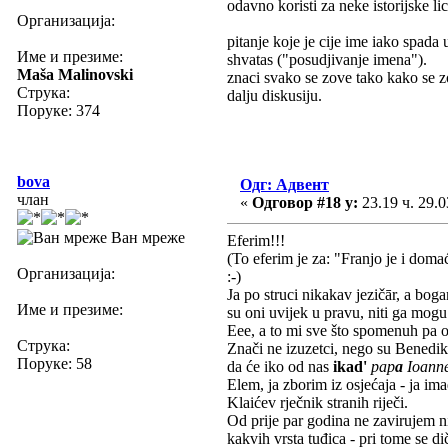
odavno koristi za neke istorijske li
Организација:
pitanje koje je cije ime iako spada
Име и презиме:
shvatas ("posudjivanje imena").
Maša Malinovski
znaci svako se zove tako kako se zo
Струка:
dalju diskusiju.
Поруке: 374
bova
Одг: Адвент
члан
«
Одговор #18 у:
23.19 ч. 29.0
Ван мреже
Eferim!!!
(To eferim je za: "Franjo je i doma
Организација:
:-)
Ja po struci nikakav jezičār, a bog
Име и презиме:
su oni uvijek u pravu, niti ga mogu 
Eee, a to mi sve što spomenuh pa o
Струка:
Znači ne izuzetci, nego su Benedikt
Поруке: 58
da će iko od nas
ikad'
pap
a
Ioann
Elem, ja zborim iz osjećaja - ja im
Klaićev rječnik stranih riječi.
Od prije par godina ne zavirujem nit
kakvih vrsta tuđica - pri tome se d