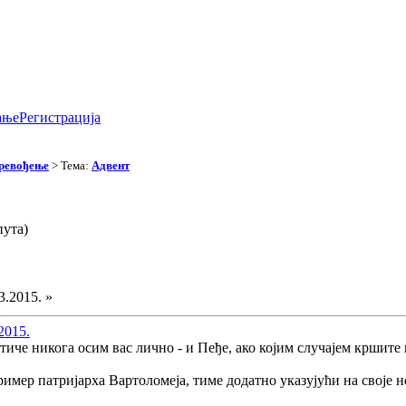
ање
Регистрација
превођење
> Тема:
Адвент
пута)
3.2015. »
2015.
иче никога осим вас лично - и Пеђе, ако којим случајем кршите
ример патријарха Вартоломеја, тиме додатно указујући на своје