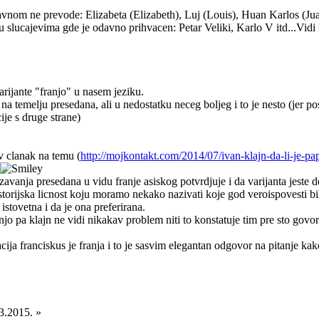
e prevode: Elizabeta (Elizabeth), Luj (Louis), Huan Karlos (Juan Car
u slucajevima gde je odavno prihvacen: Petar Veliki, Karlo V itd...Vidi i
rijante "franjo" u nasem jeziku.
na temelju presedana, ali u nedostatku neceg boljeg i to je nesto (jer po
ije s druge strane)
 clanak na temu (
http://mojkontakt.com/2014/07/ivan-klajn-da-li-je-papa
zavanja presedana u vidu franje asiskog potvrdjuje i da varijanta jeste
torijska licnost koju moramo nekako nazivati koje god veroispovesti bili/
 istovetna i da je ona preferirana.
ranjo pa klajn ne vidi nikakav problem niti to konstatuje tim pre sto go
cija franciskus je franja i to je sasvim elegantan odgovor na pitanje ka
3.2015. »