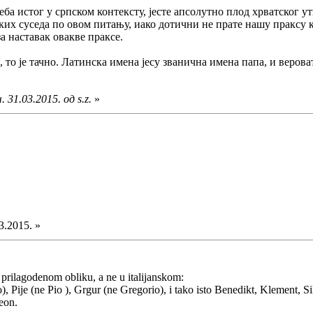
а истог у српском контексту, јесте апсолутно плод хрватског ути
их суседа по овом питању, иако дотични не прате нашу праксу ка
а наставак овакве праксе.
, то је тачно. Латинска имена јесу званична имена папа, и веров
 31.03.2015. од s.z.
»
3.2015. »
rilagodenom obliku, a ne u italijanskom:
 Pije (ne Pio ), Grgur (ne Gregorio), i tako isto Benedikt, Klement, Siks
Leon.