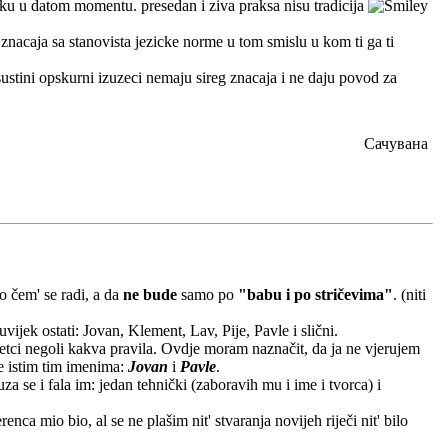
eziku u datom momentu. presedan i ziva praksa nisu tradicija
 znacaja sa stanovista jezicke norme u tom smislu u kom ti ga ti
ustini opskurni izuzeci nemaju sireg znacaja i ne daju povod za
Сачувана
o čem' se radi, a da
ne bude
samo po
"babu i po stričevima"
. (niti
uvijek ostati: Jovan, Klement, Lav, Pije, Pavle i slični.
uzetci negoli kakva pravila. Ovdje moram naznačit, da ja ne vjerujem
 istim tim imenima:
Jovan
i
Pavle
.
a se i fala im: jedan tehnički (zaboravih mu i ime i tvorca) i
nca mio bio, al se ne plašim nit' stvaranja novijeh riječi nit' bilo