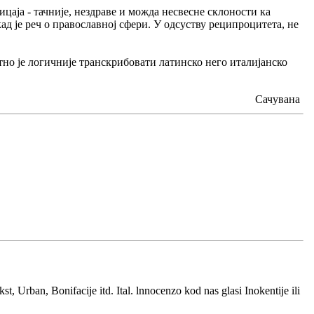
цаја - тачније, нездраве и можда несвесне склоности ка
д је реч о православној сфери. У одсуству реципроцитета, не
атно је логичније транскрибовати латинско него италијанско
Сачувана
t, Urban, Bonifacije itd. Ital. lnnocenzo kod nas glasi Inokentije ili