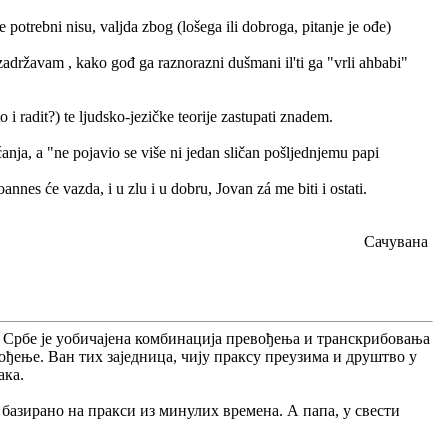
 potrebni nisu, valjda zbog (lošega ili dobroga, pitanje je ođe)
zadržavam , kako gođ ga raznorazni dušmani il'ti ga "vrli ahbabi"
i radit?) te ljudsko-jezičke teorije zastupati znadem.
ćanja, a "ne pojavio se više ni jedan sličan pošljednjemu papi
annes će vazda, i u zlu i u dobru, Jovan zá me biti i ostati.
Сачувана
е Србе је уобичајена комбинација превођења и транскрибовања
ођење. Ван тих заједница, чију праксу преузима и друштво у
ака.
е базирано на пракси из минулих времена. А папа, у свести