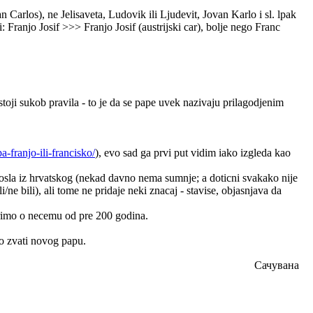
los), ne Jelisaveta, Ludovik ili Ljudevit, Jovan Karlo i sl. lpak
: Franjo Josif >>> Franjo Josif (austrijski car), bolje nego Franc
stoji sukob pravila - to je da se pape uvek nazivaju prilagodjenim
-franjo-ili-francisko/
), evo sad ga prvi put vidim iako izgleda kao
 dosla iz hrvatskog (nekad davno nema sumnje; a doticni svakako nije
ne bili), ali tome ne pridaje neki znacaj - stavise, objasnjava da
vorimo o necemu od pre 200 godina.
ko zvati novog papu.
Сачувана