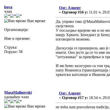
bova
Одг: Адвент
члан
«
Одговор #16 у:
11.01 ч. 29.0
Ван мреже
Да, управо тако @MasaMalinovsk
својствена.
Организација:
У посљедње вријеме ми и не мож
имају Хрвати. Бенедикт је Бене
Име и презиме:
изговорити можемо.
Струка:
Дискусија се проширила, ако је
Поруке: 58
имати. Оно јесте да се то име 
"оптуживао" за превођење и пр
И ми ћемо засигурно са том тра
папу Иоаннеса (транскрипција л
хрватски католици и Иваном да г
MasaMalinovski
Одг: Адвент
одомаћен члан
«
Одговор #17 у:
18.54 ч. 29.0
Ван мреже
ne treba nam pravoslavna tradicija