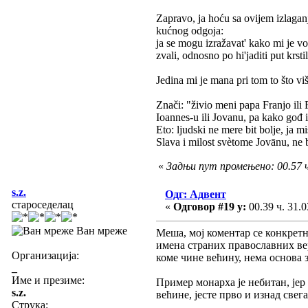
Zapravo, ja hoću sa ovijem izlaganj
kućnog odgoja:
ja se mogu izražavat' kako mi je v
zvali, odnosno po hi'jaditi put krstil
Jedina mi je mana pri tom to što vi
Znači: "živio meni papa Franjo ili 
Ioannes-u ili Jovanu, pa kako gođ 
Eto: ljudski ne mere bit bolje, ja m
Slava i milost svètome Jovānu, ne 
«
Задњи пут промењено: 00.57 ч.
s.z.
Одг: Адвент
староседелац
«
Одговор #19 у:
00.39 ч. 31.0
Ван мреже
Меша, мој коментар се конкретн
имена страних православних вер
Организација:
коме чине већину, нема основа 
_
Име и презиме:
Пример монарха је небитан, јер 
s.z.
већине, јесте прво и изнад све
Струка:
_