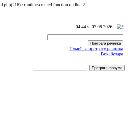
d.php(216) : runtime-created function on line 2
04.44 ч. 07.08.2026.
Помоћ за претрагу речника
Вокабулара