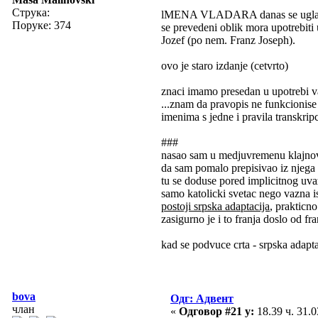
Струка:
lMENA VLADARA danas se uglavnom n
Поруке: 374
se prevedeni oblik mora upotrebiti 
Jozef (po nem. Franz Joseph).
ovo je staro izdanje (cetvrto)
znaci imamo presedan u upotrebi va
...znam da pravopis ne funkcionise 
imenima s jedne i pravila transkripc
###
nasao sam u medjuvremenu klajnov
da sam pomalo prepisivao iz njega
tu se doduse pored implicitnog uva
samo katolicki svetac nego vazna is
postoji srpska adaptacija
, prakticno
zasigurno je i to franja doslo od f
kad se podvuce crta - srpska adapta
bova
Одг: Адвент
члан
«
Одговор #21 у:
18.39 ч. 31.0