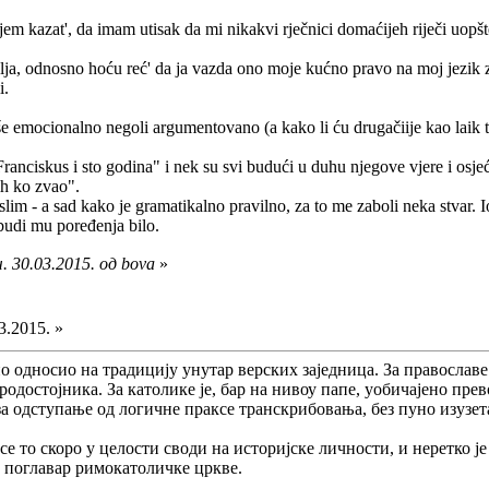
em kazat', da imam utisak da mi nikakvi rječnici domaćijeh riječi uopšte
olja, odnosno hoću reć' da ja vazda ono moje kućno pravo na moj jezik 
i.
še emocionalno negoli argumentovano (a kako li ću drugačiije kao laik to 
Franciskus i sto godina" i nek su svi budući u duhu njegove vjere i osje
ih ko zvao".
islim - a sad kako je gramatikalno pravilno, za to me zaboli neka stvar. Io
budi mu poređenja bilo.
 30.03.2015. од bova
»
3.2015. »
о односио на традицију унутар верских заједница. За православ
одостојника. За католике је, бар на нивоу папе, уобичајено прев
за одступање од логичне праксе транскрибовања, без пуно изузет
се то скоро у целости своди на историјске личности, и неретко ј
га поглавар римокатоличке цркве.