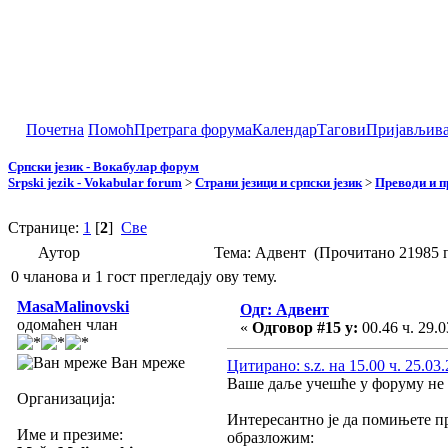
Почетна
Помоћ
Претрага форума
Календар
Тагови
Пријављив
Српски језик - Вокабулар форум
Srpski jezik - Vokabular forum
>
Страни језици и српски језик
>
Преводи и 
Странице:
1
[
2
]
Све
Аутор
Тема: Адвент (Прочитано 21985 
0 чланова и 1 гост прегледају ову тему.
MasaMalinovski
Одг: Адвент
одомаћен члан
«
Одговор #15 у:
00.46 ч. 29.0
Ван мреже
Цитирано: s.z. на 15.00 ч. 25.03.
Ваше даље учешће у форуму не т
Организација:
Интересантно је да помињете п
Име и презиме:
образложим: