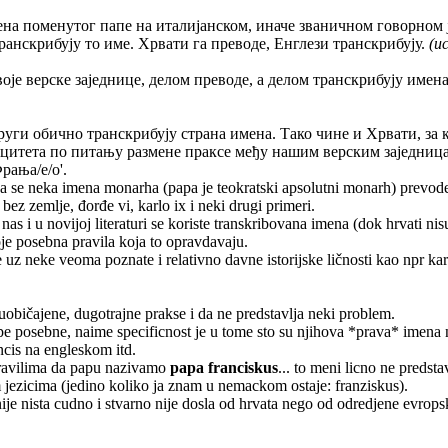
на поменутог папе на италијанском, иначе званичном говорном 
транскрибују то име. Хрвати га преводе, Енглези транскрибују.
(и
оје верске заједнице, делом преводе, а делом транскрибују име
други обично транскрибују страна имена. Тако чине и Хрвати, за 
цитета по питању размене праксе међу нашим верским заједницам
рања/е/о'.
 se neka imena monarha (papa je teokratski apsolutni monarh) prevode na
 bez zemlje, đorđe vi, karlo ix i neki drugi primeri.
nas i u novijoj literaturi se koriste transkribovana imena (dok hrvati nisu
toje posebna pravila koja to opravdavaju.
e uz neke veoma poznate i relativno davne istorijske ličnosti kao npr kar
uobičajene, dugotrajne prakse i da ne predstavlja neki problem.
pape posebne, naime specificnost je u tome sto su njihova *prava* imena n
ncis na engleskom itd.
 pravilima da papu nazivamo
papa franciskus
... to meni licno ne predst
 jezicima (jedino koliko ja znam u nemackom ostaje: franziskus).
ije nista cudno i stvarno nije dosla od hrvata nego od odredjene evrops